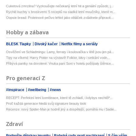
Cuketová zmrzlina? Vyzkoušejte nečekaný letní hit a geniální způsob, j...
Rychlé buchty s broskvemi: 5 receptů na sladké letní moučníky, které m...
Oopsie bread: Proteinové pečivo lehké jako obláček zvládnete připravit...
Hobby a zábava
BLESK Tlapky
Divoký kačer
Netflix filmy a seriály
Osvěžení ve Schladmingu: Lamy, ferraty i koulovačka v létě jsou jen pá...
Tipy na víkend: Harry Potter na výstavě! Folklor, bitvy i setkání vodn...
Přibývá paniky na dovolené: Vnuka paní Soni v hotelu poštípaly štěnice...
Pro generaci Z
#inspirace
#wellbeing
#news
RECEPT: Perfektní letní kombinace, které tě zchladí, i kdybys nechtěl*...
Proč každá generace hledá svůj signature beauty look
Recenze: nový Spider-Man je hodně jiný a dospělejší, pomáhá mu i Sadie...
Zdraví
Podpořte dětskou imunitu
Babské rady proti nachlazení
S čím vším