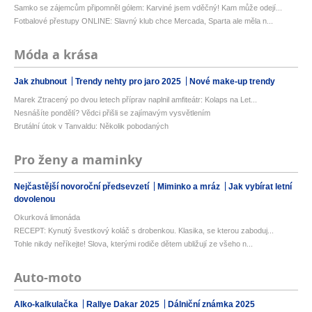
Samko se zájemcům připomněl gólem: Karviné jsem vděčný! Kam může odejí...
Fotbalové přestupy ONLINE: Slavný klub chce Mercada, Sparta ale měla n...
Móda a krása
Jak zhubnout
Trendy nehty pro jaro 2025
Nové make-up trendy
Marek Ztracený po dvou letech příprav naplnil amfiteátr: Kolaps na Let...
Nesnášíte pondělí? Vědci přišli se zajímavým vysvětlením
Brutální útok v Tanvaldu: Několik pobodaných
Pro ženy a maminky
Nejčastější novoroční předsevzetí
Miminko a mráz
Jak vybírat letní
dovolenou
Okurková limonáda
RECEPT: Kynutý švestkový koláč s drobenkou. Klasika, se kterou zaboduj...
Tohle nikdy neříkejte! Slova, kterými rodiče dětem ubližují ze všeho n...
Auto-moto
Alko-kalkulačka
Rallye Dakar 2025
Dálniční známka 2025