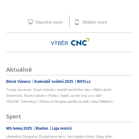
Klasická verze
Mobilní verze
VÝBĚR
Aktuálně
Blesk Vánoce
Kalendář svátků 2025
INFO.cz
Trump má utrum: Soud rozhodl o stavbě tanečního sálu v Bílém domě
Sezemský: Ruská raketa v Polsku. Babiš za ním stojí a co dál?
ONLINE: Zelenskyj v Srbsku a Ukrajina udeřila na další sklad Wildberri...
Sport
MS hokej 2025
Biatlon
Liga mistrů
Ubráněná Zbrojovka. Dostali jsme lekci, řekl kapitán Klíma. Dulay přek...