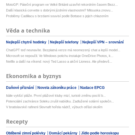
MotoGP: Páteční program ve Velké Británii uzavřel rekordním časem Bezz...
Další klasická corvette s dobrými jízdními vlastnostmi? Mitsuoka znovu...
Problémy Cadillacu s brzdami souvisí podle Bottase s jejich chlazením
Věda a technika
Nejlepší chytré hodinky
Nejlepší telefony
Nejlepší VPN – srovnání
ChatGPT teď neunavíte. Bezplatná verze má neomezený chat a lepší model...
Microsoft se nepoučil. Ve Windows potichu instaluje OneDrive Photos, k...
Netflix a další na víkend: nový Ted Lasso a akční Lioness. Ale předevš...
Ekonomika a byznys
Daňové přiznání
Novela zákoníku práce
Nadace EPCG
Itálie vyklízí pláže. První plážové kluby mizí, turisté změnu pocítí b...
Potenciální zachránce Soleku zrušil nabídku. Zadlužené solární společn...
V bratislavské rafinerii Slovnaft hořela nádrž, výbuch otřásl okolím
Recepty
Oblíbené zimní polévky
Domácí pekárny
Jídlo podle horoskopu