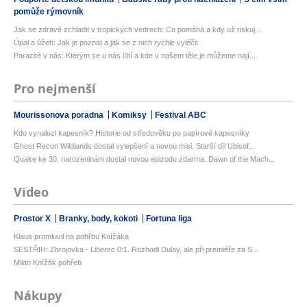
pomůže rýmovník
Jak se zdravě zchladit v tropických vedrech: Co pomáhá a kdy už riskuj...
Úpal a úžeh: Jak je poznat a jak se z nich rychle vyléčit
Parazité v nás: Kterým se u nás líbí a kde v našem těle je můžeme nají...
Pro nejmenší
Mourissonova poradna
Komiksy
Festival ABC
Kdo vynalezl kapesník? Historie od středověku po papírové kapesníky
Ghost Recon Wildlands dostal vylepšení a novou misi. Starší díl Ubisof...
Quake ke 30. narozeninám dostal novou epizodu zdarma. Dawn of the Mach...
Video
Prostor X
Branky, body, kokoti
Fortuna liga
Klaus promluvil na pohřbu Knížáka
SESTŘIH: Zbrojovka - Liberec 0:1. Rozhodl Dulay, ale při premiéře za S...
Milan Knížák pohřeb
Nákupy