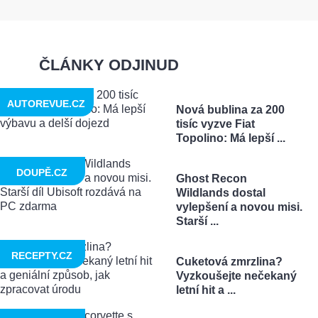
ČLÁNKY ODJINUD
AUTOREVUE.CZ
Nová bublina za 200
tisíc vyzve Fiat
Topolino: Má lepší ...
DOUPĚ.CZ
Ghost Recon
Wildlands dostal
vylepšení a novou misi.
Starší ...
RECEPTY.CZ
Cuketová zmrzlina?
Vyzkoušejte nečekaný
letní hit a ...