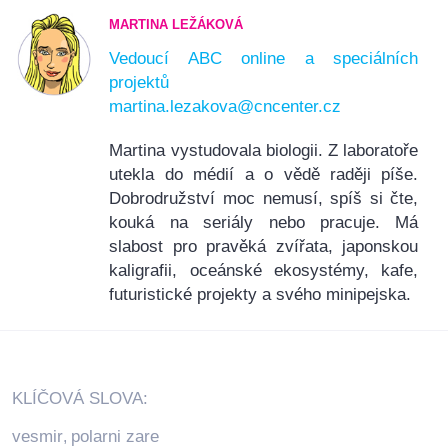
MARTINA LEŽÁKOVÁ
Vedoucí ABC online a speciálních
projektů
martina.lezakova@cncenter.cz
Martina vystudovala biologii. Z laboratoře
utekla do médií a o vědě raději píše.
Dobrodružství moc nemusí, spíš si čte,
kouká na seriály nebo pracuje. Má
slabost pro pravěká zvířata, japonskou
kaligrafii, oceánské ekosystémy, kafe,
futuristické projekty a svého minipejska.
KLÍČOVÁ SLOVA:
vesmir
polarni zare
,