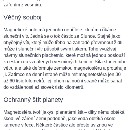
zářením z vesmíru.
V
ěčný souboj
Magnetické pole má jednoho nep
řítele, kterému říkáme
sluneční vítr. Jedná se o tok částic ze Slunce. Stejně jako
obyčejný vítr, který může třeba na zahradě převrhnout židli,
může i sluneční vítr působit svým tlakem. Toho využívají
návrhy slunečních plachetnic, které možná jednou poslouží
k cestám do vzdálených vesmírných končin. Síla slunečního
větru ale také deformuje zemskou magnetosféru a protahuje
ji. Zatímco na denní straně může mít magnetosféra jen 30
až 60 tisíc kilometrů, její ohon na noční straně může sahat
do vzdálenosti až stovek tisíc kilometrů.
Ochranný štít planety
Magnetosféra tvo
ří jakýsi planetární štít – díky němu obtéká
škodlivé záření Zemi podobně, jako voda obtéká okolo
kamene v řece. Některé částice ale přesto uvíznou ve