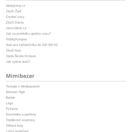
hledejceny.cz
Zboží Živě
Osobní vozy
Zboží Dáma
zbozi.blesk.cz
Jak na prohlídku ojetého vozu?
HobbyKompas
Auto pro začátečníka do 100 000 Kč
Zboží Auto
Ojetá Škoda Octavia
Jak vybrat auto?
Mimibazar
Testujte s Mimibazarem
Monster High
Barbie
Lego
Pyžama
Kosmetika a parfémy
Teplákové soupravy
Dětské boty
Ložní povlečení