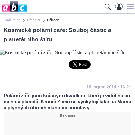
Ábíčko.cz
Přečti si
Příroda
Kosmické polární záře: Souboj částic a
planetárního štítu
18. srpna 2014 • 13:21
Polární záře jsou krásným divadlem, které je vidět nejen
na naší planetě. Kromě Země se vyskytují také na Marsu
a plynných obrech sluneční soustavy.