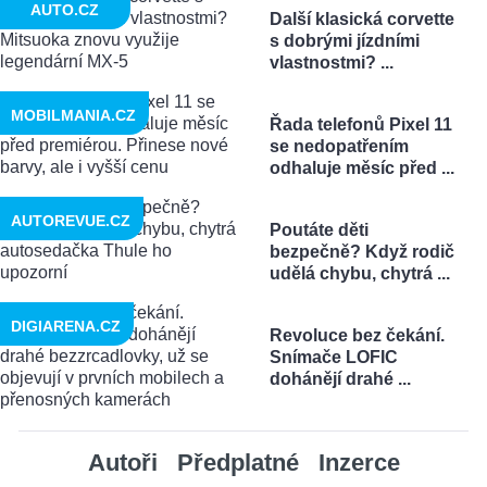
AUTO.CZ
Další klasická corvette
s dobrými jízdními
vlastnostmi? ...
MOBILMANIA.CZ
Řada telefonů Pixel 11
se nedopatřením
odhaluje měsíc před ...
AUTOREVUE.CZ
Poutáte děti
bezpečně? Když rodič
udělá chybu, chytrá ...
DIGIARENA.CZ
Revoluce bez čekání.
Snímače LOFIC
dohánějí drahé ...
Autoři
Předplatné
Inzerce