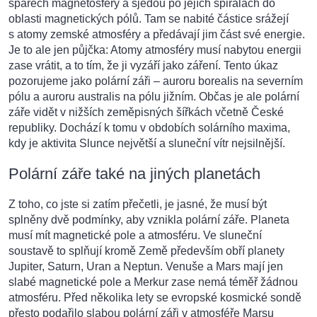
spárech magnetosféry a sjedou po jejích spirálách do
oblasti magnetických pólů. Tam se nabité částice srážejí
s atomy zemské atmosféry a předávají jim část své energie.
Je to ale jen půjčka: Atomy atmosféry musí nabytou energii
zase vrátit, a to tím, že ji vyzáří jako záření. Tento úkaz
pozorujeme jako polární záři – auroru borealis na severním
pólu a auroru australis na pólu jižním. Občas je ale polární
záře vidět v nižších zeměpisných šířkách včetně České
republiky. Dochází k tomu v obdobích solárního maxima,
kdy je aktivita Slunce největší a sluneční vítr nejsilnější.
Polární zá
ře také na jiných planetách
Z toho, co jste si zatím p
řečetli, je jasné, že musí být
splněny dvě podmínky, aby vznikla polární záře. Planeta
musí mít magnetické pole a atmosféru. Ve sluneční
soustavě to splňují kromě Země především obří planety
Jupiter, Saturn, Uran a Neptun. Venuše a Mars mají jen
slabé magnetické pole a Merkur zase nemá téměř žádnou
atmosféru. Před několika lety se evropské kosmické sondě
přesto podařilo slabou polární záři v atmosféře Marsu