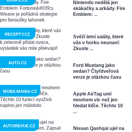
Nintendo nedělá jen
skákačky a arkády. Fire
Emblem: ...
RECEPTY.CZ
Svěží letní saláty, které
vás v horku neunaví:
Zkuste ...
AUTO.CZ
Ford Mustang jako
sedan? Čtyřdveřová
verze je otázkou času
MOBILMANIA.CZ
Apple AirTag umí
mnohem víc než jen
hledat klíče. Těchto 10
...
AUTOREVUE.CZ
Nissan Qashqai ujel na