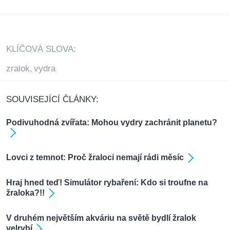
KLÍČOVÁ SLOVA:
zralok
vydra
,
SOUVISEJÍCÍ ČLÁNKY:
Podivuhodná zvířata: Mohou vydry zachránit planetu?
Lovci z temnot: Proč žraloci nemají rádi měsíc
Hraj hned teď! Simulátor rybaření: Kdo si troufne na
žraloka?!!
V druhém největším akváriu na světě bydlí žralok
velrybí