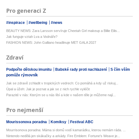
Pro generaci Z
#inspirace
#wellbeing
#news
BEAUTY NEWS: Zara Larsson servíruje Cheetah Girl makeup a Billie Eilis...
Jak funguje vztah Lva a Vodnáře?
FASHION NEWS: John Galliano headlinuje MET GALA 2027
Zdraví
Podpořte dětskou imunitu
Babské rady proti nachlazení
S čím vším
pomůže rýmovník
Jak se zdravě zchladit v tropických vedrech: Co pomáhá a kdy už riskuj...
Úpal a úžeh: Jak je poznat a jak se z nich rychle vyléčit
Parazité v nás: Kterým se u nás líbí a kde v našem těle je můžeme nají...
Pro nejmenší
Mourissonova poradna
Komiksy
Festival ABC
Mourrisonova poradna: Máma si domů vodí kamarádku, kterou nemám ráda. ...
Nintendo nedělá jen skákačky a arkády. Fire Emblem: Fortune's Weave je...