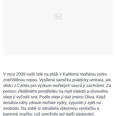
V roce 2009 našli lidé na pláži v Kalifornii mořskou vydru
znečištěnou ropou. Vysílená samička prakticky umírala, ale
vědci z Centra pro výzkum mořských savců ji zachránili. Za
pomoci zředěného prostředku na mytí nádobí a olivového
oleje jí vyčistili srst. Podle oleje jí dali jméno Oliva. Když
dosáhla váhy zdravé mořské vydry, vypustili ji zpět na
svobodu. Na sobě si odnášela výkonnou vysílačku a
barevné značky, což umožnilo její další sledování.