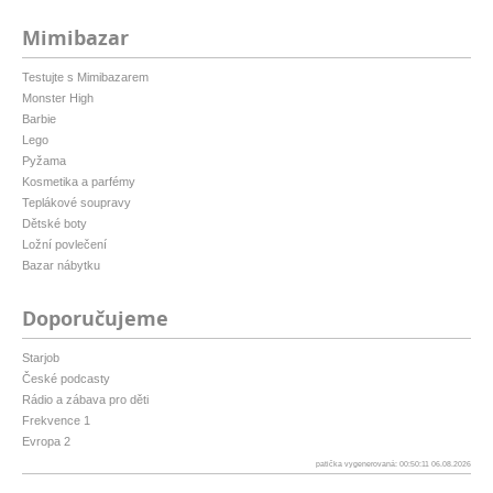
Mimibazar
Testujte s Mimibazarem
Monster High
Barbie
Lego
Pyžama
Kosmetika a parfémy
Teplákové soupravy
Dětské boty
Ložní povlečení
Bazar nábytku
Doporučujeme
Starjob
České podcasty
Rádio a zábava pro děti
Frekvence 1
Evropa 2
patička vygenerovaná: 00:50:11 06.08.2026