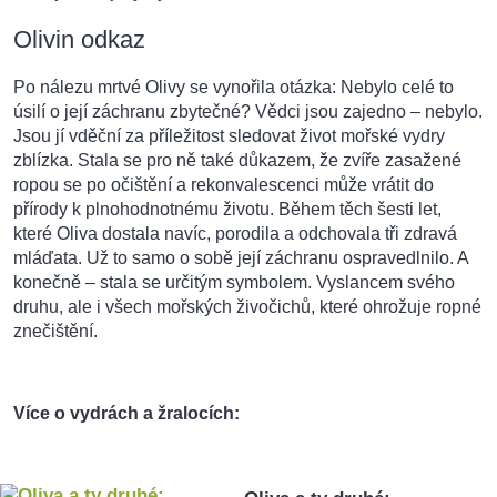
Olivin odkaz
Po nálezu mrtvé Olivy se vynořila otázka: Nebylo celé to
úsilí o její záchranu zbytečné? Vědci jsou zajedno – nebylo.
Jsou jí vděční za příležitost sledovat život mořské vydry
zblízka. Stala se pro ně také důkazem, že zvíře zasažené
ropou se po očištění a rekonvalescenci může vrátit do
přírody k plnohodnotnému životu. Během těch šesti let,
které Oliva dostala navíc, porodila a odchovala tři zdravá
mláďata. Už to samo o sobě její záchranu ospravedlnilo. A
konečně – stala se určitým symbolem. Vyslancem svého
druhu, ale i všech mořských živočichů, které ohrožuje ropné
znečištění.
Více o vydrách a žralocích: