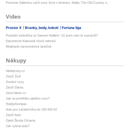
Pomozte Salierimu začít nový život v Americe. Mafia: The Old Country o...
Video
Prostor X
Branky, body, kokoti
Fortuna liga
Poslední sklenička se Samem Neillem: Už jsem vám to vyprávěl?
Epicentrum Kalousek Nové nahrání
Meghanin narozeninový taneček
Nákupy
hledejceny.cz
Zboží Živě
Osobní vozy
Zboží Dáma
zbozi.blesk.cz
Jak na prohlídku ojetého vozu?
HobbyKompas
Auto pro začátečníka do 100 000 Kč
Zboží Auto
Ojetá Škoda Octavia
Jak vybrat auto?