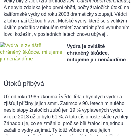
velký bílý žralok (žralok lidožravý,
Carcharodon carcharias
).
A nebyla zdaleka jeho první obětí, počty žraločích útoků na
kalifornské vydry od roku 2003 dramaticky stoupají. Vědci
z toho mají těžkou hlavu. Mořské vydry, které se s velikým
úsilím podařilo v minulém století zachránit před vyhubením
lovci kožešin, v posledních letech znovu ubývají.
Vydra je zvláště
chráněný škůdce,
milujeme ji i nenávidíme
Útoků přibývá
Už od roku 1985 zkoumají vědci těla uhynulých vyder a
zjišťují příčiny jejich smrti. Zatímco v 90. letech minulého
neslo stopy žraločích zubů jen 19 % vyplavených vyder,
v roce 2013 už to bylo 61 %. A toto číslo roste stále rychleji.
Záhadou je, co se změnilo, proč se bílí žraloci najednou
začali o vydry zajímat. Ty totiž vůbec nejsou jejich