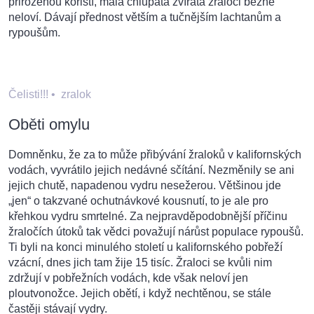
přirozenou kořistí, malá chlupatá zvířata žraloci běžně
neloví. Dávají přednost větším a tučnějším lachtanům a
rypoušům.
Čelisti!!!
•
zralok
Oběti omylu
Domněnku, že za to může přibývání žraloků v kalifornských
vodách, vyvrátilo jejich nedávné sčítání. Nezměnily se ani
jejich chutě, napadenou vydru nesežerou. Většinou jde
„jen“ o takzvané ochutnávkové kousnutí, to je ale pro
křehkou vydru smrtelné. Za nejpravděpodobnější příčinu
žraločích útoků tak vědci považují nárůst populace rypoušů.
Ti byli na konci minulého století u kalifornského pobřeží
vzácní, dnes jich tam žije 15 tisíc. Žraloci se kvůli nim
zdržují v pobřežních vodách, kde však neloví jen
ploutvonožce. Jejich obětí, i když nechtěnou, se stále
častěji stávají vydry.