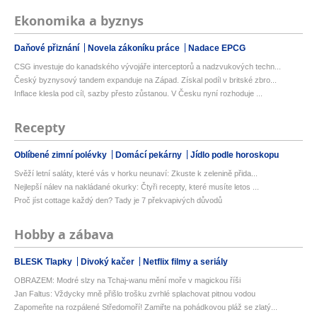
Ekonomika a byznys
Daňové přiznání
Novela zákoníku práce
Nadace EPCG
CSG investuje do kanadského vývojáře interceptorů a nadzvukových techn...
Český byznysový tandem expanduje na Západ. Získal podíl v britské zbro...
Inflace klesla pod cíl, sazby přesto zůstanou. V Česku nyní rozhoduje ...
Recepty
Oblíbené zimní polévky
Domácí pekárny
Jídlo podle horoskopu
Svěží letní saláty, které vás v horku neunaví: Zkuste k zelenině přida...
Nejlepší nálev na nakládané okurky: Čtyři recepty, které musíte letos ...
Proč jíst cottage každý den? Tady je 7 překvapivých důvodů
Hobby a zábava
BLESK Tlapky
Divoký kačer
Netflix filmy a seriály
OBRAZEM: Modré slzy na Tchaj-wanu mění moře v magickou říši
Jan Faltus: Vždycky mně přišlo trošku zvrhlé splachovat pitnou vodou
Zapomeňte na rozpálené Středomoří! Zamiřte na pohádkovou pláž se zlatý...