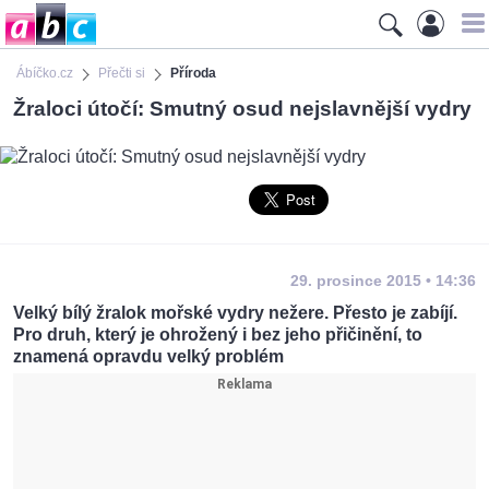
Ábíčko.cz
Přečti si
Příroda
Žraloci útočí: Smutný osud nejslavnější vydry
29. prosince 2015 • 14:36
Velký bílý žralok mořské vydry nežere. Přesto je zabíjí.
Pro druh, který je ohrožený i bez jeho přičinění, to
znamená opravdu velký problém