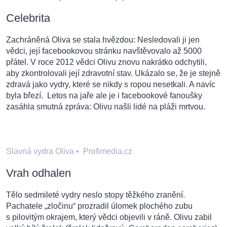
Celebrita
Zachráněná Oliva se stala hvězdou: Nesledovali ji jen
vědci, její facebookovou stránku navštěvovalo až 5000
přátel. V roce 2012 vědci Olivu znovu nakrátko odchytili,
aby zkontrolovali její zdravotní stav. Ukázalo se, že je stejně
zdravá jako vydry, které se nikdy s ropou nesetkali. A navíc
byla březí. Letos na jaře ale je i facebookové fanoušky
zasáhla smutná zpráva: Olivu našli lidé na pláži mrtvou.
Slavná vydra Oliva
•
Profimedia.cz
Vrah odhalen
Tělo sedmileté vydry neslo stopy těžkého zranění.
Pachatele „zločinu“ prozradil úlomek plochého zubu
s pilovitým okrajem, který vědci objevili v ráně. Olivu zabil