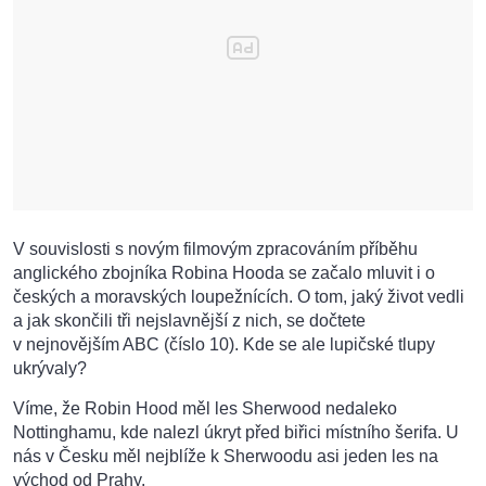
V souvislosti s novým filmovým zpracováním příběhu
anglického zbojníka Robina Hooda se začalo mluvit i o
českých a moravských loupežnících. O tom, jaký život vedli
a jak skončili tři nejslavnější z nich, se dočtete
v nejnovějším ABC (číslo 10). Kde se ale lupičské tlupy
ukrývaly?
Víme, že Robin Hood měl les Sherwood nedaleko
Nottinghamu, kde nalezl úkryt před biřici místního šerifa. U
nás v Česku měl nejblíže k Sherwoodu asi jeden les na
východ od Prahy.