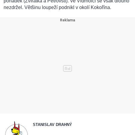
pohádek (Zvířátka a Petrovští). Ve Vidrholci se však dlouho
nezdržel. Většinu loupeží podnikl v okolí Kokořína.
STANISLAV DRAHNÝ