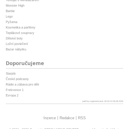
Monster High
Barbie
Lego
Pyžama
Kosmetika a parfémy
Teplákové soupravy
Dětské boty
Ložní povlečení
Bazar nábytku
Doporučujeme
Starjob
České podcasty
Rádio a zábava pro děti
Frekvence 1
Evropa 2
patička vygenerovaná: 05:40:13 08.08.2026
Inzerce
Redakce
RSS