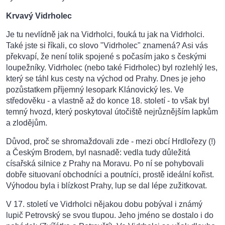
Krvavý Vidrholec
Je tu nevlídně jak na Vidrholci, fouká tu jak na Vidrholci.
Také jste si říkali, co slovo "Vidrholec" znamená? Asi vás
překvapí, že není tolik spojené s počasím jako s českými
loupežníky. Vidrholec (nebo také Fidrholec) byl rozlehlý les,
který se táhl kus cesty na východ od Prahy. Dnes je jeho
pozůstatkem příjemný lesopark Klánovický les. Ve
středověku - a vlastně až do konce 18. století - to však byl
temný hvozd, který poskytoval útočiště nejrůznějším lapkům
a zlodějům.
Důvod, proč se shromaždovali zde - mezi obcí Hrdlořezy (!)
a Českým Brodem, byl nasnadě: vedla tudy důležitá
císařská silnice z Prahy na Moravu. Po ní se pohybovali
dobře situovaní obchodníci a poutníci, prostě ideální kořist.
Výhodou byla i blízkost Prahy, lup se dal lépe zužitkovat.
V 17. století ve Vidrholci nějakou dobu pobýval i známý
lupič Petrovský se svou tlupou. Jeho jméno se dostalo i do