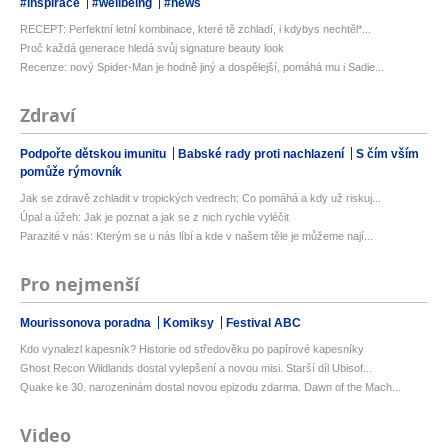
#inspirace
#wellbeing
#news
RECEPT: Perfektní letní kombinace, které tě zchladí, i kdybys nechtěl*...
Proč každá generace hledá svůj signature beauty look
Recenze: nový Spider-Man je hodně jiný a dospělejší, pomáhá mu i Sadie...
Zdraví
Podpořte dětskou imunitu
Babské rady proti nachlazení
S čím vším
pomůže rýmovník
Jak se zdravě zchladit v tropických vedrech: Co pomáhá a kdy už riskuj...
Úpal a úžeh: Jak je poznat a jak se z nich rychle vyléčit
Parazité v nás: Kterým se u nás líbí a kde v našem těle je můžeme nají...
Pro nejmenší
Mourissonova poradna
Komiksy
Festival ABC
Kdo vynalezl kapesník? Historie od středověku po papírové kapesníky
Ghost Recon Wildlands dostal vylepšení a novou misi. Starší díl Ubisof...
Quake ke 30. narozeninám dostal novou epizodu zdarma. Dawn of the Mach...
Video