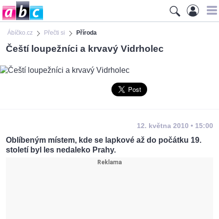
Ábíčko.cz
Přečti si
Příroda
Čeští loupežníci a krvavý Vidrholec
12. května 2010 • 15:00
Oblíbeným místem, kde se lapkové až do počátku 19.
století byl les nedaleko Prahy.