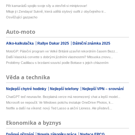
Pět kamarádů spojilo svoje síly a otevřeli si minipivovar!
Miluje ji i Zendaya! Sukně, která udělá stylový outfit z obyčejného tr...
Osvěžující gazpacho
Auto-moto
Alko-kalkulačka
Rallye Dakar 2025
Dálniční známka 2025
MotoGP: Páteční program ve Velké Británii uzavřel rekordním časem Bezz...
Další klasická corvette s dobrými jízdními vlastnostmi? Mitsuoka znovu...
Problémy Cadillacu s brzdami souvisí podle Bottase s jejich chlazením
Věda a technika
Nejlepší chytré hodinky
Nejlepší telefony
Nejlepší VPN – srovnání
ChatGPT teď neunavíte. Bezplatná verze má neomezený chat a lepší model...
Microsoft se nepoučil. Ve Windows potichu instaluje OneDrive Photos, k...
Netflix a další na víkend: nový Ted Lasso a akční Lioness. Ale předevš...
Ekonomika a byznys
Daňové přiznání
Novela zákoníku práce
Nadace EPCG