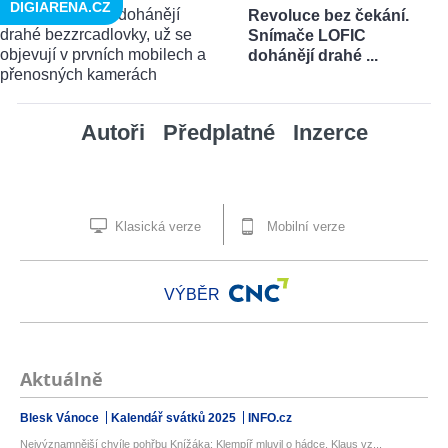
DIGIARENA.CZ
Revoluce bez čekání.
Snímače LOFIC
dohánějí drahé ...
Autoři
Předplatné
Inzerce
Klasická verze
Mobilní verze
VÝBĚR
Aktuálně
Blesk Vánoce
Kalendář svátků 2025
INFO.cz
Nejvýznamnější chvíle pohřbu Knížáka: Klempíř mluvil o hádce, Klaus vz...