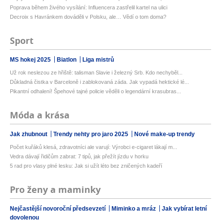
Poprava během živého vysílání: Influencera zastřelil kartel na ulici
Decroix s Havránkem dováděli v Polsku, ale… Vědí o tom doma?
Sport
MS hokej 2025
Biatlon
Liga mistrů
Už rok neslezou ze hřiště: talisman Slavie i železný Srb. Kdo nechyběl...
Důkladná čistka v Barceloně i zablokovaná záda. Jak vypadá hektické lé...
Pikantní odhalení! Špehové tajné policie věděli o legendární krasubras...
Móda a krása
Jak zhubnout
Trendy nehty pro jaro 2025
Nové make-up trendy
Počet kuřáků klesá, zdravotníci ale varují: Výrobci e-cigaret lákají m...
Vedra dávají řidičům zabrat: 7 tipů, jak přežít jízdu v horku
5 rad pro vlasy plné lesku: Jak si užít léto bez zničených kadeří
Pro ženy a maminky
Nejčastější novoroční předsevzetí
Miminko a mráz
Jak vybírat letní
dovolenou