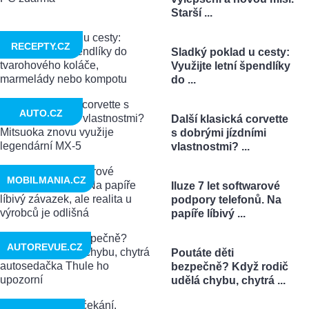
Starší ...
RECEPTY.CZ
Sladký poklad u cesty:
Využijte letní špendlíky
do ...
AUTO.CZ
Další klasická corvette
s dobrými jízdními
vlastnostmi? ...
MOBILMANIA.CZ
Iluze 7 let softwarové
podpory telefonů. Na
papíře líbivý ...
AUTOREVUE.CZ
Poutáte děti
bezpečně? Když rodič
udělá chybu, chytrá ...