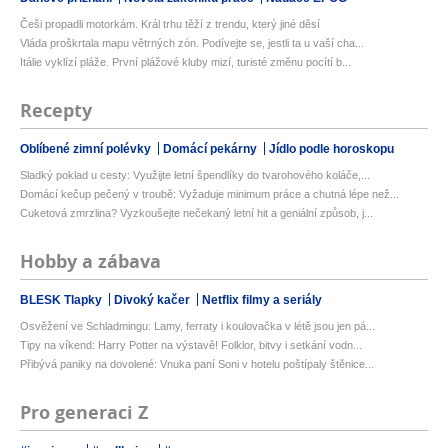
Češi propadli motorkám. Král trhu těží z trendu, který jiné děsí
Vláda proškrtala mapu větrných zón. Podívejte se, jestli ta u vaší cha...
Itálie vyklízí pláže. První plážové kluby mizí, turisté změnu pocítí b...
Recepty
Oblíbené zimní polévky
Domácí pekárny
Jídlo podle horoskopu
Sladký poklad u cesty: Využijte letní špendlíky do tvarohového koláče,...
Domácí kečup pečený v troubě: Vyžaduje minimum práce a chutná lépe než...
Cuketová zmrzlina? Vyzkoušejte nečekaný letní hit a geniální způsob, j...
Hobby a zábava
BLESK Tlapky
Divoký kačer
Netflix filmy a seriály
Osvěžení ve Schladmingu: Lamy, ferraty i koulovačka v létě jsou jen pá...
Tipy na víkend: Harry Potter na výstavě! Folklor, bitvy i setkání vodn...
Přibývá paniky na dovolené: Vnuka paní Soni v hotelu poštípaly štěnice...
Pro generaci Z