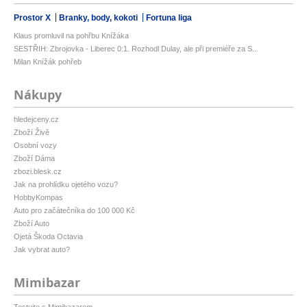
Prostor X
Branky, body, kokoti
Fortuna liga
Klaus promluvil na pohřbu Knížáka
SESTŘIH: Zbrojovka - Liberec 0:1. Rozhodl Dulay, ale při premiéře za S...
Milan Knížák pohřeb
Nákupy
hledejceny.cz
Zboží Živě
Osobní vozy
Zboží Dáma
zbozi.blesk.cz
Jak na prohlídku ojetého vozu?
HobbyKompas
Auto pro začátečníka do 100 000 Kč
Zboží Auto
Ojetá Škoda Octavia
Jak vybrat auto?
Mimibazar
Testujte s Mimibazarem