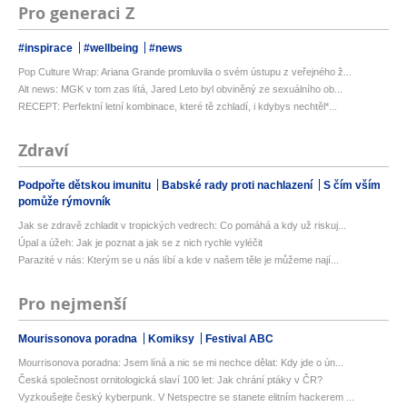
Pro generaci Z
#inspirace
#wellbeing
#news
Pop Culture Wrap: Ariana Grande promluvila o svém ústupu z veřejného ž...
Alt news: MGK v tom zas lítá, Jared Leto byl obviněný ze sexuálního ob...
RECEPT: Perfektní letní kombinace, které tě zchladí, i kdybys nechtěl*...
Zdraví
Podpořte dětskou imunitu
Babské rady proti nachlazení
S čím vším
pomůže rýmovník
Jak se zdravě zchladit v tropických vedrech: Co pomáhá a kdy už riskuj...
Úpal a úžeh: Jak je poznat a jak se z nich rychle vyléčit
Parazité v nás: Kterým se u nás líbí a kde v našem těle je můžeme nají...
Pro nejmenší
Mourissonova poradna
Komiksy
Festival ABC
Mourrisonova poradna: Jsem líná a nic se mi nechce dělat: Kdy jde o ún...
Česká společnost ornitologická slaví 100 let: Jak chrání ptáky v ČR?
Vyzkoušejte český kyberpunk. V Netspectre se stanete elitním hackerem ...