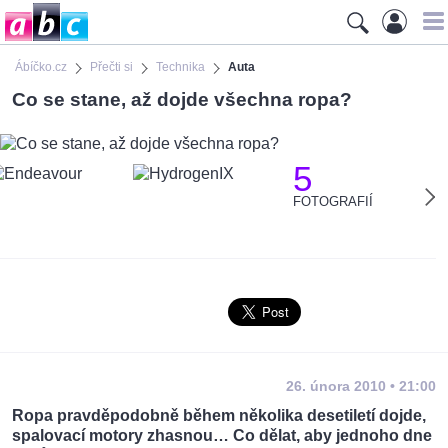
Ábíčko.cz
Přečti si
Technika
Auta
Co se stane, až dojde všechna ropa?
5
FOTOGRAFIÍ
26. února 2010 • 21:00
Ropa pravděpodobně během několika desetiletí dojde,
spalovací motory zhasnou… Co dělat, aby jednoho dne