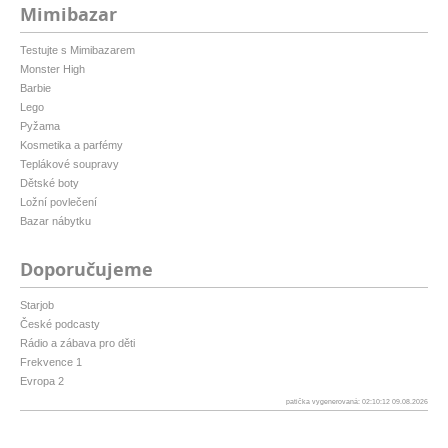
Mimibazar
Testujte s Mimibazarem
Monster High
Barbie
Lego
Pyžama
Kosmetika a parfémy
Teplákové soupravy
Dětské boty
Ložní povlečení
Bazar nábytku
Doporučujeme
Starjob
České podcasty
Rádio a zábava pro děti
Frekvence 1
Evropa 2
patička vygenerovaná: 02:10:12 09.08.2026