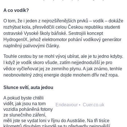
A co vodík?
O tom, že i jeden z nejrozšířenějších prvků – vodík – dokáže
rozhýbat kola, přesvědčili celou Českou republiku studenti
ostravské Vysoké školy báňské. Sestrojili koncept
HydrogenIX, jehož elektromotor pohání vodíkový generátor
naplněný palivovými články.
Touhle cestou by se mohl vývoj ubírat, ale je tu jedno kdyby.
I když je vodík skoro všude, zatím nejjednodušší je pro
vědce vyčleňovat jej ze zemního plynu. A jak známo, tenhle
neobnovitelný zdroj energie dojde mnohem dřív než ropa.
Slunce svítí, auta jedou
A pokud byste chtěli
vidět, jak jsou na tom
Endeavour
•
Cuer.co.uk
vozidla poháněná fotony
ze slunečního záření,
měli jste se vydat loni v říjnu do Austrálie. Na tři tisíce
kilometrů dlouhém závodě se tu předvedly nejnovější