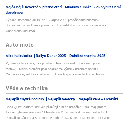
Nejčastější novoroční předsevzetí
Miminko a mráz
Jak vybírat letní
dovolenou
Týdenní horoskop od 10. do 16. srpna 2026 pro všechna znamení
Borrelióza může člověka přivést až do invalidního důchodu či k sebevra...
video Alena Mihulová
Auto-moto
Alko-kalkulačka
Rallye Dakar 2025
Dálniční známka 2025
Výhřev, čidla a stačí, říká průzkum. Pokročilá elektronika není priori...
MotoGP: Martin proměnil pole position ve výhru v britském sprintu
Câmara se vyjádřil ke spekulacím, které ho pojí se sedačkou u Haasu
Věda a technika
Nejlepší chytré hodinky
Nejlepší telefony
Nejlepší VPN – srovnání
Bose QuietComfort 2nd Gen přebírají funkce dražších Ultra. Mají prosto...
Aktualizujte své Windows 11 Insider do 11. srpna. Pak už vám nebudou f...
Pokračuje záchrana Starshipu. V moři už dva týdny plave monstrum vysok...