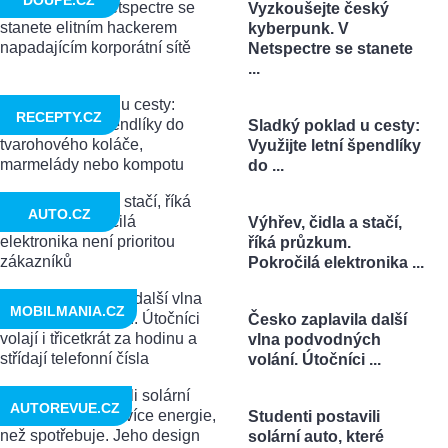
DOUPĚ.CZ
Vyzkoušejte český
kyberpunk. V
Netspectre se stanete
...
RECEPTY.CZ
Sladký poklad u cesty:
Využijte letní špendlíky
do ...
AUTO.CZ
Výhřev, čidla a stačí,
říká průzkum.
Pokročilá elektronika ...
MOBILMANIA.CZ
Česko zaplavila další
vlna podvodných
volání. Útočníci ...
AUTOREVUE.CZ
Studenti postavili
solární auto, které