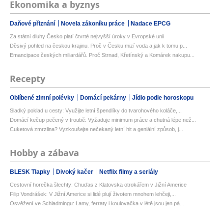
Ekonomika a byznys
Daňové přiznání
Novela zákoníku práce
Nadace EPCG
Za státní dluhy Česko platí čtvrté nejvyšší úroky v Evropské unii
Děsivý pohled na českou krajinu. Proč v Česku mizí voda a jak k tomu p...
Emancipace českých miliardářů. Proč Strnad, Křetínský a Komárek nakupu...
Recepty
Oblíbené zimní polévky
Domácí pekárny
Jídlo podle horoskopu
Sladký poklad u cesty: Využijte letní špendlíky do tvarohového koláče,...
Domácí kečup pečený v troubě: Vyžaduje minimum práce a chutná lépe než...
Cuketová zmrzlina? Vyzkoušejte nečekaný letní hit a geniální způsob, j...
Hobby a zábava
BLESK Tlapky
Divoký kačer
Netflix filmy a seriály
Cestovní horečka šlechty: Chuďas z Klatovska otrokářem v Jižní Americe
Filip Vondrášek: V Jižní Americe si lidé plují životem mnohem lehčeji,...
Osvěžení ve Schladmingu: Lamy, ferraty i koulovačka v létě jsou jen pá...