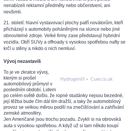
nenabízeli reklamní předměty nebo občerstvení, ani
nevšimli.
21. století: hlavní vystavovací plochy patří novátorům, kteří
přicházejí s automobily poháněnými na slunce nebo jiné
obnovitelné zdroje. Velké firmy zase představují hybridní
vozidla. Obří SUVy a offroady s vysokou spotřebou nafty se
krčí u stěny a nikdo o nich nemluví.
Vývoj nezastavíš
To je ve zkratce vývoj,
kterým si prošel
HydrogenIX
•
Cuer.co.uk
automobilový průmysl v
posledním období. Lidem
po celém světě došlo, že ropné studánky nejsou bezedné,
její těžba bude čím dál tím dražší, a taky že automobilový
provoz se velkou měrou podílí na znečišťování a zahřívání
zemské atmosféry.
Jen Američané jsou trochu pozadu. Zvykli si na obrovská
auta s vysokou spotřebou. A když už si tam někdo koupí