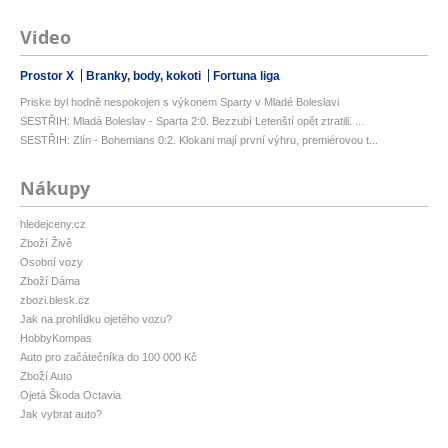
Video
Prostor X
Branky, body, kokoti
Fortuna liga
Priske byl hodně nespokojen s výkonem Sparty v Mladé Boleslavi
SESTŘIH: Mladá Boleslav - Sparta 2:0. Bezzubí Letenští opět ztratili. ...
SESTŘIH: Zlín - Bohemians 0:2. Klokani mají první výhru, premiérovou t...
Nákupy
hledejceny.cz
Zboží Živě
Osobní vozy
Zboží Dáma
zbozi.blesk.cz
Jak na prohlídku ojetého vozu?
HobbyKompas
Auto pro začátečníka do 100 000 Kč
Zboží Auto
Ojetá Škoda Octavia
Jak vybrat auto?