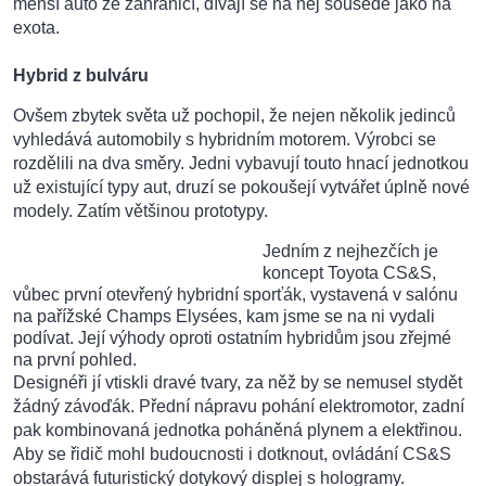
menší auto ze zahraničí, dívají se na něj sousedé jako na
exota.
Hybrid z bulváru
Ovšem zbytek světa už pochopil, že nejen několik jedinců
vyhledává automobily s hybridním motorem. Výrobci se
rozdělili na dva směry. Jedni vybavují touto hnací jednotkou
už existující typy aut, druzí se pokoušejí vytvářet úplně nové
modely. Zatím většinou prototypy.
Jedním z nejhezčích je
koncept Toyota CS&S,
vůbec první otevřený hybridní sporťák, vystavená v salónu
na pařížské Champs Elysées, kam jsme se na ni vydali
podívat. Její výhody oproti ostatním hybridům jsou zřejmé
na první pohled.
Designéři jí vtiskli dravé tvary, za něž by se nemusel stydět
žádný závoďák. Přední nápravu pohání elektromotor, zadní
pak kombinovaná jednotka poháněná plynem a elektřinou.
Aby se řidič mohl budoucnosti i dotknout, ovládání CS&S
obstarává futuristický dotykový displej s hologramy.