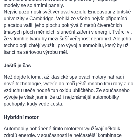
modely se solárními panely.
Nejvíc pozornosti svět věnoval vozidlu Endeavour z britské
univerzity v Cambridge. Vehikl ze všeho nejvíc připomíná
placatou vafli, jeho plochu pokrývá 6 metrů čtverečních
tmavých ploch měnících sluneční záření v energii. Tvůrci ví,
že v tomhle tvaru by mezi širší veřejnost nepronikl. Ale jeho
technologii chtějí využít i pro vývoj automobilu, který by už
šanci na sériovou výrobu měl.
Ještě je čas
Než dojde k tomu, až klasické spalovací motory nahradí
nové technologie, vyteče do moří ještě mnoho litrů ropy a do
vzduchu uteče hodně tun oxidu uhličitého. Ze současného
vývoje je však jasné, že už i nejznámější automobilky
pochopily, kudy vede cesta.
Hybridní motor
Automobily poháněné tímto motorem využívají několik
zdrojů energie, v současnosti je nejčastější kombinace