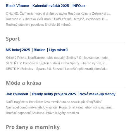
Blesk Vánoce
Kalendář svátků 2025
INFO.cz
ONLINE: Čtyři mrtví včetně dítěte po útoku Rusů na Kyjev a Zelenskyj v...
Rozruch v Bulharsku kvůli dronu: Patřil zřejmě Ukrajině, explodoval ki...
Rodinný dům lehl popelem: Shořelo 10 milionů!
Sport
MS hokej 2025
Biatlon
Liga mistrů
Kritický Priske: Nepřijatelné, tohle nestačí. Změny? Omlouvám se, nedo...
SESTŘIHY: Divočina v Teplicích, další ztráta Sparty. Liberec vyhrál, Z...
SESTŘIH: Boleslav - Sparta 2:0. Bezzubí Letenští opět ztratili, domácí...
Móda a krása
Jak zhubnout
Trendy nehty pro jaro 2025
Nové make-up trendy
Další tragédie u Pohořelic: Dva mrtví! Auta se srazila při předjíždění
Navracel domů mrtvá těla Ukrajinců i Rusů: Smrt válečného hrdiny oznám...
Brutální napadení Soukupa. Právník Agáty promluvil
Pro ženy a maminky