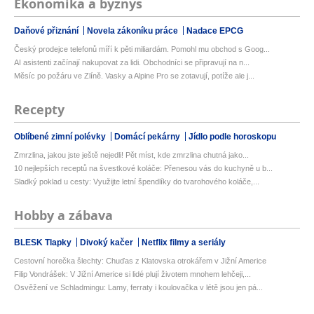
Ekonomika a byznys
Daňové přiznání
Novela zákoníku práce
Nadace EPCG
Český prodejce telefonů míří k pěti miliardám. Pomohl mu obchod s Goog...
AI asistenti začínají nakupovat za lidi. Obchodníci se připravují na n...
Měsíc po požáru ve Zlíně. Vasky a Alpine Pro se zotavují, potíže ale j...
Recepty
Oblíbené zimní polévky
Domácí pekárny
Jídlo podle horoskopu
Zmrzlina, jakou jste ještě nejedli! Pět míst, kde zmrzlina chutná jako...
10 nejlepších receptů na švestkové koláče: Přenesou vás do kuchyně u b...
Sladký poklad u cesty: Využijte letní špendlíky do tvarohového koláče,...
Hobby a zábava
BLESK Tlapky
Divoký kačer
Netflix filmy a seriály
Cestovní horečka šlechty: Chuďas z Klatovska otrokářem v Jižní Americe
Filip Vondrášek: V Jižní Americe si lidé plují životem mnohem lehčeji,...
Osvěžení ve Schladmingu: Lamy, ferraty i koulovačka v létě jsou jen pá...