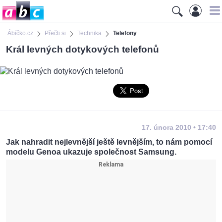
Ábíčko.cz
Přečti si
Technika
Telefony
Král levných dotykových telefonů
17. února 2010 • 17:40
Jak nahradit nejlevnější ještě levnějším, to nám pomocí
modelu Genoa ukazuje společnost Samsung.