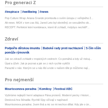
Pro generaci Z
#inspirace
#wellbeing
#news
Pop Culture Wrap: Ariana Grande promluvila o svém ústupu z veřejného ž...
Alt news: MGK v tom zas lítá, Jared Leto byl obviněný ze sexuálního ob...
RECEPT: Perfektní letní kombinace, které tě zchladí, i kdybys nechtěl*...
Zdraví
Podpořte dětskou imunitu
Babské rady proti nachlazení
S čím vším
pomůže rýmovník
Jak se zdravě zchladit v tropických vedrech: Co pomáhá a kdy už riskuj...
Úpal a úžeh: Jak je poznat a jak se z nich rychle vyléčit
Parazité v nás: Kterým se u nás líbí a kde v našem těle je můžeme nají...
Pro nejmenší
Mourissonova poradna
Komiksy
Festival ABC
Vybíráme nejlepší herní adaptace Pána prstenů. Moderní pecky i histori...
Desková hra Stínadla: Rychlé šípy ožívají v napínavé
Mourrisonova poradna: Jsem líná a nic se mi nechce dělat: Kdy jde o ún...