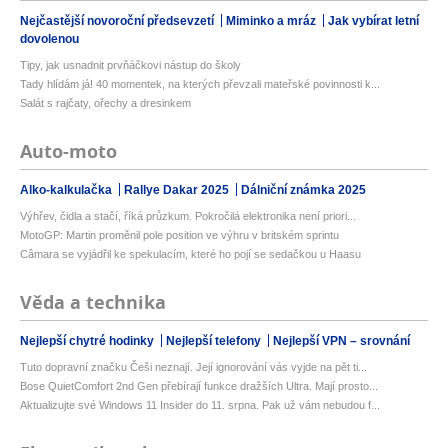
Nejčastější novoroční předsevzetí
Miminko a mráz
Jak vybírat letní
dovolenou
Tipy, jak usnadnit prvňáčkovi nástup do školy
Tady hlídám já! 40 momentek, na kterých převzali mateřské povinnosti k...
Salát s rajčaty, ořechy a dresinkem
Auto-moto
Alko-kalkulačka
Rallye Dakar 2025
Dálniční známka 2025
Výhřev, čidla a stačí, říká průzkum. Pokročilá elektronika není priori...
MotoGP: Martin proměnil pole position ve výhru v britském sprintu
Câmara se vyjádřil ke spekulacím, které ho pojí se sedačkou u Haasu
Věda a technika
Nejlepší chytré hodinky
Nejlepší telefony
Nejlepší VPN – srovnání
Tuto dopravní značku Češi neznají. Její ignorování vás vyjde na pět ti...
Bose QuietComfort 2nd Gen přebírají funkce dražších Ultra. Mají prosto...
Aktualizujte své Windows 11 Insider do 11. srpna. Pak už vám nebudou f...