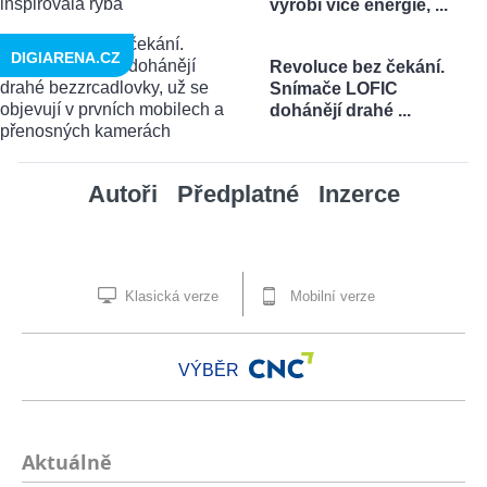
vyrobí více energie, ...
DIGIARENA.CZ
Revoluce bez čekání.
Snímače LOFIC
dohánějí drahé ...
Autoři
Předplatné
Inzerce
Klasická verze
Mobilní verze
VÝBĚR
Aktuálně