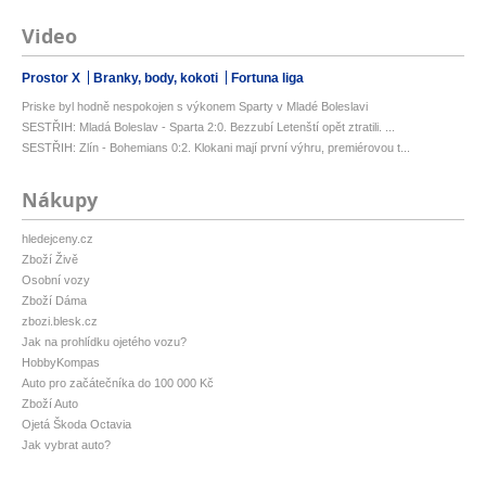
Video
Prostor X
Branky, body, kokoti
Fortuna liga
Priske byl hodně nespokojen s výkonem Sparty v Mladé Boleslavi
SESTŘIH: Mladá Boleslav - Sparta 2:0. Bezzubí Letenští opět ztratili. ...
SESTŘIH: Zlín - Bohemians 0:2. Klokani mají první výhru, premiérovou t...
Nákupy
hledejceny.cz
Zboží Živě
Osobní vozy
Zboží Dáma
zbozi.blesk.cz
Jak na prohlídku ojetého vozu?
HobbyKompas
Auto pro začátečníka do 100 000 Kč
Zboží Auto
Ojetá Škoda Octavia
Jak vybrat auto?