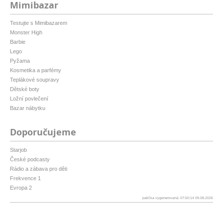
Mimibazar
Testujte s Mimibazarem
Monster High
Barbie
Lego
Pyžama
Kosmetika a parfémy
Teplákové soupravy
Dětské boty
Ložní povlečení
Bazar nábytku
Doporučujeme
Starjob
České podcasty
Rádio a zábava pro děti
Frekvence 1
Evropa 2
patička vygenerovaná: 07:50:14 09.08.2026