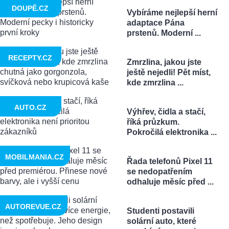
DOUPĚ.CZ
Vybíráme nejlepší herní
adaptace Pána
prstenů. Moderní ...
RECEPTY.CZ
Zmrzlina, jakou jste
ještě nejedli! Pět míst,
kde zmrzlina ...
AUTO.CZ
Výhřev, čidla a stačí,
říká průzkum.
Pokročilá elektronika ...
MOBILMANIA.CZ
Řada telefonů Pixel 11
se nedopatřením
odhaluje měsíc před ...
AUTOREVUE.CZ
Studenti postavili
solární auto, které