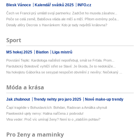
Blesk Vánoce
Kalendář svátků 2025
INFO.cz
Čech ve Francii prý umlátil svojí partnerku: Zadržet ho musela zásahov...
Peče se celá země, Babišova vláda ale mlčí a mlží. Přitom extrémy poča...
Detaily aféry Decroix s Havránkem: Kdo je tady největší královna?
Sport
MS hokej 2025
Biatlon
Liga mistrů
Povstání Teplic: Kardiologa naštěstí nepotřebuji, smál se Frťala. Prom...
Pardubický Boledovič vyhlíží střet se Slavií: Je škoda, že to nedokáže...
Na hokejistu Gáboríka se sesypal nespočet obvinění z nevěry: Nečekaný ...
Móda a krása
Jak zhubnout
Trendy nehty pro jaro 2025
Nové make-up trendy
Čapí tragédie v Bohuslavicích: Bohdan, Radovan a Amálka uhynuli
Pawlowské ujely nervy: Halina nařčena z podvodu!
Vlna veder: Proč víc umírají ženy? Není to o „slabším pohlaví“
Pro ženy a maminky