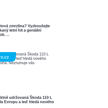
tová zmrzlina? Vyzkoušejte
aný letní hit a geniální
b, ...
TO.CZ
ektně udržovaná Škoda 110 L
ela Evropu a teď hledá nového