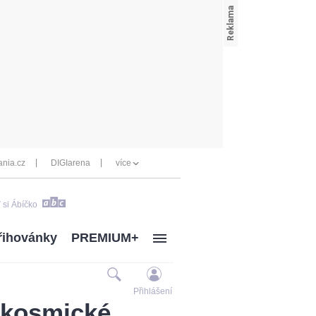
nia.cz
DIGIarena
více
 si Ábíčko
řihovánky
PREMIUM+
Přihlášení
í kosmické