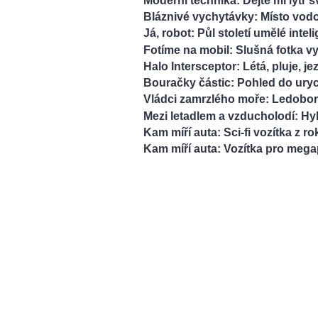
Moderní technika: Dejte mi lytr s
Bláznivé vychytávky: Místo vo
Já, robot: Půl století umělé intel
Fotíme na mobil: Slušná fotka vyl
Halo Intersceptor: Létá, pluje, je
Bouračky částic: Pohled do ur
Vládci zamrzlého moře: Ledoborc
Mezi letadlem a vzducholodí: Hy
Kam míří auta: Sci-fi vozítka z r
Kam míří auta: Vozítka pro meg