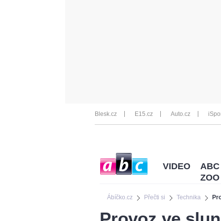
Blesk.cz
E15.cz
Auto.cz
iSpo
VIDEO
ABC
ZOO
Ábíčko.cz
Přečti si
Technika
Pr
Provoz ve slun