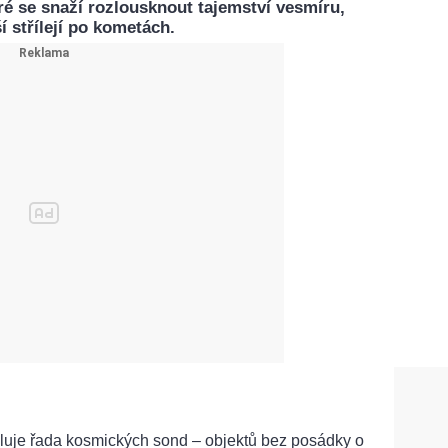
é se snaží rozlousknout tajemství vesmíru,
ší střílejí po kometách.
luje řada kosmických sond – objektů bez posádky o