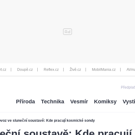
rt.cz
Doupě.cz
Reflex.cz
Živě.cz
MobilMania.cz
AVma
Předplať
Příroda
Technika
Vesmír
Komiksy
Vyst
ovoz ve sluneční soustavě: Kde pracují kosmické sondy
eční soustavě: Kde pracuj