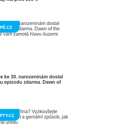
PĚ.CZ
e ke 30. narozeninám dostal
u epizodu zdarma. Dawn of
.
PTY.CZ