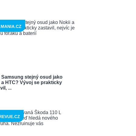
LMANIA.CZ
 Samsung stejný osud jako
i a HTC? Vývoj se prakticky
il, ...
REVUE.CZ