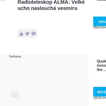
Radioteleskop ALMA: Velké
ucho naslouchá vesmíru
DOU
Quak
novo
the ..
RECE