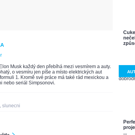
Cuke
neček
způso
LA
r
Elon Musk každý den přebíhá mezi vesmírem a auty.
hatý, o vesmíru jen píše a místo elektrických aut
AU
formuli 1. Kromě své práce má také rád mexickou a
ni nebo seriál Simpsonovi.
,
slunecni
Perf
proj
...