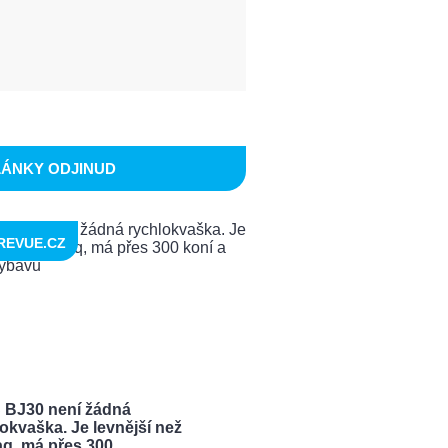
LÁNKY ODJINUD
REVUE.CZ
 BJ30 není žádná
okvaška. Je levnější než
q, má přes 300 ...