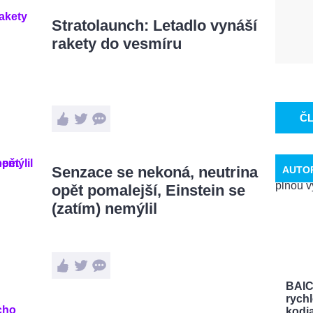
Stratolaunch: Letadlo vynáší
rakety do vesmíru
Č
Senzace se nekoná, neutrina
AUTO
opět pomalejší, Einstein se
(zatím) nemýlil
BAIC
rychl
kodia