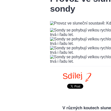
sondy
Sdílej
V různých koutech sluneč