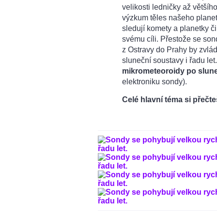
velikosti ledničky až většíh
výzkum těles našeho planet
sledují komety a planetky č
svému cíli. Přestože se son
z Ostravy do Prahy by zvládl
sluneční soustavy i řadu let
mikrometeoroidy po slun
elektroniku sondy).
Celé hlavní téma si přečte