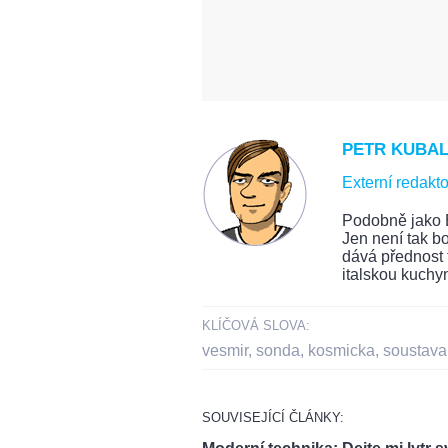
PETR KUBA
Externí redakto
Podobně jako 
Jen není tak bo
dává přednost 
italskou kuchy
KLÍČOVÁ SLOVA:
vesmir
,
sonda
,
kosmicka
,
soustava
SOUVISEJÍCÍ ČLÁNKY: