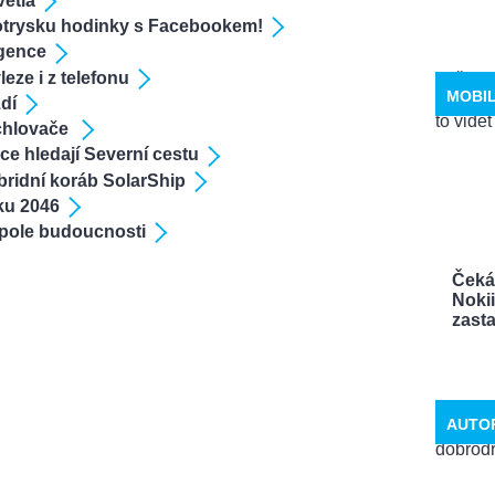
větla
dotrysku hodinky s Facebookem!
igence
eze i z telefonu
MOBI
zdí
ychlovače
e hledají Severní cestu
bridní koráb SolarShip
oku 2046
apole budoucnosti
Čeká
Noki
zastav
AUTO