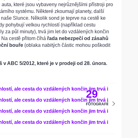
o auta, které jsou vybaveny nejrůznějšími přístroji pro
árního systému. Některé zkoumají planety, další
i naše Slunce. Několik sond je teprve na cestě ke
dy pohybují velkou rychlostí (například cestu
y za půl minuty), trvá jim let do vzdálených končin
. Na cestě přitom číhá
řada nebezpečí od zásahů
eční bouře
(oblaka nabitých částic mohou poškodit
š v ABC 5/2012, které je v prodeji od 28. února.
29
FOTOGRAFIÍ