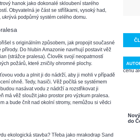
rový hanok jako dokonalé skloubení starého
í. Obyvatelná je část se stříškami, vysoký had,
ím, ukrývá podpůrný systém celého domu.
ralesa
Č
přišel s originálním způsobem, jak propojit současné
é přírody. Do hlubin Amazonie navrhují postavit věž
n (strážce pralesa). Člověk svojí neopatrností
ých požárů, které zničily ohromné plochy.
AUTO
ovou vodu a plnit ji do nádrží, aby ji mohli v případě
ocení ohně. Tedy, hasiči. Věž počítá se systémem
udou nasávat vodu z nádrží a rozstřikovat ji
eň má věž sloužit jako prostor pro výzkum pralesa.
ěm a bude čnít nad okolní stromy, nemůžou si vědci
Nový
do Če
vdu ekologická stavba? Třeba jako mrakodrap Sand