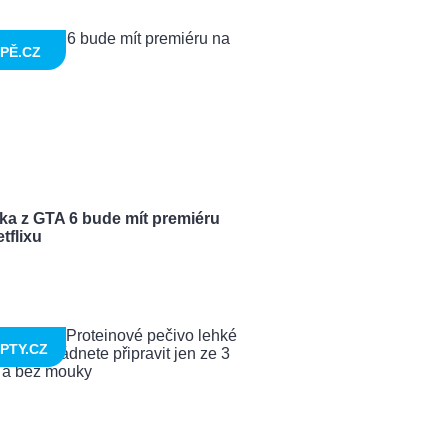
PĚ.CZ
ka z GTA 6 bude mít premiéru
tflixu
PTY.CZ