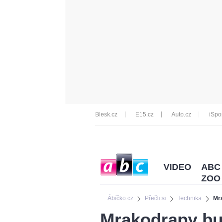
Blesk.cz
E15.cz
Auto.cz
iSpo
VIDEO
ABC
ZOO
Ábíčko.cz
Přečti si
Technika
Mr
Mrakodrapy bu