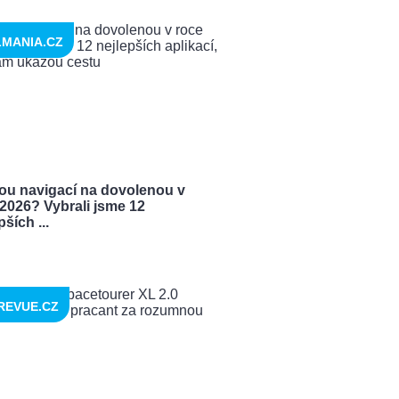
LMANIA.CZ
kou navigací na dovolenou v
2026? Vybrali jsme 12
pších ...
REVUE.CZ