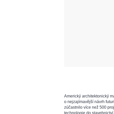
Americký architektonický ma
o nejzajímavější návrh futu
zúčastnilo více než 500 pro
technologie do stavebnictví