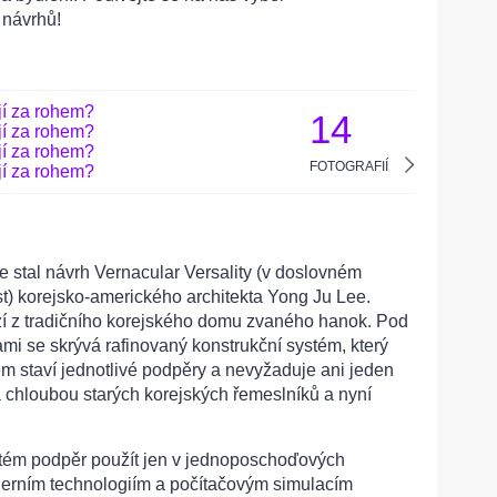
 návrhů!
14
FOTOGRAFIÍ
e stal návrh Vernacular Versality (v doslovném
st) korejsko-amerického architekta Yong Ju Lee.
í z tradičního korejského domu zvaného hanok. Pod
ami se skrývá rafinovaný konstrukční systém, který
m staví jednotlivé podpěry a nevyžaduje ani jeden
a chloubou starých korejských řemeslníků a nyní
stém podpěr použít jen v jednoposchoďových
erním technologiím a počítačovým simulacím