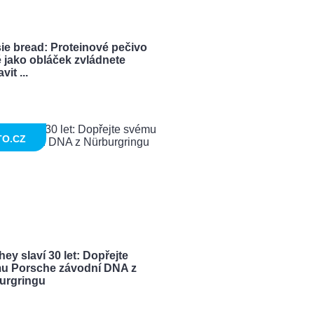
ie bread: Proteinové pečivo
 jako obláček zvládnete
vit ...
TO.CZ
ey slaví 30 let: Dopřejte
u Porsche závodní DNA z
urgringu