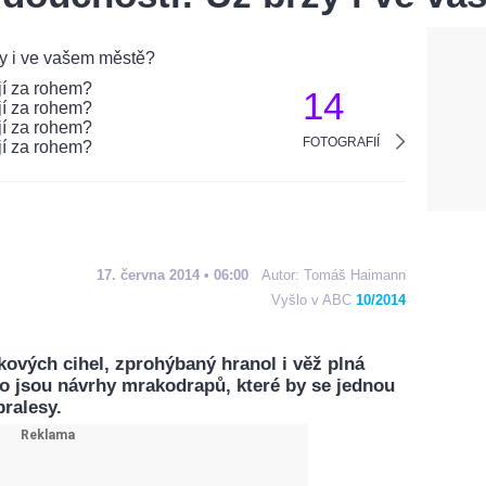
14
FOTOGRAFIÍ
17. června 2014 • 06:00
Autor:
Tomáš Haimann
Vyšlo v ABC
10/2014
kových cihel, zprohýbaný hranol i věž plná
o jsou návrhy mrakodrapů, které by se jednou
pralesy.