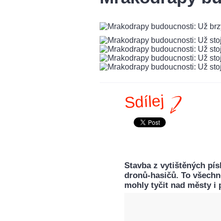
Sdílej
Stavba z vytištěných pís
dronů-hasičů. To všechn
mohly tyčit nad městy i 