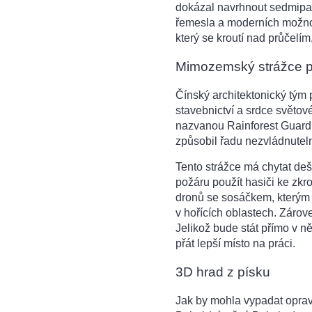
dokázal navrhnout sedmipat
řemesla a moderních možnost
který se kroutí nad průčel
Mimozemský strážce p
Čínský architektonický tým 
stavebnictví a srdce světov
nazvanou Rainforest Guardia
způsobil řadu nezvládnuteln
Tento strážce má chytat dešť
požáru použít hasiči ke zkr
dronů se sosáčkem, kterým b
v hořících oblastech. Zárov
Jelikož bude stát přímo v n
přát lepší místo na práci.
3D hrad z písku
Jak by mohla vypadat opra