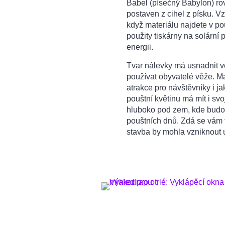
Babel (písečný Babylon) rov
postaven z cihel z písku. Vz
když materiálu najdete v pou
použity tiskárny na solární
energii.
Tvar nálevky má usnadnit v
používat obyvatelé věže. M
atrakce pro návštěvníky i ja
pouštní květinu má mít i svo
hluboko pod zem, kde budou
pouštních dnů. Zdá se vám 
stavba by mohla vzniknout u