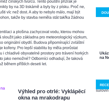
něž čínských tvůrců. Tento pouštní přízrak je
nikly by na 3D tiskárně a byly by z písku. Proč ne,
šti víc než dost. A aby to nebylo málo, mají být
DOU
 pohon, takže by stavba neměla stát takřka žádnou
entilaci a plošina zachycovat vodu, kterou mohou
á sloužit jako základna pro meteorologický výzkum,
ko originální obydlí. Budova připomínající zvláštní
je kořeny. Pro lepší stabilitu by měla prorůstat
 i chladivé obyvatelné prostory pro trávení horkých
Ukáz
na Ne
to jako nemožné? Odborníci odhadují, že taková
ž během příštích deseti let.
RECE
Výhled pro otrlé: Vyklápěcí
okna na mrakodrapu