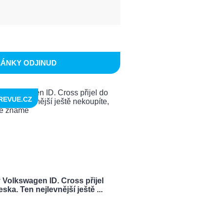
LÁNKY ODJINUD
REVUE.CZ
 Volkswagen ID. Cross přijel
ska. Ten nejlevnější ještě ...