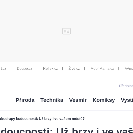
rt.cz
Doupě.cz
Reflex.cz
Živě.cz
MobilMania.cz
AVma
Předplať
Příroda
Technika
Vesmír
Komiksy
Vyst
akodrapy budoucnosti: Už brzy i ve vašem městě?
doucnosti: Už brzy i ve v