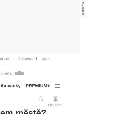
nia.cz
DIGIarena
více
 si Ábíčko
řihovánky
PREMIUM+
Přihlášení
ašem městě?