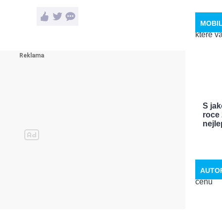
MOBI
S ja
roce 
nejle
AUTO