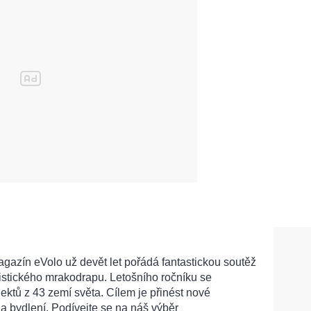
gazín eVolo už devět let pořádá fantastickou soutěž
ristického mrakodrapu. Letošního ročníku se
jektů z 43 zemí světa. Cílem je přinést nové
 a bydlení. Podívejte se na náš výběr