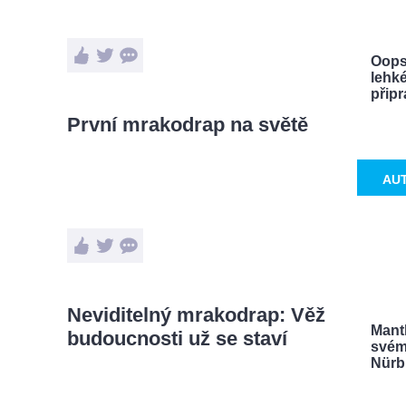
Oops
lehké
připra
První mrakodrap na světě
AU
Neviditelný mrakodrap: Věž
Manth
budoucnosti už se staví
svém
Nürb