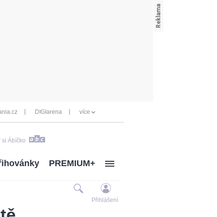
nia.cz
DIGIarena
více
 si Ábíčko
řihovánky
PREMIUM+
Přihlášení
tě