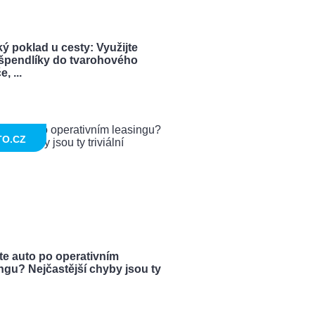
ý poklad u cesty: Využijte
í špendlíky do tvarohového
, ...
TO.CZ
te auto po operativním
ngu? Nejčastější chyby jsou ty