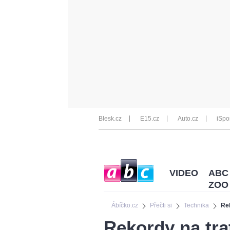
Blesk.cz
E15.cz
Auto.cz
iSpo
VIDEO
ABC
ZOO
Ábíčko.cz
Přečti si
Technika
Rek
Rekordy na trat