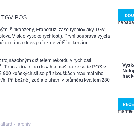
DOU
 – TGV POS
vými šinkanzeny, Francouzi zase rychlovlaky TGV
slova Vlak o vysoké rychlosti). První souprava vyjela
né uznání a dnes patří k největším ikonám
trojnásobným držitelem rekordu v rychlosti
Vyzk
ů. Toho aktuálního dosáhla mašina ze série POS v
Netsp
12 900 koňských sil se při zkouškách maximálního
hacke
m/h. Při běžné jízdě ale uhání v průměru kvaltem 280
RECE
allard
•
archiv