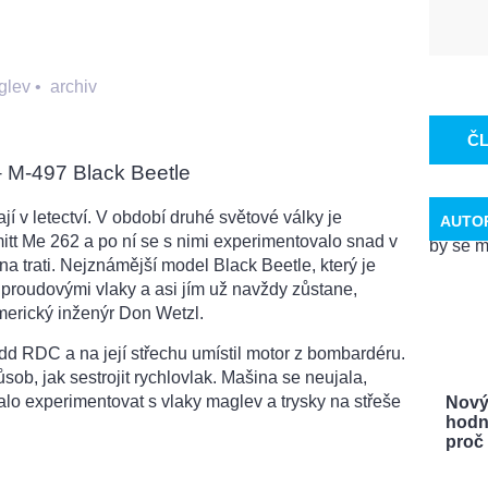
glev
•
archiv
Č
 M-497 Black Beetle
í v letectví. V období druhé světové války je
AUTO
itt Me 262 a po ní se s nimi experimentovalo snad v
I na trati. Nejznámější model Black Beetle, který je
roudovými vlaky a asi jím už navždy zůstane,
merický inženýr Don Wetzl.
d RDC a na její střechu umístil motor z bombardéru.
ůsob, jak sestrojit rychlovlak. Mašina se neujala,
alo experimentovat s vlaky maglev a trysky na střeše
Nový
hodn
proč .