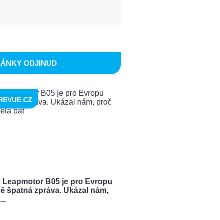
LÁNKY ODJINUD
REVUE.CZ
 Leapmotor B05 je pro Evropu
ě špatná zpráva. Ukázal nám,
..