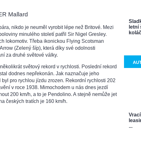
ER Mallard
Sladk
letn
pára, nikdo je neuměl vyrobit lépe než Britové. Mezi
koláče
poloviny minulého století patřil Sir Nigel Gresley.
ích lokomotiv. Třeba ikonickou Flying Scotsman
Arrow (Zelený šíp), která díky své odolnosti
ní za druhé světové války.
AU
ěkolikrát světový rekord v rychlosti. Poslední rekord
stal dodnes nepřekonán. Jak naznačuje jeho
 byl pro rychlou jízdu zrozen. Rekordní rychlosti 202
avění v roce 1938. Mimochodem u nás dnes jezdí
out 200 km/h, a to je Pendolino. A stejně nemůže jet
na českých tratích je 160 km/h.
Vrací
leasi
...