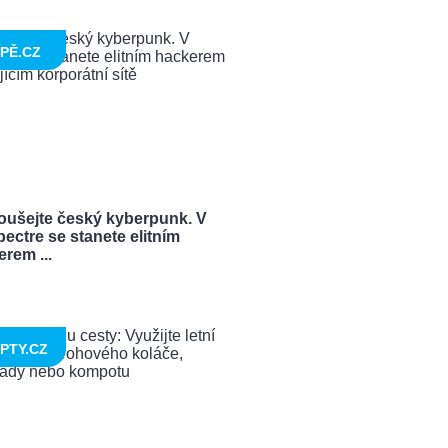
PĚ.CZ
oušejte český kyberpunk. V
ectre se stanete elitním
rem ...
PTY.CZ