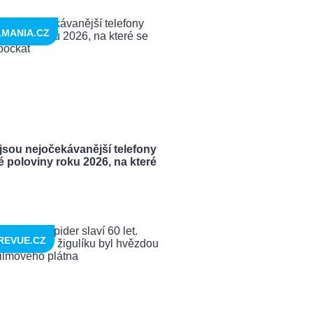
LMANIA.CZ
jsou nejočekávanější telefony
 poloviny roku 2026, na které
REVUE.CZ