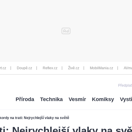
rt.cz
Doupě.cz
Reflex.cz
Živě.cz
MobilMania.cz
AVma
Předplať
Příroda
Technika
Vesmír
Komiksy
Vyst
ordy na trati: Nejrychlejší vlaky na světě
i: Nejrychlejší vlaky na svě