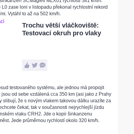
 šinkanzen SCMaglev MLX01 rychlosti 581 km/h.
 L0 zase loni v listopadu překonal rychlostní rekord
mi. Vytáhl to až na 502 km/h.
Trochu větší vláčkoviště:
Testovací okruh pro vlaky
sud testovaného systému, ale jednou má propojit
á jsou od sebe vzdálená cca 350 km (asi jako z Prahy
 slibují, že s novým vlakem takovou dálku urazíte za
hcete čekat, tak v současnosti nejrychlejší jízdu
ínském vlaku CRH2. Jde o kopii šinkanzenu
 měst. Jede průměrnou rychlostí okolo 320 km/h.