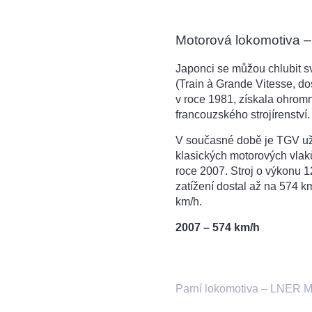
Motorová lokomotiva
Japonci se můžou chlubit s
(Train à Grande Vitesse, do
v roce 1981, získala ohrom
francouzského strojírenství.
V současné době je TGV už 
klasických motorových vlak
roce 2007. Stroj o výkonu 
zatížení dostal až na 574 k
km/h.
2007 – 574 km/h
Parní lokomotiva – LNER M