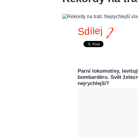
Sdílej
Parní lokomotivy, levitu
bombardéru. Svět železni
nejrychlejší?