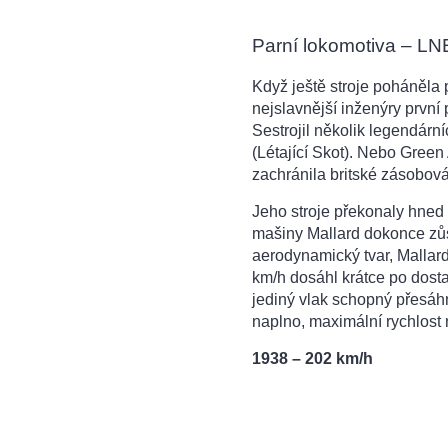
Parní lokomotiva – LN
Když ještě stroje poháněla 
nejslavnější inženýry první 
Sestrojil několik legendárn
(Létající Skot). Nebo Green 
zachránila britské zásobová
Jeho stroje překonaly hned n
mašiny Mallard dokonce zů
aerodynamický tvar, Mallard
km/h dosáhl krátce po dost
jediný vlak schopný přesáhn
naplno, maximální rychlost 
1938 – 202 km/h