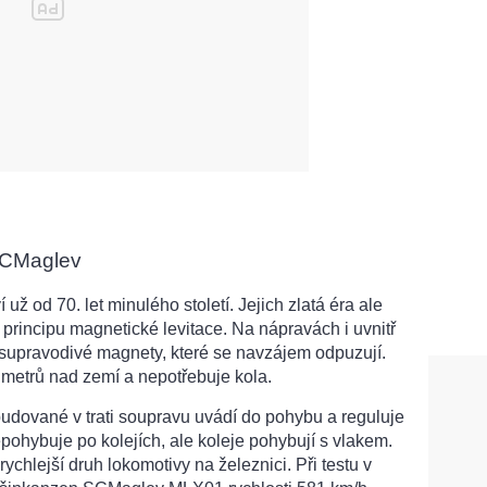
SCMaglev
už od 70. let minulého století. Jejich zlatá éra ale
 principu magnetické levitace. Na nápravách i uvnitř
 supravodivé magnety, které se navzájem odpuzují.
timetrů nad zemí a nepotřebuje kola.
udované v trati soupravu uvádí do pohybu a reguluje
nepohybuje po kolejích, ale koleje pohybují s vlakem.
ychlejší druh lokomotivy na železnici. Při testu v