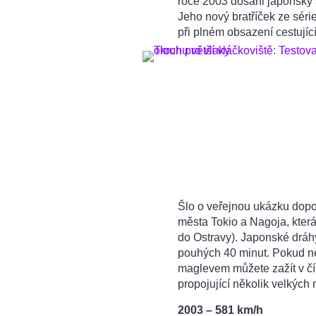
roce 2003 dosáhl japonský
Jeho nový bratříček ze série
při plném obsazení cestující
Šlo o veřejnou ukázku dopo
města Tokio a Nagoja, kter
do Ostravy). Japonské dráhy
pouhých 40 minut. Pokud nec
maglevem můžete zažít v č
propojující několik velkých
2003 – 581 km/h