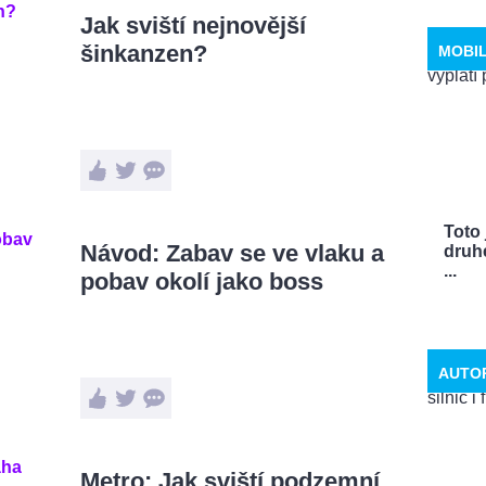
Jak sviští nejnovější
šinkanzen?
MOBI
Toto 
Návod: Zabav se ve vlaku a
druhé
...
pobav okolí jako boss
AUTO
Metro: Jak sviští podzemní