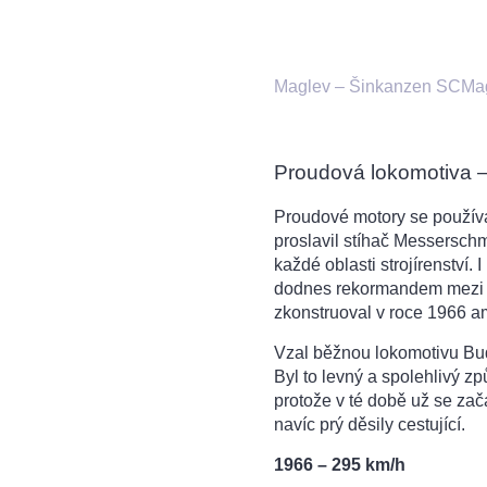
Maglev – Šinkanzen SCMa
Proudová lokomotiva –
Proudové motory se používaj
proslavil stíhač Messerschm
každé oblasti strojírenství. 
dodnes rekormandem mezi p
zkonstruoval v roce 1966 a
Vzal běžnou lokomotivu Bud
Byl to levný a spolehlivý zp
protože v té době už se zač
navíc prý děsily cestující.
1966 – 295 km/h