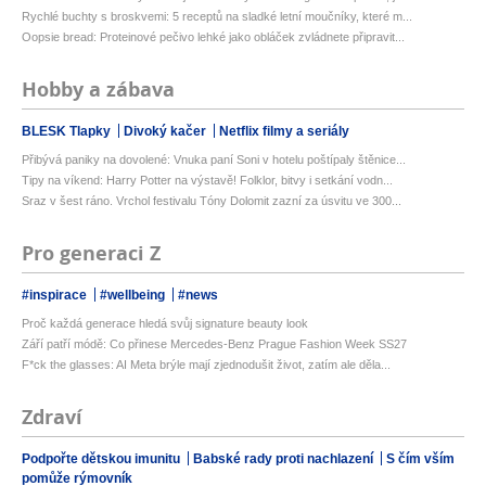
Rychlé buchty s broskvemi: 5 receptů na sladké letní moučníky, které m...
Oopsie bread: Proteinové pečivo lehké jako obláček zvládnete připravit...
Hobby a zábava
BLESK Tlapky
Divoký kačer
Netflix filmy a seriály
Přibývá paniky na dovolené: Vnuka paní Soni v hotelu poštípaly štěnice...
Tipy na víkend: Harry Potter na výstavě! Folklor, bitvy i setkání vodn...
Sraz v šest ráno. Vrchol festivalu Tóny Dolomit zazní za úsvitu ve 300...
Pro generaci Z
#inspirace
#wellbeing
#news
Proč každá generace hledá svůj signature beauty look
Září patří módě: Co přinese Mercedes-Benz Prague Fashion Week SS27
F*ck the glasses: AI Meta brýle mají zjednodušit život, zatím ale děla...
Zdraví
Podpořte dětskou imunitu
Babské rady proti nachlazení
S čím vším
pomůže rýmovník