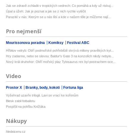
Jak se zdravě zchladit v tropických vedrech: Co pomáhá a kdy už riskuj...
Úpal a úžeh: Jak je poznat a jak se z nich rychle vyléčit
Parazité v nás: Kterým se u nás líbí a kde v našem těle je můžeme nají...
Pro nejmenší
Mourissonova poradna
Komiksy
Festival ABC
Hřbitov velryb: Obří podmořské pohřebiště skrývá miliony pravěkých kyt...
Hry zadarmo, nebo se slevou: Baldur's Gate 3 na konzolích nikdy nebylo...
Nový král druhohor: Obří mořský plaz Tylosaurus rex byl postrachem oce...
Video
Prostor X
Branky, body, kokoti
Fortuna liga
Vyšehrad uzavře trilogii. Lavi se vrací ke kořenům
Blesk zabil fotbalistu
Pospíšil na pohřbu Knížáka
Nákupy
hledejceny.cz