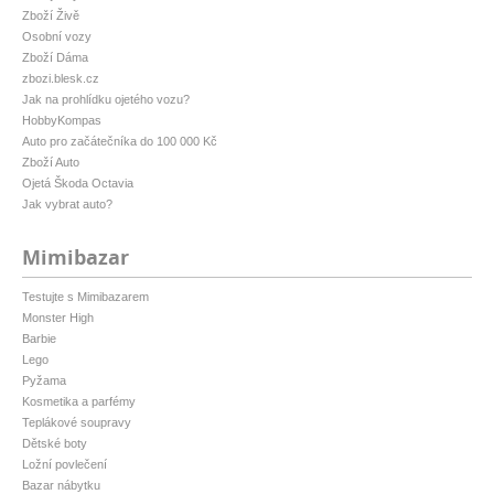
Zboží Živě
Osobní vozy
Zboží Dáma
zbozi.blesk.cz
Jak na prohlídku ojetého vozu?
HobbyKompas
Auto pro začátečníka do 100 000 Kč
Zboží Auto
Ojetá Škoda Octavia
Jak vybrat auto?
Mimibazar
Testujte s Mimibazarem
Monster High
Barbie
Lego
Pyžama
Kosmetika a parfémy
Teplákové soupravy
Dětské boty
Ložní povlečení
Bazar nábytku