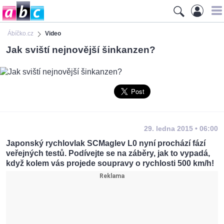
Ábíčko.cz
Video
Jak sviští nejnovější šinkanzen?
29. ledna 2015 • 06:00
Japonský rychlovlak SCMaglev L0 nyní prochází fází
veřejných testů. Podívejte se na záběry, jak to vypadá,
když kolem vás projede soupravy o rychlosti 500 km/h!