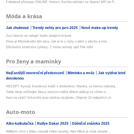
Fotbalové přestupy ONLINE: Hotovo, Kuchta odchází ze Sparty! Míří do P...
Móda a krása
Jak zhubnout
Trendy nehty pro jaro 2025
Nové make-up trendy
Zoo Liberec se raduje! Sedm okatých krásek
Dnes je Mezinárodní den piva. Jak je to s mýty o pitím z plechu a rost...
Důchodce smetl dva cyklisty: Z místa nehody ujel! Pak mlžil
Pro ženy a maminky
Nejčastější novoroční předsevzetí
Miminko a mráz
Jak vybírat letní
dovolenou
RECEPT: Kynutý švestkový koláč s drobenkou. Klasika, se kterou zaboduj...
Tohle nikdy neříkejte! Slova, kterými rodiče dětem ubližují ze všeho n...
Kam na výlet? Krkonoše jsou sázkou na jistotu. Objevte 10 nejlepších m...
Auto-moto
Alko-kalkulačka
Rallye Dakar 2025
Dálniční známka 2025
Williams chce v Baku nasadit velké novinky. Alex Albon je však skeptic...