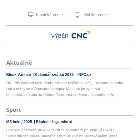
Klasická verze
Mobilní verze
VÝBĚR
Aktuálně
Blesk Vánoce
Kalendář svátků 2025
INFO.cz
ONLINE: Poslední rozloučení s Milanem Knížákem (†86): Dojemné vzpomínk...
Loď s turisty se v Chorvatsku potopila: Místní se jim vysmívali
Krkonošská záhada rozluštěna! Policie zná totožnost zmateného muže
Sport
MS hokej 2025
Biatlon
Liga mistrů
Protekce v nominaci na MS? Pavlát se spekulacím jen smál: Já i okolí v...
Sparta má nabídku na Haraslína! Ozval se klub ze Saúdské Arábie, jedná...