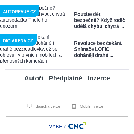
AUTOREVUE.CZ
Poutáte děti
bezpečně? Když rodič
udělá chybu, chytrá ...
DIGIARENA.CZ
Revoluce bez čekání.
Snímače LOFIC
dohánějí drahé ...
Autoři
Předplatné
Inzerce
Klasická verze
Mobilní verze
VÝBĚR