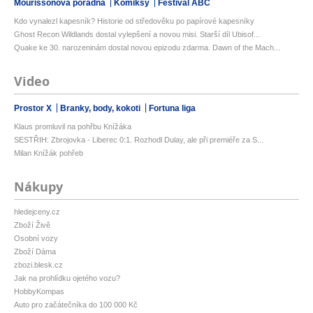
Mourissonova poradna
Komiksy
Festival ABC
Kdo vynalezl kapesník? Historie od středověku po papírové kapesníky
Ghost Recon Wildlands dostal vylepšení a novou misi. Starší díl Ubisof...
Quake ke 30. narozeninám dostal novou epizodu zdarma. Dawn of the Mach...
Video
Prostor X
Branky, body, kokoti
Fortuna liga
Klaus promluvil na pohřbu Knížáka
SESTŘIH: Zbrojovka - Liberec 0:1. Rozhodl Dulay, ale při premiéře za S...
Milan Knížák pohřeb
Nákupy
hledejceny.cz
Zboží Živě
Osobní vozy
Zboží Dáma
zbozi.blesk.cz
Jak na prohlídku ojetého vozu?
HobbyKompas
Auto pro začátečníka do 100 000 Kč