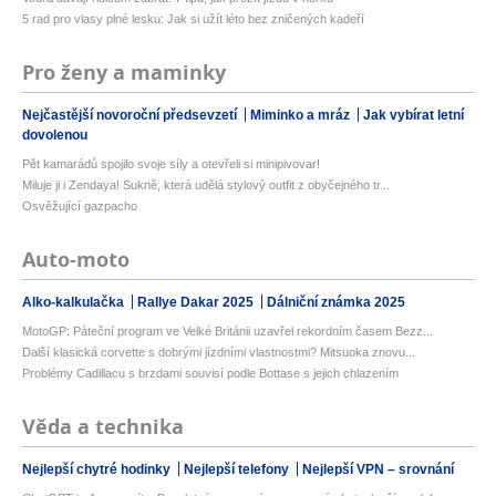
5 rad pro vlasy plné lesku: Jak si užít léto bez zničených kadeří
Pro ženy a maminky
Nejčastější novoroční předsevzetí
Miminko a mráz
Jak vybírat letní
dovolenou
Pět kamarádů spojilo svoje síly a otevřeli si minipivovar!
Miluje ji i Zendaya! Sukně, která udělá stylový outfit z obyčejného tr...
Osvěžující gazpacho
Auto-moto
Alko-kalkulačka
Rallye Dakar 2025
Dálniční známka 2025
MotoGP: Páteční program ve Velké Británii uzavřel rekordním časem Bezz...
Další klasická corvette s dobrými jízdními vlastnostmi? Mitsuoka znovu...
Problémy Cadillacu s brzdami souvisí podle Bottase s jejich chlazením
Věda a technika
Nejlepší chytré hodinky
Nejlepší telefony
Nejlepší VPN – srovnání