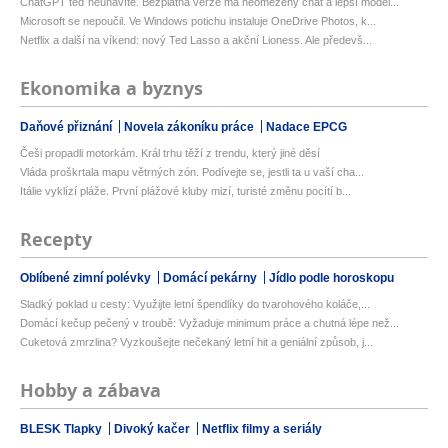
ChatGPT teď neunavíte. Bezplatná verze má neomezený chat a lepší model...
Microsoft se nepoučil. Ve Windows potichu instaluje OneDrive Photos, k...
Netflix a další na víkend: nový Ted Lasso a akční Lioness. Ale předevš...
Ekonomika a byznys
Daňové přiznání
Novela zákoníku práce
Nadace EPCG
Češi propadli motorkám. Král trhu těží z trendu, který jiné děsí
Vláda proškrtala mapu větrných zón. Podívejte se, jestli ta u vaší cha...
Itálie vyklízí pláže. První plážové kluby mizí, turisté změnu pocítí b...
Recepty
Oblíbené zimní polévky
Domácí pekárny
Jídlo podle horoskopu
Sladký poklad u cesty: Využijte letní špendlíky do tvarohového koláče,...
Domácí kečup pečený v troubě: Vyžaduje minimum práce a chutná lépe než...
Cuketová zmrzlina? Vyzkoušejte nečekaný letní hit a geniální způsob, j...
Hobby a zábava
BLESK Tlapky
Divoký kačer
Netflix filmy a seriály