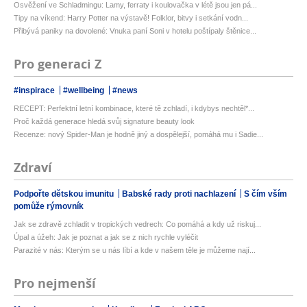
Osvěžení ve Schladmingu: Lamy, ferraty i koulovačka v létě jsou jen pá...
Tipy na víkend: Harry Potter na výstavě! Folklor, bitvy i setkání vodn...
Přibývá paniky na dovolené: Vnuka paní Soni v hotelu poštípaly štěnice...
Pro generaci Z
#inspirace
#wellbeing
#news
RECEPT: Perfektní letní kombinace, které tě zchladí, i kdybys nechtěl*...
Proč každá generace hledá svůj signature beauty look
Recenze: nový Spider-Man je hodně jiný a dospělejší, pomáhá mu i Sadie...
Zdraví
Podpořte dětskou imunitu
Babské rady proti nachlazení
S čím vším
pomůže rýmovník
Jak se zdravě zchladit v tropických vedrech: Co pomáhá a kdy už riskuj...
Úpal a úžeh: Jak je poznat a jak se z nich rychle vyléčit
Parazité v nás: Kterým se u nás líbí a kde v našem těle je můžeme nají...
Pro nejmenší