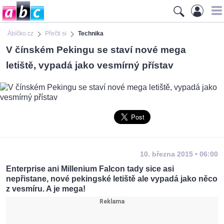
Ábíčko.cz
Přečti si
Technika
V čínském Pekingu se staví nové mega
letiště, vypadá jako vesmírný přístav
10. března 2015 • 06:00
Enterprise ani Millenium Falcon tady sice asi
nepřistane, nové pekingské letiště ale vypadá jako něco
z vesmíru. A je mega!