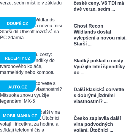
české ceny. V6 TDI má
dvě verze, sedm ...
DOUPĚ.CZ
Ghost Recon
Wildlands dostal
vylepšení a novou misi.
Starší ...
RECEPTY.CZ
Sladký poklad u cesty:
Využijte letní špendlíky
do ...
AUTO.CZ
Další klasická corvette
s dobrými jízdními
vlastnostmi? ...
MOBILMANIA.CZ
Česko zaplavila další
vlna podvodných
volání. Útočníci ...