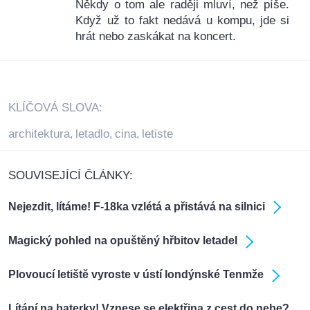
Někdy o tom ale raději mluví, než píše.
Když už to fakt nedává u kompu, jde si
hrát nebo zaskákat na koncert.
KLÍČOVÁ SLOVA:
architektura
letadlo
cina
letiste
,
,
,
SOUVISEJÍCÍ ČLÁNKY:
Nejezdit, lítáme! F-18ka vzlétá a přistává na silnici
Magický pohled na opuštěný hřbitov letadel
Plovoucí letiště vyroste v ústí londýnské Tenmže
Lítání na baterky! Vznese se elektřina z cest do nebe?