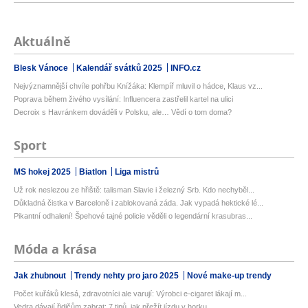
Aktuálně
Blesk Vánoce
Kalendář svátků 2025
INFO.cz
Nejvýznamnější chvíle pohřbu Knížáka: Klempíř mluvil o hádce, Klaus vz...
Poprava během živého vysílání: Influencera zastřelil kartel na ulici
Decroix s Havránkem dováděli v Polsku, ale… Vědí o tom doma?
Sport
MS hokej 2025
Biatlon
Liga mistrů
Už rok neslezou ze hřiště: talisman Slavie i železný Srb. Kdo nechyběl...
Důkladná čistka v Barceloně i zablokovaná záda. Jak vypadá hektické lé...
Pikantní odhalení! Špehové tajné policie věděli o legendární krasubras...
Móda a krása
Jak zhubnout
Trendy nehty pro jaro 2025
Nové make-up trendy
Počet kuřáků klesá, zdravotníci ale varují: Výrobci e-cigaret lákají m...
Vedra dávají řidičům zabrat: 7 tipů, jak přežít jízdu v horku