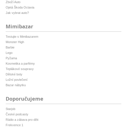
Zboží Auto
Ojetá Škoda Octavia
Jak vybrat auto?
Mimibazar
Testujte s Mimibazarem
Monster High
Barbie
Lego
Pyžama
Kosmetika a parfémy
Teplákové soupravy
Dětské boty
Ložní povlečení
Bazar nábytku
Doporučujeme
Starjob
České podcasty
Rádio a zábava pro děti
Frekvence 1