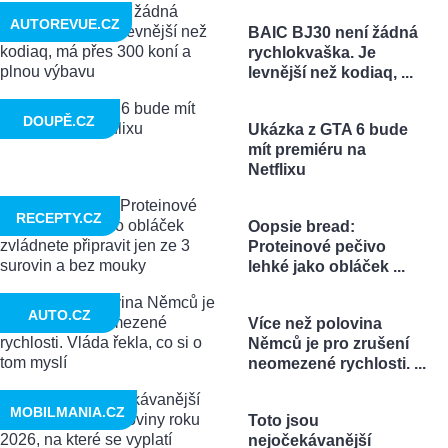
AUTOREVUE.CZ
BAIC BJ30 není žádná
rychlokvaška. Je
levnější než kodiaq, ...
DOUPĚ.CZ
Ukázka z GTA 6 bude
mít premiéru na
Netflixu
RECEPTY.CZ
Oopsie bread:
Proteinové pečivo
lehké jako obláček ...
AUTO.CZ
Více než polovina
Němců je pro zrušení
neomezené rychlosti. ...
MOBILMANIA.CZ
Toto jsou
nejočekávanější