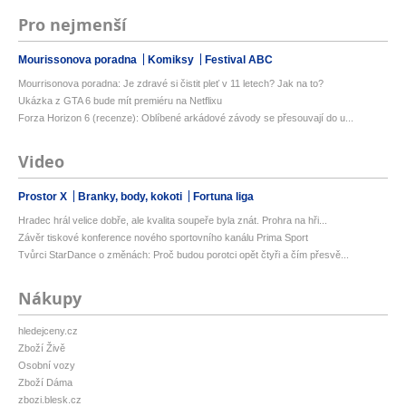
Pro nejmenší
Mourissonova poradna
Komiksy
Festival ABC
Mourrisonova poradna: Je zdravé si čistit pleť v 11 letech? Jak na to?
Ukázka z GTA 6 bude mít premiéru na Netflixu
Forza Horizon 6 (recenze): Oblíbené arkádové závody se přesouvají do u...
Video
Prostor X
Branky, body, kokoti
Fortuna liga
Hradec hrál velice dobře, ale kvalita soupeře byla znát. Prohra na hři...
Závěr tiskové konference nového sportovního kanálu Prima Sport
Tvůrci StarDance o změnách: Proč budou porotci opět čtyři a čím přesvě...
Nákupy
hledejceny.cz
Zboží Živě
Osobní vozy
Zboží Dáma
zbozi.blesk.cz