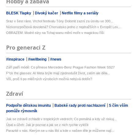
Hobby a zábava
BLESK Tlapky
Divoký kačer
Netflix filmy a seriály
Sraz v šest ráno. Vrchol festivalu Tóny Dolomit zazní za úsvitu ve 300...
Nízkorozpočtová dovolená? Chorvatsko jedno z nejdražších v Evropě! Lev...
OBRAZEM: Modré slzy na Tchaj-wanu mění moře v magickou říši
Pro generaci Z
#inspirace
#wellbeing
#news
Září patří módě: Co přinese Mercedes-Benz Prague Fashion Week SS27
F*ck the glasses: AI Meta brýle mají zjednodušit život, zatím ale děla...
Víš, proč ti po mléčných výrobcích možná nebývá dobře?
Zdraví
Podpořte dětskou imunitu
Babské rady proti nachlazení
S čím vším
pomůže rýmovník
Jak se zdravě zchladit v tropických vedrech: Co pomáhá a kdy už riskuj...
Úpal a úžeh: Jak je poznat a jak se z nich rychle vyléčit
Parazité v nás: Kterým se u nás líbí a kde v našem těle je můžeme nají...