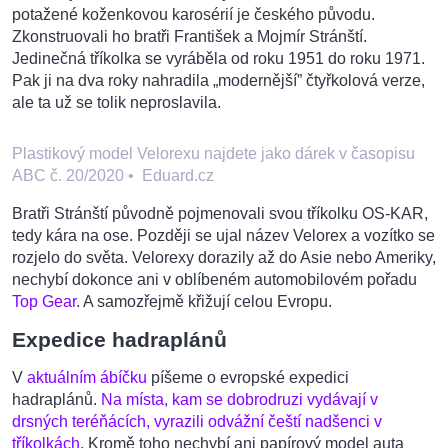
potažené koženkovou karosérií je českého původu.
Zkonstruovali ho bratři František a Mojmír Stránští.
Jedinečná tříkolka se vyráběla od roku 1951 do roku 1971.
Pak ji na dva roky nahradila „modernější” čtyřkolová verze,
ale ta už se tolik neproslavila.
Plastikový model Velorexu najdete jako dárek v časopisu
ABC č. 20/2020
•
Eduard.cz
Bratři Stránští původně pojmenovali svou tříkolku OS-KAR,
tedy kára na ose. Později se ujal název Velorex a vozítko se
rozjelo do světa. Velorexy dorazily až do Asie nebo Ameriky,
nechybí dokonce ani v oblíbeném automobilovém pořadu
Top Gear
. A samozřejmě křižují celou Evropu.
Expedice hadraplánů
V
aktuálním ábíčku
píšeme o evropské expedici
hadraplánů.
Na místa, kam se dobrodruzi vydávají v
drsných teréňácích, vyrazili odvážní čeští nadšenci v
tříkolkách
. Kromě toho nechybí ani papírový model auta