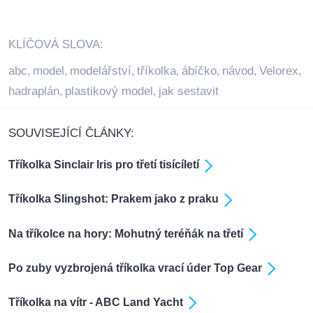
KLÍČOVÁ SLOVA:
abc
model
modelářství
tříkolka
ábíčko
návod
Velorex
,
,
,
,
,
,
,
hadraplán
plastikový model
jak sestavit
,
,
SOUVISEJÍCÍ ČLÁNKY:
Tříkolka Sinclair Iris pro třetí tisícíletí
Tříkolka Slingshot: Prakem jako z praku
Na tříkolce na hory: Mohutný teréňák na třetí
Po zuby vyzbrojená tříkolka vrací úder Top Gear
Tříkolka na vítr - ABC Land Yacht