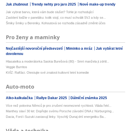
Jak zhubnout
Trendy nehty pro jaro 2025
Nové make-up trendy
Jak vybrat barvu, která vám bude slušet? Tohle je rozhodující
Zasklení lodžie v paneláku: kolik stojí, co musí schválit SVJ a kdy se...
Šmiky šmiky u Bereniky. Kohoutová se rozhodla zásadně změnit účes
Pro ženy a maminky
Nejčastější novoroční předsevzetí
Miminko a mráz
Jak vybírat letní
dovolenou
Hlasatelka a moderátorka Saskia Burešová (80) - Smrt manžela ji zdrtil...
Veggie Burritos
KVÍZ: Rafťáci. Otestujte své znalosti kultovní letní komedie
Auto-moto
Alko-kalkulačka
Rallye Dakar 2025
Dálniční známka 2025
Více než polovina Němců je pro zrušení neomezené rychlosti. Vláda řekl...
Manthey slaví 30 let: Dopřejte svému Porsche závodní DNA z Nürburgring...
Dacia, Ford i Suzuki zastavují linky. Vyschlý Dunaj drtí energetiku Ba...
Věda a technika