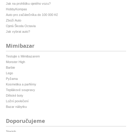
Jak na prohlídku ojetého vozu?
HobbyKompas
Auto pro začátečníka do 100 000 Kč
Zboží Auto
Ojetá Škoda Octavia
Jak vybrat auto?
Mimibazar
Testujte s Mimibazarem
Monster High
Barbie
Lego
Pyžama
Kosmetika a parfémy
Teplákové soupravy
Dětské boty
Ložní povlečení
Bazar nábytku
Doporučujeme
Starjob