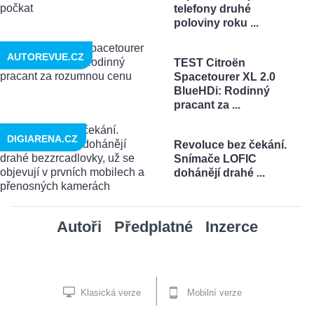
telefony druhé
poloviny roku ...
AUTOREVUE.CZ
TEST Citroën
Spacetourer XL 2.0
BlueHDi: Rodinný
pracant za ...
DIGIARENA.CZ
Revoluce bez čekání.
Snímače LOFIC
dohánějí drahé ...
Autoři
Předplatné
Inzerce
Klasická verze
Mobilní verze