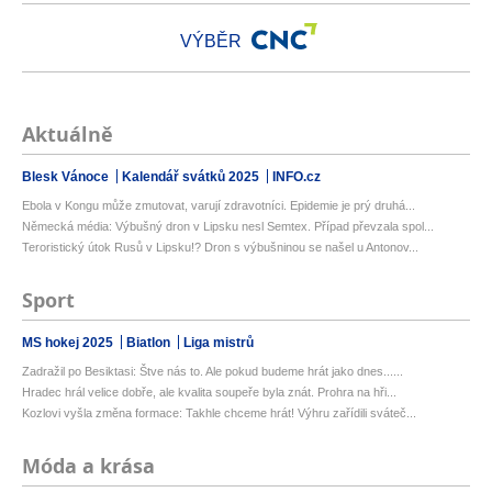
VÝBĚR
Aktuálně
Blesk Vánoce
Kalendář svátků 2025
INFO.cz
Ebola v Kongu může zmutovat, varují zdravotníci. Epidemie je prý druhá...
Německá média: Výbušný dron v Lipsku nesl Semtex. Případ převzala spol...
Teroristický útok Rusů v Lipsku!? Dron s výbušninou se našel u Antonov...
Sport
MS hokej 2025
Biatlon
Liga mistrů
Zadražil po Besiktasi: Štve nás to. Ale pokud budeme hrát jako dnes......
Hradec hrál velice dobře, ale kvalita soupeře byla znát. Prohra na hři...
Kozlovi vyšla změna formace: Takhle chceme hrát! Výhru zařídili sváteč...
Móda a krása