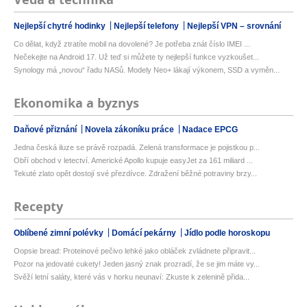
Nejlepší chytré hodinky
Nejlepší telefony
Nejlepší VPN – srovnání
Co dělat, když ztratíte mobil na dovolené? Je potřeba znát číslo IMEI ...
Nečekejte na Android 17. Už teď si můžete ty nejlepší funkce vyzkoušet...
Synology má „novou“ řadu NASů. Modely Neo+ lákají výkonem, SSD a vyměn...
Ekonomika a byznys
Daňové přiznání
Novela zákoníku práce
Nadace EPCG
Jedna česká iluze se právě rozpadá. Zelená transformace je pojistkou p...
Obří obchod v letectví. Americké Apollo kupuje easyJet za 161 miliard ...
Tekuté zlato opět dostojí své přezdívce. Zdražení běžné potraviny brzy...
Recepty
Oblíbené zimní polévky
Domácí pekárny
Jídlo podle horoskopu
Oopsie bread: Proteinové pečivo lehké jako obláček zvládnete připravit...
Pozor na jedovaté cukety! Jeden jasný znak prozradí, že se jim máte vy...
Svěží letní saláty, které vás v horku neunaví: Zkuste k zelenině přida...