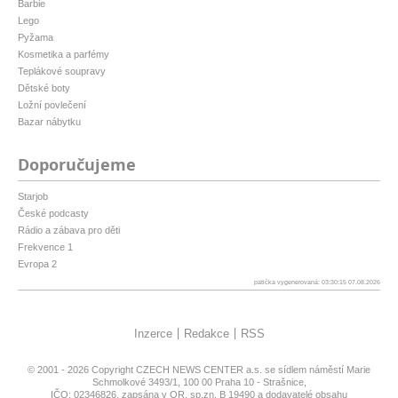
Barbie
Lego
Pyžama
Kosmetika a parfémy
Teplákové soupravy
Dětské boty
Ložní povlečení
Bazar nábytku
Doporučujeme
Starjob
České podcasty
Rádio a zábava pro děti
Frekvence 1
Evropa 2
patička vygenerovaná: 03:30:15 07.08.2026
Inzerce
Redakce
RSS
© 2001 - 2026 Copyright
CZECH NEWS CENTER a.s.
se sídlem náměstí Marie
Schmolkové 3493/1, 100 00 Praha 10 - Strašnice,
IČO: 02346826, zapsána v OR, sp.zn. B 19490 a dodavatelé obsahu