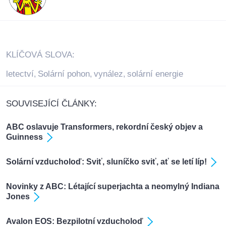
KLÍČOVÁ SLOVA:
letectví
Solární pohon
vynález
solární energie
,
,
,
SOUVISEJÍCÍ ČLÁNKY:
ABC oslavuje Transformers, rekordní český objev a
Guinness
Solární vzducholoď: Sviť, sluníčko sviť, ať se letí líp!
Novinky z ABC: Létající superjachta a neomylný Indiana
Jones
Avalon EOS: Bezpilotní vzducholoď