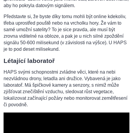
aby ho pokryla datovým signálem.
Představte si, že byste díky tomu mohli být online kdekoliv,
třeba uprostřed pouště nebo na vrcholku hory. Že vám to
samé umožní satelity? To je sice pravda, ale musí být
zrovna viditelné na obloze, a pak je u nich silné zpoždění
signálu 50-600 milisekund (v závislosti na výšce). U HAPS
je to pod deset milisekund.
Létající laboratoř
HAPS svými schopnostmi zvládne věci, které na nebi
nezvládnou drony, letadla ani družice. Vybavená je jako
laboratoř. Má špičkové kamery a senzory, s nimiž může
zjišťovat znečištění vzduchu, sledovat růst vegetace,
lokalizovat začínající požáry nebo monitorovat zemětřesení
či povodně.