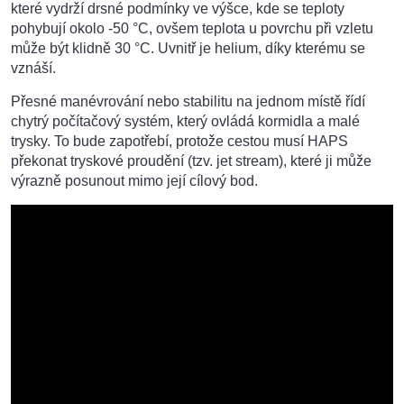
které vydrží drsné podmínky ve výšce, kde se teploty
pohybují okolo -50 °C, ovšem teplota u povrchu při vzletu
může být klidně 30 °C. Uvnitř je helium, díky kterému se
vznáší.
Přesné manévrování nebo stabilitu na jednom místě řídí
chytrý počítačový systém, který ovládá kormidla a malé
trysky. To bude zapotřebí, protože cestou musí HAPS
překonat tryskové proudění (tzv. jet stream), které ji může
výrazně posunout mimo její cílový bod.