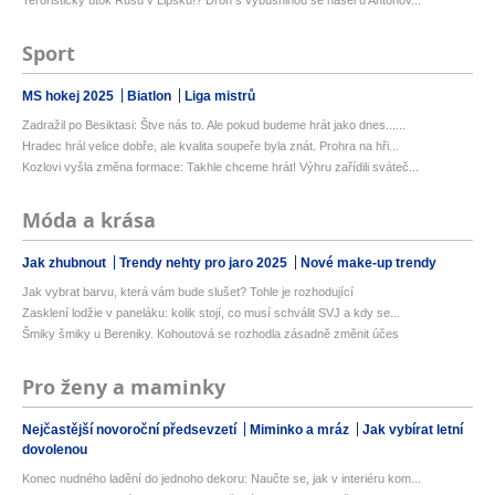
Sport
MS hokej 2025
Biatlon
Liga mistrů
Zadražil po Besiktasi: Štve nás to. Ale pokud budeme hrát jako dnes......
Hradec hrál velice dobře, ale kvalita soupeře byla znát. Prohra na hři...
Kozlovi vyšla změna formace: Takhle chceme hrát! Výhru zařídili sváteč...
Móda a krása
Jak zhubnout
Trendy nehty pro jaro 2025
Nové make-up trendy
Jak vybrat barvu, která vám bude slušet? Tohle je rozhodující
Zasklení lodžie v paneláku: kolik stojí, co musí schválit SVJ a kdy se...
Šmiky šmiky u Bereniky. Kohoutová se rozhodla zásadně změnit účes
Pro ženy a maminky
Nejčastější novoroční předsevzetí
Miminko a mráz
Jak vybírat letní
dovolenou
Konec nudného ladění do jednoho dekoru: Naučte se, jak v interiéru kom...