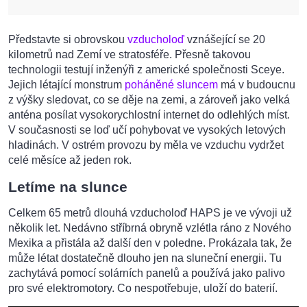
Představte si obrovskou
vzducholoď
vznášející se 20
kilometrů nad Zemí ve stratosféře. Přesně takovou
technologii testují inženýři z americké společnosti Sceye.
Jejich létající monstrum
poháněné sluncem
má v budoucnu
z výšky sledovat, co se děje na zemi, a zároveň jako velká
anténa posílat vysokorychlostní internet do odlehlých míst.
V současnosti se loď učí pohybovat ve vysokých letových
hladinách. V ostrém provozu by měla ve vzduchu vydržet
celé měsíce až jeden rok.
Letíme na slunce
Celkem 65 metrů dlouhá vzducholoď HAPS je ve vývoji už
několik let. Nedávno stříbrná obryně vzlétla ráno z Nového
Mexika a přistála až další den v poledne. Prokázala tak, že
může létat dostatečně dlouho jen na sluneční energii. Tu
zachytává pomocí solárních panelů a používá jako palivo
pro své elektromotory. Co nespotřebuje, uloží do baterií.