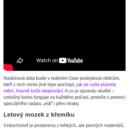
Nasbíraná data bude v reálném čase poskytovat vědcům,
kteří z nich mimo jiné lépe pochopí,
jak se naše planeta
mění, hlavně kvůli oteplování
. A co je opravdu skvělé –
vzdušný kolos funguje za každého počasí, protože s pomocí
speciálního radaru „vidí“ i přes mraky.
Letový mozek z křemíku
Vzducholoď je postavena z lehkých, ale pevných materiálů,