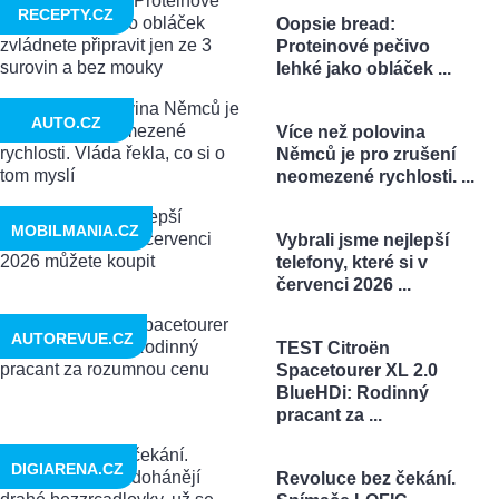
RECEPTY.CZ
Oopsie bread:
Proteinové pečivo
lehké jako obláček ...
AUTO.CZ
Více než polovina
Němců je pro zrušení
neomezené rychlosti. ...
MOBILMANIA.CZ
Vybrali jsme nejlepší
telefony, které si v
červenci 2026 ...
AUTOREVUE.CZ
TEST Citroën
Spacetourer XL 2.0
BlueHDi: Rodinný
pracant za ...
DIGIARENA.CZ
Revoluce bez čekání.