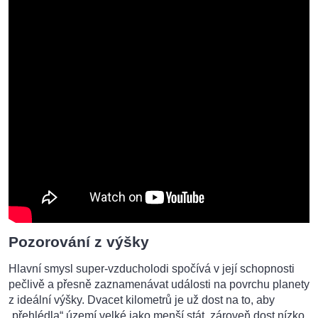
Pozorování z výšky
Hlavní smysl super-vzducholodi spočívá v její schopnosti
pečlivě a přesně zaznamenávat události na povrchu planety
z ideální výšky. Dvacet kilometrů je už dost na to, aby
„přehlédla“ území velké jako menší stát, zároveň dost nízko,