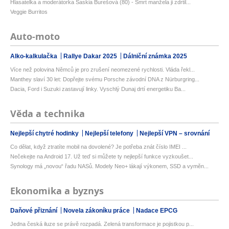
Hlasatelka a moderátorka Saskia Burešová (80) - Smrt manžela ji zdrtil...
Veggie Burritos
Auto-moto
Alko-kalkulačka
Rallye Dakar 2025
Dálniční známka 2025
Více než polovina Němců je pro zrušení neomezené rychlosti. Vláda řekl...
Manthey slaví 30 let: Dopřejte svému Porsche závodní DNA z Nürburgring...
Dacia, Ford i Suzuki zastavují linky. Vyschlý Dunaj drtí energetiku Ba...
Věda a technika
Nejlepší chytré hodinky
Nejlepší telefony
Nejlepší VPN – srovnání
Co dělat, když ztratíte mobil na dovolené? Je potřeba znát číslo IMEI ...
Nečekejte na Android 17. Už teď si můžete ty nejlepší funkce vyzkoušet...
Synology má „novou“ řadu NASů. Modely Neo+ lákají výkonem, SSD a vyměn...
Ekonomika a byznys
Daňové přiznání
Novela zákoníku práce
Nadace EPCG
Jedna česká iluze se právě rozpadá. Zelená transformace je pojistkou p...