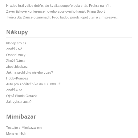
Hradec hrál velice dobře, ale kvalita soupeře byla znát. Prohra na hři...
Závěr tiskové konference nového sportovního kanálu Prima Sport
Tvůrci StarDance o změnách: Proč budou porotci opět čtyři a čím přesvě...
Nákupy
hledejceny.cz
Zboží Živě
Osobní vozy
Zboží Dáma
zbozi.blesk.cz
Jak na prohlídku ojetého vozu?
HobbyKompas
Auto pro začátečníka do 100 000 Kč
Zboží Auto
Ojetá Škoda Octavia
Jak vybrat auto?
Mimibazar
Testujte s Mimibazarem
Monster High