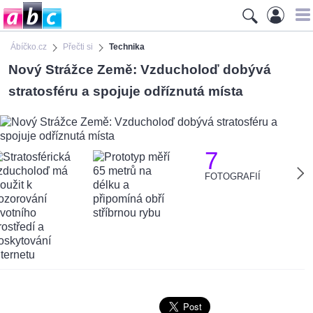
Ábíčko.cz
Přečti si
Technika
Nový Strážce Země: Vzducholoď dobývá
stratosféru a spojuje odříznutá místa
7
FOTOGRAFIÍ