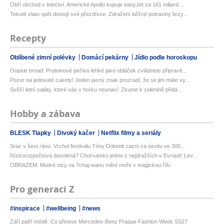
Obří obchod v letectví. Americké Apollo kupuje easyJet za 161 miliard ...
Tekuté zlato opět dostojí své přezdívce. Zdražení běžné potraviny brzy...
Recepty
Oblíbené zimní polévky
Domácí pekárny
Jídlo podle horoskopu
Oopsie bread: Proteinové pečivo lehké jako obláček zvládnete připravit...
Pozor na jedovaté cukety! Jeden jasný znak prozradí, že se jim máte vy...
Svěží letní saláty, které vás v horku neunaví: Zkuste k zelenině přida...
Hobby a zábava
BLESK Tlapky
Divoký kačer
Netflix filmy a seriály
Sraz v šest ráno. Vrchol festivalu Tóny Dolomit zazní za úsvitu ve 300...
Nízkorozpočtová dovolená? Chorvatsko jedno z nejdražších v Evropě! Lev...
OBRAZEM: Modré slzy na Tchaj-wanu mění moře v magickou říši
Pro generaci Z
#inspirace
#wellbeing
#news
Září patří módě: Co přinese Mercedes-Benz Prague Fashion Week SS27