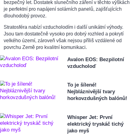
bezpečný let. Dostatek slunečního záření v těchto výškách
je perfektní pro napájení solárních panelů, zajišťujících
dlouhodobý provoz.
Stratosféra nabízí vzducholodím i další unikátní výhody.
Jsou tam dostatečně vysoko pro dobrý rozhled a pokrytí
velkého území, zároveň však nejsou příliš vzdálené od
povrchu Země pro kvalitní komunikaci.
Avalon EOS: Bezpilotní
vzducholoď
To je šílené!
Nejbláznivější tvary
horkovzdušných balónů!
Whisper Jet: První
elektrický tryskáč tichý
jako myš