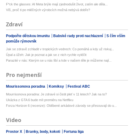
F*ck the glasses: AI Meta brýle mají zjednodušit život, zatím ale děla...
Víš, proč ti po mléčných výrobcích možná nebývá dobře?
Zdraví
Podpořte dětskou imunitu
Babské rady proti nachlazení
S čím vším
pomůže rýmovník
Jak se zdravě zchladit v tropických vedrech: Co pomáhá a kdy už riskuj...
Úpal a úžeh: Jak je poznat a jak se z nich rychle vyléčit
Parazité v nás: Kterým se u nás líbí a kde v našem těle je můžeme nají...
Pro nejmenší
Mourissonova poradna
Komiksy
Festival ABC
Mourrisonova poradna: Je zdravé si čistit pleť v 11 letech? Jak na to?
Ukázka z GTA 6 bude mít premiéru na Netflixu
Forza Horizon 6 (recenze): Oblíbené arkádové závody se přesouvají do u...
Video
Prostor X
Branky, body, kokoti
Fortuna liga