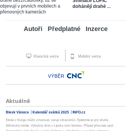
Snímače LOFIC
dohánějí drahé ...
Autoři
Předplatné
Inzerce
Klasická verze
Mobilní verze
VÝBĚR
Aktuálně
Blesk Vánoce
Kalendář svátků 2025
INFO.cz
Ebola v Kongu může zmutovat, varují zdravotníci. Epidemie je prý druhá...
Německá média: Výbušný dron v Lipsku nesl Semtex. Případ převzala spol...
Teroristický útok Rusů v Lipsku!? Dron s výbušninou se našel u Antonov...