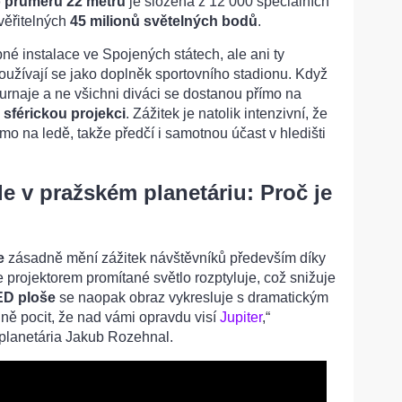
o průměru 22 metrů
je složena z 12 000 speciálních
uvěřitelných
45 milionů světelných bodů
.
bné instalace ve Spojených státech, ale ani ty
Používají se jako doplněk sportovního stadionu. Když
turnaje a ne všichni diváci se dostanou přímo na
o
sférickou projekci
. Zážitek je natolik intenzivní, že
římo na ledě, takže předčí i samotnou účast v hledišti
e v pražském planetáriu: Proč je
e
zásadně mění zážitek návštěvníků především díky
se projektorem promítané světlo rozptyluje, což snižuje
ED ploše
se naopak obraz vykresluje s dramatickým
dně pocit, že nad vámi opravdu visí
Jupiter
,“
 planetária Jakub Rozehnal.