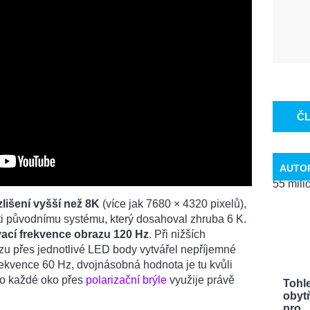
Č
AUTO
zlišení vyšší než 8K
(více jak 7680 × 4320 pixelů),
oti původnímu systému, který dosahoval zhruba 6 K.
ací frekvence obrazu 120 Hz
. Při nižších
u přes jednotlivé LED body vytvářel nepříjemné
frekvence 60 Hz, dvojnásobná hodnota je tu kvůli
ro každé oko přes
polarizační brýle
využije právě
Tohle
obytň
pro ..