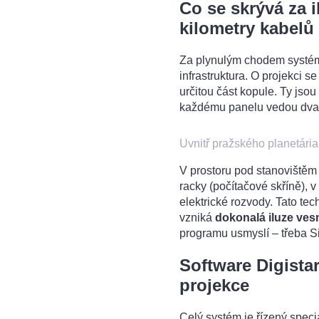
Co se skrývá za i
kilometry kabelů
Za plynulým chodem systému
infrastruktura. O projekci se
určitou část kopule. Ty jso
každému panelu vedou dva d
Uvnitř pražského planetária
V prostoru pod stanovištěm 
racky (počítačové skříně), v
elektrické rozvody. Tato te
vzniká
dokonalá iluze ves
programu usmyslí – třeba Si
Software Digistar
projekce
Celý systém je řízený spec