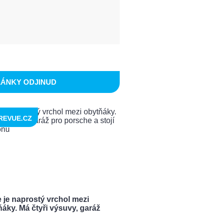
LÁNKY ODJINUD
REVUE.CZ
 je naprostý vrchol mezi
áky. Má čtyři výsuvy, garáž
.