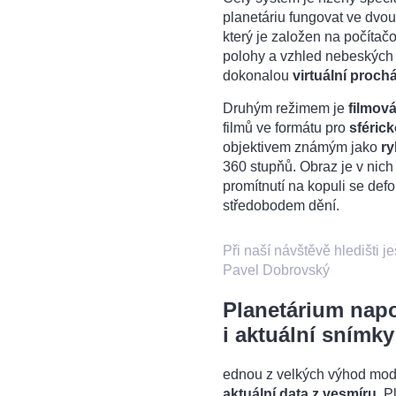
planetáriu fungovat ve dvo
který je založen na počíta
polohy a vzhled nebeských
dokonalou
virtuální proch
Druhým režimem je
filmov
filmů ve formátu pro
sférick
objektivem známým jako
ry
360 stupňů. Obraz je v ni
promítnutí na kopuli se defo
středobodem dění.
Při naší návštěvě hledišti 
Pavel Dobrovský
Planetárium napo
i aktuální snímk
ednou z velkých výhod mode
aktuální data z vesmíru
. P