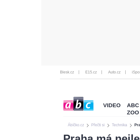
Blesk.cz
E15.cz
Auto.cz
iSpo
VIDEO
ABC
ZOO
Ábíčko.cz
Přečti si
Technika
Pra
Praha má nejle