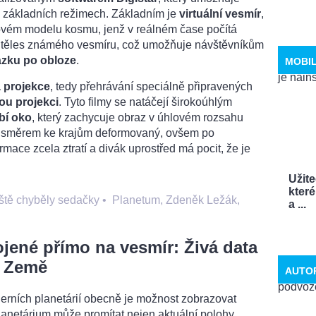
u základních režimech. Základním je
virtuální vesmír
,
čovém modelu kosmu, jenž v reálném čase počítá
 těles známého vesmíru, což umožňuje návštěvníkům
ázku po obloze
.
MOBI
á projekce
, tedy přehrávání speciálně připravených
ou projekci
. Tyto filmy se natáčejí širokoúhlým
bí oko
, který zachycuje obraz v úhlovém rozsahu
ch směrem ke krajům deformovaný, ovšem po
rmace zcela ztratí a divák uprostřed má pocit, že je
Užit
které
ještě chyběly sedačky
•
Planetum, Zdeněk Ležák,
a ...
jené přímo na vesmír: Živá data
y Země
AUTO
rních planetárií obecně je možnost zobrazovat
lanetárium může promítat nejen aktuální polohy