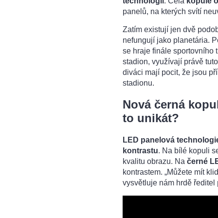
technologii
. Celá
kopule 
panelů, na kterých svítí ne
Zatím existují jen dvě podo
nefungují jako planetária. 
se hraje finále sportovního 
stadion, využívají právě tut
diváci mají pocit, že jsou p
stadionu.
Nová černá kopul
to unikát?
LED panelová technologi
kontrastu
. Na bílé kopuli 
kvalitu obrazu. Na
černé L
kontrastem. „Můžete mít kli
vysvětluje nám hrdě ředitel