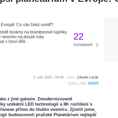
22
FOTOGRAFIÍ
5. září 2025 • 08:48
Autor:
Zdeněk Ležák
Vyšlo v ABC
8/2025
jako z jiné galaxie. Zmodernizované
ky unikátní LED technologii a 8K rozlišení s
enese přímo do hlubin vesmíru. Zjistili jsme,
logii budoucnosti pražské Planetárium nejlepší