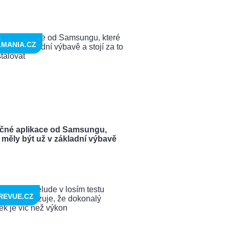
LMANIA.CZ
ečné aplikace od Samsungu,
 měly být už v základní výbavě
REVUE.CZ