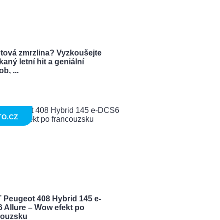
tová zmrzlina? Vyzkoušejte
aný letní hit a geniální
b, ...
TO.CZ
 Peugeot 408 Hybrid 145 e-
 Allure – Wow efekt po
couzsku