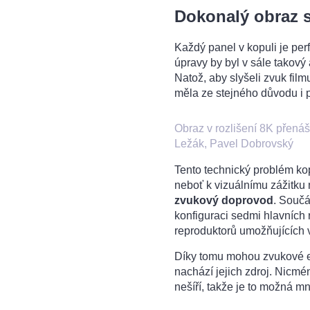
Dokonalý obraz s
Každý panel v kopuli je perf
úpravy by byl v sále takový
Natož, aby slyšeli zvuk fil
měla ze stejného důvodu i p
Obraz v rozlišení 8K přenáš
Ležák, Pavel Dobrovský
Tento technický problém kopu
neboť k vizuálnímu zážitku 
zvukový doprovod
. Součá
konfiguraci sedmi hlavních 
reproduktorů umožňujících 
Díky tomu mohou zvukové ef
nachází jejich zdroj. Nicmé
nešíří, takže je to možná m