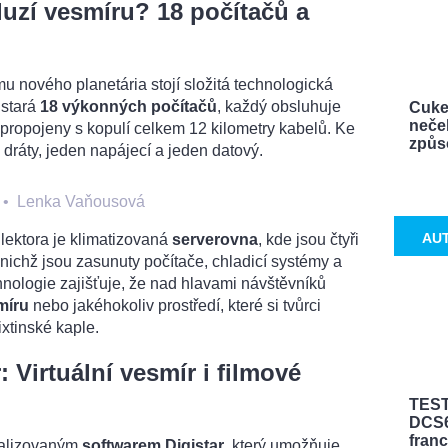
luzí vesmíru? 18 počítačů a
 nového planetária stojí složitá technologická
 stará
18 výkonných počítačů
, každý obsluhuje
Cuke
neček
u propojeny s kopulí celkem 12 kilometry kabelů. Ke
způso
ráty, jeden napájecí a jeden datový.
•
Lenka Vaňousová
AU
lektora je klimatizovaná
serverovna
, kde jsou čtyři
 nichž jsou zasunuty počítače, chladicí systémy a
chnologie zajišťuje, že nad hlavami návštěvníků
míru
nebo jakéhokoliv prostředí, které si tvůrci
xtinské kaple.
: Virtuální vesmír i filmové
TEST
DCS6
fran
ializovaným
softwarem Digistar
, který umožňuje