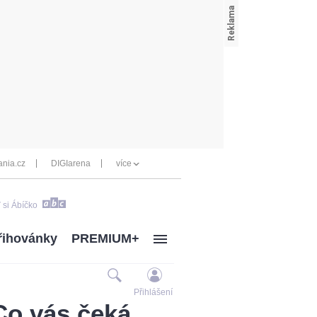
nia.cz
DIGIarena
více
 si Ábíčko
řihovánky
PREMIUM+
Přihlášení
Co vás čeká