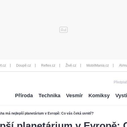
rt.cz
Doupě.cz
Reflex.cz
Živě.cz
MobilMania.cz
AVma
Předplať
Příroda
Technika
Vesmír
Komiksy
Vyst
ha má nejlepší planetárium v Evropě: Co vás čeká uvnitř?
pší planetárium v Evropě: 