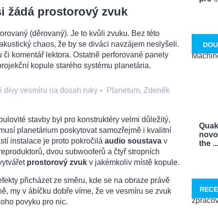
i žádá prostorový zvuk
orovaný (děrovaný). Je to kvůli zvuku. Bez této
 akustický chaos, že by se diváci navzájem neslyšeli.
DOU
mu či komentář lektora. Ostatně perforované panely
rojekční kopule starého systému planetária.
í divy vesmíru na dosah ruky
•
Planetum, Zdeněk
lovité stavby byl pro konstruktéry velmi důležitý,
Quak
musí planetárium poskytovat samozřejmě i kvalitní
novo
stí instalace je proto pokročilá
audio soustava
v
the ..
reproduktorů, dvou subwooferů a čtyř stropních
vytvářet
prostorový zvuk
v jakémkoliv místě kopule.
ekty přicházet ze směru, kde se na obraze právě
RECE
ně, my v ábíčku dobře víme, že ve vesmíru se zvuk
noho povyku pro nic.