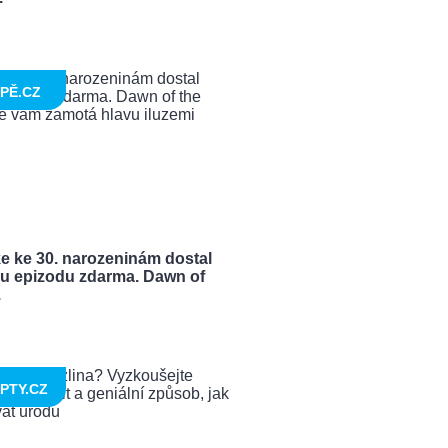
PĚ.CZ
e ke 30. narozeninám dostal
u epizodu zdarma. Dawn of
.
PTY.CZ