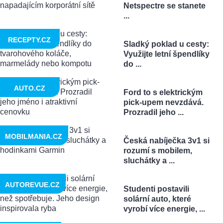
Netspectre se stanete
...
RECEPTY.CZ
Sladký poklad u cesty:
Využijte letní špendlíky
do ...
AUTO.CZ
Ford to s elektrickým
pick-upem nevzdává.
Prozradil jeho ...
MOBILMANIA.CZ
Česká nabíječka 3v1 si
rozumí s mobilem,
sluchátky a ...
AUTOREVUE.CZ
Studenti postavili
solární auto, které
vyrobí více energie, ...