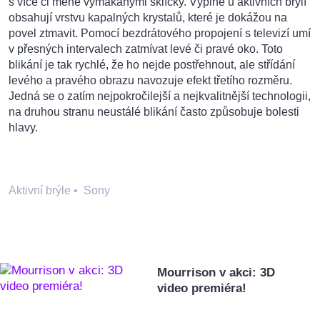
s více či méně vymakanými sklíčky. Výplně u aktivních brýlí
obsahují vrstvu kapalných krystalů, které je dokážou na
povel ztmavit. Pomocí bezdrátového propojení s televizí umí
v přesných intervalech zatmívat levé či pravé oko. Toto
blikání je tak rychlé, že ho nejde postřehnout, ale střídání
levého a pravého obrazu navozuje efekt třetího rozměru.
Jedná se o zatím nejpokročilejší a nejkvalitnější technologii,
na druhou stranu neustálé blikání často způsobuje bolesti
hlavy.
Aktivní brýle
•
Sony
Mourrison v akci: 3D
video premiéra!