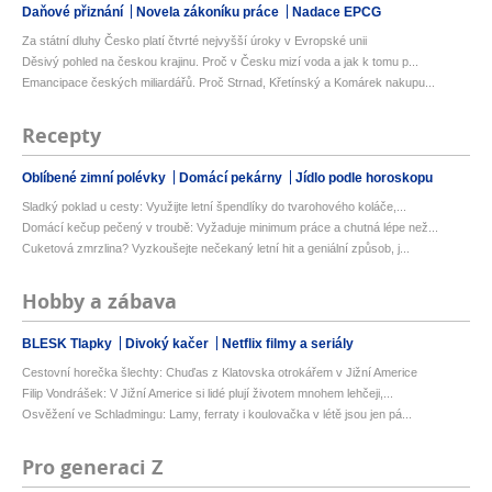
Daňové přiznání
Novela zákoníku práce
Nadace EPCG
Za státní dluhy Česko platí čtvrté nejvyšší úroky v Evropské unii
Děsivý pohled na českou krajinu. Proč v Česku mizí voda a jak k tomu p...
Emancipace českých miliardářů. Proč Strnad, Křetínský a Komárek nakupu...
Recepty
Oblíbené zimní polévky
Domácí pekárny
Jídlo podle horoskopu
Sladký poklad u cesty: Využijte letní špendlíky do tvarohového koláče,...
Domácí kečup pečený v troubě: Vyžaduje minimum práce a chutná lépe než...
Cuketová zmrzlina? Vyzkoušejte nečekaný letní hit a geniální způsob, j...
Hobby a zábava
BLESK Tlapky
Divoký kačer
Netflix filmy a seriály
Cestovní horečka šlechty: Chuďas z Klatovska otrokářem v Jižní Americe
Filip Vondrášek: V Jižní Americe si lidé plují životem mnohem lehčeji,...
Osvěžení ve Schladmingu: Lamy, ferraty i koulovačka v létě jsou jen pá...
Pro generaci Z