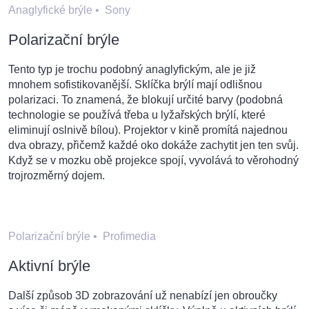
Anaglyfické brýle
•
Sony
Polarizační brýle
Tento typ je trochu podobný anaglyfickým, ale je již
mnohem sofistikovanější. Sklíčka brýlí mají odlišnou
polarizaci. To znamená, že blokují určité barvy (podobná
technologie se používá třeba u lyžařských brýlí, které
eliminují oslnivě bílou). Projektor v kině promítá najednou
dva obrazy, přičemž každé oko dokáže zachytit jen ten svůj.
Když se v mozku obě projekce spojí, vyvolává to věrohodný
trojrozměrný dojem.
Polarizační brýle
•
Profimedia
Aktivní brýle
Další způsob 3D zobrazování už nenabízí jen obroučky