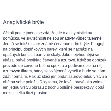
Anaglyfické brýle
Ačkoli podle jména se zdá, že jde o alchymistickou
pomůcku, ve skutečnosti nejsou anaglyfy vůbec tajemné.
Jedná se totiž o staré známé červenomodré brýle. Fungují
na principu doplňkových barev, které se nachází na
opačných koncích barevné škály. Jako nejvhodnější se
ukázal právě protiklad červené a azurové. Když se obrázek
převede do červeno-bílého spektra a podíváme se na něj
azurovým filtrem, barvy se vzájemně vyruší a bude se nám
zdát normální. Pak už stačí jen přidat azurovo-bílou vrstvu a
obě na sebe položit. Díky tomu, že levé i pravé oko vnímají
jen jednu vrstvu obrazu z trochu odlišné perspektivy, dodá
mozek celku iluzi prostoru.