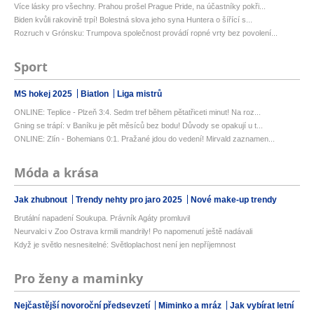
Více lásky pro všechny. Prahou prošel Prague Pride, na účastníky pokři...
Biden kvůli rakovině trpí! Bolestná slova jeho syna Huntera o šířící s...
Rozruch v Grónsku: Trumpova společnost provádí ropné vrty bez povolení...
Sport
MS hokej 2025
Biatlon
Liga mistrů
ONLINE: Teplice - Plzeň 3:4. Sedm tref během pětatřiceti minut! Na roz...
Gning se trápí: v Baníku je pět měsíců bez bodu! Důvody se opakují u t...
ONLINE: Zlín - Bohemians 0:1. Pražané jdou do vedení! Mirvald zaznamen...
Móda a krása
Jak zhubnout
Trendy nehty pro jaro 2025
Nové make-up trendy
Brutální napadení Soukupa. Právník Agáty promluvil
Neurvalci v Zoo Ostrava krmili mandrily! Po napomenutí ještě nadávali
Když je světlo nesnesitelné: Světloplachost není jen nepříjemnost
Pro ženy a maminky
Nejčastější novoroční předsevzetí
Miminko a mráz
Jak vybírat letní