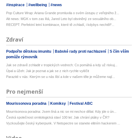
#inspirace
#wellbeing
#news
Pop Culture Wrap: Ariana Grande promluvila o svém ústupu z veřejného ž...
Alt news: MGK v tom zas lítá, Jared Leto byl obviněný ze sexuálního ob...
RECEPT: Perfektní letní kombinace, které tě zchladí, i kdybys nechtěl*...
Zdraví
Podpořte dětskou imunitu
Babské rady proti nachlazení
S čím vším
pomůže rýmovník
Jak se zdravě zchladit v tropických vedrech: Co pomáhá a kdy už riskuj...
Úpal a úžeh: Jak je poznat a jak se z nich rychle vyléčit
Parazité v nás: Kterým se u nás líbí a kde v našem těle je můžeme nají...
Pro nejmenší
Mourissonova poradna
Komiksy
Festival ABC
Mourrisonova poradna: Jsem líná a nic se mi nechce dělat: Kdy jde o ún...
Česká společnost ornitologická slaví 100 let: Jak chrání ptáky v ČR?
Vyzkoušejte český kyberpunk. V Netspectre se stanete elitním hackerem ...