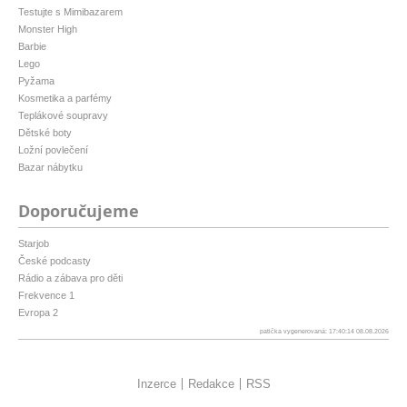
Testujte s Mimibazarem
Monster High
Barbie
Lego
Pyžama
Kosmetika a parfémy
Teplákové soupravy
Dětské boty
Ložní povlečení
Bazar nábytku
Doporučujeme
Starjob
České podcasty
Rádio a zábava pro děti
Frekvence 1
Evropa 2
patička vygenerovaná: 17:40:14 08.08.2026
Inzerce
Redakce
RSS