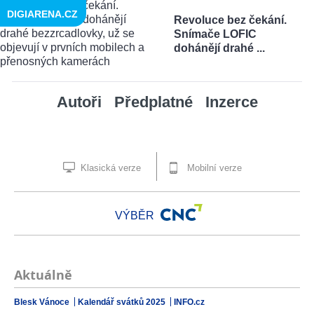
DIGIARENA.CZ
Revoluce bez čekání.
Snímače LOFIC
dohánějí drahé ...
Autoři
Předplatné
Inzerce
Klasická verze
Mobilní verze
VÝBĚR
Aktuálně
Blesk Vánoce
Kalendář svátků 2025
INFO.cz