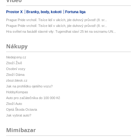
Video
Prostor X
Branky, body, kokoti
Fortuna liga
Prague Pride vrcholí: Tisíce lidí v ulicích, jde duhový průvod! (8. sr...
Prague Pride vrcholí: Tisíce lidí v ulicích, jde duhový průvod! (8. sr...
Hra světel na fasádě slavné vily: Tugendhat slaví 25 let na seznamu UN...
Nákupy
hledejceny.cz
Zboží Živě
Osobní vozy
Zboží Dáma
zbozi.blesk.cz
Jak na prohlídku ojetého vozu?
HobbyKompas
Auto pro začátečníka do 100 000 Kč
Zboží Auto
Ojetá Škoda Octavia
Jak vybrat auto?
Mimibazar