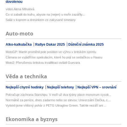
dovolenou
video Alena Mihulová
Co si zabalit do kufru, abyste na (nejen) u moře zazářily...
Salát s koprem a dresinkem ze zakysané smetany
Auto-moto
Alko-kalkulačka
Rallye Dakar 2025
Dálniční známka 2025
MotoGP: Martin proměnil pole position ve výhru v britském sprintu
Câmara se vyjádřil ke spekulacím, které ho pojí se sedačkou u Haasu
Moto2: Přerušenou britskou kvalifikaci ovládl Guevara
Věda a technika
Nejlepší chytré hodinky
Nejlepší telefony
Nejlepší VPN – srovnání
Pokračuje záchrana Starshipu. V moři už dva týdny plave monstrum vysok...
Normálně za peníze, dnes zadarmo nebo se slevou: Univerzální čtečka, c...
Vytiskli jsme vítězný pohár z PETG Ultraglow Green. Takhle nezáří ani ...
Ekonomika a byznys