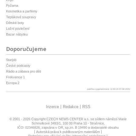
Pyžama
Kosmetika a parfémy
Teplákové soupravy
Dětské boty
Ložní povlečení
Bazar nábytku
Doporučujeme
Starjob
České podcasty
Rádio a zábava pro děti
Frekvence 1
Evropa 2
patička vygenerovaná: 11:30:15 07.08.2026
Inzerce
Redakce
RSS
© 2001 - 2026 Copyright
CZECH NEWS CENTER a.s.
se sídlem náměstí Marie
Schmolkové 3493/1, 100 00 Praha 10 - Strašnice,
IČO: 02346826, zapsána v OR, sp.zn. B 19490 a dodavatelé obsahu
Autorská práva k publikovaným materiálům