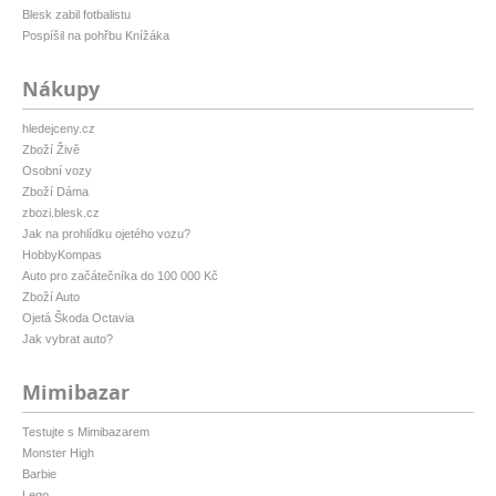
Blesk zabil fotbalistu
Pospíšil na pohřbu Knížáka
Nákupy
hledejceny.cz
Zboží Živě
Osobní vozy
Zboží Dáma
zbozi.blesk.cz
Jak na prohlídku ojetého vozu?
HobbyKompas
Auto pro začátečníka do 100 000 Kč
Zboží Auto
Ojetá Škoda Octavia
Jak vybrat auto?
Mimibazar
Testujte s Mimibazarem
Monster High
Barbie
Lego