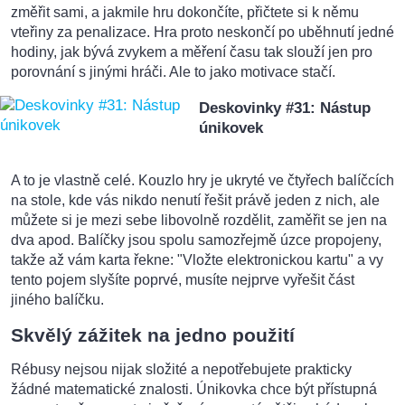
změřit sami, a jakmile hru dokončíte, přičtete si k němu
vteřiny za penalizace. Hra proto neskončí po uběhnutí jedné
hodiny, jak bývá zvykem a měření času tak slouží jen pro
porovnání s jinými hráči. Ale to jako motivace stačí.
Deskovinky #31: Nástup
únikovek
A to je vlastně celé. Kouzlo hry je ukryté ve čtyřech balíčcích
na stole, kde vás nikdo nenutí řešit právě jeden z nich, ale
můžete si je mezi sebe libovolně rozdělit, zaměřit se jen na
dva apod. Balíčky jsou spolu samozřejmě úzce propojeny,
takže až vám karta řekne: "Vložte elektronickou kartu" a vy
tento pojem slyšíte poprvé, musíte nejprve vyřešit část
jiného balíčku.
Skvělý zážitek na jedno použití
Rébusy nejsou nijak složité a nepotřebujete prakticky
žádné matematické znalosti. Únikovka chce být přístupná