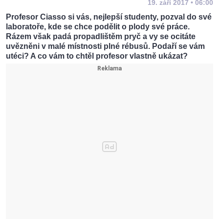
19. září 2017 • 06:00
Profesor Ciasso si vás, nejlepší studenty, pozval do své
laboratoře, kde se chce podělit o plody své práce.
Rázem však padá propadlištěm pryč a vy se ocitáte
uvězněni v malé místnosti plné rébusů. Podaří se vám
utéci? A co vám to chtěl profesor vlastně ukázat?