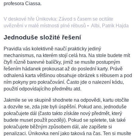
profesora Ciassa.
V deskové hře Únikovka: Závod s časem se ocitáte
uvězněni v malé místnosti plné rébusů
•
Albi, Patrik Hajda
Jednoduše složité řešení
Pravidla vás kolektivně naučí prakticky jediný
mechanismus, na kterém stojí celá hra. Na stole budete mít
čtyři různě barevné balíčky, jimiž se musíte postupným
řešením hádanek prokousat až do poslední karty. Právě
odhalená karta většinou obsahuje obrázek s rébusem a pod
ním pokyny pro pokračování. Často jde o nalezení kódu,
použití odpovídajícího předmětu atd.
Jakmile se ve skupině shodnete na odpovědi, kartu otočíte
a dozvíte se, zda jste byli úspěšní. Pokud ano, jednoduše
pokračujete dál (často takto získáte nový předmět, který
budete muset použít později). Pokud se spletete, tak také
pokračujete běžným způsobem dál, ale zapíšete si
penalizaci. Únikovka není jako taková na čas. Ten si musíte