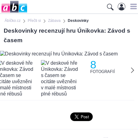
Ábíčko.cz
Přečti si
Zábava
Deskovinky
Deskovinky recenzují hru Únikovka: Závod s
časem
8
FOTOGRAFIÍ