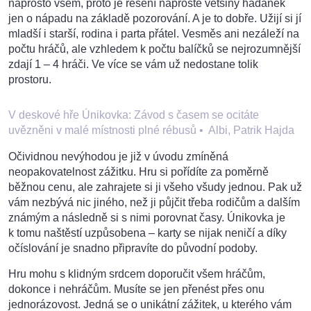
naprosto všem, proto je řešení naprosté většiny hádanek
jen o nápadu na základě pozorování. A je to dobře. Užijí si jí
mladší i starší, rodina i parta přátel. Vesměs ani nezáleží na
počtu hráčů, ale vzhledem k počtu balíčků se nejrozumnější
zdají 1 – 4 hráči. Ve více se vám už nedostane tolik
prostoru.
V deskové hře Únikovka: Závod s časem se ocitáte
uvězněni v malé místnosti plné rébusů
•
Albi, Patrik Hajda
Očividnou nevýhodou je již v úvodu zmíněná
neopakovatelnost zážitku. Hru si pořídíte za poměrně
běžnou cenu, ale zahrajete si ji všeho všudy jednou. Pak už
vám nezbývá nic jiného, než ji půjčit třeba rodičům a dalším
známým a následně si s nimi porovnat časy. Únikovka je
k tomu naštěstí uzpůsobena – karty se nijak neničí a díky
očíslování je snadno připravíte do původní podoby.
Hru mohu s klidným srdcem doporučit všem hráčům,
dokonce i nehráčům. Musíte se jen přenést přes onu
jednorázovost. Jedná se o unikátní zážitek, u kterého vám