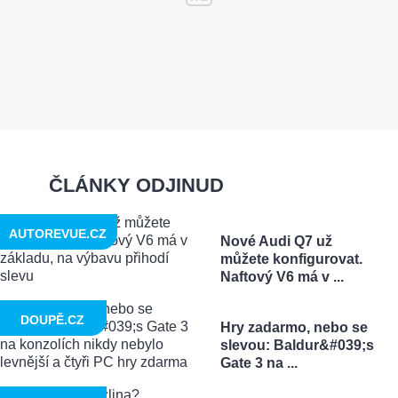
ČLÁNKY ODJINUD
AUTOREVUE.CZ
Nové Audi Q7 už
můžete konfigurovat.
Naftový V6 má v ...
DOUPĚ.CZ
Hry zadarmo, nebo se
slevou: Baldur&#039;s
Gate 3 na ...