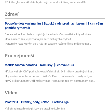
F*ck the glasses: AI Meta brýle mají zjednodušit život, zatím ale děla...
Zdraví
Podpořte dětskou imunitu
Babské rady proti nachlazení
S čím vším
pomůže rýmovník
Jak se zdravě zchladit v tropických vedrech: Co pomáhá a kdy už riskuj...
Úpal a úžeh: Jak je poznat a jak se z nich rychle vyléčit
Parazité v nás: Kterým se u nás líbí a kde v našem těle je můžeme nají...
Pro nejmenší
Mourissonova poradna
Komiksy
Festival ABC
Hřbitov velryb: Obří podmořské pohřebiště skrývá miliony pravěkých kyt...
Hry zadarmo, nebo se slevou: Baldur's Gate 3 na konzolích nikdy nebylo...
Nový král druhohor: Obří mořský plaz Tylosaurus rex byl postrachem oce...
Video
Prostor X
Branky, body, kokoti
Fortuna liga
Vyšehrad uzavře trilogii. Lavi se vrací ke kořenům