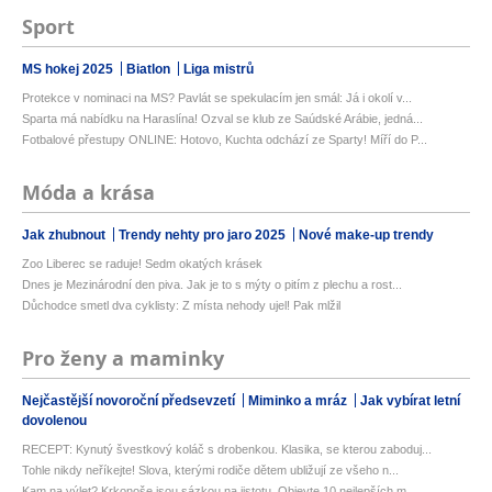
Sport
MS hokej 2025
Biatlon
Liga mistrů
Protekce v nominaci na MS? Pavlát se spekulacím jen smál: Já i okolí v...
Sparta má nabídku na Haraslína! Ozval se klub ze Saúdské Arábie, jedná...
Fotbalové přestupy ONLINE: Hotovo, Kuchta odchází ze Sparty! Míří do P...
Móda a krása
Jak zhubnout
Trendy nehty pro jaro 2025
Nové make-up trendy
Zoo Liberec se raduje! Sedm okatých krásek
Dnes je Mezinárodní den piva. Jak je to s mýty o pitím z plechu a rost...
Důchodce smetl dva cyklisty: Z místa nehody ujel! Pak mlžil
Pro ženy a maminky
Nejčastější novoroční předsevzetí
Miminko a mráz
Jak vybírat letní
dovolenou
RECEPT: Kynutý švestkový koláč s drobenkou. Klasika, se kterou zaboduj...
Tohle nikdy neříkejte! Slova, kterými rodiče dětem ubližují ze všeho n...
Kam na výlet? Krkonoše jsou sázkou na jistotu. Objevte 10 nejlepších m...