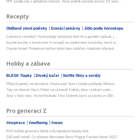
PPF spojila síly s globálním hráčem. Nový podnik povede provoz O2 aren...
Recepty
Oblíbené zimní polévky
Domácí pekárny
Jídlo podle horoskopu
Cuketová zmrzlina? Vyzkoušejte nečekaný letní hit a geniální způsob, j...
Rychlé buchty s broskvemi: 5 receptů na sladké letní moučníky, které m...
Oopsie bread: Proteinové pečivo lehké jako obláček zvládnete připravit...
Hobby a zábava
BLESK Tlapky
Divoký kačer
Netflix filmy a seriály
Přibývá paniky na dovolené: Vnuka paní Soni v hotelu poštípaly štěnice...
Tipy na víkend: Harry Potter na výstavě! Folklor, bitvy i setkání vodn...
Sraz v šest ráno. Vrchol festivalu Tóny Dolomit zazní za úsvitu ve 300...
Pro generaci Z
#inspirace
#wellbeing
#news
Proč každá generace hledá svůj signature beauty look
Září patří módě: Co přinese Mercedes-Benz Prague Fashion Week SS27