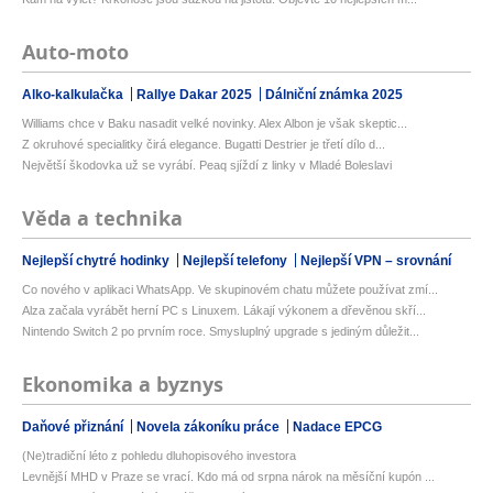
Auto-moto
Alko-kalkulačka
Rallye Dakar 2025
Dálniční známka 2025
Williams chce v Baku nasadit velké novinky. Alex Albon je však skeptic...
Z okruhové specialitky čirá elegance. Bugatti Destrier je třetí dílo d...
Největší škodovka už se vyrábí. Peaq sjíždí z linky v Mladé Boleslavi
Věda a technika
Nejlepší chytré hodinky
Nejlepší telefony
Nejlepší VPN – srovnání
Co nového v aplikaci WhatsApp. Ve skupinovém chatu můžete používat zmí...
Alza začala vyrábět herní PC s Linuxem. Lákají výkonem a dřevěnou skří...
Nintendo Switch 2 po prvním roce. Smysluplný upgrade s jediným důležit...
Ekonomika a byznys
Daňové přiznání
Novela zákoníku práce
Nadace EPCG
(Ne)tradiční léto z pohledu dluhopisového investora
Levnější MHD v Praze se vrací. Kdo má od srpna nárok na měsíční kupón ...