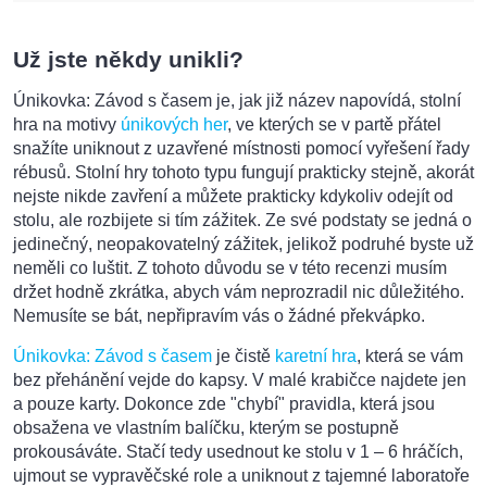
Už jste někdy unikli?
Únikovka: Závod s časem je, jak již název napovídá, stolní
hra na motivy
únikových her
, ve kterých se v partě přátel
snažíte uniknout z uzavřené místnosti pomocí vyřešení řady
rébusů. Stolní hry tohoto typu fungují prakticky stejně, akorát
nejste nikde zavření a můžete prakticky kdykoliv odejít od
stolu, ale rozbijete si tím zážitek. Ze své podstaty se jedná o
jedinečný, neopakovatelný zážitek, jelikož podruhé byste už
neměli co luštit. Z tohoto důvodu se v této recenzi musím
držet hodně zkrátka, abych vám neprozradil nic důležitého.
Nemusíte se bát, nepřipravím vás o žádné překvápko.
Únikovka: Závod s časem
je čistě
karetní hra
, která se vám
bez přehánění vejde do kapsy. V malé krabičce najdete jen
a pouze karty. Dokonce zde "chybí" pravidla, která jsou
obsažena ve vlastním balíčku, kterým se postupně
prokousáváte. Stačí tedy usednout ke stolu v 1 – 6 hráčích,
ujmout se vypravěčské role a uniknout z tajemné laboratoře