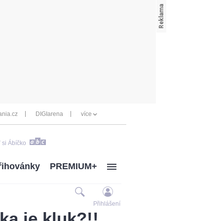
nia.cz
DIGIarena
více
 si Ábíčko
řihovánky
PREMIUM+
Přihlášení
ka je kluk?!!