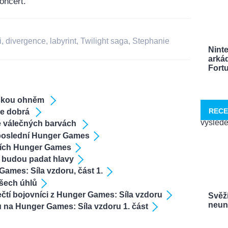
oncert.
i
,
divergence
,
labyrint
,
Twilight saga
,
Stephanie
Nint
arká
Fortu
uškou ohněm
RECE
je dobrá
e válečných barvách
a poslední Hunger Games
dních Hunger Games
 budou padat hlavy
ames: Síla vzdoru, část 1.
všech úhlů
čtí bojovníci z Hunger Games: Síla vzdoru
Svěží
neuna
ru na Hunger Games: Síla vzdoru 1. část