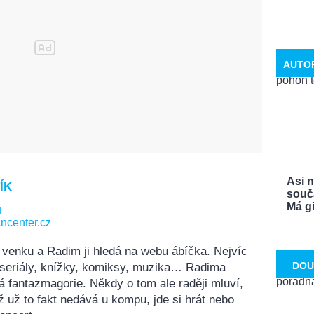
AUTO
Asi 
ÍK
souča
Má gi
u
ncenter.cz
 venku a Radim ji hledá na webu ábíčka. Nejvíc
DOU
, seriály, knížky, komiksy, muzika… Radima
á fantazmagorie. Někdy o tom ale raději mluví,
ž už to fakt nedává u kompu, jde si hrát nebo