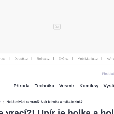
rt.cz
Doupě.cz
Reflex.cz
Živě.cz
MobilMania.cz
AVma
Předplať
Příroda
Technika
Vesmír
Komiksy
Vyst
y
Ne! Stmívání se vrací?! Upír je holka a holka je kluk?!!
 vrací?! Upír je holka a hol