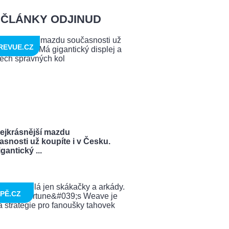
ČLÁNKY ODJINUD
REVUE.CZ
nejkrásnější mazdu
snosti už koupíte i v Česku.
gantický ...
PĚ.CZ