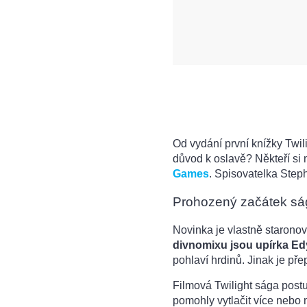
Od vydání první knížky Twili
důvod k oslavě? Někteří si 
Games
. Spisovatelka Step
Prohozený začátek sá
Novinka je vlastně starono
divnomixu jsou upírka Ed
pohlaví hrdinů. Jinak je pře
Filmová Twilight sága pos
pomohly vytlačit více nebo