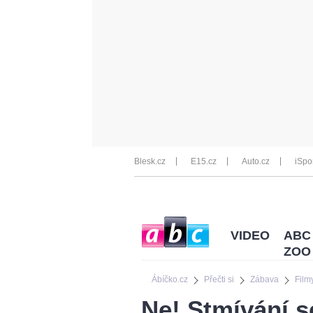
Blesk.cz
E15.cz
Auto.cz
iSpo
VIDEO
ABC
ZOO
Ábíčko.cz
Přečti si
Zábava
Film
Ne! Stmívání se