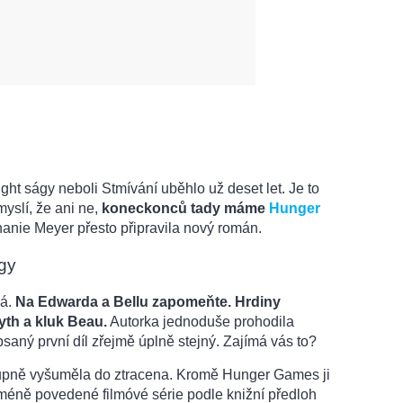
ght ságy neboli Stmívání uběhlo už deset let. Je to
myslí, že ani ne,
koneckonců tady máme
Hunger
hanie Meyer přesto připravila nový román.
gy
vá.
Na Edwarda a Bellu zapomeňte. Hrdiny
yth a kluk Beau.
Autorka jednoduše prohodila
psaný první díl zřejmě úplně stejný. Zajímá vás to?
tupně vyšuměla do ztracena. Kromě Hunger Games ji
 méně povedené filmóvé série podle knižní předloh