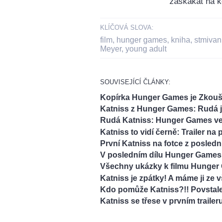
zaskákat na k
KLÍČOVÁ SLOVA:
film
,
hunger games
,
kniha
,
stmivan
Meyer
,
young adult
SOUVISEJÍCÍ ČLÁNKY:
Kopírka Hunger Games je Zko
Katniss z Hunger Games: Rudá 
Rudá Katniss: Hunger Games v
Katniss to vidí černě: Trailer n
První Katniss na fotce z posle
V posledním dílu Hunger Games
Všechny ukázky k filmu Hunger G
Katniss je zpátky! A máme ji ze 
Kdo pomůže Katniss?!! Povstale
Katniss se třese v prvním traile