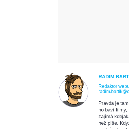
RADIM BART
Redaktor web
radim.bartik@c
Pravda je tam
ho baví filmy
zajímá kdejak
než píše. Kdy