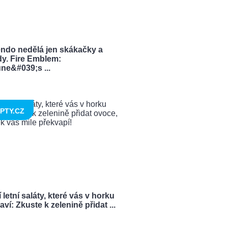
endo nedělá jen skákačky a
dy. Fire Emblem:
ne&#039;s ...
PTY.CZ
 letní saláty, které vás v horku
ví: Zkuste k zelenině přidat ...