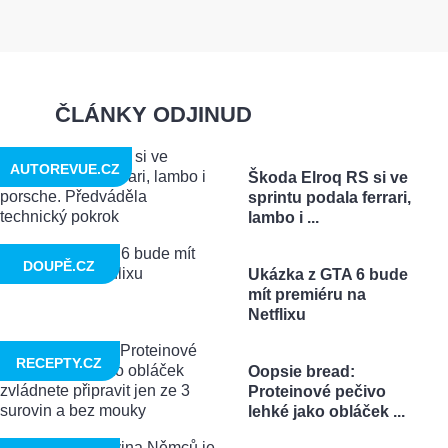
ČLÁNKY ODJINUD
AUTOREVUE.CZ
Škoda Elroq RS si ve
sprintu podala ferrari,
lambo i ...
DOUPĚ.CZ
Ukázka z GTA 6 bude
mít premiéru na
Netflixu
RECEPTY.CZ
Oopsie bread:
Proteinové pečivo
lehké jako obláček ...