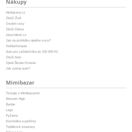
Nákupy
hledejceny.cz
Zboží Živě
Osobní vozy
Zboží Dáma
zbozi.blesk.cz
Jak na prohlídku ojetého vozu?
HobbyKompas
Auto pro začátečníka do 100 000 Kč
Zboží Auto
Ojetá Škoda Octavia
Jak vybrat auto?
Mimibazar
Testujte s Mimibazarem
Monster High
Barbie
Lego
Pyžama
Kosmetika a parfémy
Teplákové soupravy