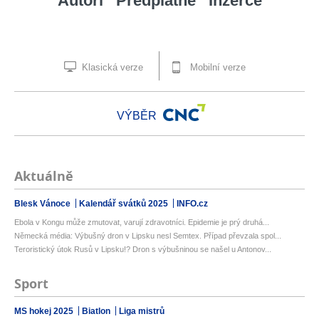
Autoři
Předplatné
Inzerce
Klasická verze
Mobilní verze
VÝBĚR
Aktuálně
Blesk Vánoce
Kalendář svátků 2025
INFO.cz
Ebola v Kongu může zmutovat, varují zdravotníci. Epidemie je prý druhá...
Německá média: Výbušný dron v Lipsku nesl Semtex. Případ převzala spol...
Teroristický útok Rusů v Lipsku!? Dron s výbušninou se našel u Antonov...
Sport
MS hokej 2025
Biatlon
Liga mistrů