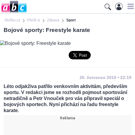
Ábíčko.cz
Přečti si
Zábava
Sport
Bojové sporty: Freestyle karate
26. července 2010 • 22:19
Léto odjakživa patřilo venkovním aktivitám, především
sportu. V redakci jsme se rozhodli pojmout sportování
netradičně a Petr Vnouček pro vás připravil speciál o
bojových sportech. Nyní přichází na řadu freestyle
karate.