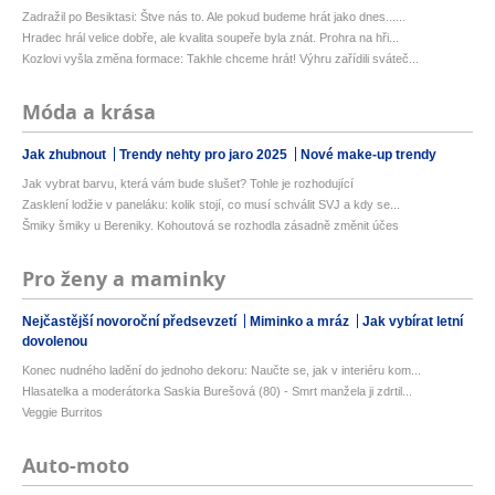
Zadražil po Besiktasi: Štve nás to. Ale pokud budeme hrát jako dnes......
Hradec hrál velice dobře, ale kvalita soupeře byla znát. Prohra na hři...
Kozlovi vyšla změna formace: Takhle chceme hrát! Výhru zařídili sváteč...
Móda a krása
Jak zhubnout
Trendy nehty pro jaro 2025
Nové make-up trendy
Jak vybrat barvu, která vám bude slušet? Tohle je rozhodující
Zasklení lodžie v paneláku: kolik stojí, co musí schválit SVJ a kdy se...
Šmiky šmiky u Bereniky. Kohoutová se rozhodla zásadně změnit účes
Pro ženy a maminky
Nejčastější novoroční předsevzetí
Miminko a mráz
Jak vybírat letní
dovolenou
Konec nudného ladění do jednoho dekoru: Naučte se, jak v interiéru kom...
Hlasatelka a moderátorka Saskia Burešová (80) - Smrt manžela ji zdrtil...
Veggie Burritos
Auto-moto