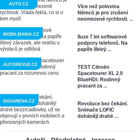
AUTO.CZ
Více než polovina
Němců je pro zrušení
neomezené rychlosti. ...
MOBILMANIA.CZ
Iluze 7 let softwarové
podpory telefonů. Na
papíře líbivý ...
AUTOREVUE.CZ
TEST Citroën
Spacetourer XL 2.0
BlueHDi: Rodinný
pracant za ...
DIGIARENA.CZ
Revoluce bez čekání.
Snímače LOFIC
dohánějí drahé ...