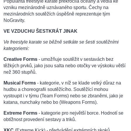
Popularita freestyle karate překročila oceány a vedla ke
vzniku mezinárodně uznávaného sportu. Čechy na
mezinárodních soutěžích úspěšně reprezentuje tým
NoGravity.
VE VZDUCHU ŠESTKRÁT JINAK
Ve freestyle karate se běžně setkáte se šesti soutěžními
kategoriemi:
Creative Forms
- umožňuje soutěžit v sestavách bez
těžkých prvků, jako jsou salta nebo otočky ve výskoku větší
než 360 stupňů.
Musical Forms
- kategorie, v níž se klade velký důraz na
hudbu a choreografii soutěžícího. Soutěžící mohou
vystoupit i v týmu (Team Forms) nebo se zbraněmi, jako je
katana, nunchaky nebo bo (Weapons Forms).
Extreme Forms
- kategorie pro největší borce. Hodnotí se
obtížnost provedení sestavy a triků.
XKC
(Extreme Kick) - předvádění extrémních skoků.