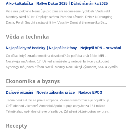
Alko-kalkulačka
Rallye Dakar 2025
Dálniční známka 2025
Více než polovina Němců je pro zrušení neomezené rychlosti. Vláda řekl...
Manthey slaví 30 let: Dopřejte svému Porsche závodní DNA z Nürburgring...
Dacia, Ford i Suzuki zastavují linky. Vyschlý Dunaj drtí energetiku Ba...
Věda a technika
Nejlepší chytré hodinky
Nejlepší telefony
Nejlepší VPN – srovnání
Co dělat, když ztratíte mobil na dovolené? Je potřeba znát číslo IMEI ...
Nečekejte na Android 17. Už teď si můžete ty nejlepší funkce vyzkoušet...
Synology má „novou“ řadu NASů. Modely Neo+ lákají výkonem, SSD a vyměn...
Ekonomika a byznys
Daňové přiznání
Novela zákoníku práce
Nadace EPCG
Jedna česká iluze se právě rozpadá. Zelená transformace je pojistkou p...
Obří obchod v letectví. Americké Apollo kupuje easyJet za 161 miliard ...
Tekuté zlato opět dostojí své přezdívce. Zdražení běžné potraviny brzy...
Recepty