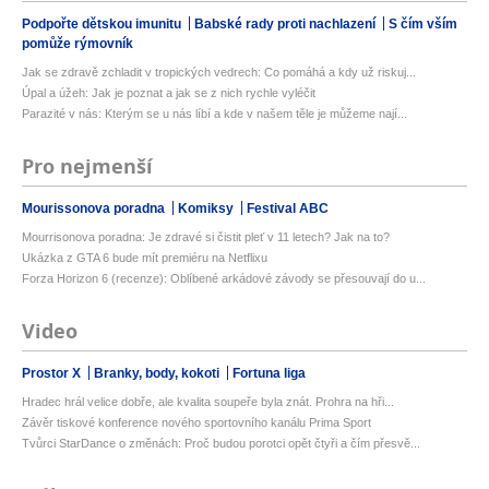
Podpořte dětskou imunitu
Babské rady proti nachlazení
S čím vším
pomůže rýmovník
Jak se zdravě zchladit v tropických vedrech: Co pomáhá a kdy už riskuj...
Úpal a úžeh: Jak je poznat a jak se z nich rychle vyléčit
Parazité v nás: Kterým se u nás líbí a kde v našem těle je můžeme nají...
Pro nejmenší
Mourissonova poradna
Komiksy
Festival ABC
Mourrisonova poradna: Je zdravé si čistit pleť v 11 letech? Jak na to?
Ukázka z GTA 6 bude mít premiéru na Netflixu
Forza Horizon 6 (recenze): Oblíbené arkádové závody se přesouvají do u...
Video
Prostor X
Branky, body, kokoti
Fortuna liga
Hradec hrál velice dobře, ale kvalita soupeře byla znát. Prohra na hři...
Závěr tiskové konference nového sportovního kanálu Prima Sport
Tvůrci StarDance o změnách: Proč budou porotci opět čtyři a čím přesvě...