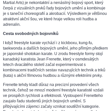
Martial Arts) je nekontaktní a nenásilný bojový sport, který
čerpá z vizuálních prvků řady bojových umění a kombinuje
je s taneční choreografií a akrobacií. Výsledkem je většinou
atraktivní akční šou, ve které hraje velkou roli hudba a
adrenalin.
Cesta svobodných bojovníků
I když freestyle karate vychází i z kickboxu, kung-fu,
taekwonda a dalších bojových umění, jeho přímým předkem
je japonské shotokan karate. U zrodu freestyle formy stojí
kanadský karatista Jean Frenette, který v osmdesátých
letech dvacátého století začal experimentovat s
kombinacemi tradičních sestav navazujících technik a triků
(kata) s akční filmovou hudbou a různými efektními prvky.
Frenette tehdy kladl důraz na precizní provedení všech
technik, čehož se mnozí moderní freestyle karatisté vzdali
ve prospěch rychlosti a efektnosti. Vystoupení Frenetteho
zaujalo řadu studentů jiných bojových umění. S
přibývajícími zájemci začaly vznikat soutěžní kategorie.