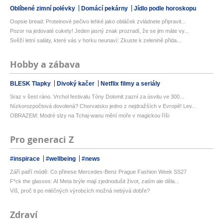
Oblíbené zimní polévky
Domácí pekárny
Jídlo podle horoskopu
Oopsie bread: Proteinové pečivo lehké jako obláček zvládnete připravit...
Pozor na jedovaté cukety! Jeden jasný znak prozradí, že se jim máte vy...
Svěží letní saláty, které vás v horku neunaví: Zkuste k zelenině přida...
Hobby a zábava
BLESK Tlapky
Divoký kačer
Netflix filmy a seriály
Sraz v šest ráno. Vrchol festivalu Tóny Dolomit zazní za úsvitu ve 300...
Nízkorozpočtová dovolená? Chorvatsko jedno z nejdražších v Evropě! Lev...
OBRAZEM: Modré slzy na Tchaj-wanu mění moře v magickou říši
Pro generaci Z
#inspirace
#wellbeing
#news
Září patří módě: Co přinese Mercedes-Benz Prague Fashion Week SS27
F*ck the glasses: AI Meta brýle mají zjednodušit život, zatím ale děla...
Víš, proč ti po mléčných výrobcích možná nebývá dobře?
Zdraví