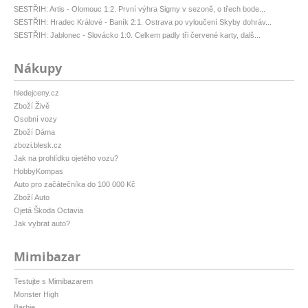
SESTŘIH: Artis - Olomouc 1:2. První výhra Sigmy v sezoně, o třech bode...
SESTŘIH: Hradec Králové - Baník 2:1. Ostrava po vyloučení Skyby dohráv...
SESTŘIH: Jablonec - Slovácko 1:0. Celkem padly tři červené karty, dalš...
Nákupy
hledejceny.cz
Zboží Živě
Osobní vozy
Zboží Dáma
zbozi.blesk.cz
Jak na prohlídku ojetého vozu?
HobbyKompas
Auto pro začátečníka do 100 000 Kč
Zboží Auto
Ojetá Škoda Octavia
Jak vybrat auto?
Mimibazar
Testujte s Mimibazarem
Monster High
Barbie