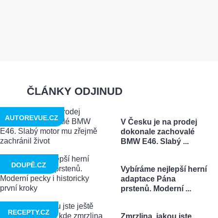
ČLÁNKY ODJINUD
AUTOREVUE.CZ
V Česku je na prodej
dokonale zachovalé
BMW E46. Slabý ...
DOUPĚ.CZ
Vybíráme nejlepší herní
adaptace Pána
prstenů. Moderní ...
RECEPTY.CZ
Zmrzlina, jakou jste