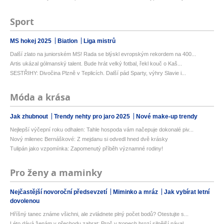
Sport
MS hokej 2025
Biatlon
Liga mistrů
Další zlato na juniorském MS! Rada se blýskl evropským rekordem na 400...
Artis ukázal gólmanský talent. Bude hrát velký fotbal, řekl kouč o Kaš...
SESTŘIHY: Divočina Plzně v Teplicích. Další pád Sparty, výhry Slavie i...
Móda a krása
Jak zhubnout
Trendy nehty pro jaro 2025
Nové make-up trendy
Nejlepší výčepní roku odhalen: Tahle hospoda vám načepuje dokonalé piv...
Nový milenec Bernáškové: Z mejdanu si odvedl hned dvě krásky
Tulipán jako vzpomínka: Zapomenutý příběh významné rodiny!
Pro ženy a maminky
Nejčastější novoroční předsevzetí
Miminko a mráz
Jak vybírat letní
dovolenou
Hříšný tanec známe všichni, ale zvládnete plný počet bodů? Otestujte s...
Léto dává ženám v přechodu zabrat: Proč v tropech hrozí silnější nával...