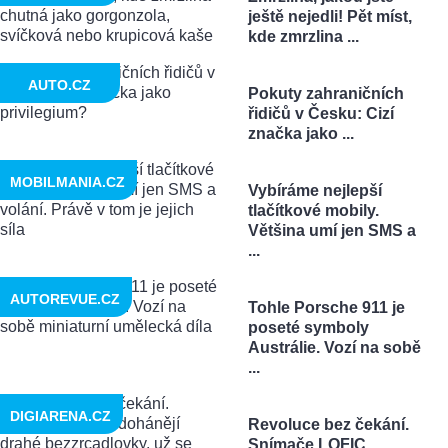
ještě nejedli! Pět míst,
kde zmrzlina ...
AUTO.CZ
Pokuty zahraničních
řidičů v Česku: Cizí
značka jako ...
MOBILMANIA.CZ
Vybíráme nejlepší
tlačítkové mobily.
Většina umí jen SMS a
...
AUTOREVUE.CZ
Tohle Porsche 911 je
poseté symboly
Austrálie. Vozí na sobě
...
DIGIARENA.CZ
Revoluce bez čekání.
Snímače LOFIC