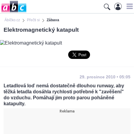
Ábíčko.cz
Přečti si
Zábava
Elektromagnetický katapult
29. prosince 2010 • 05:05
Letadlová loď nemá dostatečně dlouhou runway, aby
těžká letadla dosáhla rychlosti potřebné k "zavěšení"
do vzduchu. Pomáhají jim proto parou poháněné
katapulty.