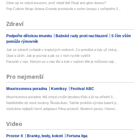
Glow up se stává luxusem, proč mladí lidé říkají ano glow downu?
Pop Culture Wrap: Ariana Grande promluvila o svém ústupu z veřejného ž...
Zdraví
Podpořte dětskou imunitu
Babské rady proti nachlazení
S čím vším
pomůže rýmovník
Jak se zdravě zchladit v tropických vedrech: Co pomáhá a kdy už riskuj...
Úpal a úžeh: Jak je poznat a jak se z nich rychle vyléčit
Parazité v nás: Kterým se u nás líbí a kde v našem těle je můžeme nají...
Pro nejmenší
Mourissonova poradna
Komiksy
Festival ABC
Mourrisonova poradna: Má smysl zrušit devátou třídu a jít na střední š...
Nahlédněte do nové továrny Škoda Auto: Takhle probíhá výroba baterií p...
Vybíráme nejlepší herní adaptace Pána prstenů. Moderní pecky i histori...
Video
Prostor X
Branky, body, kokoti
Fortuna liga