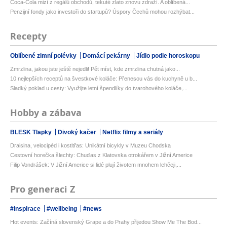
Coca-Cola mizí z regálů obchodů, tekuté zlato znovu zdraží. A oblíbená...
Penzijní fondy jako investoři do startupů? Úspory Čechů mohou rozhýbat...
Recepty
Oblíbené zimní polévky
Domácí pekárny
Jídlo podle horoskopu
Zmrzlina, jakou jste ještě nejedli! Pět míst, kde zmrzlina chutná jako...
10 nejlepších receptů na švestkové koláče: Přenesou vás do kuchyně u b...
Sladký poklad u cesty: Využijte letní špendlíky do tvarohového koláče,...
Hobby a zábava
BLESK Tlapky
Divoký kačer
Netflix filmy a seriály
Draisina, velocipéd i kostitřas: Unikátní bicykly v Muzeu Chodska
Cestovní horečka šlechty: Chuďas z Klatovska otrokářem v Jižní Americe
Filip Vondrášek: V Jižní Americe si lidé plují životem mnohem lehčeji,...
Pro generaci Z
#inspirace
#wellbeing
#news
Hot events: Začíná slovenský Grape a do Prahy přijedou Show Me The Bod...