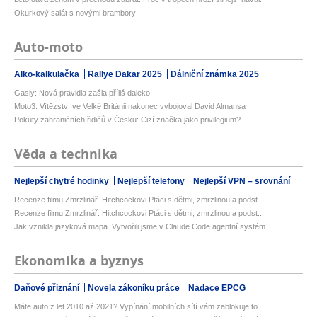
Okurkový salát s novými brambory
Auto-moto
Alko-kalkulačka
Rallye Dakar 2025
Dálniční známka 2025
Gasly: Nová pravidla zašla příliš daleko
Moto3: Vítězství ve Velké Británii nakonec vybojoval David Almansa
Pokuty zahraničních řidičů v Česku: Cizí značka jako privilegium?
Věda a technika
Nejlepší chytré hodinky
Nejlepší telefony
Nejlepší VPN – srovnání
Recenze filmu Zmrzlinář. Hitchcockovi Ptáci s dětmi, zmrzlinou a podst...
Recenze filmu Zmrzlinář. Hitchcockovi Ptáci s dětmi, zmrzlinou a podst...
Jak vznikla jazyková mapa. Vytvořili jsme v Claude Code agentní systém...
Ekonomika a byznys
Daňové přiznání
Novela zákoníku práce
Nadace EPCG
Máte auto z let 2010 až 2021? Vypínání mobilních sítí vám zablokuje to...