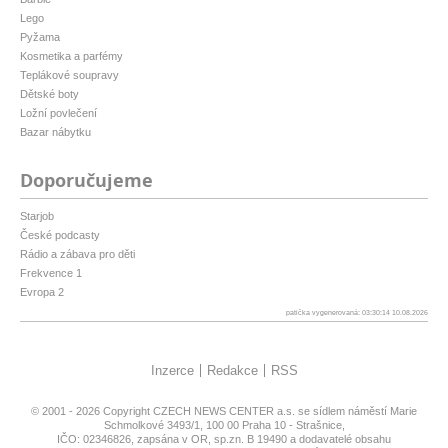
Lego
Pyžama
Kosmetika a parfémy
Teplákové soupravy
Dětské boty
Ložní povlečení
Bazar nábytku
Doporučujeme
Starjob
České podcasty
Rádio a zábava pro děti
Frekvence 1
Evropa 2
patička vygenerovaná: 03:30:14 10.08.2026
Inzerce
Redakce
RSS
© 2001 - 2026 Copyright
CZECH NEWS CENTER a.s.
se sídlem náměstí Marie
Schmolkové 3493/1, 100 00 Praha 10 - Strašnice,
IČO: 02346826, zapsána v OR, sp.zn. B 19490 a dodavatelé obsahu