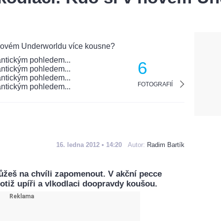
6
FOTOGRAFIÍ
16. ledna 2012 • 14:20
Autor:
Radim Bartík
ůžeš na chvíli zapomenout. V akční pecce
otiž upíři a vlkodlaci doopravdy koušou.