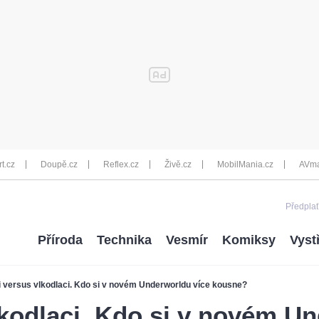
rt.cz
Doupě.cz
Reflex.cz
Živě.cz
MobilMania.cz
AVma
Předplať
Příroda
Technika
Vesmír
Komiksy
Vyst
i versus vlkodlaci. Kdo si v novém Underworldu více kousne?
lkodlaci. Kdo si v novém U