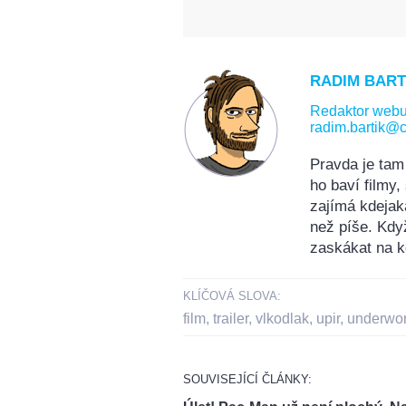
RADIM BART
Redaktor web
radim.bartik@c
Pravda je tam
ho baví filmy
zajímá kdejak
než píše. Kdy
zaskákat na k
KLÍČOVÁ SLOVA:
film
,
trailer
,
vlkodlak
,
upir
,
underwor
SOUVISEJÍCÍ ČLÁNKY: