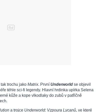
tak trochu jako
Matrix
. První
Underworld
se objevil
iéře téhle sci-fi legendy. Hlavní hrdinka upírka Selena
černé kůže a kope vlkodlaky do zubů v patřičně
ech.
ution
a trojce
Underworld: Vzpoura Lycanů
, ve které