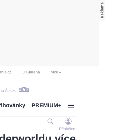
nia.cz
DIGIarena
více
 si Ábíčko
řihovánky
PREMIUM+
Přihlášení
nderworldu více