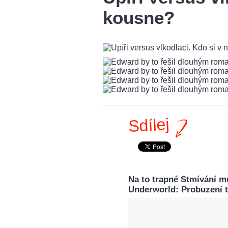
kousne?
Sdílej
Na to trapné Stmívání m
Underworld: Probuzení t