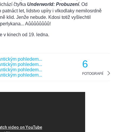
ichází čtyřka
Underworld: Probuzení
. Od
patnáct let, lidstvo upíry i vlkodlaky nemilosrdně
ě klid. Jenže nebude. Kdosi totiž vyšlechtil
perlykana... Aůůůůůůůů!
 v kinech od 19. ledna.
6
FOTOGRAFIÍ