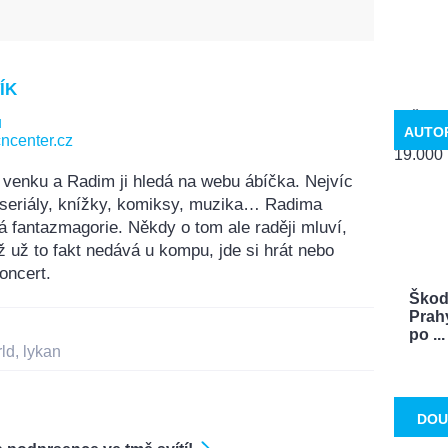
ÍK
u
AUTO
ncenter.cz
 venku a Radim ji hledá na webu ábíčka. Nejvíc
, seriály, knížky, komiksy, muzika… Radima
á fantazmagorie. Někdy o tom ale raději mluví,
ž už to fakt nedává u kompu, jde si hrát nebo
oncert.
Škoda
Prah
po ...
ld
,
lykan
DOU