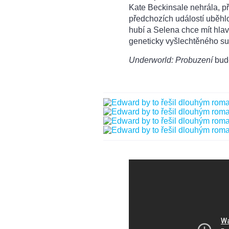
Kate Beckinsale nehrála, př
předchozích událostí uběhlo 
hubí a Selena chce mít hlavn
geneticky vyšlechtěného su
Underworld: Probuzení
bude