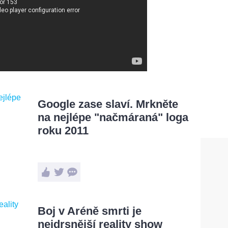
Google zase slaví. Mrkněte
na nejlépe "načmáraná" loga
roku 2011
Boj v Aréně smrti je
nejdrsnější reality show