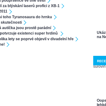
a podprsence ve tmě svítí!
 za blýskání laserů profíci z XB-1
2011
si toho Tyranosaura do hrnku
 skutečnosti
 autíčka jsou prostě parádní
Ukáz
potvrzuje existenci super hrdinů
na Ne
ika lety se poprvé objevil v divadelní hře
ne!
RECE
Oops
lehké