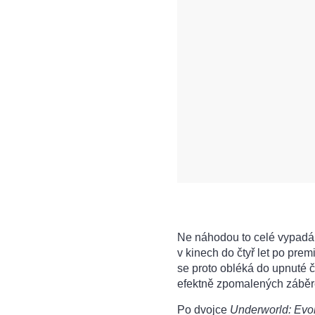
Ne náhodou to celé vypadá 
v kinech do čtyř let po prem
se proto obléká do upnuté 
efektně zpomalených záběr
Po dvojce
Underworld: Evol