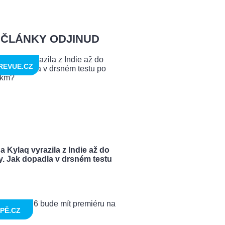
ČLÁNKY ODJINUD
REVUE.CZ
 Kylaq vyrazila z Indie až do
y. Jak dopadla v drsném testu
PĚ.CZ