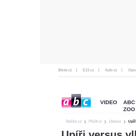
Blesk.cz
E15.cz
Auto.cz
iSpo
VIDEO
ABC
ZOO
Ábíčko.cz
Přečti si
Zábava
Upíř
Upíři versus v