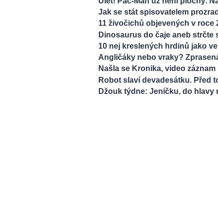
Úlet! Pac-Man už není plochý. N
Jak se stát spisovatelem prozradí
11 živočichů objevených v roce 
Dinosaurus do čaje aneb strčte 
10 nej kreslených hrdinů jako ve
Angličáky nebo vraky? Zprasená
Našla se Kronika, video záznam 
Robot slaví devadesátku. Před tol
Džouk týdne: Jeníčku, do hlavy 