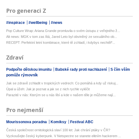
Pro generaci Z
#inspirace
#wellbeing
#news
Pop Culture Wrap: Ariana Grande promluvila o svém ústupu z veřejného ž...
Alt news: MGK v tom zas lítá, Jared Leto byl obviněný ze sexuálního ob...
RECEPT: Perfektní letní kombinace, které tě zchladí, i kdybys nechtěl*...
Zdraví
Podpořte dětskou imunitu
Babské rady proti nachlazení
S čím vším
pomůže rýmovník
Jak se zdravě zchladit v tropických vedrech: Co pomáhá a kdy už riskuj...
Úpal a úžeh: Jak je poznat a jak se z nich rychle vyléčit
Parazité v nás: Kterým se u nás líbí a kde v našem těle je můžeme nají...
Pro nejmenší
Mourissonova poradna
Komiksy
Festival ABC
Česká společnost ornitologická slaví 100 let: Jak chrání ptáky v ČR?
Vyzkoušejte český kyberpunk. V Netspectre se stanete elitním hackerem ...