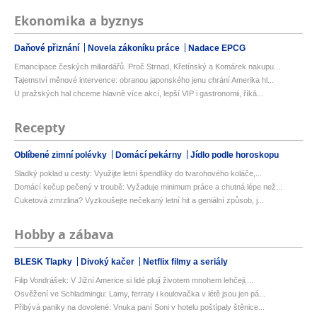
Ekonomika a byznys
Daňové přiznání
Novela zákoníku práce
Nadace EPCG
Emancipace českých miliardářů. Proč Strnad, Křetínský a Komárek nakupu...
Tajemství měnové intervence: obranou japonského jenu chrání Amerika hl...
U pražských hal chceme hlavně více akcí, lepší VIP i gastronomii, říká...
Recepty
Oblíbené zimní polévky
Domácí pekárny
Jídlo podle horoskopu
Sladký poklad u cesty: Využijte letní špendlíky do tvarohového koláče,...
Domácí kečup pečený v troubě: Vyžaduje minimum práce a chutná lépe než...
Cuketová zmrzlina? Vyzkoušejte nečekaný letní hit a geniální způsob, j...
Hobby a zábava
BLESK Tlapky
Divoký kačer
Netflix filmy a seriály
Filip Vondrášek: V Jižní Americe si lidé plují životem mnohem lehčeji,...
Osvěžení ve Schladmingu: Lamy, ferraty i koulovačka v létě jsou jen pá...
Přibývá paniky na dovolené: Vnuka paní Soni v hotelu poštípaly štěnice...