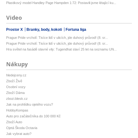
Plastikový model Handley Page Hampden 1:72: Postavili jsme létající ku...
Video
Prostor X
Branky, body, kokoti
Fortuna liga
Prague Pride vrcholí: Tisíce lidí v ulicích, jde duhový průvod! (8. sr...
Prague Pride vrcholí: Tisíce lidí v ulicích, jde duhový průvod! (8. sr...
Hra světel na fasádě slavné vily: Tugendhat slaví 25 let na seznamu UN...
Nákupy
hledejceny.cz
Zboží Živě
Osobní vozy
Zboží Dáma
zbozi.blesk.cz
Jak na prohlídku ojetého vozu?
HobbyKompas
Auto pro začátečníka do 100 000 Kč
Zboží Auto
Ojetá Škoda Octavia
Jak vybrat auto?