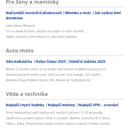
Pro ženy a maminky
Nejčastější novoroční předsevzetí
Miminko a mráz
Jak vybírat letní
dovolenou
video Alena Mihulová
Co si zabalit do kufru, abyste na (nejen) u moře zazářily...
Salát s koprem a dresinkem ze zakysané smetany
Auto-moto
Alko-kalkulačka
Rallye Dakar 2025
Dálniční známka 2025
Moto3: Z prvního místa se do druhé části britské kvalifikace posouvá D...
Studenti postavili solární auto, které vyrobí více energie, než spotře...
Mototest Royal Enfield Classic 650: Návrat do čtyřicátých let
Věda a technika
Nejlepší chytré hodinky
Nejlepší telefony
Nejlepší VPN – srovnání
První fotomobil byl spíš hračka než seriózní zařízení. O 25 let pozděj...
Zásilkovna usnadní vrácení zboží e-shopům. Balíček zanesete do Z-Boxu,...
Válka s bloky. Průzkumník smaže mnoho malých souborů o třetinu rychlej...