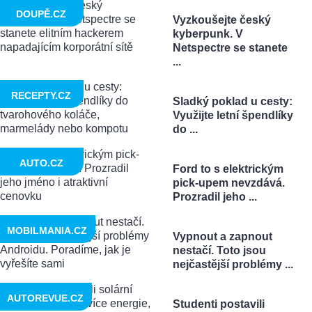
DOUPĚ.CZ
Vyzkoušejte český
kyberpunk. V
Netspectre se stanete
...
RECEPTY.CZ
Sladký poklad u cesty:
Využijte letní špendlíky
do ...
AUTO.CZ
Ford to s elektrickým
pick-upem nevzdává.
Prozradil jeho ...
MOBILMANIA.CZ
Vypnout a zapnout
nestačí. Toto jsou
nejčastější problémy ...
AUTOREVUE.CZ
Studenti postavili