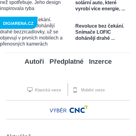
solární auto, které
vyrobí více energie, ...
DIGIARENA.CZ
Revoluce bez čekání.
Snímače LOFIC
dohánějí drahé ...
Autoři
Předplatné
Inzerce
Klasická verze
Mobilní verze
VÝBĚR