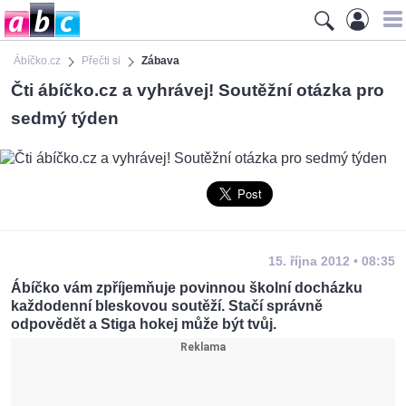
Ábíčko.cz
Přečti si
Zábava
Čti ábíčko.cz a vyhrávej! Soutěžní otázka pro
sedmý týden
15. října 2012 • 08:35
Ábíčko vám zpříjemňuje povinnou školní docházku
každodenní bleskovou soutěží. Stačí správně
odpovědět a Stiga hokej může být tvůj.