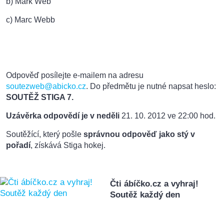
b) Mark Web
c) Marc Webb
Odpověď posílejte e-mailem na adresu
soutezweb@abicko.cz
. Do předmětu je nutné napsat heslo:
SOUTĚŽ STIGA 7.
Uzávěrka odpovědí
je v neděli
21. 10. 2012 ve 22:00 hod.
Soutěžící, který pošle
správnou odpověď jako stý v
pořadí
, získává Stiga hokej.
Čti ábíčko.cz a vyhraj!
Soutěž každý den