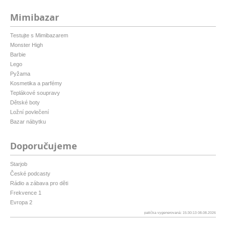
Mimibazar
Testujte s Mimibazarem
Monster High
Barbie
Lego
Pyžama
Kosmetika a parfémy
Teplákové soupravy
Dětské boty
Ložní povlečení
Bazar nábytku
Doporučujeme
Starjob
České podcasty
Rádio a zábava pro děti
Frekvence 1
Evropa 2
patička vygenerovaná: 15:30:13 08.08.2026