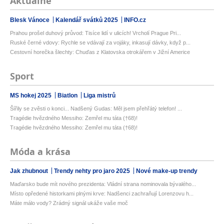
Aktuálně
Blesk Vánoce
Kalendář svátků 2025
INFO.cz
Prahou prošel duhový průvod: Tisíce lidí v ulicích! Vrcholí Prague Pri...
Ruské černé vdovy: Rychle se vdávají za vojáky, inkasují dávky, když p...
Cestovní horečka šlechty: Chuďas z Klatovska otrokářem v Jižní Americe
Sport
MS hokej 2025
Biatlon
Liga mistrů
Šířily se zvěsti o konci... Nadšený Gudas: Měl jsem přehřátý telefon! ...
Tragédie hvězdného Messiho: Zemřel mu táta (†68)!
Tragédie hvězdného Messiho: Zemřel mu táta (†68)!
Móda a krása
Jak zhubnout
Trendy nehty pro jaro 2025
Nové make-up trendy
Maďarsko bude mít nového prezidenta: Vládní strana nominovala bývalého...
Místo opředené historkami plnými krve: Nadšenci zachraňují Lorenzovu h...
Máte málo vody? Zrádný signál ukáže vaše moč