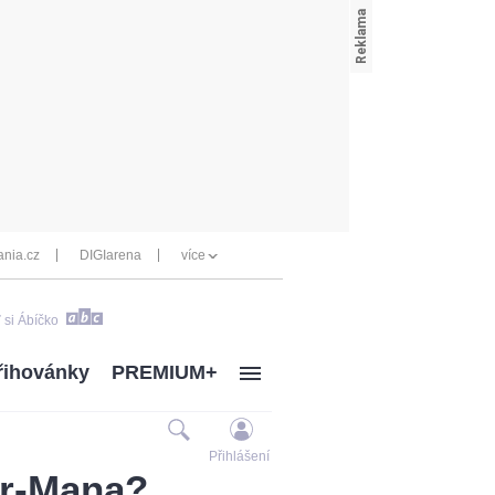
nia.cz
DIGIarena
více
 si Ábíčko
řihovánky
PREMIUM+
Přihlášení
er-Mana?