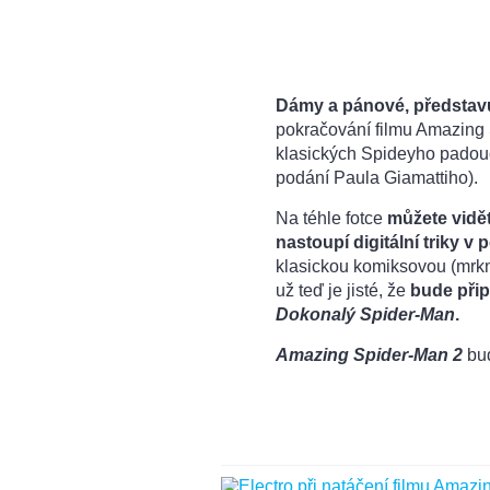
Dámy a pánové, představ
pokračování filmu Amazing 
klasických Spideyho pado
podání Paula Giamattiho).
Na téhle fotce
můžete vidět
nastoupí digitální triky v
klasickou komiksovou (mrk
už teď je jisté, že
bude přip
Dokonalý Spider-Man
.
Amazing Spider-Man 2
bud