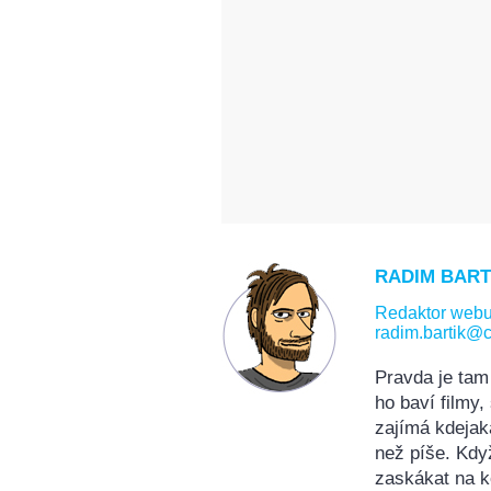
RADIM BART
Redaktor web
radim.bartik@c
Pravda je tam
ho baví filmy
zajímá kdejak
než píše. Kdy
zaskákat na k