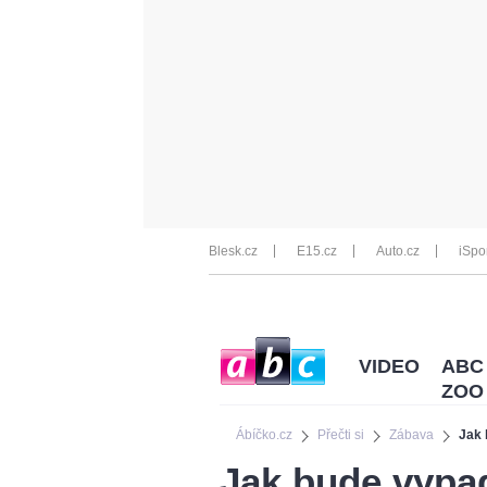
Blesk.cz
E15.cz
Auto.cz
iSpo
VIDEO
ABC
ZOO
Ábíčko.cz
Přečti si
Zábava
Jak 
Jak bude vypa