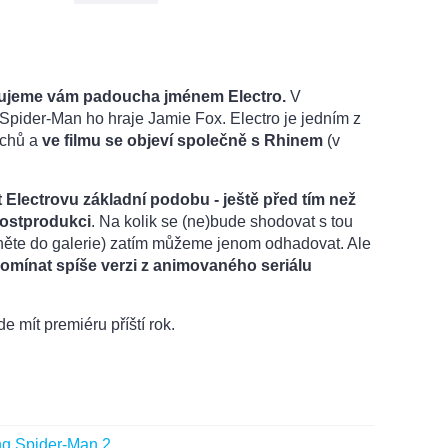
ujeme vám padoucha jménem Electro.
V
Spider-Man ho hraje Jamie Fox. Electro je jedním z
uchů a
ve filmu se objeví společně s Rhinem
(v
 Electrovu základní podobu - ještě před tím než
 postprodukci
. Na kolik se (ne)bude shodovat s tou
něte do galerie) zatím můžeme jenom odhadovat. Ale
omínat spíše verzi z animovaného seriálu
e mít premiéru příští rok.