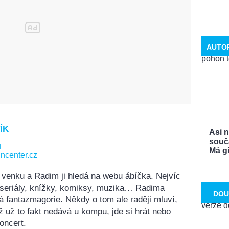
AUTO
ÍK
Asi 
souča
u
Má gi
ncenter.cz
 venku a Radim ji hledá na webu ábíčka. Nejvíc
, seriály, knížky, komiksy, muzika… Radima
DOU
á fantazmagorie. Někdy o tom ale raději mluví,
ž už to fakt nedává u kompu, jde si hrát nebo
oncert.