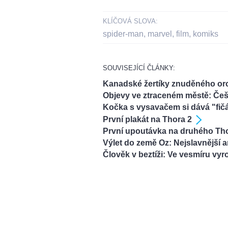
KLÍČOVÁ SLOVA:
spider-man
,
marvel
,
film
,
komiks
SOUVISEJÍCÍ ČLÁNKY:
Kanadské žertíky znuděného or
Objevy ve ztraceném městě: Češ
Kočka s vysavačem si dává "fič
První plakát na Thora 2
První upoutávka na druhého Th
Výlet do země Oz: Nejslavnější 
Člověk v beztíži: Ve vesmíru vy