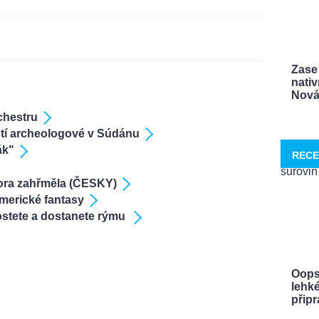
Zase 
nativ
Nová 
chestru
tí archeologové v Súdánu
ák"
RECE
ora zahřměla (ČESKY)
americké fantasy
rostete a dostanete rýmu
Oops
lehké
připra