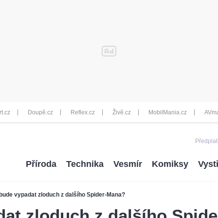
rt.cz
Doupě.cz
Reflex.cz
Živě.cz
MobilMania.cz
AVma
Předplať
Příroda
Technika
Vesmír
Komiksy
Vyst
bude vypadat zloduch z dalšího Spider-Mana?
dat zloduch z dalšího Spid