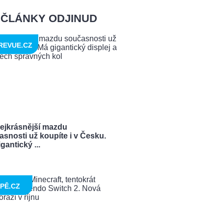
ČLÁNKY ODJINUD
REVUE.CZ
nejkrásnější mazdu
snosti už koupíte i v Česku.
gantický ...
PĚ.CZ