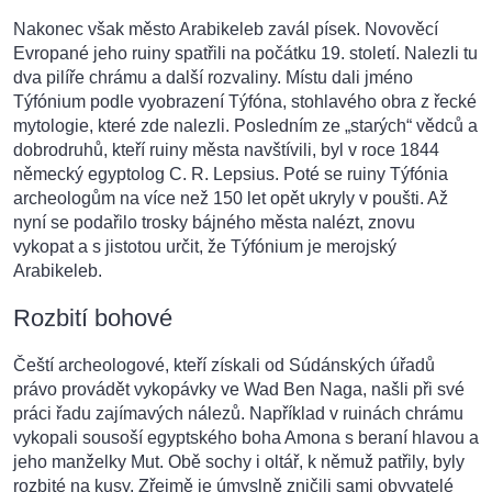
Nakonec však město Arabikeleb zavál písek. Novověcí
Evropané jeho ruiny spatřili na počátku 19. století. Nalezli tu
dva pilíře chrámu a další rozvaliny. Místu dali jméno
Týfónium podle vyobrazení Týfóna, stohlavého obra z řecké
mytologie, které zde nalezli. Posledním ze „starých“ vědců a
dobrodruhů, kteří ruiny města navštívili, byl v roce 1844
německý egyptolog C. R. Lepsius. Poté se ruiny Týfónia
archeologům na více než 150 let opět ukryly v poušti. Až
nyní se podařilo trosky bájného města nalézt, znovu
vykopat a s jistotou určit, že Týfónium je merojský
Arabikeleb.
Rozbití bohové
Čeští archeologové, kteří získali od Súdánských úřadů
právo provádět vykopávky ve Wad Ben Naga, našli při své
práci řadu zajímavých nálezů. Například v ruinách chrámu
vykopali sousoší egyptského boha Amona s beraní hlavou a
jeho manželky Mut. Obě sochy i oltář, k němuž patřily, byly
rozbité na kusy. Zřejmě je úmyslně zničili sami obyvatelé