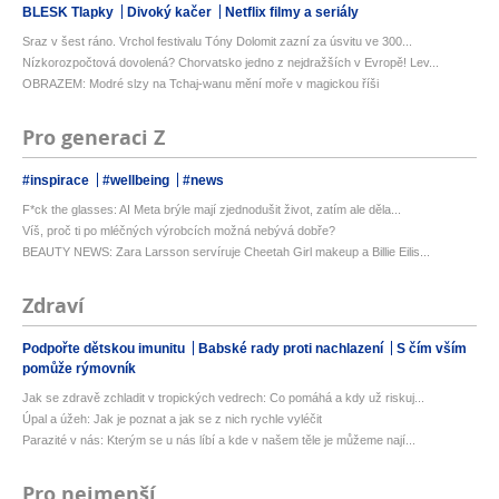
BLESK Tlapky
Divoký kačer
Netflix filmy a seriály
Sraz v šest ráno. Vrchol festivalu Tóny Dolomit zazní za úsvitu ve 300...
Nízkorozpočtová dovolená? Chorvatsko jedno z nejdražších v Evropě! Lev...
OBRAZEM: Modré slzy na Tchaj-wanu mění moře v magickou říši
Pro generaci Z
#inspirace
#wellbeing
#news
F*ck the glasses: AI Meta brýle mají zjednodušit život, zatím ale děla...
Víš, proč ti po mléčných výrobcích možná nebývá dobře?
BEAUTY NEWS: Zara Larsson servíruje Cheetah Girl makeup a Billie Eilis...
Zdraví
Podpořte dětskou imunitu
Babské rady proti nachlazení
S čím vším
pomůže rýmovník
Jak se zdravě zchladit v tropických vedrech: Co pomáhá a kdy už riskuj...
Úpal a úžeh: Jak je poznat a jak se z nich rychle vyléčit
Parazité v nás: Kterým se u nás líbí a kde v našem těle je můžeme nají...
Pro nejmenší