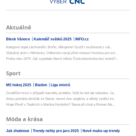
VÝBĚR
Aktuálně
Blesk Vánoce
Kalendář svátků 2025
INFO.cz
Kolegové dojali záchranáře: Broňo, děkujeme! Využil i zkušenosti z vál...
Výbušný dron v Německu: Odborníci varují před rostoucí hrozbou pro evr...
Praha roku 1975: Jak vypadalo hlavní město Československa bez turistů?...
Sport
MS hokej 2025
Biatlon
Liga mistrů
Ocelářům hrozí v případě marodky problém, řešit ho teď ale nebudou. Ja...
Artisu pomáhá divočák ze Slavie: neumí moc anglicky a někdy vyděsí tre...
Hraje Plzeň v Teplicích o Martina Hyského? Slavia při chuti a Roman Ma...
Móda a krása
Jak zhubnout
Trendy nehty pro jaro 2025
Nové make-up trendy