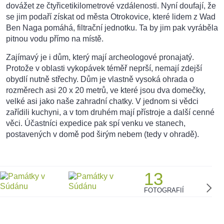
dovážet ze čtyřicetikilometrové vzdálenosti. Nyní doufají, že
se jim podaří získat od města Otrokovice, které lidem z Wad
Ben Naga pomáhá, filtrační jednotku. Ta by jim pak vyráběla
pitnou vodu přímo na místě.
Zajímavý je i dům, který mají archeologové pronajatý.
Protože v oblasti vykopávek téměř neprší, nemají zdejší
obydlí nutně střechy. Dům je vlastně vysoká ohrada o
rozměrech asi 20 x 20 metrů, ve které jsou dva domečky,
velké asi jako naše zahradní chatky. V jednom si vědci
zařídili kuchyni, a v tom druhém mají přístroje a další cenné
věci. Účastníci expedice pak spí venku ve stanech,
postavených v domě pod širým nebem (tedy v ohradě).
13
FOTOGRAFIÍ