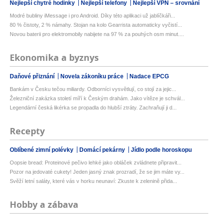
Nejlepší chytré hodinky
Nejlepší telefony
Nejlepší VPN – srovnání
Modré bubliny iMessage i pro Android. Díky této aplikaci už jablíčkáři...
80 % čistoty, 2 % námahy. Stojan na kolo Gearrista automaticky vyčistí...
Novou baterii pro elektromobily nabijete na 97 % za pouhých osm minut....
Ekonomika a byznys
Daňové přiznání
Novela zákoníku práce
Nadace EPCG
Bankám v Česku tečou miliardy. Odborníci vysvětlují, co stojí za jejic...
Železniční zakázka století míří k Českým drahám. Jako vítěze je schvál...
Legendární česká likérka se propadla do hlubší ztráty. Zachraňují ji d...
Recepty
Oblíbené zimní polévky
Domácí pekárny
Jídlo podle horoskopu
Oopsie bread: Proteinové pečivo lehké jako obláček zvládnete připravit...
Pozor na jedovaté cukety! Jeden jasný znak prozradí, že se jim máte vy...
Svěží letní saláty, které vás v horku neunaví: Zkuste k zelenině přida...
Hobby a zábava