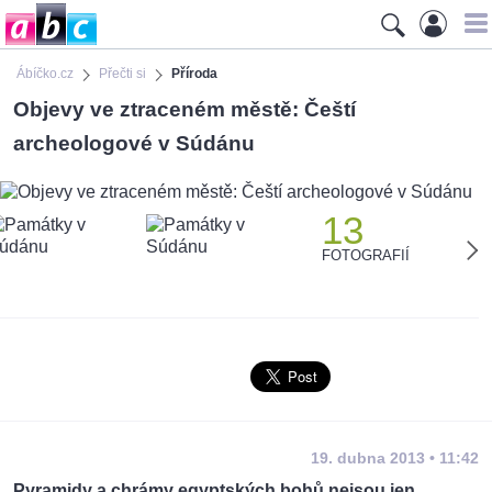
Ábíčko.cz
Přečti si
Příroda
Objevy ve ztraceném městě: Čeští
archeologové v Súdánu
13
FOTOGRAFIÍ
19. dubna 2013 • 11:42
Pyramidy a chrámy egyptských bohů nejsou jen