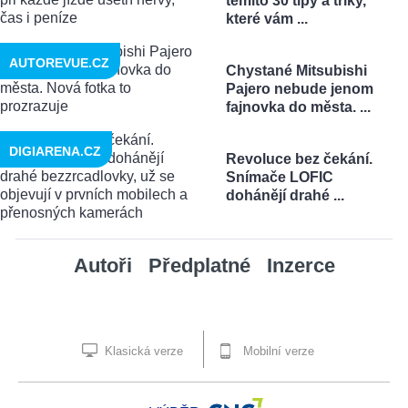
těmito 30 tipy a triky,
které vám ...
AUTOREVUE.CZ
Chystané Mitsubishi
Pajero nebude jenom
fajnovka do města. ...
DIGIARENA.CZ
Revoluce bez čekání.
Snímače LOFIC
dohánějí drahé ...
Autoři
Předplatné
Inzerce
Klasická verze
Mobilní verze