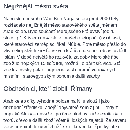
Nejjižnější město světa
Na místě dnešního Wad Ben Naga se asi před 2000 lety
rozkládalo nejjižnější město starověkého světa jménem
Arabikeleb. Bylo součástí Merojského království (od 4.
století př. Kristem do 4. století našeho letopočtu) v oblasti,
které starověcí zeměpisci říkali Núbie. Poté město přešlo do
vlivu etiopských křesťanských králů a nakonec oblast ovládl
islám. V době největšího rozkvětu za doby Merojské říše
zde žilo nějakých 15 tisíc lidí, možná i o pár tisíc více. Stál
zde královský palác, nejméně šest chrámů věnovaných
místním i staroegyptským bohům a další stavby.
Obchodníci, kteří zlobili Římany
Arabikeleb díky výhodné poloze na Nilu sloužil jako
obchodní středisko. Zdejší obyvatelé sem z jihu – tedy z
tropické Afriky – dováželi po řece plodiny, kůže exotických
tvorů, dřevo a další zboží včetně lidských zajatců. Ze severu
zase odebírali luxusní zboží: sklo, keramiku, šperky, ale i