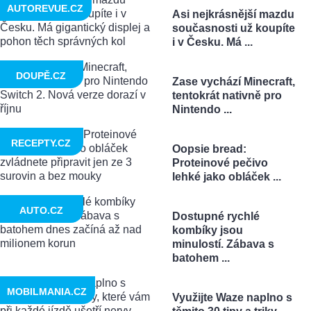
AUTOREVUE.CZ
Asi nejkrásnější mazdu
současnosti už koupíte
i v Česku. Má ...
DOUPĚ.CZ
Zase vychází Minecraft,
tentokrát nativně pro
Nintendo ...
RECEPTY.CZ
Oopsie bread:
Proteinové pečivo
lehké jako obláček ...
AUTO.CZ
Dostupné rychlé
kombíky jsou
minulostí. Zábava s
batohem ...
MOBILMANIA.CZ
Využijte Waze naplno s