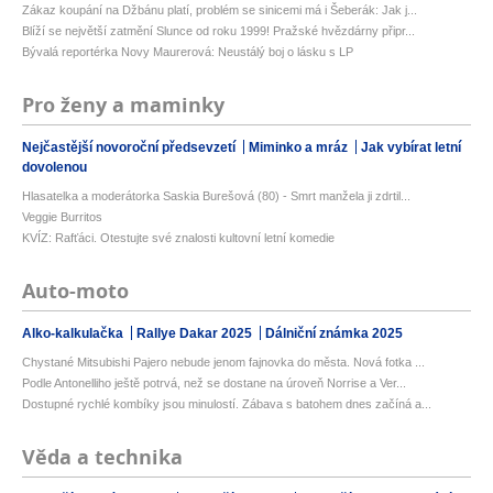
Zákaz koupání na Džbánu platí, problém se sinicemi má i Šeberák: Jak j...
Blíží se největší zatmění Slunce od roku 1999! Pražské hvězdárny připr...
Bývalá reportérka Novy Maurerová: Neustálý boj o lásku s LP
Pro ženy a maminky
Nejčastější novoroční předsevzetí
Miminko a mráz
Jak vybírat letní
dovolenou
Hlasatelka a moderátorka Saskia Burešová (80) - Smrt manžela ji zdrtil...
Veggie Burritos
KVÍZ: Rafťáci. Otestujte své znalosti kultovní letní komedie
Auto-moto
Alko-kalkulačka
Rallye Dakar 2025
Dálniční známka 2025
Chystané Mitsubishi Pajero nebude jenom fajnovka do města. Nová fotka ...
Podle Antonelliho ještě potrvá, než se dostane na úroveň Norrise a Ver...
Dostupné rychlé kombíky jsou minulostí. Zábava s batohem dnes začíná a...
Věda a technika