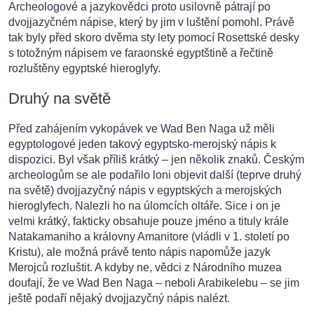
Archeologové a jazykovědci proto usilovně pátrají po
dvojjazyčném nápise, který by jim v luštění pomohl. Právě
tak byly před skoro dvěma sty lety pomocí Rosettské desky
s totožným nápisem ve faraonské egyptštině a řečtině
rozluštěny egyptské hieroglyfy.
Druhý na světě
Před zahájením vykopávek ve Wad Ben Naga už měli
egyptologové jeden takový egyptsko-merojský nápis k
dispozici. Byl však příliš krátký – jen několik znaků. Českým
archeologům se ale podařilo loni objevit další (teprve druhý
na světě) dvojjazyčný nápis v egyptských a merojských
hieroglyfech. Nalezli ho na úlomcích oltáře. Sice i on je
velmi krátký, fakticky obsahuje pouze jméno a tituly krále
Natakamaniho a královny Amanitore (vládli v 1. století po
Kristu), ale možná právě tento nápis napomůže jazyk
Merojců rozluštit. A kdyby ne, vědci z Národního muzea
doufají, že ve Wad Ben Naga – neboli Arabikelebu – se jim
ještě podaří nějaký dvojjazyčný nápis nalézt.