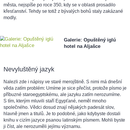
města, nejspíše po roce 350, kdy se v oblasti prosadilo
křesťanství. Tehdy se totiž z bývalých bohů staly zakázané
modly.
Galerie: Opuštěný iglú
hotel na Aljašce
Nevyluštěný jazyk
Nalezli zde i nápisy ve staré merojštině. S nimi má dnešní
věda zatím problém: Umíme je sice přečíst, protože písmo je
příbuzné staroegyptskému, ale jazyku zatím nerozumíme.
S tím, kterým mluvili staří Egypťané, neměl mnoho
společného. Vědci dosud znají nějakých padesát slov,
hlavně jmen a titulů. Je to podobné, jako kdybyste dostali
knihu v cizím jazyce psanou latinským písmem. Mohli byste
ji číst, ale nerozuměli jejímu významu.