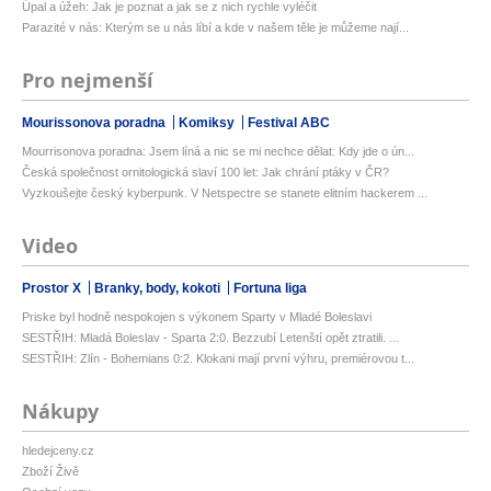
Úpal a úžeh: Jak je poznat a jak se z nich rychle vyléčit
Parazité v nás: Kterým se u nás líbí a kde v našem těle je můžeme nají...
Pro nejmenší
Mourissonova poradna
Komiksy
Festival ABC
Mourrisonova poradna: Jsem líná a nic se mi nechce dělat: Kdy jde o ún...
Česká společnost ornitologická slaví 100 let: Jak chrání ptáky v ČR?
Vyzkoušejte český kyberpunk. V Netspectre se stanete elitním hackerem ...
Video
Prostor X
Branky, body, kokoti
Fortuna liga
Priske byl hodně nespokojen s výkonem Sparty v Mladé Boleslavi
SESTŘIH: Mladá Boleslav - Sparta 2:0. Bezzubí Letenští opět ztratili. ...
SESTŘIH: Zlín - Bohemians 0:2. Klokani mají první výhru, premiérovou t...
Nákupy
hledejceny.cz
Zboží Živě