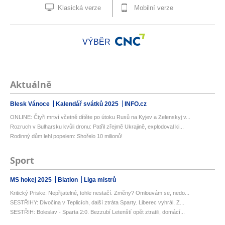
Klasická verze
Mobilní verze
VÝBĚR
Aktuálně
Blesk Vánoce
Kalendář svátků 2025
INFO.cz
ONLINE: Čtyři mrtví včetně dítěte po útoku Rusů na Kyjev a Zelenskyj v...
Rozruch v Bulharsku kvůli dronu: Patřil zřejmě Ukrajině, explodoval ki...
Rodinný dům lehl popelem: Shořelo 10 milionů!
Sport
MS hokej 2025
Biatlon
Liga mistrů
Kritický Priske: Nepřijatelné, tohle nestačí. Změny? Omlouvám se, nedo...
SESTŘIHY: Divočina v Teplicích, další ztráta Sparty. Liberec vyhrál, Z...
SESTŘIH: Boleslav - Sparta 2:0. Bezzubí Letenští opět ztratili, domácí...