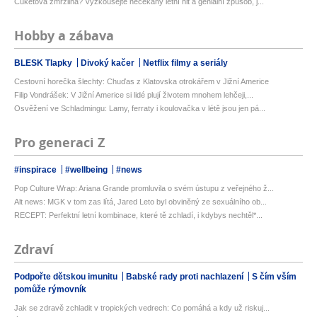
Cuketová zmrzlina? Vyzkoušejte nečekaný letní hit a geniální způsob, j...
Hobby a zábava
BLESK Tlapky
Divoký kačer
Netflix filmy a seriály
Cestovní horečka šlechty: Chuďas z Klatovska otrokářem v Jižní Americe
Filip Vondrášek: V Jižní Americe si lidé plují životem mnohem lehčeji,...
Osvěžení ve Schladmingu: Lamy, ferraty i koulovačka v létě jsou jen pá...
Pro generaci Z
#inspirace
#wellbeing
#news
Pop Culture Wrap: Ariana Grande promluvila o svém ústupu z veřejného ž...
Alt news: MGK v tom zas lítá, Jared Leto byl obviněný ze sexuálního ob...
RECEPT: Perfektní letní kombinace, které tě zchladí, i kdybys nechtěl*...
Zdraví
Podpořte dětskou imunitu
Babské rady proti nachlazení
S čím vším
pomůže rýmovník
Jak se zdravě zchladit v tropických vedrech: Co pomáhá a kdy už riskuj...