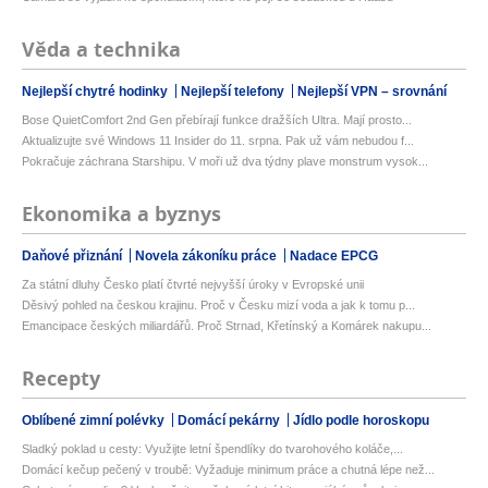
Věda a technika
Nejlepší chytré hodinky
Nejlepší telefony
Nejlepší VPN – srovnání
Bose QuietComfort 2nd Gen přebírají funkce dražších Ultra. Mají prosto...
Aktualizujte své Windows 11 Insider do 11. srpna. Pak už vám nebudou f...
Pokračuje záchrana Starshipu. V moři už dva týdny plave monstrum vysok...
Ekonomika a byznys
Daňové přiznání
Novela zákoníku práce
Nadace EPCG
Za státní dluhy Česko platí čtvrté nejvyšší úroky v Evropské unii
Děsivý pohled na českou krajinu. Proč v Česku mizí voda a jak k tomu p...
Emancipace českých miliardářů. Proč Strnad, Křetínský a Komárek nakupu...
Recepty
Oblíbené zimní polévky
Domácí pekárny
Jídlo podle horoskopu
Sladký poklad u cesty: Využijte letní špendlíky do tvarohového koláče,...
Domácí kečup pečený v troubě: Vyžaduje minimum práce a chutná lépe než...