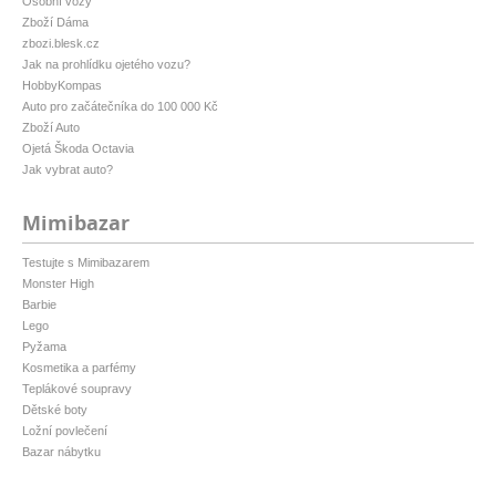
Osobní vozy
Zboží Dáma
zbozi.blesk.cz
Jak na prohlídku ojetého vozu?
HobbyKompas
Auto pro začátečníka do 100 000 Kč
Zboží Auto
Ojetá Škoda Octavia
Jak vybrat auto?
Mimibazar
Testujte s Mimibazarem
Monster High
Barbie
Lego
Pyžama
Kosmetika a parfémy
Teplákové soupravy
Dětské boty
Ložní povlečení
Bazar nábytku