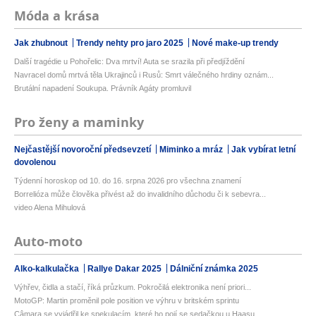
Móda a krása
Jak zhubnout
Trendy nehty pro jaro 2025
Nové make-up trendy
Další tragédie u Pohořelic: Dva mrtví! Auta se srazila při předjíždění
Navracel domů mrtvá těla Ukrajinců i Rusů: Smrt válečného hrdiny oznám...
Brutální napadení Soukupa. Právník Agáty promluvil
Pro ženy a maminky
Nejčastější novoroční předsevzetí
Miminko a mráz
Jak vybírat letní
dovolenou
Týdenní horoskop od 10. do 16. srpna 2026 pro všechna znamení
Borrelióza může člověka přivést až do invalidního důchodu či k sebevra...
video Alena Mihulová
Auto-moto
Alko-kalkulačka
Rallye Dakar 2025
Dálniční známka 2025
Výhřev, čidla a stačí, říká průzkum. Pokročilá elektronika není priori...
MotoGP: Martin proměnil pole position ve výhru v britském sprintu
Câmara se vyjádřil ke spekulacím, které ho pojí se sedačkou u Haasu