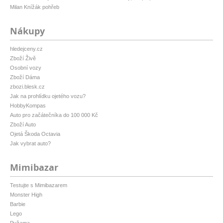
Milan Knížák pohřeb
Nákupy
hledejceny.cz
Zboží Živě
Osobní vozy
Zboží Dáma
zbozi.blesk.cz
Jak na prohlídku ojetého vozu?
HobbyKompas
Auto pro začátečníka do 100 000 Kč
Zboží Auto
Ojetá Škoda Octavia
Jak vybrat auto?
Mimibazar
Testujte s Mimibazarem
Monster High
Barbie
Lego