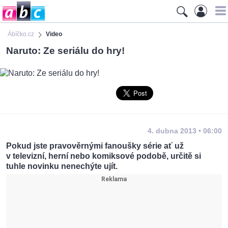
Ábíčko.cz
Video
Naruto: Ze seriálu do hry!
4. dubna 2013 • 06:00
Pokud jste pravověrnými fanoušky série ať už
v televizní, herní nebo komiksové podobě, určitě si
tuhle novinku nenechýte ujít.