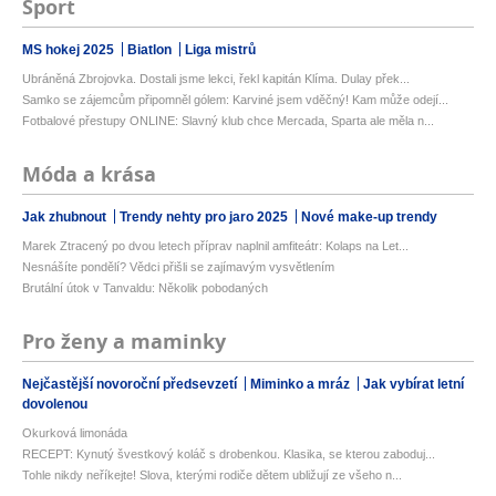
Sport
MS hokej 2025
Biatlon
Liga mistrů
Ubráněná Zbrojovka. Dostali jsme lekci, řekl kapitán Klíma. Dulay přek...
Samko se zájemcům připomněl gólem: Karviné jsem vděčný! Kam může odejí...
Fotbalové přestupy ONLINE: Slavný klub chce Mercada, Sparta ale měla n...
Móda a krása
Jak zhubnout
Trendy nehty pro jaro 2025
Nové make-up trendy
Marek Ztracený po dvou letech příprav naplnil amfiteátr: Kolaps na Let...
Nesnášíte pondělí? Vědci přišli se zajímavým vysvětlením
Brutální útok v Tanvaldu: Několik pobodaných
Pro ženy a maminky
Nejčastější novoroční předsevzetí
Miminko a mráz
Jak vybírat letní
dovolenou
Okurková limonáda
RECEPT: Kynutý švestkový koláč s drobenkou. Klasika, se kterou zaboduj...
Tohle nikdy neříkejte! Slova, kterými rodiče dětem ubližují ze všeho n...