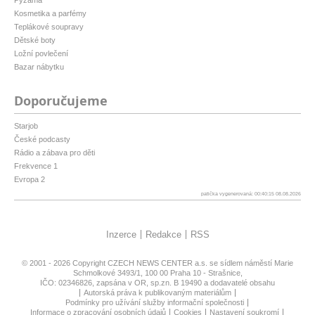
Pyžama
Kosmetika a parfémy
Teplákové soupravy
Dětské boty
Ložní povlečení
Bazar nábytku
Doporučujeme
Starjob
České podcasty
Rádio a zábava pro děti
Frekvence 1
Evropa 2
patička vygenerovaná: 00:40:15 08.08.2026
Inzerce
Redakce
RSS
© 2001 - 2026 Copyright
CZECH NEWS CENTER a.s.
se sídlem náměstí Marie
Schmolkové 3493/1, 100 00 Praha 10 - Strašnice,
IČO: 02346826, zapsána v OR, sp.zn. B 19490 a dodavatelé obsahu
Autorská práva k publikovaným materiálům
Podmínky pro užívání služby informační společnosti
Informace o zpracování osobních údajů
Cookies
Nastavení soukromí