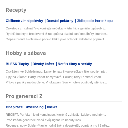
Recepty
Oblíbené zimní polévky
Domácí pekárny
Jídlo podle horoskopu
Cuketová zmrzlina? Vyzkoušejte nečekaný letní hit a geniální způsob, j...
Rychlé buchty s broskvemi: 5 receptů na sladké letní moučníky, které m...
Oopsie bread: Proteinové pečivo lehké jako obláček zvládnete připravit...
Hobby a zábava
BLESK Tlapky
Divoký kačer
Netflix filmy a seriály
Osvěžení ve Schladmingu: Lamy, ferraty i koulovačka v létě jsou jen pá...
Tipy na víkend: Harry Potter na výstavě! Folklor, bitvy i setkání vodn...
Přibývá paniky na dovolené: Vnuka paní Soni v hotelu poštípaly štěnice...
Pro generaci Z
#inspirace
#wellbeing
#news
RECEPT: Perfektní letní kombinace, které tě zchladí, i kdybys nechtěl*...
Proč každá generace hledá svůj signature beauty look
Recenze: nový Spider-Man je hodně jiný a dospělejší, pomáhá mu i Sadie...