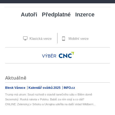
Autoři
Předplatné
Inzerce
Klasická verze
Mobilní verze
VÝBĚR
Aktuálně
Blesk Vánoce
Kalendář svátků 2025
INFO.cz
Trump má utrum: Soud rozhodl o stavbě tanečního sálu v Bílém domě
Sezemský: Ruská raketa v Polsku. Babiš za ním stojí a co dál?
ONLINE: Zelenskyj v Srbsku a Ukrajina udeřila na další sklad Wildberri...