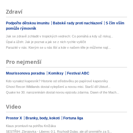
Zdraví
Podpořte dětskou imunitu
Babské rady proti nachlazení
S čím vším
pomůže rýmovník
Jak se zdravě zchladit v tropických vedrech: Co pomáhá a kdy už riskuj...
Úpal a úžeh: Jak je poznat a jak se z nich rychle vyléčit
Parazité v nás: Kterým se u nás líbí a kde v našem těle je můžeme nají...
Pro nejmenší
Mourissonova poradna
Komiksy
Festival ABC
Kdo vynalezl kapesník? Historie od středověku po papírové kapesníky
Ghost Recon Wildlands dostal vylepšení a novou misi. Starší díl Ubisof...
Quake ke 30. narozeninám dostal novou epizodu zdarma. Dawn of the Mach...
Video
Prostor X
Branky, body, kokoti
Fortuna liga
Klaus promluvil na pohřbu Knížáka
SESTŘIH: Zbrojovka - Liberec 0:1. Rozhodl Dulay, ale při premiéře za S...