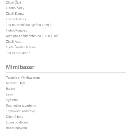
Zboží Živě
Osobní vozy
Zboží Dáma
zbozi.blesk.cz
Jak na prohlídku ojetého vozu?
HobbyKompas
Auto pro začátečníka do 100 000 Kč
Zboží Auto
Ojetá Škoda Octavia
Jak vybrat auto?
Mimibazar
Testujte s Mimibazarem
Monster High
Barbie
Lego
Pyžama
Kosmetika a parfémy
Teplákové soupravy
Dětské boty
Ložní povlečení
Bazar nábytku