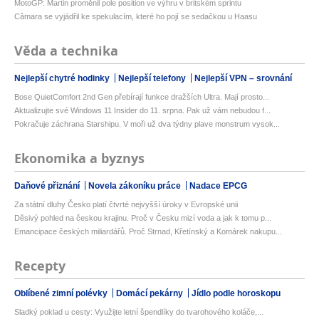
MotoGP: Martin proměnil pole position ve výhru v britském sprintu
Câmara se vyjádřil ke spekulacím, které ho pojí se sedačkou u Haasu
Věda a technika
Nejlepší chytré hodinky
Nejlepší telefony
Nejlepší VPN – srovnání
Bose QuietComfort 2nd Gen přebírají funkce dražších Ultra. Mají prosto...
Aktualizujte své Windows 11 Insider do 11. srpna. Pak už vám nebudou f...
Pokračuje záchrana Starshipu. V moři už dva týdny plave monstrum vysok...
Ekonomika a byznys
Daňové přiznání
Novela zákoníku práce
Nadace EPCG
Za státní dluhy Česko platí čtvrté nejvyšší úroky v Evropské unii
Děsivý pohled na českou krajinu. Proč v Česku mizí voda a jak k tomu p...
Emancipace českých miliardářů. Proč Strnad, Křetínský a Komárek nakupu...
Recepty
Oblíbené zimní polévky
Domácí pekárny
Jídlo podle horoskopu
Sladký poklad u cesty: Využijte letní špendlíky do tvarohového koláče,...