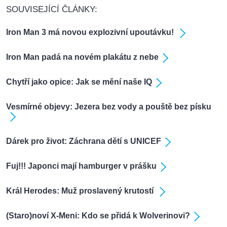
SOUVISEJÍCÍ ČLÁNKY:
Iron Man 3 má novou explozivní upoutávku!
Iron Man padá na novém plakátu z nebe
Chytří jako opice: Jak se mění naše IQ
Vesmírné objevy: Jezera bez vody a pouště bez písku
Dárek pro život: Záchrana dětí s UNICEF
Fuj!!! Japonci mají hamburger v prášku
Král Herodes: Muž proslavený krutostí
(Staro)noví X-Meni: Kdo se přidá k Wolverinovi?