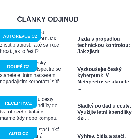
ČLÁNKY ODJINUD
AUTOREVUE.CZ
Jízda s propadlou
technickou kontrolou:
Jak zjistit ...
DOUPĚ.CZ
Vyzkoušejte český
kyberpunk. V
Netspectre se stanete
...
RECEPTY.CZ
Sladký poklad u cesty:
Využijte letní špendlíky
do ...
AUTO.CZ
Výhřev, čidla a stačí,