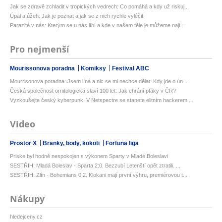
Jak se zdravě zchladit v tropických vedrech: Co pomáhá a kdy už riskuj...
Úpal a úžeh: Jak je poznat a jak se z nich rychle vyléčit
Parazité v nás: Kterým se u nás líbí a kde v našem těle je můžeme nají...
Pro nejmenší
Mourissonova poradna
Komiksy
Festival ABC
Mourrisonova poradna: Jsem líná a nic se mi nechce dělat: Kdy jde o ún...
Česká společnost ornitologická slaví 100 let: Jak chrání ptáky v ČR?
Vyzkoušejte český kyberpunk. V Netspectre se stanete elitním hackerem ...
Video
Prostor X
Branky, body, kokoti
Fortuna liga
Priske byl hodně nespokojen s výkonem Sparty v Mladé Boleslavi
SESTŘIH: Mladá Boleslav - Sparta 2:0. Bezzubí Letenští opět ztratili. ...
SESTŘIH: Zlín - Bohemians 0:2. Klokani mají první výhru, premiérovou t...
Nákupy
hledejceny.cz