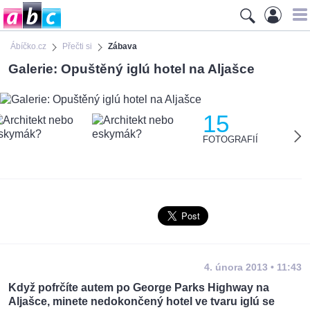
Ábíčko.cz
Přečti si
Zábava
Galerie: Opuštěný iglú hotel na Aljašce
15
FOTOGRAFIÍ
4. února 2013 • 11:43
Když pofrčíte autem po George Parks Highway na
Aljašce, minete nedokončený hotel ve tvaru iglú se