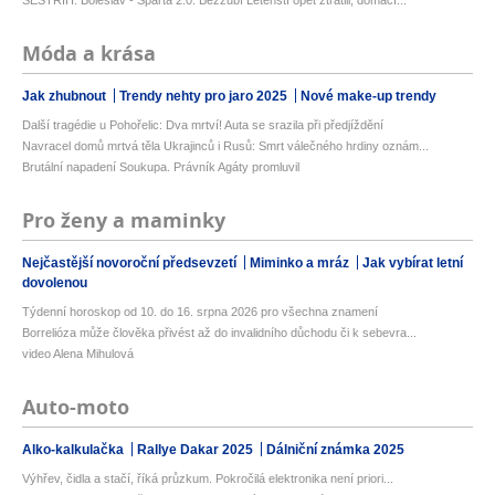
SESTŘIH: Boleslav - Sparta 2:0. Bezzubí Letenští opět ztratili, domácí...
Móda a krása
Jak zhubnout
Trendy nehty pro jaro 2025
Nové make-up trendy
Další tragédie u Pohořelic: Dva mrtví! Auta se srazila při předjíždění
Navracel domů mrtvá těla Ukrajinců i Rusů: Smrt válečného hrdiny oznám...
Brutální napadení Soukupa. Právník Agáty promluvil
Pro ženy a maminky
Nejčastější novoroční předsevzetí
Miminko a mráz
Jak vybírat letní
dovolenou
Týdenní horoskop od 10. do 16. srpna 2026 pro všechna znamení
Borrelióza může člověka přivést až do invalidního důchodu či k sebevra...
video Alena Mihulová
Auto-moto
Alko-kalkulačka
Rallye Dakar 2025
Dálniční známka 2025
Výhřev, čidla a stačí, říká průzkum. Pokročilá elektronika není priori...