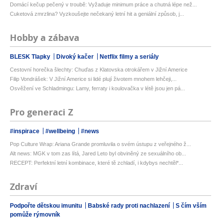
Domácí kečup pečený v troubě: Vyžaduje minimum práce a chutná lépe než...
Cuketová zmrzlina? Vyzkoušejte nečekaný letní hit a geniální způsob, j...
Hobby a zábava
BLESK Tlapky
Divoký kačer
Netflix filmy a seriály
Cestovní horečka šlechty: Chuďas z Klatovska otrokářem v Jižní Americe
Filip Vondrášek: V Jižní Americe si lidé plují životem mnohem lehčeji,...
Osvěžení ve Schladmingu: Lamy, ferraty i koulovačka v létě jsou jen pá...
Pro generaci Z
#inspirace
#wellbeing
#news
Pop Culture Wrap: Ariana Grande promluvila o svém ústupu z veřejného ž...
Alt news: MGK v tom zas lítá, Jared Leto byl obviněný ze sexuálního ob...
RECEPT: Perfektní letní kombinace, které tě zchladí, i kdybys nechtěl*...
Zdraví
Podpořte dětskou imunitu
Babské rady proti nachlazení
S čím vším
pomůže rýmovník