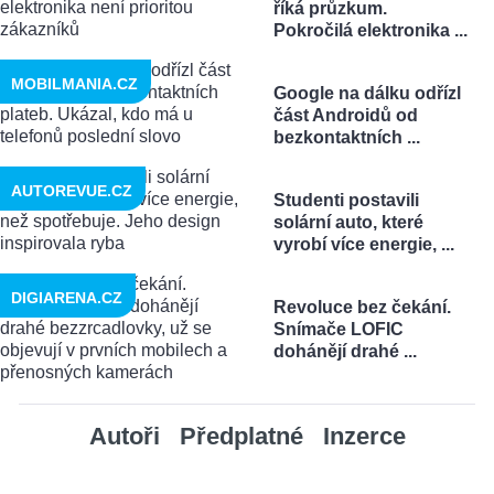
říká průzkum.
Pokročilá elektronika ...
MOBILMANIA.CZ
Google na dálku odřízl
část Androidů od
bezkontaktních ...
AUTOREVUE.CZ
Studenti postavili
solární auto, které
vyrobí více energie, ...
DIGIARENA.CZ
Revoluce bez čekání.
Snímače LOFIC
dohánějí drahé ...
Autoři
Předplatné
Inzerce