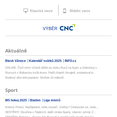
Klasická verze
Mobilní verze
VÝBĚR
Aktuálně
Blesk Vánoce
Kalendář svátků 2025
INFO.cz
ONLINE: Čtyři mrtví včetně dítěte po útoku Rusů na Kyjev a Zelenskyj v...
Rozruch v Bulharsku kvůli dronu: Patřil zřejmě Ukrajině, explodoval ki...
Rodinný dům lehl popelem: Shořelo 10 milionů!
Sport
MS hokej 2025
Biatlon
Liga mistrů
Kritický Priske: Nepřijatelné, tohle nestačí. Změny? Omlouvám se, nedo...
SESTŘIHY: Divočina v Teplicích, další ztráta Sparty. Liberec vyhrál, Z...