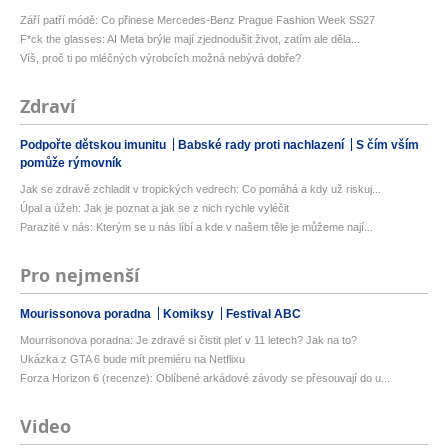
Září patří módě: Co přinese Mercedes-Benz Prague Fashion Week SS27
F*ck the glasses: AI Meta brýle mají zjednodušit život, zatím ale děla...
Víš, proč ti po mléčných výrobcích možná nebývá dobře?
Zdraví
Podpořte dětskou imunitu
Babské rady proti nachlazení
S čím vším
pomůže rýmovník
Jak se zdravě zchladit v tropických vedrech: Co pomáhá a kdy už riskuj...
Úpal a úžeh: Jak je poznat a jak se z nich rychle vyléčit
Parazité v nás: Kterým se u nás líbí a kde v našem těle je můžeme nají...
Pro nejmenší
Mourissonova poradna
Komiksy
Festival ABC
Mourrisonova poradna: Je zdravé si čistit pleť v 11 letech? Jak na to?
Ukázka z GTA 6 bude mít premiéru na Netflixu
Forza Horizon 6 (recenze): Oblíbené arkádové závody se přesouvají do u...
Video