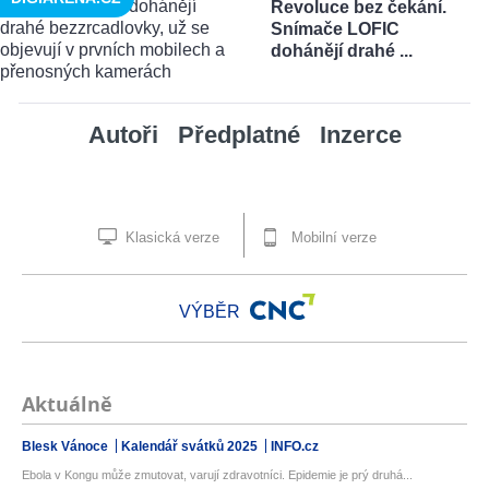
Revoluce bez čekání.
Snímače LOFIC
dohánějí drahé ...
Autoři
Předplatné
Inzerce
Klasická verze
Mobilní verze
VÝBĚR
Aktuálně
Blesk Vánoce
Kalendář svátků 2025
INFO.cz
Ebola v Kongu může zmutovat, varují zdravotníci. Epidemie je prý druhá...