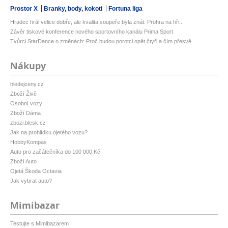
Prostor X
Branky, body, kokoti
Fortuna liga
Hradec hrál velice dobře, ale kvalita soupeře byla znát. Prohra na hři...
Závěr tiskové konference nového sportovního kanálu Prima Sport
Tvůrci StarDance o změnách: Proč budou porotci opět čtyři a čím přesvě...
Nákupy
hledejceny.cz
Zboží Živě
Osobní vozy
Zboží Dáma
zbozi.blesk.cz
Jak na prohlídku ojetého vozu?
HobbyKompas
Auto pro začátečníka do 100 000 Kč
Zboží Auto
Ojetá Škoda Octavia
Jak vybrat auto?
Mimibazar
Testujte s Mimibazarem