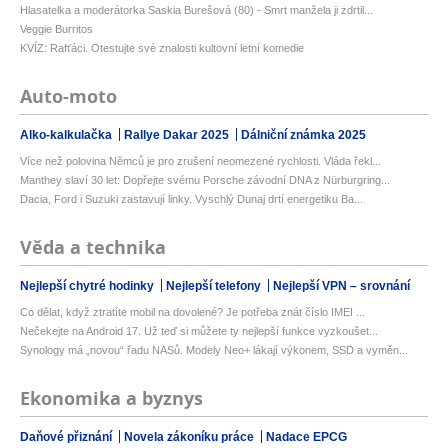
Hlasatelka a moderátorka Saskia Burešová (80) - Smrt manžela ji zdrtil...
Veggie Burritos
KVÍZ: Rafťáci. Otestujte své znalosti kultovní letní komedie
Auto-moto
Alko-kalkulačka
Rallye Dakar 2025
Dálniční známka 2025
Více než polovina Němců je pro zrušení neomezené rychlosti. Vláda řekl...
Manthey slaví 30 let: Dopřejte svému Porsche závodní DNA z Nürburgring...
Dacia, Ford i Suzuki zastavují linky. Vyschlý Dunaj drtí energetiku Ba...
Věda a technika
Nejlepší chytré hodinky
Nejlepší telefony
Nejlepší VPN – srovnání
Co dělat, když ztratíte mobil na dovolené? Je potřeba znát číslo IMEI ...
Nečekejte na Android 17. Už teď si můžete ty nejlepší funkce vyzkoušet...
Synology má „novou“ řadu NASů. Modely Neo+ lákají výkonem, SSD a vyměn...
Ekonomika a byznys
Daňové přiznání
Novela zákoníku práce
Nadace EPCG