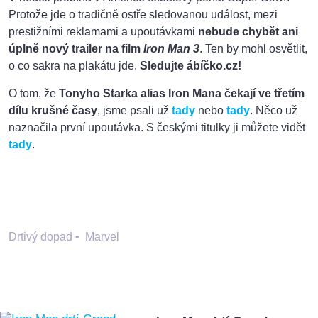
Protože jde o tradičně ostře sledovanou událost, mezi
prestižními reklamami a upoutávkami
nebude chybět ani
úplně nový trailer na film
Iron Man 3
. Ten by mohl osvětlit,
o co sakra na plakátu jde.
Sledujte ábíčko.cz!
O tom, že
Tonyho Starka alias Iron Mana čekají ve třetím
dílu krušné časy
, jsme psali už
tady
nebo
tady
. Něco už
naznačila první upoutávka. S českými titulky ji můžete vidět
tady
.
Drtivý dopad
•
Marvel