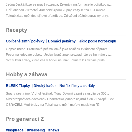
Jedna česká iluze se právě rozpadá. Zelená transformace je pojistkou p...
Obří obchod v letectví. Americké Apollo kupuje easyJet za 161 miliard ...
Tekuté zlato opět dostojí své přezdívce. Zdražení běžné potraviny brzy...
Recepty
Oblíbené zimní polévky
Domácí pekárny
Jídlo podle horoskopu
Oopsie bread: Proteinové pečivo lehké jako obláček zvládnete připravit...
Pozor na jedovaté cukety! Jeden jasný znak prozradí, že se jim máte vy...
Svěží letní saláty, které vás v horku neunaví: Zkuste k zelenině přida...
Hobby a zábava
BLESK Tlapky
Divoký kačer
Netflix filmy a seriály
Sraz v šest ráno. Vrchol festivalu Tóny Dolomit zazní za úsvitu ve 300...
Nízkorozpočtová dovolená? Chorvatsko jedno z nejdražších v Evropě! Lev...
OBRAZEM: Modré slzy na Tchaj-wanu mění moře v magickou říši
Pro generaci Z
#inspirace
#wellbeing
#news