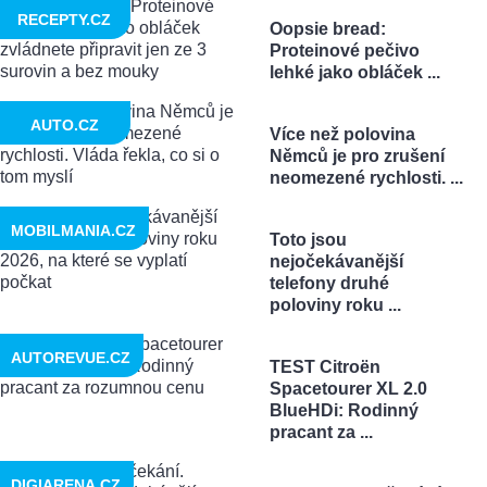
RECEPTY.CZ
Oopsie bread:
Proteinové pečivo
lehké jako obláček ...
AUTO.CZ
Více než polovina
Němců je pro zrušení
neomezené rychlosti. ...
MOBILMANIA.CZ
Toto jsou
nejočekávanější
telefony druhé
poloviny roku ...
AUTOREVUE.CZ
TEST Citroën
Spacetourer XL 2.0
BlueHDi: Rodinný
pracant za ...
DIGIARENA.CZ