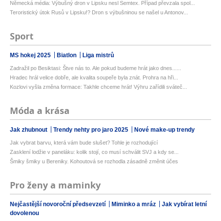
Německá média: Výbušný dron v Lipsku nesl Semtex. Případ převzala spol...
Teroristický útok Rusů v Lipsku!? Dron s výbušninou se našel u Antonov...
Sport
MS hokej 2025
Biatlon
Liga mistrů
Zadražil po Besiktasi: Štve nás to. Ale pokud budeme hrát jako dnes......
Hradec hrál velice dobře, ale kvalita soupeře byla znát. Prohra na hři...
Kozlovi vyšla změna formace: Takhle chceme hrát! Výhru zařídili sváteč...
Móda a krása
Jak zhubnout
Trendy nehty pro jaro 2025
Nové make-up trendy
Jak vybrat barvu, která vám bude slušet? Tohle je rozhodující
Zasklení lodžie v paneláku: kolik stojí, co musí schválit SVJ a kdy se...
Šmiky šmiky u Bereniky. Kohoutová se rozhodla zásadně změnit účes
Pro ženy a maminky
Nejčastější novoroční předsevzetí
Miminko a mráz
Jak vybírat letní
dovolenou