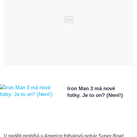
Iron Man 3 má nové
fotky. Je to on? (Není!)
V neděli probíhá v Americe fotbalový pohár
Super Bowl
.