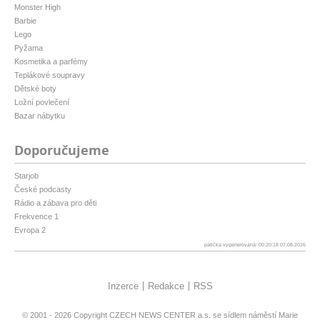
Monster High
Barbie
Lego
Pyžama
Kosmetika a parfémy
Teplákové soupravy
Dětské boty
Ložní povlečení
Bazar nábytku
Doporučujeme
Starjob
České podcasty
Rádio a zábava pro děti
Frekvence 1
Evropa 2
patička vygenerovaná: 00:20:18 07.08.2026
Inzerce
Redakce
RSS
© 2001 - 2026 Copyright
CZECH NEWS CENTER a.s.
se sídlem náměstí Marie