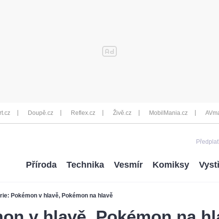
rt.cz
Doupě.cz
Reflex.cz
Živě.cz
MobilMania.cz
AVma
Předplať
Příroda
Technika
Vesmír
Komiksy
Vyst
rie: Pokémon v hlavě, Pokémon na hlavě
mon v hlavě, Pokémon na hl