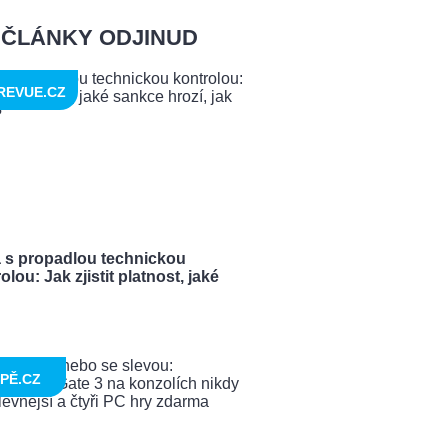
ČLÁNKY ODJINUD
REVUE.CZ
a s propadlou technickou
olou: Jak zjistit platnost, jaké
PĚ.CZ