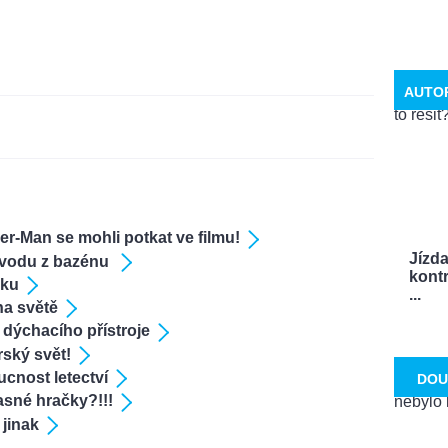
AUTO
er-Man se mohli potkat ve filmu!
Jízd
“ vodu z bazénu
kontr
ku
...
na světě
 dýchacího přístroje
ský svět!
ucnost letectví
DOU
sné hračky?!!!
jinak