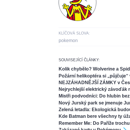
KLÍČOVÁ SLOVA:
pokemon
SOUVISEJÍCÍ ČLÁNKY:
Kolik chybělo? Wolverine a Spid
Požární helikoptéra si „půjčuje
NEJZÁHADNĚJŠÍ ZÁMKY v Čes
Nejrychlejší elektrický závoďák 
Mistři podvodníci: Do hlubin bez
Nový Jurský park se jmenuje Jur
Zelená letadla: Ekologická budo
Kde Batman bere všechny ty úža
Remember Me: Do Paříže trochu 
Zakázané karty v Pokémonu