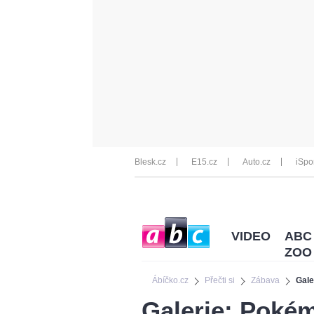
Blesk.cz
E15.cz
Auto.cz
iSpo
VIDEO
ABC
ZOO
Ábíčko.cz
Přečti si
Zábava
Gale
Galerie: Poké