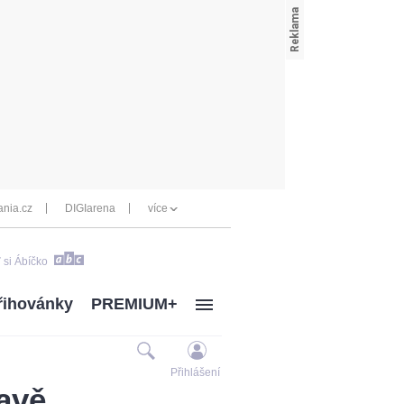
nia.cz
DIGIarena
více
 si Ábíčko
řihovánky
PREMIUM+
Přihlášení
avě