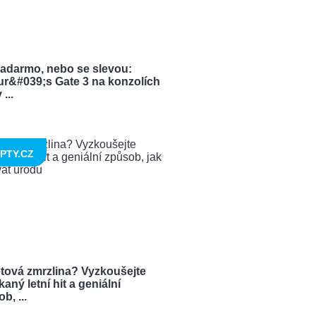
zadarmo, nebo se slevou:
ur&#039;s Gate 3 na konzolích
...
PTY.CZ
tová zmrzlina? Vyzkoušejte
aný letní hit a geniální
b, ...