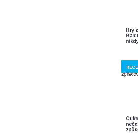
Hry 
Bald
nikdy 
RECE
Cuke
neček
způso