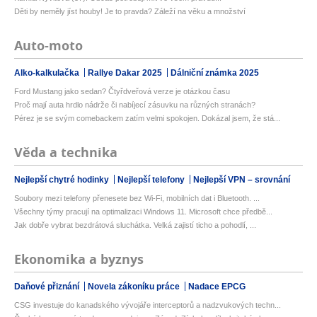
Děti by neměly jíst houby! Je to pravda? Záleží na věku a množství
Auto-moto
Alko-kalkulačka
Rallye Dakar 2025
Dálniční známka 2025
Ford Mustang jako sedan? Čtyřdveřová verze je otázkou času
Proč mají auta hrdlo nádrže či nabíjecí zásuvku na různých stranách?
Pérez je se svým comebackem zatím velmi spokojen. Dokázal jsem, že stá...
Věda a technika
Nejlepší chytré hodinky
Nejlepší telefony
Nejlepší VPN – srovnání
Soubory mezi telefony přenesete bez Wi-Fi, mobilních dat i Bluetooth. ...
Všechny týmy pracují na optimalizaci Windows 11. Microsoft chce předbě...
Jak dobře vybrat bezdrátová sluchátka. Velká zajistí ticho a pohodlí, ...
Ekonomika a byznys
Daňové přiznání
Novela zákoníku práce
Nadace EPCG
CSG investuje do kanadského vývojáře interceptorů a nadzvukových techn...