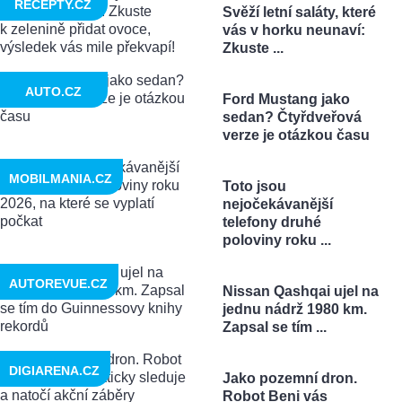
RECEPTY.CZ
Svěží letní saláty, které
vás v horku neunaví:
Zkuste ...
AUTO.CZ
Ford Mustang jako
sedan? Čtyřdveřová
verze je otázkou času
MOBILMANIA.CZ
Toto jsou
nejočekávanější
telefony druhé
poloviny roku ...
AUTOREVUE.CZ
Nissan Qashqai ujel na
jednu nádrž 1980 km.
Zapsal se tím ...
DIGIARENA.CZ
Jako pozemní dron.
Robot Beni vás