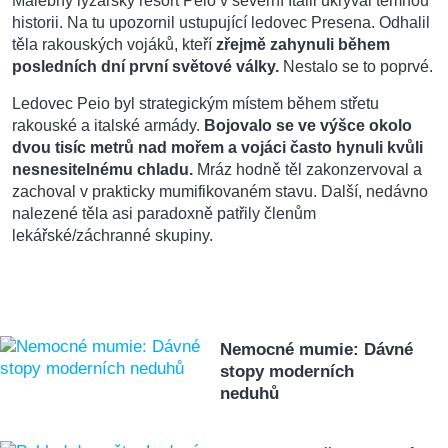
Malebný lyžařský resort Peio v severní Itálii ukrýval temnou
historii. Na tu upozornil ustupující ledovec Presena. Odhalil
těla rakouských vojáků, kteří
zřejmě zahynuli během
posledních dní první světové války.
Nestalo se to poprvé.
Ledovec Peio byl strategickým místem během střetu
rakouské a italské armády.
Bojovalo se ve výšce okolo
dvou tisíc metrů nad mořem a vojáci často hynuli kvůli
nesnesitelnému chladu.
Mráz hodně těl zakonzervoval a
zachoval v prakticky mumifikovaném stavu. Další, nedávno
nalezené těla asi paradoxně patřily členům
lekářské/záchranné skupiny.
Nemocné mumie: Dávné
stopy moderních
neduhů