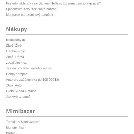
Poslední sklenička se Samem Neillem: Už jsem vám to vyprávěl?
Epicentrum Kalousek Nové nahrání
Meghanin narozeninový taneček
Nákupy
hledejceny.cz
Zboží Živě
Osobní vozy
Zboží Dáma
zbozi.blesk.cz
Jak na prohlídku ojetého vozu?
HobbyKompas
Auto pro začátečníka do 100 000 Kč
Zboží Auto
Ojetá Škoda Octavia
Jak vybrat auto?
Mimibazar
Testujte s Mimibazarem
Monster High
Barbie