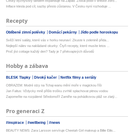
Český byznysový tandem expanduje na Západ. Získal podíl v britské zbro...
Inflace klesla pod cíl, sazby přesto zůstanou. V Česku nyní rozhoduje ...
Recepty
Oblíbené zimní polévky
Domácí pekárny
Jídlo podle horoskopu
Svěží letní saláty, které vás v horku neunaví: Zkuste k zelenině přida...
Nejlepší nálev na nakládané okurky: Čtyři recepty, které musíte letos ...
Proč jíst cottage každý den? Tady je 7 překvapivých důvodů
Hobby a zábava
BLESK Tlapky
Divoký kačer
Netflix filmy a seriály
OBRAZEM: Modré slzy na Tchaj-wanu mění moře v magickou říši
Jan Faltus: Vždycky mně přišlo trošku zvrhlé splachovat pitnou vodou
Zapomeňte na rozpálené Středomoří! Zamiřte na pohádkovou pláž se zlatý...
Pro generaci Z
#inspirace
#wellbeing
#news
BEAUTY NEWS: Zara Larsson servíruje Cheetah Girl makeup a Billie Eilis...