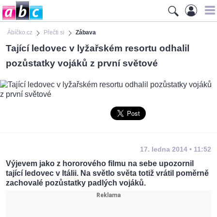
Ábíčko.cz
Přečti si
Zábava
Tající ledovec v lyžařském resortu odhalil
pozůstatky vojáků z první světové
17. ledna 2014 • 11:52
Výjevem jako z hororového filmu na sebe upozornil
tající ledovec v Itálii. Na světlo světa totiž vrátil poměrně
zachovalé pozůstatky padlých vojáků.