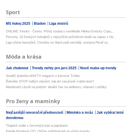
Sport
MS hokej 2025
Biatlon
Liga mistrů
ONLINE: Finsko - Česko. Přímý souboj o semifinále Hlinka Gretzky Cupu,...
Persony. 10 českých hokejistů s nejvyšším průměrem bodů na zápas v his...
Liga očima fanoušků: Chorého ve Slavii zpět nechtějí, sestava Plzně vy...
Móda a krása
Jak zhubnout
Trendy nehty pro jaro 2025
Nové make-up trendy
Soutěž týdeníku AHA TV magazín o kávovar Tchibo
Řekněte STOP mdlým vlasům! Jak jim zaručeně vrátíte lesk?
Mariánské Lázně na podzim: ideální čas na wellness, relaxaci i zážitky
Pro ženy a maminky
Nejčastější novoroční předsevzetí
Miminko a mráz
Jak vybírat letní
dovolenou
Thajské nudle s červeným kari a paprikami
Kamila Nývltová (37): Občas potřebuji mít ve všem pravdu...