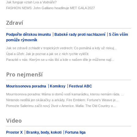
Jak funguje vztah Lva a Vodnáře?
FASHION NEWS: John Galliano headlinuje MET GALA 2027
Zdraví
Podpořte dětskou imunitu
Babské rady proti nachlazení
S čím vším
pomůže rýmovník
Jak se zdravě zchladit v tropických vedrech: Co pomáhá a kdy už riskuj...
Úpal a úžeh: Jak je poznat a jak se z nich rychle vyléčit
Parazité v nás: Kterým se u nás líbí a kde v našem těle je můžeme nají...
Pro nejmenší
Mourissonova poradna
Komiksy
Festival ABC
Mourrisonova poradna: Máma si domů vodí kamarádku, kterou nemám ráda. ...
Nintendo nedělá jen skákačky a arkády. Fire Emblem: Fortune's Weave je...
Pomozte Salierimu začít nový život v Americe. Mafia: The Old Country o...
Video
Prostor X
Branky, body, kokoti
Fortuna liga