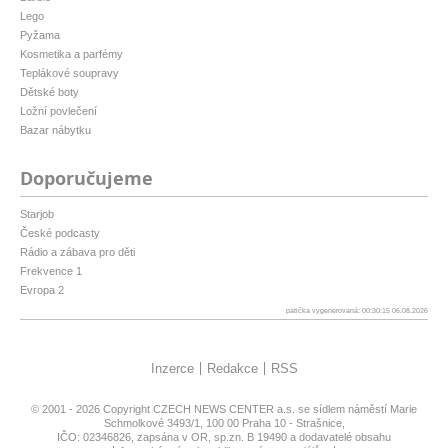
Lego
Pyžama
Kosmetika a parfémy
Teplákové soupravy
Dětské boty
Ložní povlečení
Bazar nábytku
Doporučujeme
Starjob
České podcasty
Rádio a zábava pro děti
Frekvence 1
Evropa 2
patička vygenerovaná: 00:30:15 06.08.2026
Inzerce
Redakce
RSS
© 2001 - 2026 Copyright
CZECH NEWS CENTER a.s.
se sídlem náměstí Marie
Schmolkové 3493/1, 100 00 Praha 10 - Strašnice,
IČO: 02346826, zapsána v OR, sp.zn. B 19490 a dodavatelé obsahu