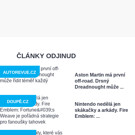
ČLÁNKY ODJINUD
AUTOREVUE.CZ
Aston Martin má první
off-road. Drsný
Dreadnought může ...
DOUPĚ.CZ
Nintendo nedělá jen
skákačky a arkády. Fire
Emblem: ...