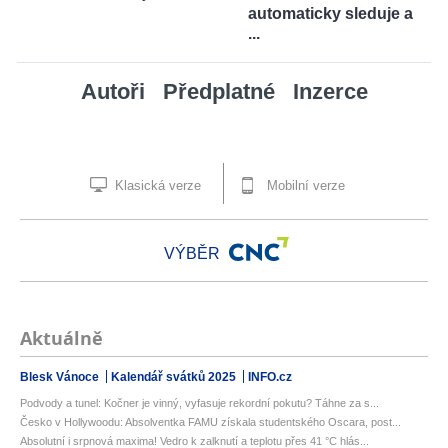
automaticky sleduje a
...
Autoři
Předplatné
Inzerce
Klasická verze
Mobilní verze
VÝBĚR
Aktuálně
Blesk Vánoce
Kalendář svátků 2025
INFO.cz
Podvody a tunel: Kočner je vinný, vyfasuje rekordní pokutu? Táhne za s...
Česko v Hollywoodu: Absolventka FAMU získala studentského Oscara, post...
Absolutní i srpnová maxima! Vedro k zalknutí a teplotu přes 41 °C hlás...