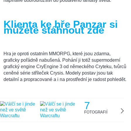
napínavé dobrodružství do poutavého fantasy světa.
Klienta ke hře Panzar si
můžete stáhnout zde
Hra je oproti ostatním MMORPG, které jsou zdarma,
graficky pořádně nabušená. Pohání ji totiž supermoderní
grafický engine CryEngine 3 od německého Cryteku, tvůrců
ceněné série stříleček Crysis. Modely postav jsou tak
detailní a propracované a i na prostřední je radost pohledět.
7
FOTOGRAFIÍ