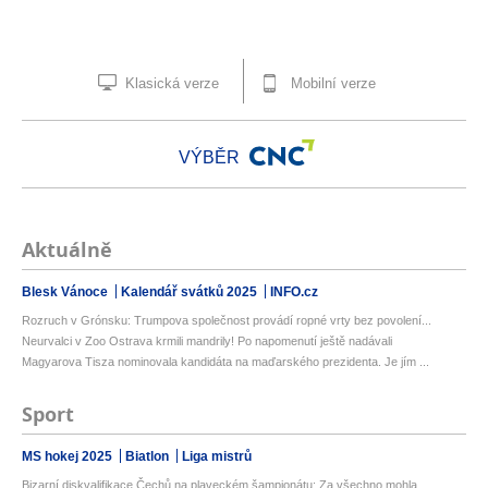
Klasická verze
Mobilní verze
VÝBĚR
Aktuálně
Blesk Vánoce
Kalendář svátků 2025
INFO.cz
Rozruch v Grónsku: Trumpova společnost provádí ropné vrty bez povolení...
Neurvalci v Zoo Ostrava krmili mandrily! Po napomenutí ještě nadávali
Magyarova Tisza nominovala kandidáta na maďarského prezidenta. Je jím ...
Sport
MS hokej 2025
Biatlon
Liga mistrů
Bizarní diskvalifikace Čechů na plaveckém šampionátu: Za všechno mohla...