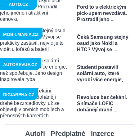
AUTO.CZ
Ford to s elektrickým
pick-upem nevzdává.
Prozradil jeho ...
MOBILMANIA.CZ
Čeká Samsung stejný
osud jako Nokii a
HTC? Vývoj se ...
AUTOREVUE.CZ
Studenti postavili
solární auto, které
vyrobí více energie, ...
DIGIARENA.CZ
Revoluce bez čekání.
Snímače LOFIC
dohánějí drahé ...
Autoři
Předplatné
Inzerce