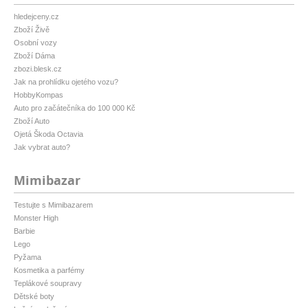
hledejceny.cz
Zboží Živě
Osobní vozy
Zboží Dáma
zbozi.blesk.cz
Jak na prohlídku ojetého vozu?
HobbyKompas
Auto pro začátečníka do 100 000 Kč
Zboží Auto
Ojetá Škoda Octavia
Jak vybrat auto?
Mimibazar
Testujte s Mimibazarem
Monster High
Barbie
Lego
Pyžama
Kosmetika a parfémy
Teplákové soupravy
Dětské boty