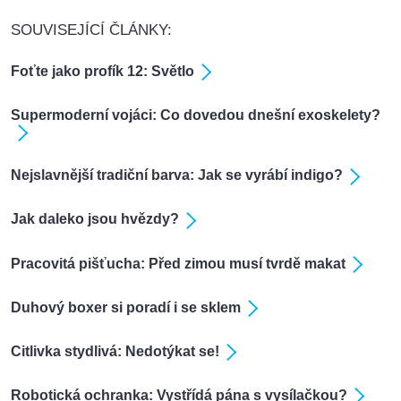
SOUVISEJÍCÍ ČLÁNKY:
Foťte jako profík 12: Světlo
Supermoderní vojáci: Co dovedou dnešní exoskelety?
Nejslavnější tradiční barva: Jak se vyrábí indigo?
Jak daleko jsou hvězdy?
Pracovitá pišťucha: Před zimou musí tvrdě makat
Duhový boxer si poradí i se sklem
Citlivka stydlivá: Nedotýkat se!
Robotická ochranka: Vystřídá pána s vysílačkou?