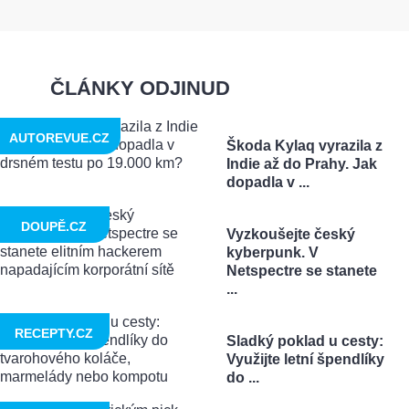
ČLÁNKY ODJINUD
AUTOREVUE.CZ
Škoda Kylaq vyrazila z
Indie až do Prahy. Jak
dopadla v ...
DOUPĚ.CZ
Vyzkoušejte český
kyberpunk. V
Netspectre se stanete
...
RECEPTY.CZ
Sladký poklad u cesty:
Využijte letní špendlíky
do ...