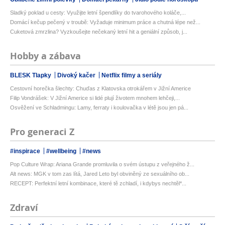
Sladký poklad u cesty: Využijte letní špendlíky do tvarohového koláče,...
Domácí kečup pečený v troubě: Vyžaduje minimum práce a chutná lépe než...
Cuketová zmrzlina? Vyzkoušejte nečekaný letní hit a geniální způsob, j...
Hobby a zábava
BLESK Tlapky
Divoký kačer
Netflix filmy a seriály
Cestovní horečka šlechty: Chuďas z Klatovska otrokářem v Jižní Americe
Filip Vondrášek: V Jižní Americe si lidé plují životem mnohem lehčeji,...
Osvěžení ve Schladmingu: Lamy, ferraty i koulovačka v létě jsou jen pá...
Pro generaci Z
#inspirace
#wellbeing
#news
Pop Culture Wrap: Ariana Grande promluvila o svém ústupu z veřejného ž...
Alt news: MGK v tom zas lítá, Jared Leto byl obviněný ze sexuálního ob...
RECEPT: Perfektní letní kombinace, které tě zchladí, i kdybys nechtěl*...
Zdraví