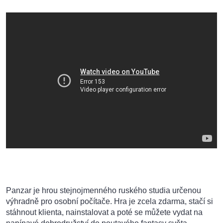
Panzar je hrou stejnojmenného ruského studia určenou
výhradně pro osobní počítače. Hra je zcela zdarma, stačí si
stáhnout klienta, nainstalovat a poté se můžete vydat na