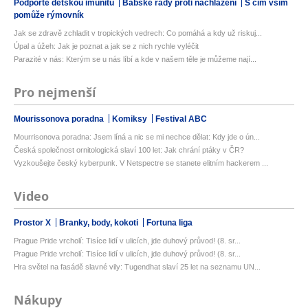
Podpořte dětskou imunitu
Babské rady proti nachlazení
S čím vším
pomůže rýmovník
Jak se zdravě zchladit v tropických vedrech: Co pomáhá a kdy už riskuj...
Úpal a úžeh: Jak je poznat a jak se z nich rychle vyléčit
Parazité v nás: Kterým se u nás líbí a kde v našem těle je můžeme nají...
Pro nejmenší
Mourissonova poradna
Komiksy
Festival ABC
Mourrisonova poradna: Jsem líná a nic se mi nechce dělat: Kdy jde o ún...
Česká společnost ornitologická slaví 100 let: Jak chrání ptáky v ČR?
Vyzkoušejte český kyberpunk. V Netspectre se stanete elitním hackerem ...
Video
Prostor X
Branky, body, kokoti
Fortuna liga
Prague Pride vrcholí: Tisíce lidí v ulicích, jde duhový průvod! (8. sr...
Prague Pride vrcholí: Tisíce lidí v ulicích, jde duhový průvod! (8. sr...
Hra světel na fasádě slavné vily: Tugendhat slaví 25 let na seznamu UN...
Nákupy