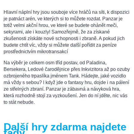
Hlavní náplní hry jsou souboje více hráčů na síti, k dispozici
je patnáct arén, ve kterých si to můžete rozdat. Panzar je
totiž velmi akční hrou, ve které se budete ohánět meči,
sekyrami, ale i kouzly! Samozřejmě, že za získané
zkušenosti získáte nové schopnosti i zbraně. A pokud jich
budete chtít víc, vždy si můžete další pořídit za peníze
prostřednictvím mikrotransakcí
Na výběr je celkem osm tříd postav, od Paladina,
Bersekera, Ledové čarodějnice přes Inkvizitora až po ozuby
ozbrojeného trpaslíka jménem Tank. Hádejte, jaké vozidlo
má vždy s sebou? I když jde o fantasy hru, dojde i na pálení
ze střelných zbraní. Panzar je zábavná a návyková hra,
která rozhodně stojí za vyzkoušení. Jen do ní jděte, nic vás
to stát nebude.
Další hry zdarma najdete
tady