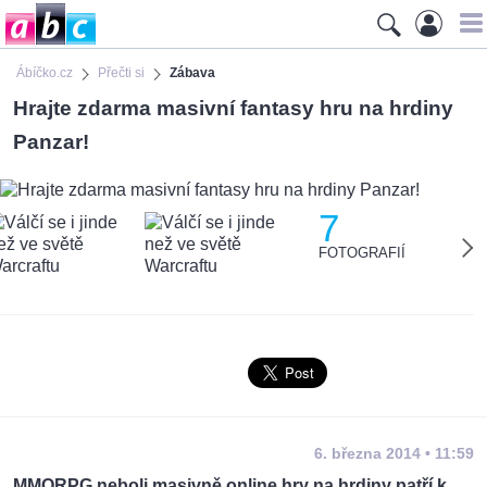
Ábíčko.cz
Přečti si
Zábava
Hrajte zdarma masivní fantasy hru na hrdiny
Panzar!
7
FOTOGRAFIÍ
6. března 2014 • 11:59
MMORPG neboli masivně online hry na hrdiny patří k