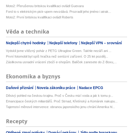
Moto2: Přerušenou britskou kvalifikaci ovládl Guevara
Ford to s elektrickým pick-upem nevzdává. Prozradil jeho jméno i atrak...
Moto2: První britskou kvalifikaci ovládl Roberts
Věda a technika
Nejlepší chytré hodinky
Nejlepší telefony
Nejlepší VPN – srovnání
Vytiskli jsme vítězný pohár z PETG Ultraglow Green. Takhle nezáří ani ...
První fotomobil byl spíš hračka než seriózní zařízení. O 25 let pozděj...
Zásilkovna usnadní vrácení zboží e-shopům. Balíček zanesete do Z-Boxu,...
Ekonomika a byznys
Daňové přiznání
Novela zákoníku práce
Nadace EPCG
Děsivý pohled na českou krajinu. Proč v Česku mizí voda a jak k tomu p...
Emancipace českých miliardářů. Proč Strnad, Křetínský a Komárek nakupu...
Tajemství měnové intervence: obranou japonského jenu chrání Amerika hl...
Recepty
Oblíbené zimní polévky
Domácí pekárny
Jídlo podle horoskopu