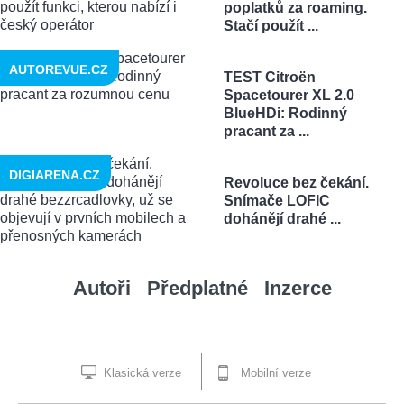
poplatků za roaming.
Stačí použít ...
AUTOREVUE.CZ
TEST Citroën
Spacetourer XL 2.0
BlueHDi: Rodinný
pracant za ...
DIGIARENA.CZ
Revoluce bez čekání.
Snímače LOFIC
dohánějí drahé ...
Autoři
Předplatné
Inzerce
Klasická verze
Mobilní verze