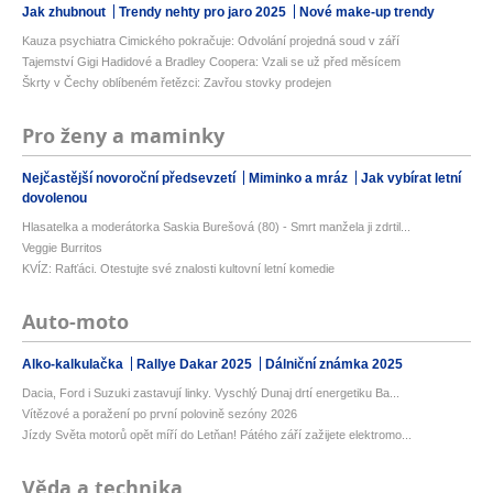
Jak zhubnout
Trendy nehty pro jaro 2025
Nové make-up trendy
Kauza psychiatra Cimického pokračuje: Odvolání projedná soud v září
Tajemství Gigi Hadidové a Bradley Coopera: Vzali se už před měsícem
Škrty v Čechy oblíbeném řetězci: Zavřou stovky prodejen
Pro ženy a maminky
Nejčastější novoroční předsevzetí
Miminko a mráz
Jak vybírat letní
dovolenou
Hlasatelka a moderátorka Saskia Burešová (80) - Smrt manžela ji zdrtil...
Veggie Burritos
KVÍZ: Rafťáci. Otestujte své znalosti kultovní letní komedie
Auto-moto
Alko-kalkulačka
Rallye Dakar 2025
Dálniční známka 2025
Dacia, Ford i Suzuki zastavují linky. Vyschlý Dunaj drtí energetiku Ba...
Vítězové a poražení po první polovině sezóny 2026
Jízdy Světa motorů opět míří do Letňan! Pátého září zažijete elektromo...
Věda a technika