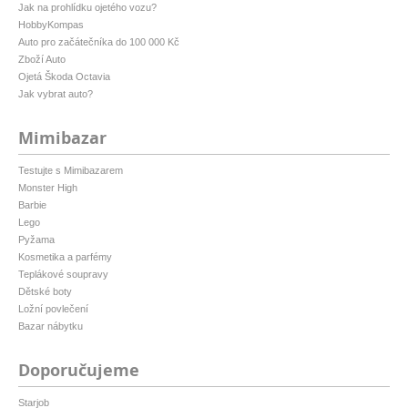
Jak na prohlídku ojetého vozu?
HobbyKompas
Auto pro začátečníka do 100 000 Kč
Zboží Auto
Ojetá Škoda Octavia
Jak vybrat auto?
Mimibazar
Testujte s Mimibazarem
Monster High
Barbie
Lego
Pyžama
Kosmetika a parfémy
Teplákové soupravy
Dětské boty
Ložní povlečení
Bazar nábytku
Doporučujeme
Starjob