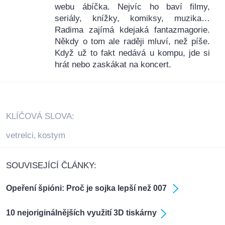
webu ábíčka. Nejvíc ho baví filmy,
seriály, knížky, komiksy, muzika…
Radima zajímá kdejaká fantazmagorie.
Někdy o tom ale raději mluví, než píše.
Když už to fakt nedává u kompu, jde si
hrát nebo zaskákat na koncert.
KLÍČOVÁ SLOVA:
vetrelci
kostym
,
SOUVISEJÍCÍ ČLÁNKY:
Opeření špióni: Proč je sojka lepší než 007
10 nejoriginálnějších využití 3D tiskárny