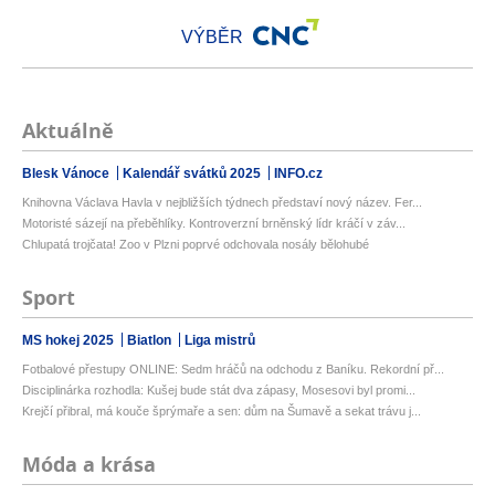
VÝBĚR
Aktuálně
Blesk Vánoce
Kalendář svátků 2025
INFO.cz
Knihovna Václava Havla v nejbližších týdnech představí nový název. Fer...
Motoristé sázejí na přeběhlíky. Kontroverzní brněnský lídr kráčí v záv...
Chlupatá trojčata! Zoo v Plzni poprvé odchovala nosály bělohubé
Sport
MS hokej 2025
Biatlon
Liga mistrů
Fotbalové přestupy ONLINE: Sedm hráčů na odchodu z Baníku. Rekordní př...
Disciplinárka rozhodla: Kušej bude stát dva zápasy, Mosesovi byl promi...
Krejčí přibral, má kouče šprýmaře a sen: dům na Šumavě a sekat trávu j...
Móda a krása