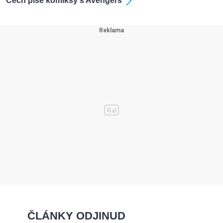
Čech píše komiksy s Avengers
ČLÁNKY ODJINUD