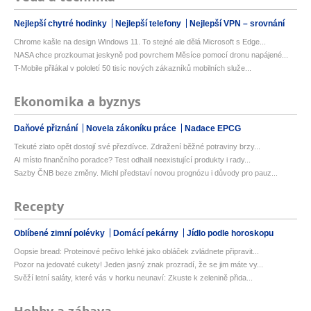
Nejlepší chytré hodinky
Nejlepší telefony
Nejlepší VPN – srovnání
Chrome kašle na design Windows 11. To stejné ale dělá Microsoft s Edge...
NASA chce prozkoumat jeskyně pod povrchem Měsíce pomocí dronu napájené...
T-Mobile přilákal v pololetí 50 tisíc nových zákazníků mobilních služe...
Ekonomika a byznys
Daňové přiznání
Novela zákoníku práce
Nadace EPCG
Tekuté zlato opět dostojí své přezdívce. Zdražení běžné potraviny brzy...
AI místo finančního poradce? Test odhalil neexistující produkty i rady...
Sazby ČNB beze změny. Michl představí novou prognózu i důvody pro pauz...
Recepty
Oblíbené zimní polévky
Domácí pekárny
Jídlo podle horoskopu
Oopsie bread: Proteinové pečivo lehké jako obláček zvládnete připravit...
Pozor na jedovaté cukety! Jeden jasný znak prozradí, že se jim máte vy...
Svěží letní saláty, které vás v horku neunaví: Zkuste k zelenině přida...