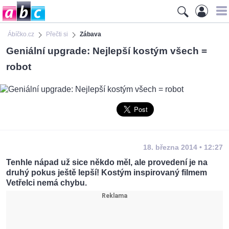
Ábíčko.cz
Přečti si
Zábava
Geniální upgrade: Nejlepší kostým všech =
robot
18. března 2014 • 12:27
Tenhle nápad už sice někdo měl, ale provedení je na
druhý pokus ještě lepší! Kostým inspirovaný filmem
Vetřelci nemá chybu.