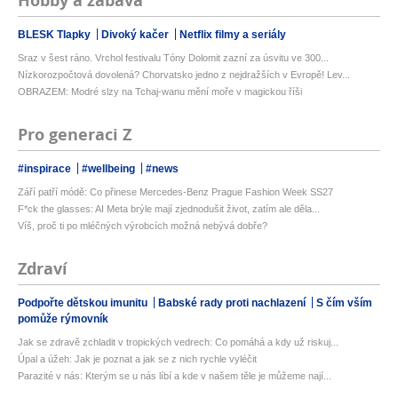
Hobby a zábava
BLESK Tlapky
Divoký kačer
Netflix filmy a seriály
Sraz v šest ráno. Vrchol festivalu Tóny Dolomit zazní za úsvitu ve 300...
Nízkorozpočtová dovolená? Chorvatsko jedno z nejdražších v Evropě! Lev...
OBRAZEM: Modré slzy na Tchaj-wanu mění moře v magickou říši
Pro generaci Z
#inspirace
#wellbeing
#news
Září patří módě: Co přinese Mercedes-Benz Prague Fashion Week SS27
F*ck the glasses: AI Meta brýle mají zjednodušit život, zatím ale děla...
Víš, proč ti po mléčných výrobcích možná nebývá dobře?
Zdraví
Podpořte dětskou imunitu
Babské rady proti nachlazení
S čím vším
pomůže rýmovník
Jak se zdravě zchladit v tropických vedrech: Co pomáhá a kdy už riskuj...
Úpal a úžeh: Jak je poznat a jak se z nich rychle vyléčit
Parazité v nás: Kterým se u nás líbí a kde v našem těle je můžeme nají...