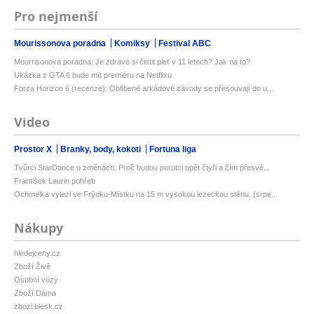
Pro nejmenší
Mourissonova poradna
Komiksy
Festival ABC
Mourrisonova poradna: Je zdravé si čistit pleť v 11 letech? Jak na to?
Ukázka z GTA 6 bude mít premiéru na Netflixu
Forza Horizon 6 (recenze): Oblíbené arkádové závody se přesouvají do u...
Video
Prostor X
Branky, body, kokoti
Fortuna liga
Tvůrci StarDance o změnách: Proč budou porotci opět čtyři a čím přesvě...
František Laurin pohřeb
Ochmelka vylezl ve Frýdku-Místku na 15 m vysokou lezeckou stěnu. (srpe...
Nákupy
hledejceny.cz
Zboží Živě
Osobní vozy
Zboží Dáma
zbozi.blesk.cz