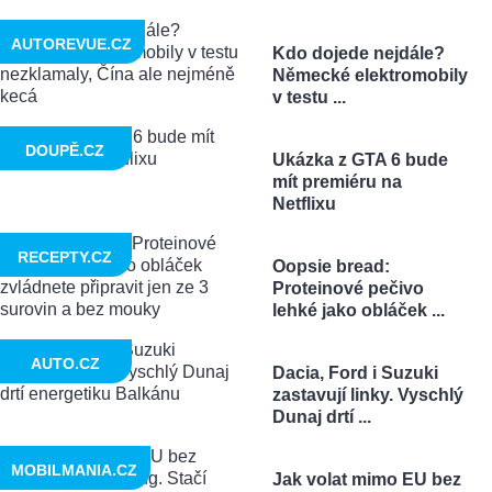
AUTOREVUE.CZ
Kdo dojede nejdále?
Německé elektromobily
v testu ...
DOUPĚ.CZ
Ukázka z GTA 6 bude
mít premiéru na
Netflixu
RECEPTY.CZ
Oopsie bread:
Proteinové pečivo
lehké jako obláček ...
AUTO.CZ
Dacia, Ford i Suzuki
zastavují linky. Vyschlý
Dunaj drtí ...
MOBILMANIA.CZ
Jak volat mimo EU bez