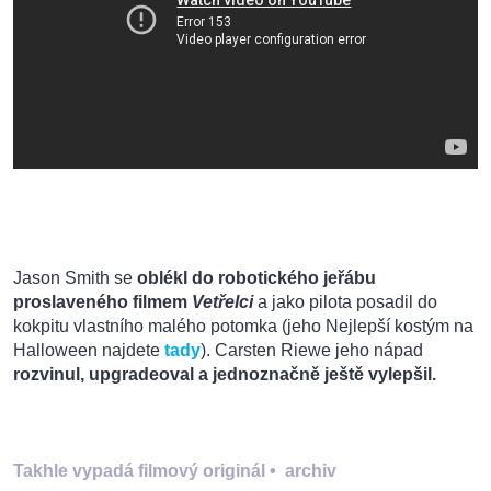
Jason Smith se
oblékl do robotického jeřábu
proslaveného filmem
Vetřelci
a jako pilota posadil do
kokpitu vlastního malého potomka (jeho Nejlepší kostým na
Halloween najdete
tady
). Carsten Riewe jeho nápad
rozvinul, upgradeoval a jednoznačně ještě vylepšil.
Takhle vypadá filmový originál
•
archiv