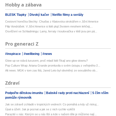
Hobby a zábava
BLESK Tlapky
Divoký kačer
Netflix filmy a seriály
Cestovní horečka šlechty: Chuďas z Klatovska otrokářem v Jižní Americe
Filip Vondrášek: V Jižní Americe si lidé plují životem mnohem lehčeji,...
Osvěžení ve Schladmingu: Lamy, ferraty i koulovačka v létě jsou jen pá...
Pro generaci Z
#inspirace
#wellbeing
#news
Glow up se stává luxusem, proč mladí lidé říkají ano glow downu?
Pop Culture Wrap: Ariana Grande promluvila o svém ústupu z veřejného ž...
Alt news: MGK v tom zas lítá, Jared Leto byl obviněný ze sexuálního ob...
Zdraví
Podpořte dětskou imunitu
Babské rady proti nachlazení
S čím vším
pomůže rýmovník
Jak se zdravě zchladit v tropických vedrech: Co pomáhá a kdy už riskuj...
Úpal a úžeh: Jak je poznat a jak se z nich rychle vyléčit
Parazité v nás: Kterým se u nás líbí a kde v našem těle je můžeme nají...