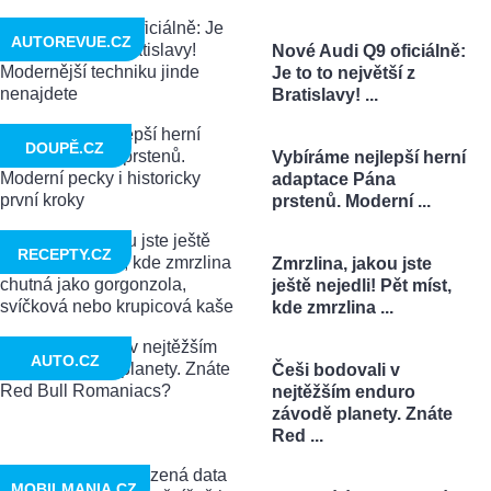
AUTOREVUE.CZ
Nové Audi Q9 oficiálně:
Je to to největší z
Bratislavy! ...
DOUPĚ.CZ
Vybíráme nejlepší herní
adaptace Pána
prstenů. Moderní ...
RECEPTY.CZ
Zmrzlina, jakou jste
ještě nejedli! Pět míst,
kde zmrzlina ...
AUTO.CZ
Češi bodovali v
nejtěžším enduro
závodě planety. Znáte
Red ...
MOBILMANIA.CZ