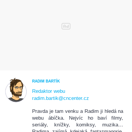
RADIM BARTÍK
Redaktor webu
radim.bartik@cncenter.cz
Pravda je tam venku a Radim ji hledá na
webu ábíčka. Nejvíc ho baví filmy,
seriály, knížky, komiksy, muzika…
Radima zajímá kdejaká fantazmagorie.