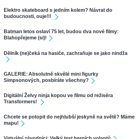
Elektro skateboard s jedním kolem? Návrat do
budoucnosti, ouje!!!
Batman letos oslaví 75 let, budou dva nové filmy:
Blahopřejeme (si)!
Dělník (ne)čeká na hasiče, zachraňuje se jako nindža
GALERIE: Absolutně skvělé mini figurky
Simpsonových, posbíráte všechny?
Digitální Želvy ninja kopou ve filmu od režiséra
Transformers!
Chcete se potopit do nejhlubší jeskyně na světě? Máme
mapu!
Virtuální závodníci: Velký test herních volantů