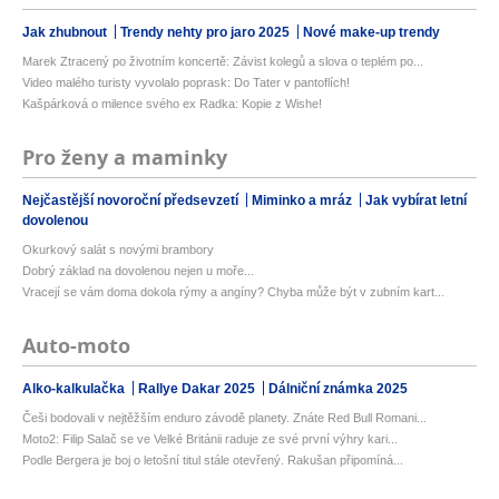
Jak zhubnout
Trendy nehty pro jaro 2025
Nové make-up trendy
Marek Ztracený po životním koncertě: Závist kolegů a slova o teplém po...
Video malého turisty vyvolalo poprask: Do Tater v pantoflích!
Kašpárková o milence svého ex Radka: Kopie z Wishe!
Pro ženy a maminky
Nejčastější novoroční předsevzetí
Miminko a mráz
Jak vybírat letní
dovolenou
Okurkový salát s novými brambory
Dobrý základ na dovolenou nejen u moře...
Vracejí se vám doma dokola rýmy a angíny? Chyba může být v zubním kart...
Auto-moto
Alko-kalkulačka
Rallye Dakar 2025
Dálniční známka 2025
Češi bodovali v nejtěžším enduro závodě planety. Znáte Red Bull Romani...
Moto2: Filip Salač se ve Velké Británii raduje ze své první výhry kari...
Podle Bergera je boj o letošní titul stále otevřený. Rakušan připomíná...