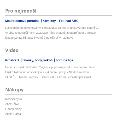
Pro nejmenší
Mourissonova poradna
Komiksy
Festival ABC
Nahlédněte do nové továrny Škoda Auto: Takhle probíhá výroba baterií p...
Vybíráme nejlepší herní adaptace Pána prstenů. Moderní pecky i histori...
Desková hra Stínadla: Rychlé šípy ožívají v napínavé
Video
Prostor X
Branky, body, kokoti
Fortuna liga
Fanoušci čínského Dalian Yingbo si připravili parádní choreo pro Stanc...
Priske byl hodně nespokojen s výkonem Sparty v Mladé Boleslavi
SESTŘIH: Mladá Boleslav - Sparta 2:0. Bezzubí Letenští opět ztratili. ...
Nákupy
hledejceny.cz
Zboží Živě
Osobní vozy
Zboží Dáma