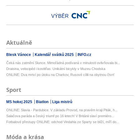
VÝBĚR
Aktuálně
Blesk Vánoce
Kalendář svátků 2025
INFO.cz
Čeká nás zatmění Slunce. Mimořádná podívaná v minulosti ovlivňovala bi...
Draisina, velocipéd i kostitřas: Unikátní bicykly v Muzeu Chodska
ONLINE: Dva mrtví po útoku na Charkov, Rusové cílili na obytnou čtvrť
Sport
MS hokej 2025
Biatlon
Liga mistrů
ONLINE: Slavia - Pardubice. V základu Provod, na pravém kraji Piták, h...
Salačova paráda a český triumf po 16 letech! V Británii slaví premiéro...
Fotbalové přestupy ONLINE: odchod Vindahla ze Sparty se blíží, míří do...
Móda a krása