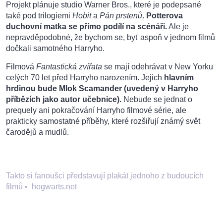
Projekt plánuje studio Warner Bros., které je podepsané
také pod trilogiemi
Hobit
a
Pán prstenů
.
Potterova
duchovní matka se přímo podílí na scénáři.
Ale je
nepravděpodobné, že bychom se, byť aspoň v jednom filmů
dočkali samotného Harryho.
Filmová
Fantastická zvířata
se mají odehrávat v New Yorku
celých 70 let před Harryho narozením. Jejich
hlavním
hrdinou bude Mlok Scamander (uvedený v Harryho
příbězích jako autor učebnice).
Nebude se jednat o
prequely ani pokračování Harryho filmové série, ale
prakticky samostatné příběhy, které rozšiřují známý svět
čarodějů a mudlů.
Takto si fanoušci představují plakát jednoho z budoucích
filmů
•
hogwarts.net