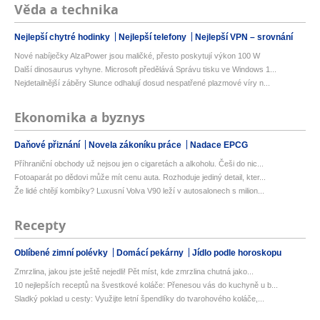
Věda a technika
Nejlepší chytré hodinky
Nejlepší telefony
Nejlepší VPN – srovnání
Nové nabíječky AlzaPower jsou maličké, přesto poskytují výkon 100 W
Další dinosaurus vyhyne. Microsoft předělává Správu tisku ve Windows 1...
Nejdetailnější záběry Slunce odhalují dosud nespatřené plazmové víry n...
Ekonomika a byznys
Daňové přiznání
Novela zákoníku práce
Nadace EPCG
Příhraniční obchody už nejsou jen o cigaretách a alkoholu. Češi do nic...
Fotoaparát po dědovi může mít cenu auta. Rozhoduje jediný detail, kter...
Že lidé chtějí kombíky? Luxusní Volva V90 leží v autosalonech s milion...
Recepty
Oblíbené zimní polévky
Domácí pekárny
Jídlo podle horoskopu
Zmrzlina, jakou jste ještě nejedli! Pět míst, kde zmrzlina chutná jako...
10 nejlepších receptů na švestkové koláče: Přenesou vás do kuchyně u b...
Sladký poklad u cesty: Využijte letní špendlíky do tvarohového koláče,...