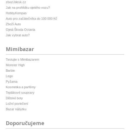
zbozi.blesk.cz
Jak na prohlídku ojetého vozu?
HobbyKompas
Auto pro začátečníka do 100 000 Kč
Zboží Auto
Ojetá Škoda Octavia
Jak vybrat auto?
Mimibazar
Testujte s Mimibazarem
Monster High
Barbie
Lego
Pyžama
Kosmetika a parfémy
Teplákové soupravy
Dětské boty
Ložní povlečení
Bazar nábytku
Doporučujeme