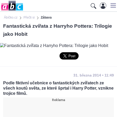
Ábíčko.cz
Přečti si
Zábava
Fantastická zvířata z Harryho Pottera: Trilogie
jako Hobit
31. března 2014 • 11:49
Podle fiktivní učebnice o fantastických zvířatech ze
všech koutů světa, ze které šprtal i Harry Potter, vznikne
trojice filmů.