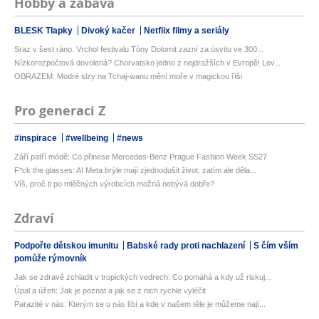
Hobby a zábava
BLESK Tlapky
Divoký kačer
Netflix filmy a seriály
Sraz v šest ráno. Vrchol festivalu Tóny Dolomit zazní za úsvitu ve 300...
Nízkorozpočtová dovolená? Chorvatsko jedno z nejdražších v Evropě! Lev...
OBRAZEM: Modré slzy na Tchaj-wanu mění moře v magickou říši
Pro generaci Z
#inspirace
#wellbeing
#news
Září patří módě: Co přinese Mercedes-Benz Prague Fashion Week SS27
F*ck the glasses: AI Meta brýle mají zjednodušit život, zatím ale děla...
Víš, proč ti po mléčných výrobcích možná nebývá dobře?
Zdraví
Podpořte dětskou imunitu
Babské rady proti nachlazení
S čím vším
pomůže rýmovník
Jak se zdravě zchladit v tropických vedrech: Co pomáhá a kdy už riskuj...
Úpal a úžeh: Jak je poznat a jak se z nich rychle vyléčit
Parazité v nás: Kterým se u nás líbí a kde v našem těle je můžeme nají...