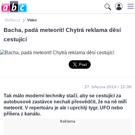
Ábíčko.cz
Video
Bacha, padá meteorit! Chytrá reklama děsí
cestující
27. března 2014 • 12:39
Tak málo moderní techniky stačí, aby se cestující za
autobusové zastávce nechali přesvědčit, že na ně míří
meteorit. V repertoáru je ale i uprchlý tygr, UFO nebo
příšera z kanálu.