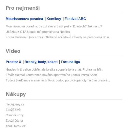
Pro nejmenší
Mourissonova poradna
Komiksy
Festival ABC
Mourrisonova poradna: Je zdravé si čistit pleť v 11 letech? Jak na to?
Ukázka z GTA 6 bude mít premiéru na Netflixu
Forza Horizon 6 (recenze): Oblíbené arkádové závody se přesouvají do u...
Video
Prostor X
Branky, body, kokoti
Fortuna liga
Hradec hrál velice dobře, ale kvalita soupeře byla znát. Prohra na hři...
Závěr tiskové konference nového sportovního kanálu Prima Sport
Tvůrci StarDance o změnách: Proč budou porotci opět čtyři a čím přesvě...
Nákupy
hledejceny.cz
Zboží Živě
Osobní vozy
Zboží Dáma
zbozi.blesk.cz