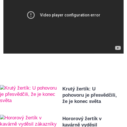
Krutý žertík: U
pohovoru je přesvědčili,
že je konec světa
Hororový žertík v
kavárně vyděsil