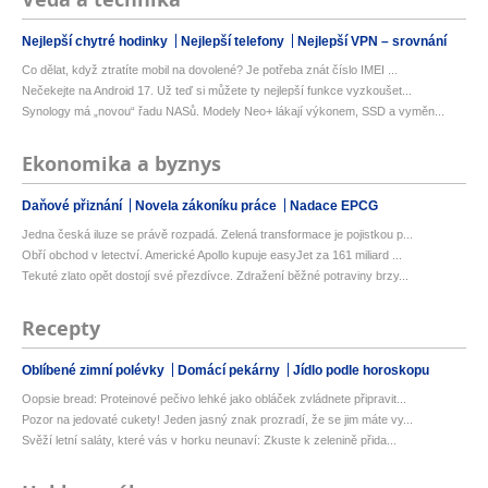
Nejlepší chytré hodinky
Nejlepší telefony
Nejlepší VPN – srovnání
Co dělat, když ztratíte mobil na dovolené? Je potřeba znát číslo IMEI ...
Nečekejte na Android 17. Už teď si můžete ty nejlepší funkce vyzkoušet...
Synology má „novou“ řadu NASů. Modely Neo+ lákají výkonem, SSD a vyměn...
Ekonomika a byznys
Daňové přiznání
Novela zákoníku práce
Nadace EPCG
Jedna česká iluze se právě rozpadá. Zelená transformace je pojistkou p...
Obří obchod v letectví. Americké Apollo kupuje easyJet za 161 miliard ...
Tekuté zlato opět dostojí své přezdívce. Zdražení běžné potraviny brzy...
Recepty
Oblíbené zimní polévky
Domácí pekárny
Jídlo podle horoskopu
Oopsie bread: Proteinové pečivo lehké jako obláček zvládnete připravit...
Pozor na jedovaté cukety! Jeden jasný znak prozradí, že se jim máte vy...
Svěží letní saláty, které vás v horku neunaví: Zkuste k zelenině přida...