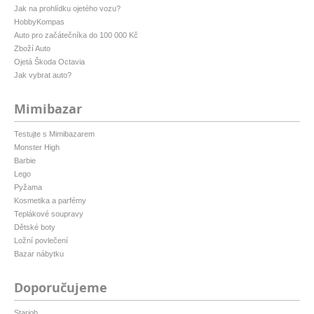
Jak na prohlídku ojetého vozu?
HobbyKompas
Auto pro začátečníka do 100 000 Kč
Zboží Auto
Ojetá Škoda Octavia
Jak vybrat auto?
Mimibazar
Testujte s Mimibazarem
Monster High
Barbie
Lego
Pyžama
Kosmetika a parfémy
Teplákové soupravy
Dětské boty
Ložní povlečení
Bazar nábytku
Doporučujeme
Starjob