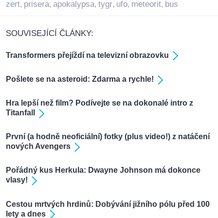
zert
prisera
apokalypsa
tygr
ufo
meteorit
bus
,
,
,
,
,
,
SOUVISEJÍCÍ ČLÁNKY:
Transformers přejíždí na televizní obrazovku
Pošlete se na asteroid: Zdarma a rychle!
Hra lepší než film? Podívejte se na dokonalé intro z
Titanfall
První (a hodně neoficiální) fotky (plus video!) z natáčení
nových Avengers
Pořádný kus Herkula: Dwayne Johnson má dokonce
vlasy!
Cestou mrtvých hrdinů: Dobývání jižního pólu před 100
lety a dnes