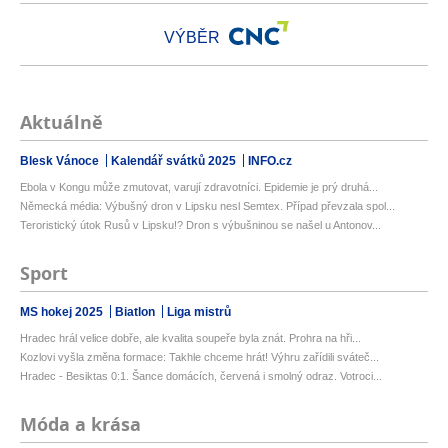
VÝBĚR
Aktuálně
Blesk Vánoce
Kalendář svátků 2025
INFO.cz
Ebola v Kongu může zmutovat, varují zdravotníci. Epidemie je prý druhá...
Německá média: Výbušný dron v Lipsku nesl Semtex. Případ převzala spol...
Teroristický útok Rusů v Lipsku!? Dron s výbušninou se našel u Antonov...
Sport
MS hokej 2025
Biatlon
Liga mistrů
Hradec hrál velice dobře, ale kvalita soupeře byla znát. Prohra na hři...
Kozlovi vyšla změna formace: Takhle chceme hrát! Výhru zařídili sváteč...
Hradec - Besiktas 0:1. Šance domácích, červená i smolný odraz. Votroci...
Móda a krása