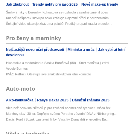
Jak zhubnout
Trendy nehty pro jaro 2025
Nové make-up trendy
Šmiky šmiky u Bereniky. Kohoutová se rozhodla zásadně změnit účes
Kuchař Kašpárek slavil po boku krásky: Dojemné přání k narozeninám
Šokující video ukazuje zkázu na palubě: Prudký propad letadla o desítk...
Pro ženy a maminky
Nejčastější novoroční předsevzetí
Miminko a mráz
Jak vybírat letní
dovolenou
Hlasatelka a moderátorka Saskia Burešová (80) - Smrt manžela ji zdrtil...
Veggie Burritos
KVÍZ: Rafťáci. Otestujte své znalosti kultovní letní komedie
Auto-moto
Alko-kalkulačka
Rallye Dakar 2025
Dálniční známka 2025
Více než polovina Němců je pro zrušení neomezené rychlosti. Vláda řekl...
Manthey slaví 30 let: Dopřejte svému Porsche závodní DNA z Nürburgring...
Dacia, Ford i Suzuki zastavují linky. Vyschlý Dunaj drtí energetiku Ba...
Věda a technika