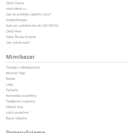
Zboží Dáma
zbozi.blesk.cz
Jak na prohlídku ojetého vozu?
HobbyKompas
Auto pro začátečníka do 100 000 Kč
Zboží Auto
Ojetá Škoda Octavia
Jak vybrat auto?
Mimibazar
Testujte s Mimibazarem
Monster High
Barbie
Lego
Pyžama
Kosmetika a parfémy
Teplákové soupravy
Dětské boty
Ložní povlečení
Bazar nábytku
Doporučujeme