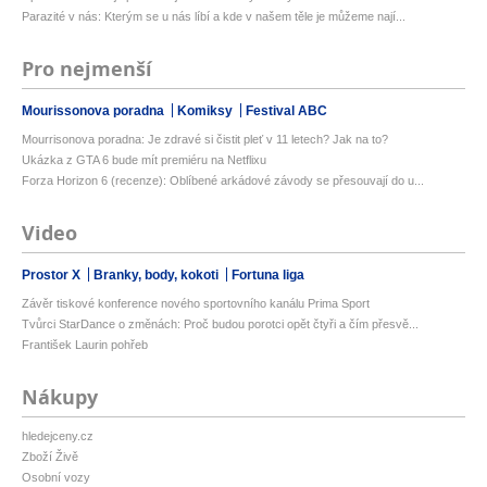
Parazité v nás: Kterým se u nás líbí a kde v našem těle je můžeme nají...
Pro nejmenší
Mourissonova poradna
Komiksy
Festival ABC
Mourrisonova poradna: Je zdravé si čistit pleť v 11 letech? Jak na to?
Ukázka z GTA 6 bude mít premiéru na Netflixu
Forza Horizon 6 (recenze): Oblíbené arkádové závody se přesouvají do u...
Video
Prostor X
Branky, body, kokoti
Fortuna liga
Závěr tiskové konference nového sportovního kanálu Prima Sport
Tvůrci StarDance o změnách: Proč budou porotci opět čtyři a čím přesvě...
František Laurin pohřeb
Nákupy
hledejceny.cz
Zboží Živě
Osobní vozy