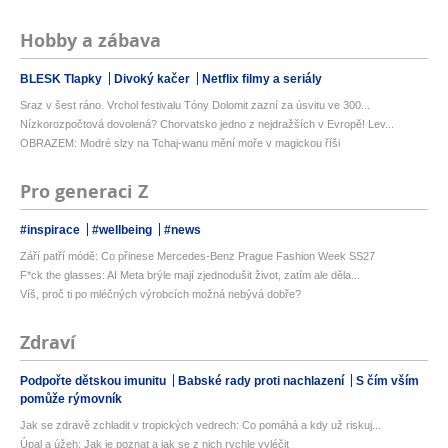
Hobby a zábava
BLESK Tlapky
Divoký kačer
Netflix filmy a seriály
Sraz v šest ráno. Vrchol festivalu Tóny Dolomit zazní za úsvitu ve 300...
Nízkorozpočtová dovolená? Chorvatsko jedno z nejdražších v Evropě! Lev...
OBRAZEM: Modré slzy na Tchaj-wanu mění moře v magickou říši
Pro generaci Z
#inspirace
#wellbeing
#news
Září patří módě: Co přinese Mercedes-Benz Prague Fashion Week SS27
F*ck the glasses: AI Meta brýle mají zjednodušit život, zatím ale děla...
Víš, proč ti po mléčných výrobcích možná nebývá dobře?
Zdraví
Podpořte dětskou imunitu
Babské rady proti nachlazení
S čím vším
pomůže rýmovník
Jak se zdravě zchladit v tropických vedrech: Co pomáhá a kdy už riskuj...
Úpal a úžeh: Jak je poznat a jak se z nich rychle vyléčit