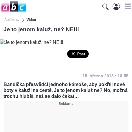
Ábíčko.cz
Video
Je to jenom kaluž, ne? NE!!!
15. března 2013 • 10:55
Bandička přesvědčí jednoho kámoše, aby pokřtil nové
boty v kaluži na cestě. Je to jenom kaluž ne? No, možná
trochu hlubší, než se dalo čekat…