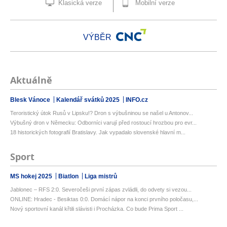
Klasická verze
Mobilní verze
VÝBĚR
Aktuálně
Blesk Vánoce
Kalendář svátků 2025
INFO.cz
Teroristický útok Rusů v Lipsku!? Dron s výbušninou se našel u Antonov...
Výbušný dron v Německu: Odborníci varují před rostoucí hrozbou pro evr...
18 historických fotografií Bratislavy. Jak vypadalo slovenské hlavní m...
Sport
MS hokej 2025
Biatlon
Liga mistrů
Jablonec – RFS 2:0. Severočeši první zápas zvládli, do odvety si vezou...
ONLINE: Hradec - Besiktas 0:0. Domácí nápor na konci prvního poločasu,...
Nový sportovní kanál křtili slávisti i Procházka. Co bude Prima Sport ...