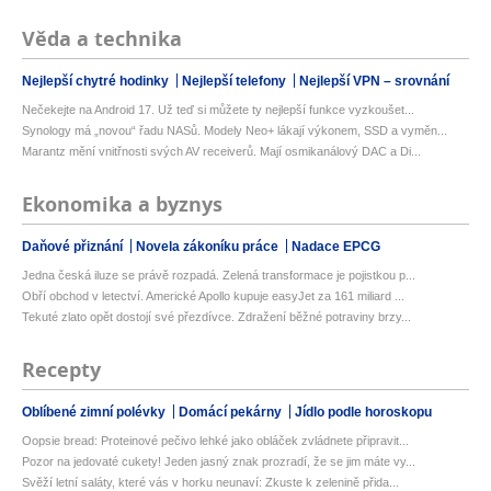
Věda a technika
Nejlepší chytré hodinky
Nejlepší telefony
Nejlepší VPN – srovnání
Nečekejte na Android 17. Už teď si můžete ty nejlepší funkce vyzkoušet...
Synology má „novou“ řadu NASů. Modely Neo+ lákají výkonem, SSD a vyměn...
Marantz mění vnitřnosti svých AV receiverů. Mají osmikanálový DAC a Di...
Ekonomika a byznys
Daňové přiznání
Novela zákoníku práce
Nadace EPCG
Jedna česká iluze se právě rozpadá. Zelená transformace je pojistkou p...
Obří obchod v letectví. Americké Apollo kupuje easyJet za 161 miliard ...
Tekuté zlato opět dostojí své přezdívce. Zdražení běžné potraviny brzy...
Recepty
Oblíbené zimní polévky
Domácí pekárny
Jídlo podle horoskopu
Oopsie bread: Proteinové pečivo lehké jako obláček zvládnete připravit...
Pozor na jedovaté cukety! Jeden jasný znak prozradí, že se jim máte vy...
Svěží letní saláty, které vás v horku neunaví: Zkuste k zelenině přida...