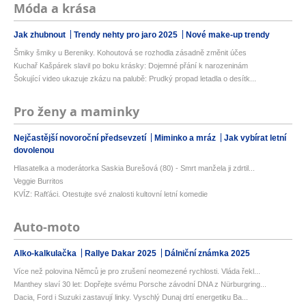
Móda a krása
Jak zhubnout
Trendy nehty pro jaro 2025
Nové make-up trendy
Šmiky šmiky u Bereniky. Kohoutová se rozhodla zásadně změnit účes
Kuchař Kašpárek slavil po boku krásky: Dojemné přání k narozeninám
Šokující video ukazuje zkázu na palubě: Prudký propad letadla o desítk...
Pro ženy a maminky
Nejčastější novoroční předsevzetí
Miminko a mráz
Jak vybírat letní
dovolenou
Hlasatelka a moderátorka Saskia Burešová (80) - Smrt manžela ji zdrtil...
Veggie Burritos
KVÍZ: Rafťáci. Otestujte své znalosti kultovní letní komedie
Auto-moto
Alko-kalkulačka
Rallye Dakar 2025
Dálniční známka 2025
Více než polovina Němců je pro zrušení neomezené rychlosti. Vláda řekl...
Manthey slaví 30 let: Dopřejte svému Porsche závodní DNA z Nürburgring...
Dacia, Ford i Suzuki zastavují linky. Vyschlý Dunaj drtí energetiku Ba...