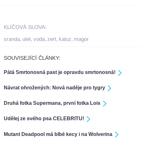
KLÍČOVÁ SLOVA:
sranda
ulet
voda
zert
kaluz
magor
,
,
,
,
,
SOUVISEJÍCÍ ČLÁNKY:
Pátá Smrtonosná past je opravdu smrtonosná!
Návrat ohrožených: Nová naděje pro tygry
Druhá fotka Supermana, první fotka Lois
Udělej ze svého psa CELEBRITU!
Mutant Deadpool má blbé kecy i na Wolverina