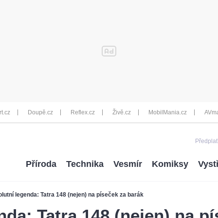
rt.cz
Doupě.cz
Reflex.cz
Živě.cz
MobilMania.cz
AVma
Předplať
Příroda
Technika
Vesmír
Komiksy
Vyst
lutní legenda: Tatra 148 (nejen) na píseček za barák
nda: Tatra 148 (nejen) na p