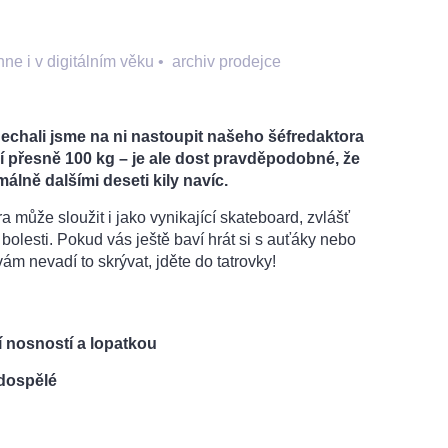
ne i v digitálním věku
•
archiv prodejce
Nechali jsme na ni nastoupit našeho šéfredaktora
ží přesně 100 kg – je ale dost pravděpodobné, že
málně dalšími deseti kily navíc.
a může sloužit i jako vynikající skateboard, zvlášť
 bolesti. Pokud vás ještě baví hrát si s auťáky nebo
vám nevadí to skrývat, jděte do tatrovky!
í nosností a lopatkou
 dospělé