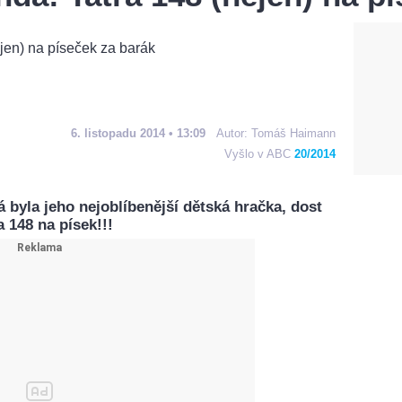
6. listopadu 2014 • 13:09
Autor:
Tomáš Haimann
Vyšlo v ABC
20/2014
á byla jeho nejoblíbenější dětská hračka, dost
 148 na písek!!!