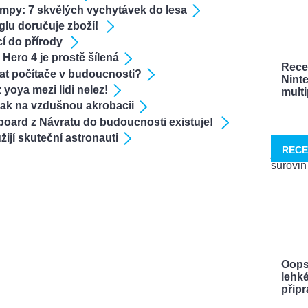
rampy: 7 skvělých vychytávek do lesa
lu doručuje zboží!
í do přírody
Hero 4 je prostě šílená
Rece
at počítače v budoucnosti?
Nint
 yoya mezi lidi nelez!
multi
ak na vzdušnou akrobacii
oard z Návratu do budoucnosti existuje!
užijí skuteční astronauti
RECE
Oops
lehké
připra