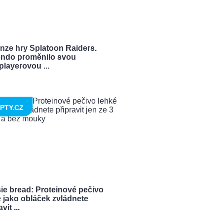
nze hry Splatoon Raiders.
endo proměnilo svou
playerovou ...
PTY.CZ
ie bread: Proteinové pečivo
 jako obláček zvládnete
vit ...