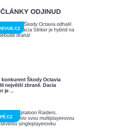
ČLÁNKY ODJINUD
REVUE.CZ
 konkurent Škody Octavia
il největší zbraně. Dacia
r je ...
PĚ.CZ