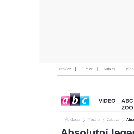
Blesk.cz
E15.cz
Auto.cz
iSpo
VIDEO
ABC
ZOO
Ábíčko.cz
Přečti si
Zábava
Abso
Absolutní lege