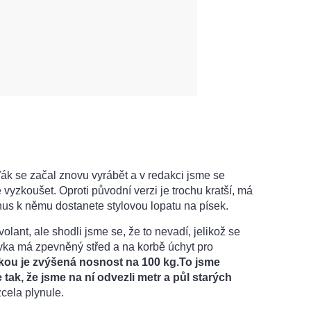
ák se začal znovu vyrábět a v redakci jsme se
vyzkoušet. Oproti původní verzi je trochu kratší, má
nus k němu dostanete stylovou lopatu na písek.
lant, ale shodli jsme se, že to nevadí, jelikož se
rovka má zpevněný střed a na korbě úchyt pro
kou je zvýšená nosnost na 100 kg.To jsme
tak, že jsme na ní odvezli metr a půl starých
zcela plynule.