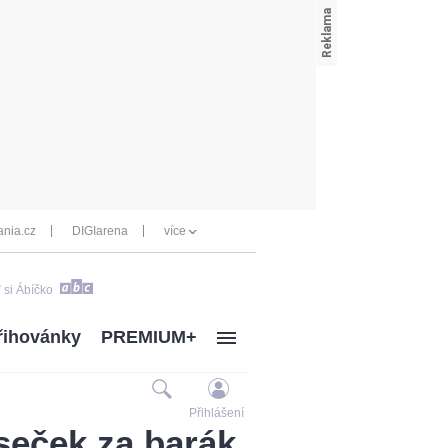
nia.cz
DIGIarena
více
 si Ábíčko
řihovánky
PREMIUM+
Přihlášení
íseček za barák