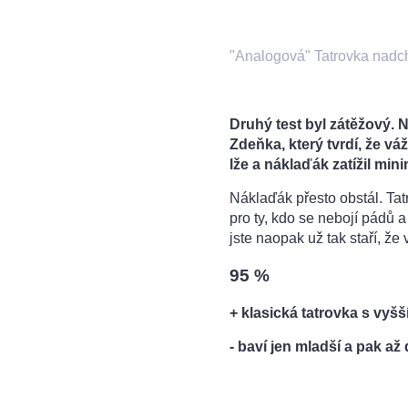
"Analogová" Tatrovka nadch
Druhý test byl zátěžový. 
Zdeňka, který tvrdí, že vá
lže a náklaďák zatížil mini
Náklaďák přesto obstál. Tatr
pro ty, kdo se nebojí pádů a
jste naopak už tak staří, že 
95 %
+ klasická tatrovka s vyšš
- baví jen mladší a pak až