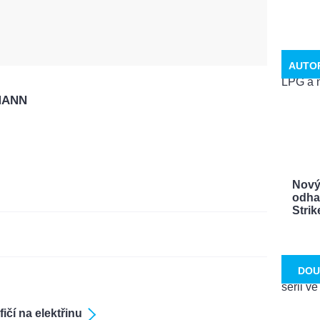
AUTO
MANN
Nový
odhal
Strike
DOU
čí na elektřinu