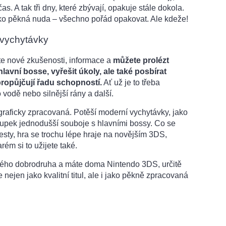
as. A tak tři dny, které zbývají, opakuje stále dokola.
jako pěkná nuda – všechno pořád opakovat. Ale kdeže!
 vychytávky
te nové zkušenosti, informace a
můžete prolézt
lavní bosse, vyřešit úkoly, ale také posbírat
ropůjčují řadu schopností.
Ať už je to třeba
 vodě nebo silnější rány a další.
graficky zpracovaná. Potěší moderní vychytávky, jako
oupek jednodušší souboje s hlavními bossy. Co se
esty, hra se trochu lépe hraje na novějším 3DS,
ém si to užijete také.
eného dobrodruha a máte doma Nintendo 3DS, určitě
e nejen jako kvalitní titul, ale i jako pěkně zpracovaná