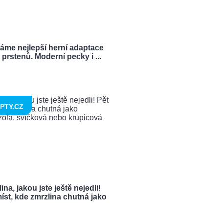
ráme nejlepší herní adaptace
prstenů. Moderní pecky i ...
PTY.CZ
ina, jakou jste ještě nejedli!
íst, kde zmrzlina chutná jako