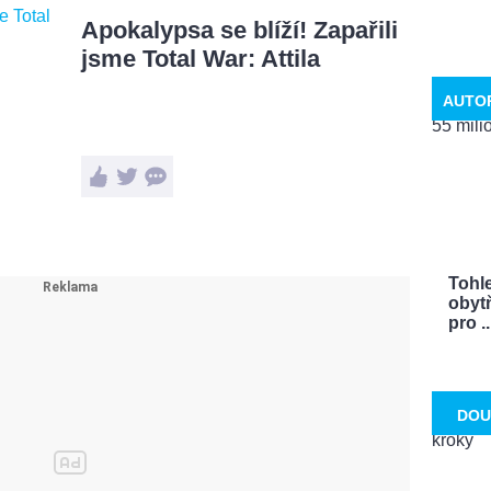
Apokalypsa se blíží! Zapařili
jsme Total War: Attila
AUTO
Tohle
obytň
pro ..
DOU