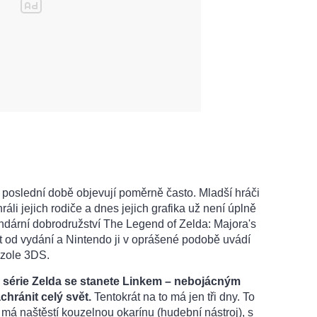
 poslední době objevují poměrně často. Mladší hráči
ráli jejich rodiče a dnes jejich grafika už není úplně
egendární dobrodružství The Legend of Zelda: Majora's
et od vydání a Nintendo ji v oprášené podobě uvádí
nzole 3DS.
e série Zelda se stanete Linkem – nebojácným
chránit celý svět.
Tentokrát na to má jen tři dny. To
k má naštěstí kouzelnou okarínu (hudební nástroj), s