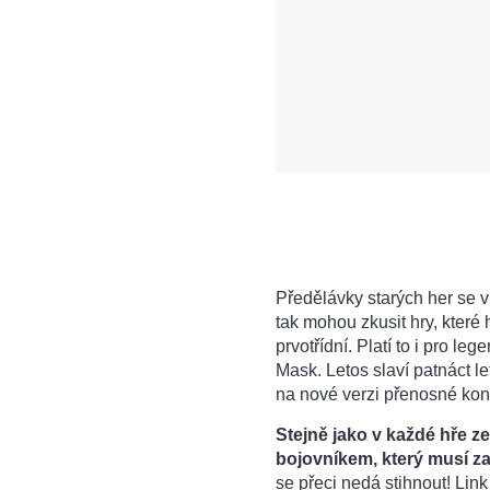
Předělávky starých her se v
tak mohou zkusit hry, které h
prvotřídní. Platí to i pro l
Mask. Letos slaví patnáct l
na nové verzi přenosné ko
Stejně jako v každé hře z
bojovníkem, který musí za
se přeci nedá stihnout! Lin