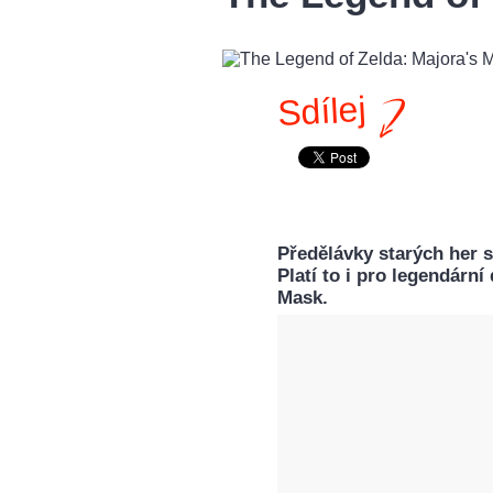
Sdílej
Předělávky starých her 
Platí to i pro legendárn
Mask.