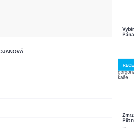
Vybí
Pána 
ROJANOVÁ
RECE
Zmrzl
Pět m
...