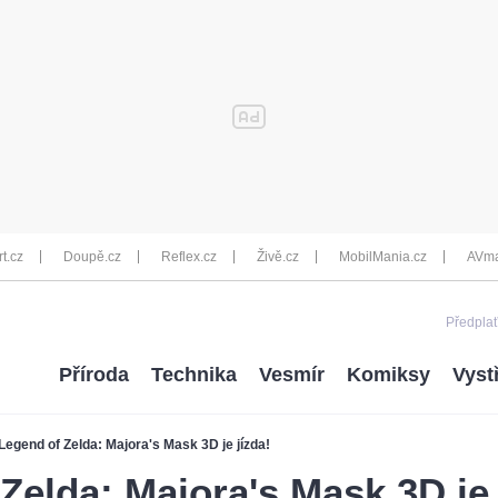
rt.cz
Doupě.cz
Reflex.cz
Živě.cz
MobilMania.cz
AVma
Předplať
Příroda
Technika
Vesmír
Komiksy
Vyst
Legend of Zelda: Majora's Mask 3D je jízda!
Zelda: Majora's Mask 3D je 