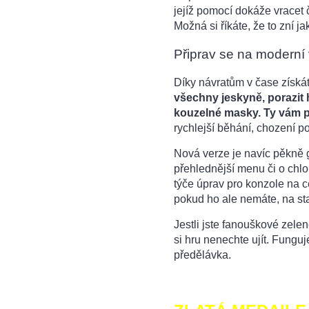
jejíž pomocí dokáže vracet č
Možná si říkáte, že to zní 
Připrav se na moderní
Díky návratům v čase získá
všechny jeskyně, porazit h
kouzelné masky. Ty vám p
rychlejší běhání, chození po
Nová verze je navíc pěkně 
přehlednější menu či o chl
týče úprav pro konzole na c
pokud ho ale nemáte, na star
Jestli jste fanouškové zel
si hru nenechte ujít. Funguj
předělávka.