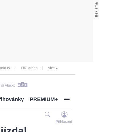
nia.cz
DIGIarena
více
 si Ábíčko
řihovánky
PREMIUM+
Přihlášení
jízda!