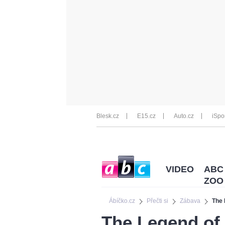
Blesk.cz
E15.cz
Auto.cz
iSpo
VIDEO
ABC
ZOO
Ábíčko.cz
Přečti si
Zábava
The 
The Legend of 