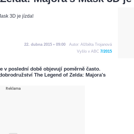
22. dubna 2015 • 09:00
Autor:
Alžběta Trojanová
Vyšlo v ABC
7/2015
se v poslední době objevují poměrně často.
í dobrodružství The Legend of Zelda: Majora's