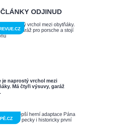
ČLÁNKY ODJINUD
REVUE.CZ
 je naprostý vrchol mezi
áky. Má čtyři výsuvy, garáž
.
PĚ.CZ