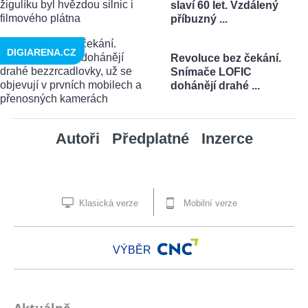
slaví 60 let. Vzdálený
příbuzný ...
DIGIARENA.CZ
Revoluce bez čekání.
Snímače LOFIC
dohánějí drahé ...
Autoři
Předplatné
Inzerce
Klasická verze
Mobilní verze
VÝBĚR