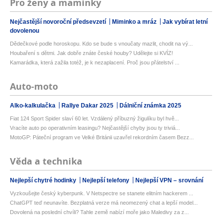
Pro ženy a maminky
Nejčastější novoroční předsevzetí
Miminko a mráz
Jak vybírat letní
dovolenou
Dědečkové podle horoskopu. Kdo se bude s vnoučaty mazlit, chodit na vý...
Houbaření s dětmi. Jak dobře znáte české houby? Udělejte si KVÍZ!
Kamarádka, která zažila totéž, je k nezaplacení. Proč jsou přátelství ...
Auto-moto
Alko-kalkulačka
Rallye Dakar 2025
Dálniční známka 2025
Fiat 124 Sport Spider slaví 60 let. Vzdálený příbuzný žigulíku byl hvě...
Vracíte auto po operativním leasingu? Nejčastější chyby jsou ty triviá...
MotoGP: Páteční program ve Velké Británii uzavřel rekordním časem Bezz...
Věda a technika
Nejlepší chytré hodinky
Nejlepší telefony
Nejlepší VPN – srovnání
Vyzkoušejte český kyberpunk. V Netspectre se stanete elitním hackerem ...
ChatGPT teď neunavíte. Bezplatná verze má neomezený chat a lepší model...
Dovolená na poslední chvíli? Tahle země nabízí moře jako Maledivy za z...