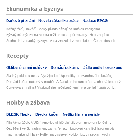
Ekonomika a byznys
Daňové přiznání
Novela zákoníku práce
Nadace EPCG
Každý třetí jí nevěří. Banky přesto sázejí na umělou inteligenci
Bývalý inženýr Elona Muska drží akcie za půl miliardy. Při první příle...
Sucho drtí vodácký byznys. Voda zmizela i z míst, kde to Česko dosud n...
Recepty
Oblíbené zimní polévky
Domácí pekárny
Jídlo podle horoskopu
Sladký poklad u cesty: Využijte letní špendlíky do tvarohového koláče,...
Domácí kečup pečený v troubě: Vyžaduje minimum práce a chutná lépe než...
Cuketová zmrzlina? Vyzkoušejte nečekaný letní hit a geniální způsob, j...
Hobby a zábava
BLESK Tlapky
Divoký kačer
Netflix filmy a seriály
Filip Vondrášek: V Jižní Americe si lidé plují životem mnohem lehčeji,...
Osvěžení ve Schladmingu: Lamy, ferraty i koulovačka v létě jsou jen pá...
Tipy na víkend: Harry Potter na výstavě! Folklor, bitvy i setkání vodn...