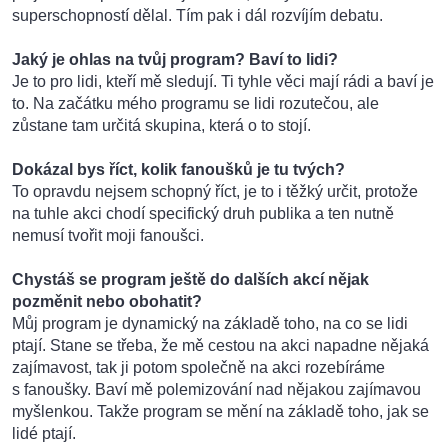
superschopností dělal. Tím pak i dál rozvíjím debatu.
Jaký je ohlas na tvůj program?
Baví to lidi?
Je to pro lidi, kteří mě sledují. Ti tyhle věci mají rádi a baví je
to. Na začátku mého programu se lidi rozutečou, ale
zůstane tam určitá skupina, která o to stojí.
Dokázal bys říct, kolik fanoušků je tu tvých?
To opravdu nejsem schopný říct, je to i těžký určit, protože
na tuhle akci chodí specifický druh publika a ten nutně
nemusí tvořit moji fanoušci.
Chystáš se program ještě do dalších akcí nějak
pozměnit nebo obohatit?
Můj program je dynamický na základě toho, na co se lidi
ptají. Stane se třeba, že mě cestou na akci napadne nějaká
zajímavost, tak ji potom společně na akci rozebíráme
s fanoušky. Baví mě polemizování nad nějakou zajímavou
myšlenkou. Takže program se mění na základě toho, jak se
lidé ptají.