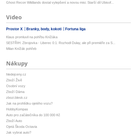
Ghost Recon Wildlands dostal vylepšení a novou misi. Starší díl Ubisof...
Video
Prostor X
Branky, body, kokoti
Fortuna liga
Klaus promluvil na pohřbu Knížáka
SESTŘIH: Zbrojovka - Liberec 0:1. Rozhodl Dulay, ale při premiéře za S...
Milan Knížák pohřeb
Nákupy
hledejceny.cz
Zboží Živě
Osobní vozy
Zboží Dáma
zbozi.blesk.cz
Jak na prohlídku ojetého vozu?
HobbyKompas
Auto pro začátečníka do 100 000 Kč
Zboží Auto
Ojetá Škoda Octavia
Jak vybrat auto?