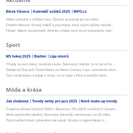
Aktuálně
Blesk Vánoce
Kalendář svátků 2025
INFO.cz
Vláda rozhodne o střídání času: Šťastný prosazuje jen ten zimní
Charles Manson: Krvavý kejklíř a psychopat, který svými zločiny navždy...
Fištejn: Slibem nezarmoutíš. Ameriku ovládá nová verze komunismu, kter...
Sport
MS hokej 2025
Biatlon
Liga mistrů
Tři góly za osm minut, nováček kouše. Šokovaný Oulehla: Je to na ho*no...
Debakl od Švýcarů! České fiasko na Hlinka Gretzky Cupu, osmnáctka skon...
Červ ztratil pásku a bojuje o místo: co se stalo v Plzni a pomůže Hysk...
Móda a krása
Jak zhubnout
Trendy nehty pro jaro 2025
Nové make-up trendy
Tragická nehoda českých řidičů v Bavorsku: Pět vážně zraněných! Zasaho...
Místo parkoviště náměstí: Bosonohy dokončily rekonstrukci za 35 milion...
Počet kuřáků klesá, zdravotníci ale varují: Výrobci e-cigaret lákají m...