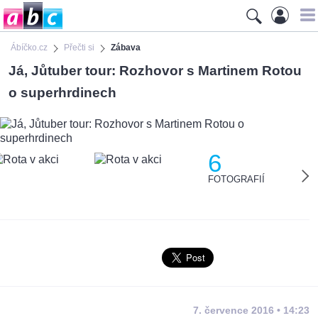
Ábíčko.cz
Přečti si
Zábava
Já, Jůtuber tour: Rozhovor s Martinem Rotou
o superhrdinech
6
FOTOGRAFIÍ
7. července 2016 • 14:23