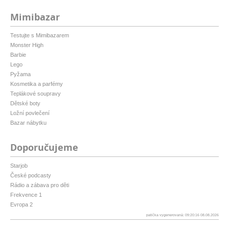
Mimibazar
Testujte s Mimibazarem
Monster High
Barbie
Lego
Pyžama
Kosmetika a parfémy
Teplákové soupravy
Dětské boty
Ložní povlečení
Bazar nábytku
Doporučujeme
Starjob
České podcasty
Rádio a zábava pro děti
Frekvence 1
Evropa 2
patička vygenerovaná: 09:20:16 08.08.2026