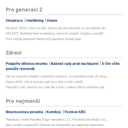
Pro generaci Z
#inspirace
#wellbeing
#news
Alt news: MGK v tom zas lítá, Jared Leto byl obviněný ze sexuálního ob...
RECEPT: Perfektní letní kombinace, které tě zchladí, i kdybys nechtěl*...
Proč každá generace hledá svůj signature beauty look
Zdraví
Podpořte dětskou imunitu
Babské rady proti nachlazení
S čím vším
pomůže rýmovník
Jak se zdravě zchladit v tropických vedrech: Co pomáhá a kdy už riskuj...
Úpal a úžeh: Jak je poznat a jak se z nich rychle vyléčit
Parazité v nás: Kterým se u nás líbí a kde v našem těle je můžeme nají...
Pro nejmenší
Mourissonova poradna
Komiksy
Festival ABC
Plastikový model Handley Page Hampden 1:72: Postavili jsme létající ku...
Kdo vynalezl kapesník? Historie od středověku po papírové kapesníky