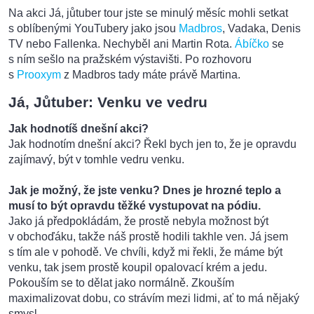
Na akci Já, jůtuber tour jste se minulý měsíc mohli setkat
s oblíbenými YouTubery jako jsou
Madbros
, Vadaka, Denis
TV nebo Fallenka. Nechyběl ani Martin Rota.
Ábíčko
se
s ním sešlo na pražském výstavišti. Po rozhovoru
s
Prooxym
z Madbros tady máte právě Martina.
Já, Jůtuber: Venku ve vedru
Jak hodnotíš dnešní akci?
Jak hodnotím dnešní akci? Řekl bych jen to, že je opravdu
zajímavý, být v tomhle vedru venku.
Jak je možný, že jste venku? Dnes je hrozné teplo a
musí to být opravdu těžké vystupovat na pódiu.
Jako já předpokládám, že prostě nebyla možnost být
v obchoďáku, takže náš prostě hodili takhle ven. Já jsem
s tím ale v pohodě. Ve chvíli, když mi řekli, že máme být
venku, tak jsem prostě koupil opalovací krém a jedu.
Pokouším se to dělat jako normálně. Zkouším
maximalizovat dobu, co strávím mezi lidmi, ať to má nějaký
smysl.