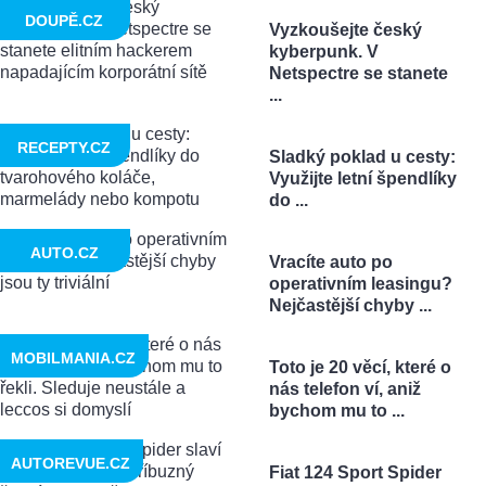
DOUPĚ.CZ
Vyzkoušejte český
kyberpunk. V
Netspectre se stanete
...
RECEPTY.CZ
Sladký poklad u cesty:
Využijte letní špendlíky
do ...
AUTO.CZ
Vracíte auto po
operativním leasingu?
Nejčastější chyby ...
MOBILMANIA.CZ
Toto je 20 věcí, které o
nás telefon ví, aniž
bychom mu to ...
AUTOREVUE.CZ
Fiat 124 Sport Spider