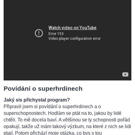
Povídání o superhrdinech
Jaký sis přichystal program?
Připravil jsem si povídání o superhrdinech a o
superschopnostech. Hodlám se ptát na to, jakou by lidé
chtěli. To mě docela baví. A většinou se ty schopnosti pořád
opakují, takže už mám takový výzkum, na které z nich se lidi
ptají. Potom přichází moje otázka, co bys s tou