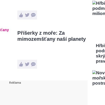
Příšerky z moře: Za
mimozemšťany naší planety
Hřbi
pod
skrý
pra