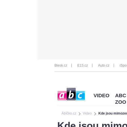
Blesk.cz
E15.cz
Auto.cz
iSpo
VIDEO
ABC
ZOO
Ábíčko.cz
Video
Kde jsou mimoz
Kde jsou mim