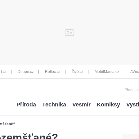
rt.cz
Doupě.cz
Reflex.cz
Živě.cz
MobilMania.cz
AVma
Předplať
Příroda
Technika
Vesmír
Komiksy
Vyst
emšťané?
ozemšťané?