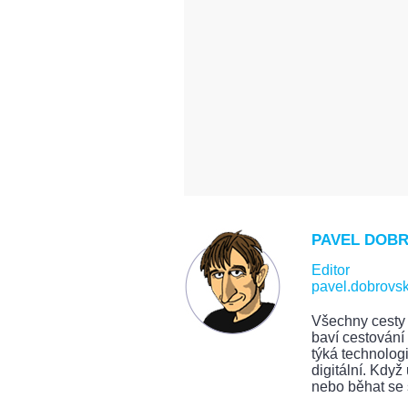
PAVEL DOB
Editor
pavel.dobrovs
Všechny cesty 
baví cestování 
týká technolog
digitální. Když
nebo běhat se