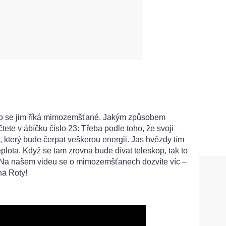
o se jim říká mimozemšťané. Jakým způsobem
tete v ábíčku číslo 23: Třeba podle toho, že svoji
 který bude čerpat veškerou energii. Jas hvězdy tím
teplota. Když se tam zrovna bude dívat teleskop, tak to
! Na našem videu se o mimozemšťanech dozvíte víc –
na Roty!