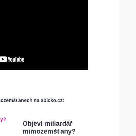
imozemšťanech na abicko.cz:
Objeví miliardář
mimozemšťany?