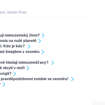
ane
,
Martin Rota
ují mimozemský život?
ivota na rudé planetě
: Kdo je kdo?
před šmejdem z vesmíru
omové hledají mimozemšťany?
skrytí v moři
ungli?
 pravděpodobnost zombie ve vesmíru!
?