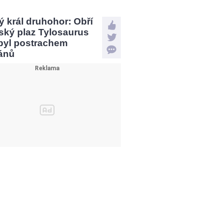
 král druhohor: Obří
ský plaz Tylosaurus
 byl postrachem
ánů