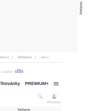
nia.cz
DIGIarena
více
 si Ábíčko
řihovánky
PREMIUM+
Přihlášení