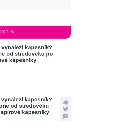
EČTI SI
 vynalezl kapesník?
orie od středověku
papírové kapesníky