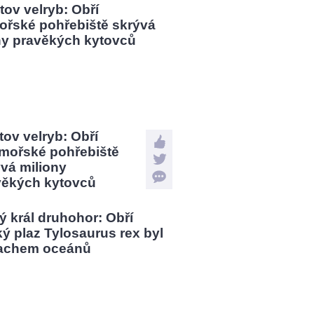
tov velryb: Obří
mořské pohřebiště
vá miliony
věkých kytovců