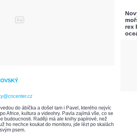
Nový
moř
rex
oce
ROVSKÝ
ky@cncenter.cz
vedou do ábíčka a došel tam i Pavel, kterého nejvíc
po Africe, kultura a videohry. Pavla zajímá vše, co se
ie budoucnosti. Raději má ale knihy papírové, než
 už ho nechce koukat do monitoru, jde lézt po skalách
 svým psem.