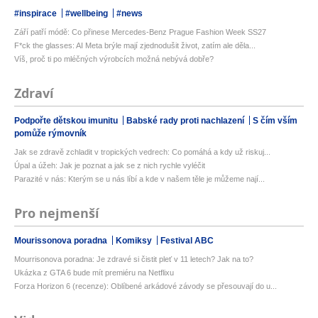
#inspirace
#wellbeing
#news
Září patří módě: Co přinese Mercedes-Benz Prague Fashion Week SS27
F*ck the glasses: AI Meta brýle mají zjednodušit život, zatím ale děla...
Víš, proč ti po mléčných výrobcích možná nebývá dobře?
Zdraví
Podpořte dětskou imunitu
Babské rady proti nachlazení
S čím vším
pomůže rýmovník
Jak se zdravě zchladit v tropických vedrech: Co pomáhá a kdy už riskuj...
Úpal a úžeh: Jak je poznat a jak se z nich rychle vyléčit
Parazité v nás: Kterým se u nás líbí a kde v našem těle je můžeme nají...
Pro nejmenší
Mourissonova poradna
Komiksy
Festival ABC
Mourrisonova poradna: Je zdravé si čistit pleť v 11 letech? Jak na to?
Ukázka z GTA 6 bude mít premiéru na Netflixu
Forza Horizon 6 (recenze): Oblíbené arkádové závody se přesouvají do u...