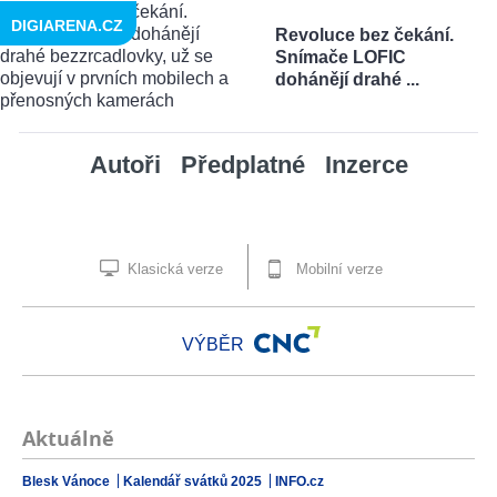
DIGIARENA.CZ
Revoluce bez čekání.
Snímače LOFIC
dohánějí drahé ...
Autoři
Předplatné
Inzerce
Klasická verze
Mobilní verze
VÝBĚR
Aktuálně
Blesk Vánoce
Kalendář svátků 2025
INFO.cz