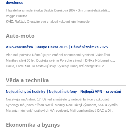
dovolenou
Hlasatelka a moderátorka Saskia Burešová (80) - Smrt manžela ji zdrtil...
Veggie Burritos
KVÍZ: Rafťáci. Otestujte své znalosti kultovní letní komedie
Auto-moto
Alko-kalkulačka
Rallye Dakar 2025
Dálniční známka 2025
Více než polovina Němců je pro zrušení neomezené rychlosti. Vláda řekl...
Manthey slaví 30 let: Dopřejte svému Porsche závodní DNA z Nürburgring...
Dacia, Ford i Suzuki zastavují linky. Vyschlý Dunaj drtí energetiku Ba...
Věda a technika
Nejlepší chytré hodinky
Nejlepší telefony
Nejlepší VPN – srovnání
Nečekejte na Android 17. Už teď si můžete ty nejlepší funkce vyzkoušet...
Synology má „novou“ řadu NASů. Modely Neo+ lákají výkonem, SSD a vyměn...
Marantz mění vnitřnosti svých AV receiverů. Mají osmikanálový DAC a Di...
Ekonomika a byznys