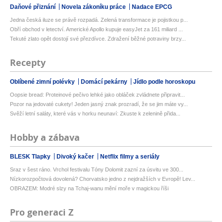
Daňové přiznání
Novela zákoníku práce
Nadace EPCG
Jedna česká iluze se právě rozpadá. Zelená transformace je pojistkou p...
Obří obchod v letectví. Americké Apollo kupuje easyJet za 161 miliard ...
Tekuté zlato opět dostojí své přezdívce. Zdražení běžné potraviny brzy...
Recepty
Oblíbené zimní polévky
Domácí pekárny
Jídlo podle horoskopu
Oopsie bread: Proteinové pečivo lehké jako obláček zvládnete připravit...
Pozor na jedovaté cukety! Jeden jasný znak prozradí, že se jim máte vy...
Svěží letní saláty, které vás v horku neunaví: Zkuste k zelenině přida...
Hobby a zábava
BLESK Tlapky
Divoký kačer
Netflix filmy a seriály
Sraz v šest ráno. Vrchol festivalu Tóny Dolomit zazní za úsvitu ve 300...
Nízkorozpočtová dovolená? Chorvatsko jedno z nejdražších v Evropě! Lev...
OBRAZEM: Modré slzy na Tchaj-wanu mění moře v magickou říši
Pro generaci Z