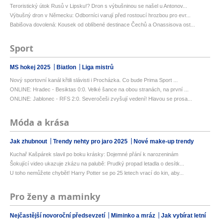
Teroristický útok Rusů v Lipsku!? Dron s výbušninou se našel u Antonov...
Výbušný dron v Německu: Odborníci varují před rostoucí hrozbou pro evr...
Babišova dovolená: Kousek od oblíbené destinace Čechů a Onassisova ost...
Sport
MS hokej 2025
Biatlon
Liga mistrů
Nový sportovní kanál křtili slávisti i Procházka. Co bude Prima Sport ...
ONLINE: Hradec - Besiktas 0:0. Velké šance na obou stranách, na první ...
ONLINE: Jablonec - RFS 2:0. Severočeši zvyšují vedení! Hlavou se prosa...
Móda a krása
Jak zhubnout
Trendy nehty pro jaro 2025
Nové make-up trendy
Kuchař Kašpárek slavil po boku krásky: Dojemné přání k narozeninám
Šokující video ukazuje zkázu na palubě: Prudký propad letadla o desítk...
U toho nemůžete chybět! Harry Potter se po 25 letech vrací do kin, aby...
Pro ženy a maminky
Nejčastější novoroční předsevzetí
Miminko a mráz
Jak vybírat letní