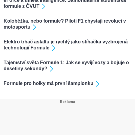
eForce a umělá inteligence: Samořiditelná studentská
formule z ČVUT
Koloběžka, nebo formule? Piloti F1 chystají revoluci v
motosportu
Elektro trhač asfaltu je rychlý jako stíhačka vyzbrojená
technologií Formule
Tajemství světa Formule 1: Jak se vyvíjí vozy a bojuje o
desetiny sekundy?
Formule pro holky má první šampionku