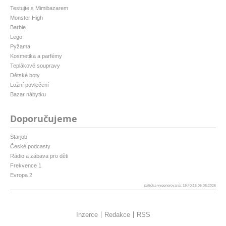
Testujte s Mimibazarem
Monster High
Barbie
Lego
Pyžama
Kosmetika a parfémy
Teplákové soupravy
Dětské boty
Ložní povlečení
Bazar nábytku
Doporučujeme
Starjob
České podcasty
Rádio a zábava pro děti
Frekvence 1
Evropa 2
patička vygenerovaná: 19:40:15 06.08.2026
Inzerce
Redakce
RSS