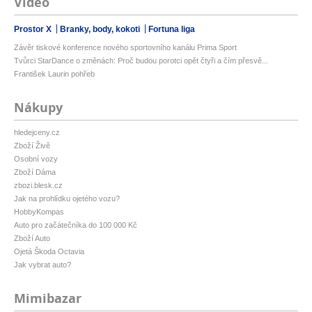
Video
Prostor X
Branky, body, kokoti
Fortuna liga
Závěr tiskové konference nového sportovního kanálu Prima Sport
Tvůrci StarDance o změnách: Proč budou porotci opět čtyři a čím přesvě...
František Laurin pohřeb
Nákupy
hledejceny.cz
Zboží Živě
Osobní vozy
Zboží Dáma
zbozi.blesk.cz
Jak na prohlídku ojetého vozu?
HobbyKompas
Auto pro začátečníka do 100 000 Kč
Zboží Auto
Ojetá Škoda Octavia
Jak vybrat auto?
Mimibazar