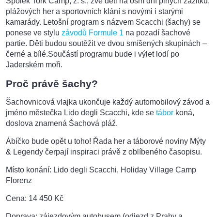
Spolek Tork Camp, z. s., zve děti na osm dní plných zážitků,
plážových her a sportovních klání s novými i starými
kamarády. Letošní program s názvem Scacchi (šachy) se
ponese ve stylu
závodů Formule 1
na pozadí šachové
partie. Děti budou soutěžit ve dvou smíšených skupinách –
černé a bílé.Součástí programu bude i výlet lodí po
Jaderském moři.
Proč právě šachy?
Šachovnicová vlajka ukončuje každý automobilový závod a
jméno městečka Lido degli Scacchi, kde se
tábor
koná,
doslova znamená Šachová pláž.
Ábíčko bude opět u toho! Řada her a táborové noviny Mýty
& Legendy čerpají inspiraci právě z oblíbeného časopisu.
Místo konání: Lido degli Scacchi, Holiday Village Camp
Florenz
Cena: 14 450 Kč
Doprava: zájezdovým autobusem (odjezd z Prahy a