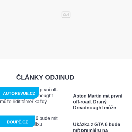
ČLÁNKY ODJINUD
AUTOREVUE.CZ
Aston Martin má první
off-road. Drsný
Dreadnought může ...
DOUPĚ.CZ
Ukázka z GTA 6 bude
mít premiéru na