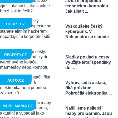
Jízda s propadlou
technickou kontrolou:
Jak zjistit ...
DOUPĚ.CZ
Vyzkoušejte český
kyberpunk. V
Netspectre se stanete
...
RECEPTY.CZ
Sladký poklad u cesty:
Využijte letní špendlíky
do ...
AUTO.CZ
Výhřev, čidla a stačí,
říká průzkum.
Pokročilá elektronika ...
MOBILMANIA.CZ
Našli jsme nejlepší
mapy pro Garmin. Jsou