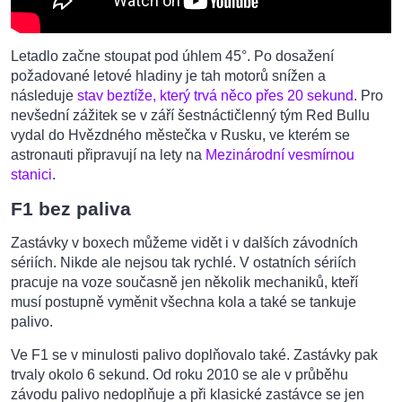
Letadlo začne stoupat pod úhlem 45°. Po dosažení
požadované letové hladiny je tah motorů snížen a
následuje
stav beztíže, který trvá něco přes 20 sekund
. Pro
nevšední zážitek se v září šestnáctičlenný tým Red Bullu
vydal do Hvězdného městečka v Rusku, ve kterém se
astronauti připravují na lety na
Mezinárodní vesmírnou
stanici
.
F1 bez paliva
Zastávky v boxech můžeme vidět i v dalších závodních
sériích. Nikde ale nejsou tak rychlé. V ostatních sériích
pracuje na voze současně jen několik mechaniků, kteří
musí postupně vyměnit všechna kola a také se tankuje
palivo.
Ve F1 se v minulosti palivo doplňovalo také. Zastávky pak
trvaly okolo 6 sekund. Od roku 2010 se ale v průběhu
závodu palivo nedoplňuje a při klasické zastávce se jen