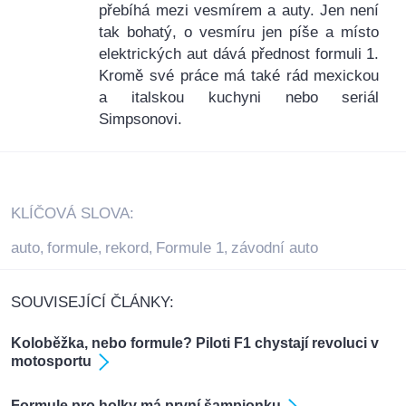
přebíhá mezi vesmírem a auty. Jen není
tak bohatý, o vesmíru jen píše a místo
elektrických aut dává přednost formuli 1.
Kromě své práce má také rád mexickou
a italskou kuchyni nebo seriál
Simpsonovi.
KLÍČOVÁ SLOVA:
auto
formule
rekord
Formule 1
závodní auto
,
,
,
,
SOUVISEJÍCÍ ČLÁNKY:
Koloběžka, nebo formule? Piloti F1 chystají revoluci v
motosportu
Formule pro holky má první šampionku