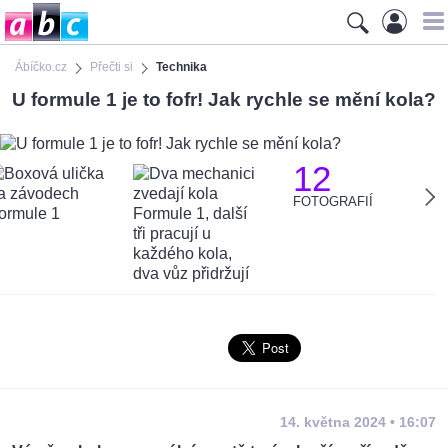
Ábíčko.cz
Přečti si
Technika
U formule 1 je to fofr! Jak rychle se mění kola?
12
FOTOGRAFIÍ
14. května 2024 • 16:07