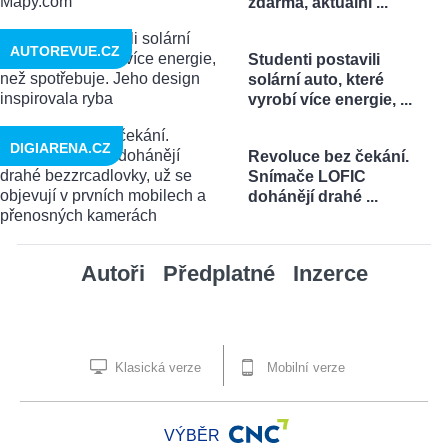
zdarma, aktuální ...
AUTOREVUE.CZ
Studenti postavili
solární auto, které
vyrobí více energie, ...
DIGIARENA.CZ
Revoluce bez čekání.
Snímače LOFIC
dohánějí drahé ...
Autoři
Předplatné
Inzerce
Klasická verze
Mobilní verze
VÝBĚR