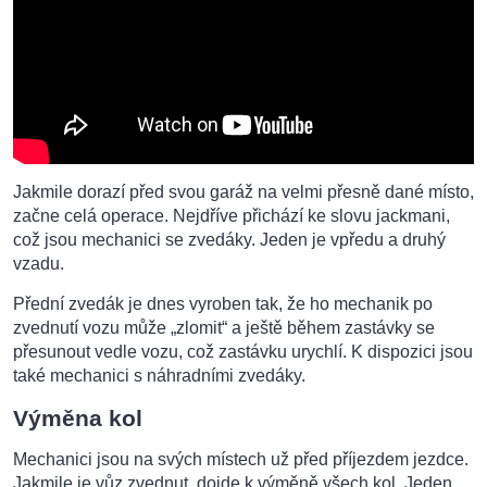
Jakmile dorazí před svou garáž na velmi přesně dané místo,
začne celá operace. Nejdříve přichází ke slovu jackmani,
což jsou mechanici se zvedáky. Jeden je vpředu a druhý
vzadu.
Přední zvedák je dnes vyroben tak, že ho mechanik po
zvednutí vozu může „zlomit“ a ještě během zastávky se
přesunout vedle vozu, což zastávku urychlí. K dispozici jsou
také mechanici s náhradními zvedáky.
Výměna kol
Mechanici jsou na svých místech už před příjezdem jezdce.
Jakmile je vůz zvednut, dojde k výměně všech kol. Jeden