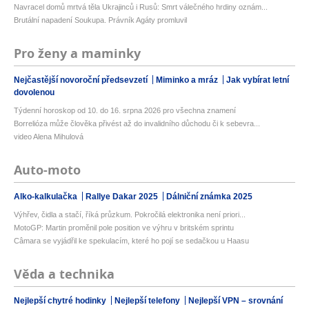
Navracel domů mrtvá těla Ukrajinců i Rusů: Smrt válečného hrdiny oznám...
Brutální napadení Soukupa. Právník Agáty promluvil
Pro ženy a maminky
Nejčastější novoroční předsevzetí
Miminko a mráz
Jak vybírat letní
dovolenou
Týdenní horoskop od 10. do 16. srpna 2026 pro všechna znamení
Borrelióza může člověka přivést až do invalidního důchodu či k sebevra...
video Alena Mihulová
Auto-moto
Alko-kalkulačka
Rallye Dakar 2025
Dálniční známka 2025
Výhřev, čidla a stačí, říká průzkum. Pokročilá elektronika není priori...
MotoGP: Martin proměnil pole position ve výhru v britském sprintu
Câmara se vyjádřil ke spekulacím, které ho pojí se sedačkou u Haasu
Věda a technika
Nejlepší chytré hodinky
Nejlepší telefony
Nejlepší VPN – srovnání