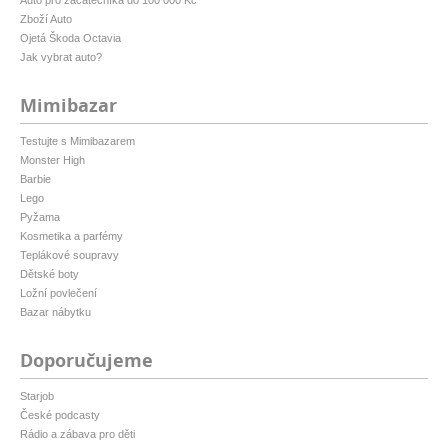
Zboží Auto
Ojetá Škoda Octavia
Jak vybrat auto?
Mimibazar
Testujte s Mimibazarem
Monster High
Barbie
Lego
Pyžama
Kosmetika a parfémy
Teplákové soupravy
Dětské boty
Ložní povlečení
Bazar nábytku
Doporučujeme
Starjob
České podcasty
Rádio a zábava pro děti