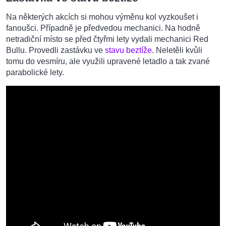
Na některých akcích si mohou výměnu kol vyzkoušet i
fanoušci. Případně je předvedou mechanici. Na hodně
netradiční místo se před čtyřmi lety vydali mechanici Red
Bullu. Provedli zastávku ve
stavu beztíže
. Neletěli kvůli
tomu do vesmíru, ale využili upravené letadlo a tak zvané
parabolické lety.