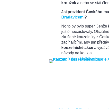
kroužek
a nebo se stát čle
Jsi prezident Českého ma
Bradavicemi
?
No to by bylo super! Jenže
ještě neexistovaly. Oficiál
zkušené kouzelníky z České
začínajícími, aby jim před
kouzelnické akce
a vydává
návody na kouzla.