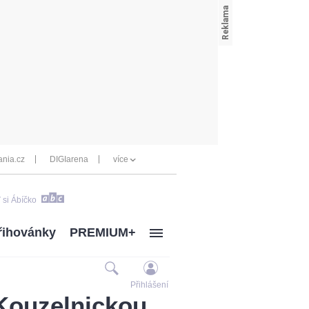
nia.cz
DIGIarena
více
 si Ábíčko
řihovánky
PREMIUM+
Přihlášení
Kouzelnickou