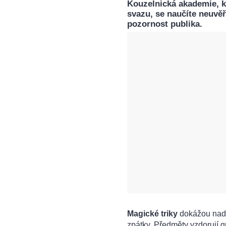
Kouzelnická akademie, k
svazu, se naučíte neuvěři
pozornost publika.
Magické triky
dokážou nadc
zpátky. Předměty vzdorují g