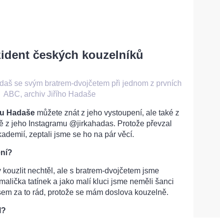
zident českých kouzelníků
Hadaš se svým bratrem-dvojčetem při jednom z prvních
•
ABC, archiv Jiřího Hadaše
ku Hadaše
můžete znát z jeho vystoupení, ale také z
ě z jeho Instagramu @jirkahadas. Protože převzal
ademií, zeptali jsme se ho na pár věcí.
ení?
y kouzlit nechtěl, ale s bratrem-dvojčetem jsme
malička tatínek a jako malí kluci jsme neměli šanci
jsem za to rád, protože se mám doslova kouzelně.
l?