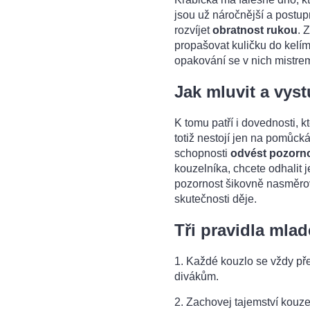
jsou už náročnější a postu
rozvíjet
obratnost rukou
. 
propašovat kuličku do kelím
opakování se v nich mistre
Jak mluvit a vys
K tomu patří i dovednosti, 
totiž nestojí jen na pomůck
schopnosti
odvést pozorno
kouzelníka, chcete odhalit j
pozornost šikovně nasměrova
skutečnosti děje.
Tři pravidla mla
1. Každé kouzlo se vždy p
divákům.
2. Zachovej tajemství kouze