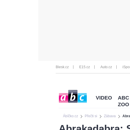
Blesk.cz
E15.cz
Auto.cz
iSpo
VIDEO
ABC
ZOO
Ábíčko.cz
Přečti si
Zábava
Abra
Abrakadabra: 