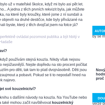
ylo už v mateřské školce, když mi bylo asi pět let.
... A jedna z těch prvních rekvizit byla, jak můžete
ka, na které byly kroužky, které jsme z ní sundali a
e objevili na druhé destičce, kde byly přivázané na
li byste, který z těch dvojčat jsem na fotce já?
AUTO
erfektně ovládat pozornost publika a být hbitý v
o Hadaše
aví?
i když používám stejná kouzla. Nikdy však nejsou
m to nejúžasnější. Nejde dopředu na sto procent počítat
uzlím pro děti, tak tam to platí dvojnásobně. Děti jsou
Nový
hodn
 zaujmout a pobavit. Pokud se ti to nepodaří hned na
proč .
tek najevo.
íjet své kouzelnictví?
 knihu s dalšími návody na kouzla. Na YouTube nebo
DOU
a také mohou začít navštěvovat
kouzelnický