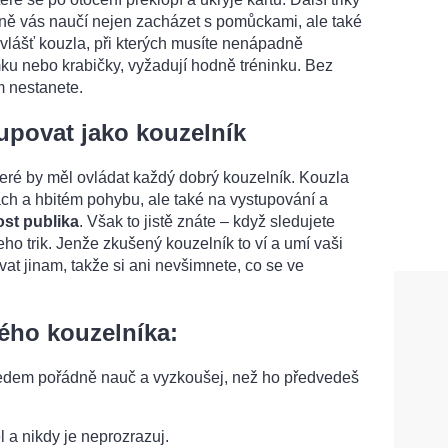
pně vás naučí nejen zacházet s pomůckami, ale také
Zvlášť kouzla, při kterých musíte nenápadně
ku nebo krabičky, vyžadují hodně tréninku. Bez
m nestanete.
tupovat jako kouzelník
které by měl ovládat každý dobrý kouzelník. Kouzla
ách a hbitém pohybu, ale také na vystupování a
st publika
. Však to jistě znáte – když sledujete
eho trik. Jenže zkušený kouzelník to ví a umí vaši
t jinam, takže si ani nevšimnete, co se ve
dého kouzelníka:
ředem pořádně nauč a vyzkoušej, než ho předvedeš
l a nikdy je neprozrazuj.