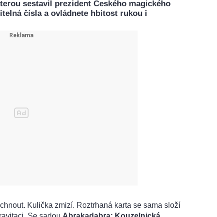
terou sestavil prezident Českého magického
telná čísla a ovládnete hbitost rukou i
hnout. Kulička zmizí. Roztrhaná karta se sama složí
ravitaci. Se sadou
Abrakadabra: Kouzelnická