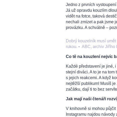
Jedno z prvních vystoupení b
Já už opravdu kouzlím dlouho
vidět na fotce, taková destič
nechali zmizet a pak jsme j
provázku. A schválně – pozna
Dobrý kouzelník musí umět p
rukou.
•
ABC, archiv Jiříh
Co tě na kouzlení nejvíc b
Každé představení je jiné, 
stejní diváci. A to je na to
s jejich reakcemi. A když ko
nejtěžší publikum! Musíš je
začátku, dají ti to bez serví
Jak mají naši čtenáři rozv
V knihovně si mohou půjčit
Instagramu najdou návody 