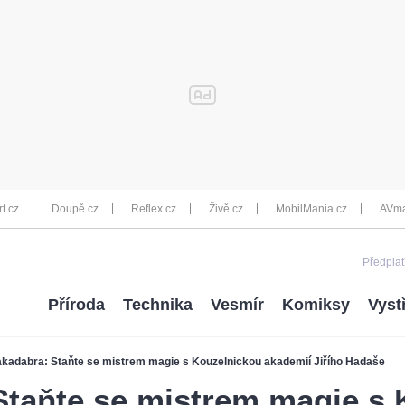
rt.cz
Doupě.cz
Reflex.cz
Živě.cz
MobilMania.cz
AVma
Předplať
Příroda
Technika
Vesmír
Komiksy
Vyst
kadabra: Staňte se mistrem magie s Kouzelnickou akademií Jiřího Hadaše
Staňte se mistrem magie s 