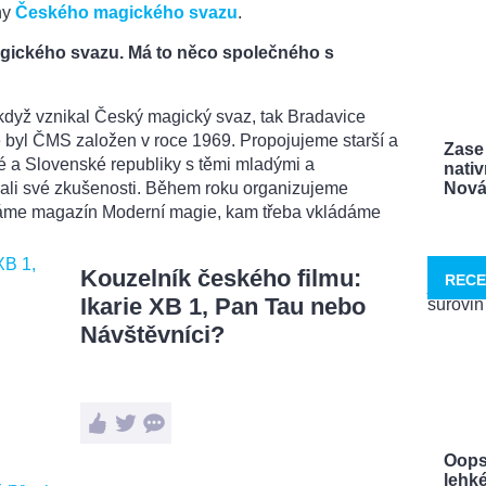
ny
Českého magického svazu
.
gického svazu. Má to něco společného s
 když vznikal Český magický svaz, tak Bradavice
ně byl ČMS založen v roce 1969. Propojujeme starší a
Zase 
 a Slovenské republiky s těmi mladými a
nativ
ávali své zkušenosti. Během roku organizujeme
Nová 
me magazín Moderní magie, kam třeba vkládáme
Kouzelník českého filmu:
RECE
Ikarie XB 1, Pan Tau nebo
Návštěvníci?
Oops
lehké