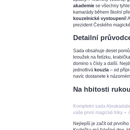
akademie
se všechny tyhle 
kamarády během školní přest
kouzelnické vystoupení
! 
prezident Českého magick
Detailní průvodc
Sada obsahuje deset pomů
kroužek na řetízku, krabičk
domino s čísly a další. Nejd
jednotlivá
kouzla
– od přípr
navíc dostanete k názorné
Na hbitosti rukou
Kompletní sada Abrakadabr
vaše první magické triky.
•
Nejlepší je začít od prvního 
Krabička má falešné dno, kte