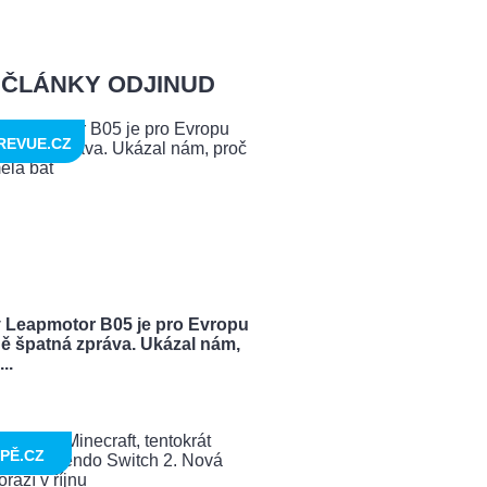
ČLÁNKY ODJINUD
REVUE.CZ
 Leapmotor B05 je pro Evropu
ě špatná zpráva. Ukázal nám,
..
PĚ.CZ