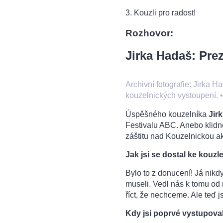
3. Kouzli pro radost!
Rozhovor:
Jirka Hadaš: Pre
Archivní fotografie: Jirka 
kouzelnických vystoupení.
Úspěšného kouzelníka
Jir
Festivalu ABC. Anebo klidn
záštitu nad Kouzelnickou ak
Jak jsi se dostal ke kouzl
Bylo to z donucení! Já nikd
museli. Vedl nás k tomu od 
říct, že nechceme. Ale teď 
Kdy jsi poprvé vystupova