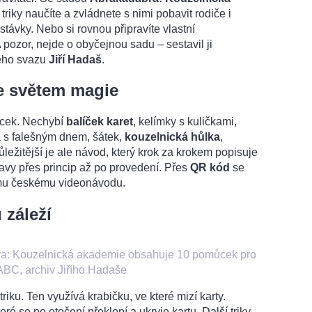
triky naučíte a zvládnete s nimi pobavit rodiče i
ávky. Nebo si rovnou připravíte vlastní
A pozor, nejde o obyčejnou sadu – sestavil ji
ého svazu
Jiří Hadaš
.
e světem magie
cek. Nechybí
balíček karet
, kelímky s kuličkami,
a s falešným dnem, šátek,
kouzelnická hůlka
,
ůležitější je ale návod, který krok za krokem popisuje
avy přes princip až po provedení. Přes
QR kód
se
mu českému videonávodu.
 záleží
a: Kouzelnická akademie obsahuje 10 pomůcek pro
ABC, archiv Jiřího Hadaše
triku. Ten využívá krabičku, ve které mizí karty.
ré se po otočení překlopí a ukryje kartu. Další triky