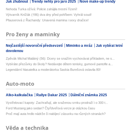
Jak zhubnout
Trendy nehty pro jaro 2025
Nové make-up trendy
Nehoda Turka ožívá: Policie zahájila trestní řízení!
Výtvarník Knížák (†86) dva dny před pohřbem: Vyhrál soud!
Pfauserová z Řachandy: Unavená mamina i sexy dračice!
Pro ženy a maminky
Nejčastější novoroční předsevzetí
Miminko a mráz
Jak vybírat letní
dovolenou
Zpěvák Michal Malátný (56): Dcery se snažím vychovávat příkladem, ne s...
Vybíráte přezůvky do školy? Nedávejte dětem tenisky, gumové pantofle a...
Legendární hlasatelka a moderátorka Saskia Burešová oslavila 80!
Auto-moto
Alko-kalkulačka
Rallye Dakar 2025
Dálniční známka 2025
Vystřelovací kapoty: Zachraňují, ale sraženou srnku prodraží i o 300 t...
Ford Mustang jako sedan? Čtyřdveřová verze je otázkou času
Proč mají auta hrdlo nádrže či nabíjecí zásuvku na různých stranách?
Věda a technika