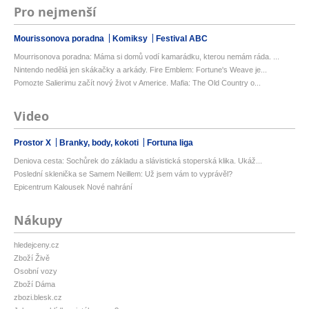
Pro nejmenší
Mourissonova poradna
Komiksy
Festival ABC
Mourrisonova poradna: Máma si domů vodí kamarádku, kterou nemám ráda. ...
Nintendo nedělá jen skákačky a arkády. Fire Emblem: Fortune's Weave je...
Pomozte Salierimu začít nový život v Americe. Mafia: The Old Country o...
Video
Prostor X
Branky, body, kokoti
Fortuna liga
Deniova cesta: Sochůrek do základu a slávistická stoperská klika. Ukáž...
Poslední sklenička se Samem Neillem: Už jsem vám to vyprávěl?
Epicentrum Kalousek Nové nahrání
Nákupy
hledejceny.cz
Zboží Živě
Osobní vozy
Zboží Dáma
zbozi.blesk.cz