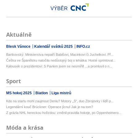
VÝBĚR
Aktuálně
Blesk Vánoce
Kalendář svátků 2025
INFO.cz
Bartkovský: Ministerstva nepatří Babišovi, Macinkovi či Juchelkovi. Př...
Češka ve Španělsku natočila nedůstojný boj o lehátka: Hosté sprintoval...
Kalousek o prezidentovi: S Pavlem jsem se nesmířil! ...a promluvil o n...
Sport
MS hokej 2025
Biatlon
Liga mistrů
Kdo na startu mohl zaujmout Deniu? Motory „S“, duo Zbrojovky i lídři p...
Legendární kouč Brückner: Operace jícnu! Jak je na tom?
Z grázla NHL hereckou hvězdou: změnil pravidla hokeje, po Oppenheimero...
Móda a krása