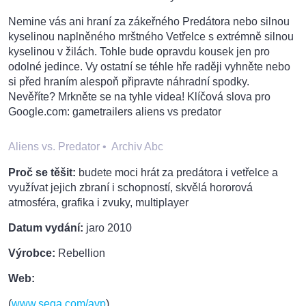
Nemine vás ani hraní za zákeřného Predátora nebo silnou
kyselinou naplněného mrštného Vetřelce s extrémně silnou
kyselinou v žilách. Tohle bude opravdu kousek jen pro
odolné jedince. Vy ostatní se téhle hře raději vyhněte nebo
si před hraním alespoň připravte náhradní spodky.
Nevěříte? Mrkněte se na tyhle videa! Klíčová slova pro
Google.com: gametrailers aliens vs predator
Aliens vs. Predator
•
Archiv Abc
Proč se těšit:
budete moci hrát za predátora i vetřelce a
využívat jejich zbraní i schopností, skvělá hororová
atmosféra, grafika i zvuky, multiplayer
Datum vydání:
jaro 2010
Výrobce:
Rebellion
Web:
(
www.sega.com/avp
)