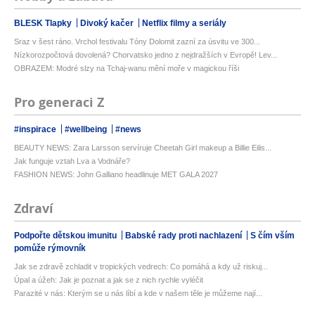
BLESK Tlapky
Divoký kačer
Netflix filmy a seriály
Sraz v šest ráno. Vrchol festivalu Tóny Dolomit zazní za úsvitu ve 300...
Nízkorozpočtová dovolená? Chorvatsko jedno z nejdražších v Evropě! Lev...
OBRAZEM: Modré slzy na Tchaj-wanu mění moře v magickou říši
Pro generaci Z
#inspirace
#wellbeing
#news
BEAUTY NEWS: Zara Larsson servíruje Cheetah Girl makeup a Billie Eilis...
Jak funguje vztah Lva a Vodnáře?
FASHION NEWS: John Galliano headlinuje MET GALA 2027
Zdraví
Podpořte dětskou imunitu
Babské rady proti nachlazení
S čím vším
pomůže rýmovník
Jak se zdravě zchladit v tropických vedrech: Co pomáhá a kdy už riskuj...
Úpal a úžeh: Jak je poznat a jak se z nich rychle vyléčit
Parazité v nás: Kterým se u nás líbí a kde v našem těle je můžeme nají...