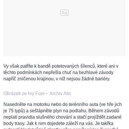
Vy však patříte k bandě potetovaných šílenců, které ani v
těchto podmínkách nepřešla chuť na bezhlavé závody
napříč zničenou krajinou, v níž nejsou žádné bariéry.
Obrázek ze hry Fuel
•
Archiv Abc
Nasedněte na motorku nebo do terénního auta (ve hře jich
je 75 typů) a sešlápněte plyn na podlahu. Během závodů
neplatí pravidla slušného chování a stačí projíždět zadané
body trasy. Jak k nim dojedete záleží na vás. Je takřka