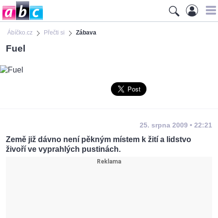
Ábíčko.cz
Přečti si
Zábava
Fuel
25. srpna 2009 • 22:21
Země již dávno není pěkným místem k žití a lidstvo
živoří ve vyprahlých pustinách.