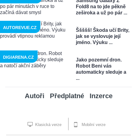
Samsung Galaxy Z
Fold8 na to jde pěkně
zeširoka a už po pár ...
AUTOREVUE.CZ
Ššššš! Škoda učí Brity,
jak se vyslovuje její
jméno. Výuku ...
DIGIARENA.CZ
Jako pozemní dron.
Robot Beni vás
automaticky sleduje a
...
Autoři
Předplatné
Inzerce
Klasická verze
Mobilní verze