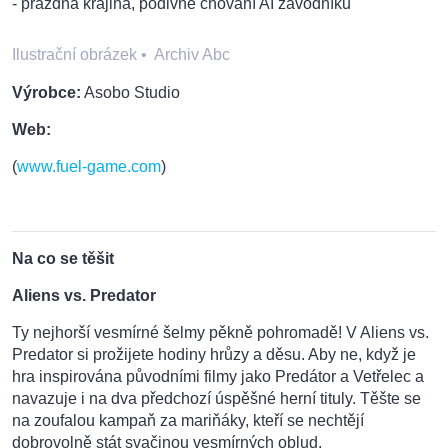
- prázdná krajina, podivné chování AI závodníků
Ilustrační obrázek
•
Archiv Abc
Výrobce:
Asobo Studio
Web:
(
www.fuel-game.com
)
Na co se těšit
Aliens vs. Predator
Ty nejhorší vesmírné šelmy pěkně pohromadě! V Aliens vs.
Predator si prožijete hodiny hrůzy a děsu. Aby ne, když je
hra inspirována původními filmy jako Predátor a Vetřelec a
navazuje i na dva předchozí úspěšné herní tituly. Těšte se
na zoufalou kampaň za mariňáky, kteří se nechtějí
dobrovolně stát svačinou vesmírných oblud.