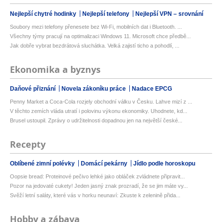
Nejlepší chytré hodinky
Nejlepší telefony
Nejlepší VPN – srovnání
Soubory mezi telefony přenesete bez Wi-Fi, mobilních dat i Bluetooth. ...
Všechny týmy pracují na optimalizaci Windows 11. Microsoft chce předbě...
Jak dobře vybrat bezdrátová sluchátka. Velká zajistí ticho a pohodlí, ...
Ekonomika a byznys
Daňové přiznání
Novela zákoníku práce
Nadace EPCG
Penny Market a Coca-Cola rozjely obchodní válku v Česku. Lahve mizí z ...
V těchto zemích vláda utratí i polovinu výkonu ekonomiky. Uhodnete, kd...
Brusel ustoupil. Zprávy o udržitelnosti dopadnou jen na největší české...
Recepty
Oblíbené zimní polévky
Domácí pekárny
Jídlo podle horoskopu
Oopsie bread: Proteinové pečivo lehké jako obláček zvládnete připravit...
Pozor na jedovaté cukety! Jeden jasný znak prozradí, že se jim máte vy...
Svěží letní saláty, které vás v horku neunaví: Zkuste k zelenině přida...
Hobby a zábava