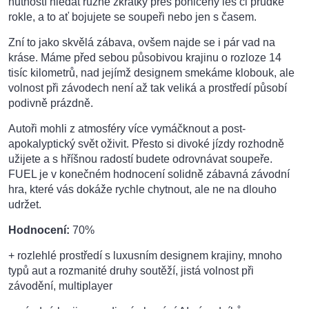
nutností hledat různé zkratky přes poničený les či prudké
rokle, a to ať bojujete se soupeři nebo jen s časem.
Zní to jako skvělá zábava, ovšem najde se i pár vad na
kráse. Máme před sebou působivou krajinu o rozloze 14
tisíc kilometrů, nad jejímž designem smekáme klobouk, ale
volnost při závodech není až tak veliká a prostředí působí
podivně prázdně.
Autoři mohli z atmosféry více vymáčknout a post-
apokalyptický svět oživit. Přesto si divoké jízdy rozhodně
užijete a s hříšnou radostí budete odrovnávat soupeře.
FUEL je v konečném hodnocení solidně zábavná závodní
hra, které vás dokáže rychle chytnout, ale ne na dlouho
udržet.
Hodnocení:
70%
+ rozlehlé prostředí s luxusním designem krajiny, mnoho
typů aut a rozmanité druhy soutěží, jistá volnost při
závodění, multiplayer