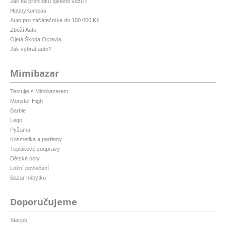
Jak na prohlídku ojetého vozu?
HobbyKompas
Auto pro začátečníka do 100 000 Kč
Zboží Auto
Ojetá Škoda Octavia
Jak vybrat auto?
Mimibazar
Testujte s Mimibazarem
Monster High
Barbie
Lego
Pyžama
Kosmetika a parfémy
Teplákové soupravy
Dětské boty
Ložní povlečení
Bazar nábytku
Doporučujeme
Starjob