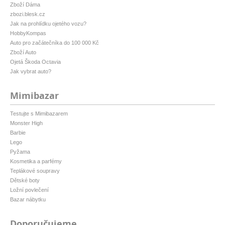
Zboží Dáma
zbozi.blesk.cz
Jak na prohlídku ojetého vozu?
HobbyKompas
Auto pro začátečníka do 100 000 Kč
Zboží Auto
Ojetá Škoda Octavia
Jak vybrat auto?
Mimibazar
Testujte s Mimibazarem
Monster High
Barbie
Lego
Pyžama
Kosmetika a parfémy
Teplákové soupravy
Dětské boty
Ložní povlečení
Bazar nábytku
Doporučujeme