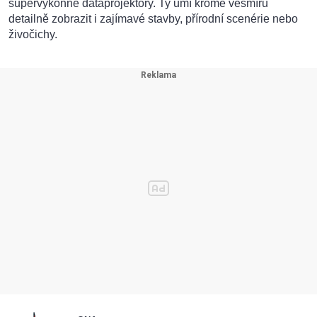
supervýkonné dataprojektory. Ty umí kromě vesmíru
detailně zobrazit i zajímavé stavby, přírodní scenérie nebo
živočichy.