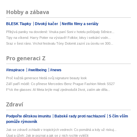
Hobby a zábava
BLESK Tlapky
Divoký kačer
Netflix filmy a seriály
Přibývá paniky na dovolené: Vnuka paní Soni v hotelu poštípaly štěnice...
Tipy na víkend: Harry Potter na výstavě! Folklor, bitvy i setkání vodn...
Sraz v šest ráno. Vrchol festivalu Tóny Dolomit zazní za úsvitu ve 300...
Pro generaci Z
#inspirace
#wellbeing
#news
Proč každá generace hledá svůj signature beauty look
Září patří módě: Co přinese Mercedes-Benz Prague Fashion Week SS27
F*ck the glasses: AI Meta brýle mají zjednodušit život, zatím ale děla...
Zdraví
Podpořte dětskou imunitu
Babské rady proti nachlazení
S čím vším
pomůže rýmovník
Jak se zdravě zchladit v tropických vedrech: Co pomáhá a kdy už riskuj...
Úpal a úžeh: Jak je poznat a jak se z nich rychle vyléčit