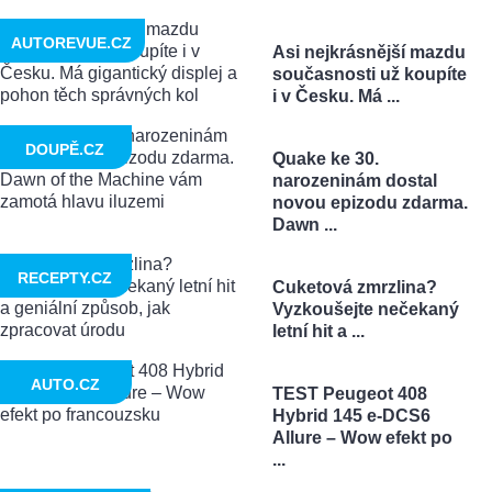
AUTOREVUE.CZ
Asi nejkrásnější mazdu
současnosti už koupíte
i v Česku. Má ...
DOUPĚ.CZ
Quake ke 30.
narozeninám dostal
novou epizodu zdarma.
Dawn ...
RECEPTY.CZ
Cuketová zmrzlina?
Vyzkoušejte nečekaný
letní hit a ...
AUTO.CZ
TEST Peugeot 408
Hybrid 145 e-DCS6
Allure – Wow efekt po
...