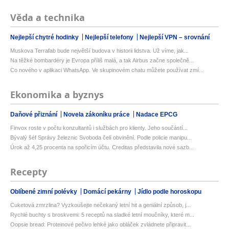
Věda a technika
Nejlepší chytré hodinky
Nejlepší telefony
Nejlepší VPN – srovnání
Muskova Terrafab bude největší budova v historii lidstva. Už víme, jak...
Na těžké bombardéry je Evropa příliš malá, a tak Airbus začne společně...
Co nového v aplikaci WhatsApp. Ve skupinovém chatu můžete používat zmí...
Ekonomika a byznys
Daňové přiznání
Novela zákoníku práce
Nadace EPCG
Finvox roste v počtu konzultantů i službách pro klienty. Jeho součástí...
Bývalý šéf Správy železnic Svoboda čelí obvinění. Podle policie manipu...
Úrok až 4,25 procenta na spořicím účtu. Creditas představila nové sazb...
Recepty
Oblíbené zimní polévky
Domácí pekárny
Jídlo podle horoskopu
Cuketová zmrzlina? Vyzkoušejte nečekaný letní hit a geniální způsob, j...
Rychlé buchty s broskvemi: 5 receptů na sladké letní moučníky, které m...
Oopsie bread: Proteinové pečivo lehké jako obláček zvládnete připravit...