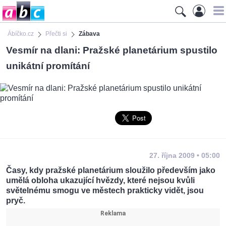
Ábíčko.cz
Přečti si
Zábava
Vesmír na dlani: Pražské planetárium spustilo
unikátní promítání
27. října 2009 • 05:00
Časy, kdy pražské planetárium sloužilo především jako
umělá obloha ukazující hvězdy, které nejsou kvůli
světelnému smogu ve městech prakticky vidět, jsou
pryč.