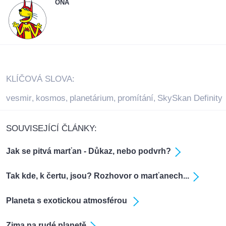
ONA
KLÍČOVÁ SLOVA:
vesmir
kosmos
planetárium
promítání
SkySkan Definity
,
,
,
,
SOUVISEJÍCÍ ČLÁNKY:
Jak se pitvá marťan - Důkaz, nebo podvrh?
Tak kde, k čertu, jsou? Rozhovor o marťanech...
Planeta s exotickou atmosférou
Zima na rudé planetě