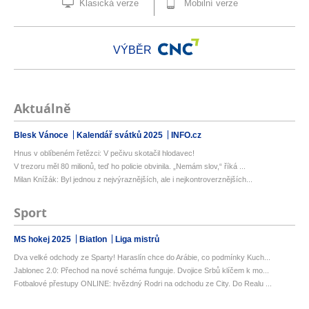
Klasická verze
Mobilní verze
VÝBĚR
Aktuálně
Blesk Vánoce
Kalendář svátků 2025
INFO.cz
Hnus v oblíbeném řetězci: V pečivu skotačil hlodavec!
V trezoru měl 80 milionů, teď ho policie obvinila. „Nemám slov,“ říká ...
Milan Knížák: Byl jednou z nejvýraznějších, ale i nejkontroverznějších...
Sport
MS hokej 2025
Biatlon
Liga mistrů
Dva velké odchody ze Sparty! Haraslín chce do Arábie, co podmínky Kuch...
Jablonec 2.0: Přechod na nové schéma funguje. Dvojice Srbů klíčem k mo...
Fotbalové přestupy ONLINE: hvězdný Rodri na odchodu ze City. Do Realu ...