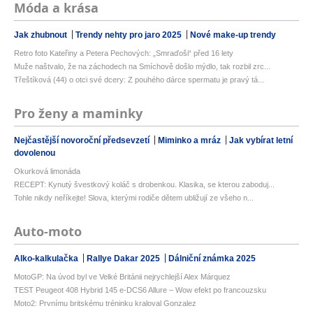
Móda a krása
Jak zhubnout
Trendy nehty pro jaro 2025
Nové make-up trendy
Retro foto Kateřiny a Petera Pechových: „Smraďoši“ před 16 lety
Muže naštvalo, že na záchodech na Smíchově došlo mýdlo, tak rozbil zrc...
Třeštíková (44) o otci své dcery: Z pouhého dárce spermatu je pravý tá...
Pro ženy a maminky
Nejčastější novoroční předsevzetí
Miminko a mráz
Jak vybírat letní
dovolenou
Okurková limonáda
RECEPT: Kynutý švestkový koláč s drobenkou. Klasika, se kterou zaboduj...
Tohle nikdy neříkejte! Slova, kterými rodiče dětem ubližují ze všeho n...
Auto-moto
Alko-kalkulačka
Rallye Dakar 2025
Dálniční známka 2025
MotoGP: Na úvod byl ve Velké Británii nejrychlejší Alex Márquez
TEST Peugeot 408 Hybrid 145 e-DCS6 Allure – Wow efekt po francouzsku
Moto2: Prvnímu britskému tréninku kraloval Gonzalez