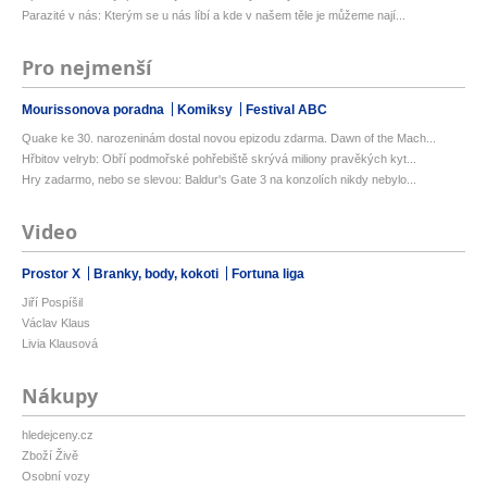
Parazité v nás: Kterým se u nás líbí a kde v našem těle je můžeme nají...
Pro nejmenší
Mourissonova poradna
Komiksy
Festival ABC
Quake ke 30. narozeninám dostal novou epizodu zdarma. Dawn of the Mach...
Hřbitov velryb: Obří podmořské pohřebiště skrývá miliony pravěkých kyt...
Hry zadarmo, nebo se slevou: Baldur's Gate 3 na konzolích nikdy nebylo...
Video
Prostor X
Branky, body, kokoti
Fortuna liga
Jiří Pospíšil
Václav Klaus
Livia Klausová
Nákupy
hledejceny.cz
Zboží Živě
Osobní vozy