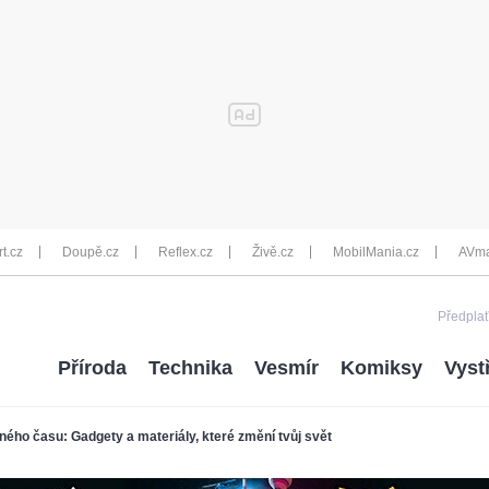
rt.cz
Doupě.cz
Reflex.cz
Živě.cz
MobilMania.cz
AVma
Předplať
Příroda
Technika
Vesmír
Komiksy
Vyst
ého času: Gadgety a materiály, které změní tvůj svět