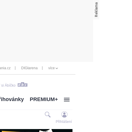
nia.cz
DIGIarena
více
 si Ábíčko
řihovánky
PREMIUM+
Přihlášení