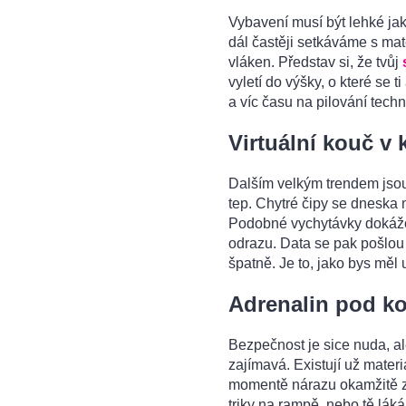
Vybavení musí být lehké jak
dál častěji setkáváme s mat
vláken. Představ si, že tvůj
vyletí do výšky, o které se 
a víc času na pilování techn
Virtuální kouč v
Dalším velkým trendem jsou 
tep. Chytré čipy se dneska 
Podobné vychytávky dokážou
odrazu. Data se pak pošlou 
špatně. Je to, jako bys měl 
Adrenalin pod k
Bezpečnost je sice nuda, ale
zajímavá. Existují už mater
momentě nárazu okamžitě zt
triky na rampě, nebo tě láká