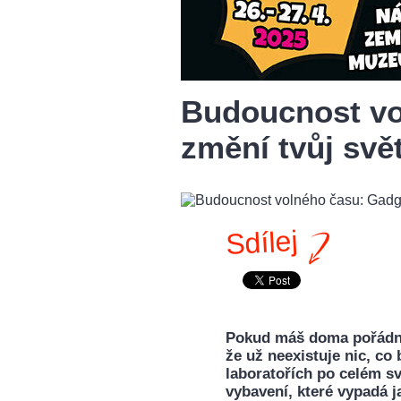
Budoucnost vol
změní tvůj svě
Sdílej
Pokud máš doma pořádný 
že už neexistuje nic, co 
laboratořích po celém s
vybavení, které vypadá ja