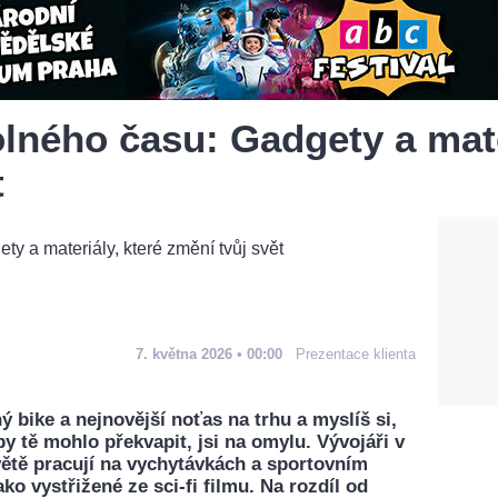
ného času: Gadgety a mater
t
7. května 2026 • 00:00
Prezentace klienta
bike a nejnovější noťas na trhu a myslíš si,
by tě mohlo překvapit, jsi na omylu. Vývojáři v
větě pracují na vychytávkách a sportovním
ko vystřižené ze sci-fi filmu. Na rozdíl od