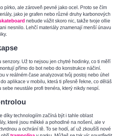
o pírko, ale zároveň pevné jako ocel. Proto se čím
eriály, jako je grafen nebo různé druhy karbonových
skateboard
nebude vážit skoro nic, takže tvoje ollie
ti ani nesnilo. Lehčí materiály znamenají menší únavu
iky.
 kapse
senzory. Už to nejsou jen chytré hodinky, co ti měří
montují přímo do bot nebo do konstrukce náčiní.
 v reálném čase analyzovat tvůj postoj nebo úhel
do aplikace v mobilu, která ti přesně řekne, co děláš
u sebe neustále profi trenéra, který nikdy nespí.
ontrolou
 díky technologiím začíná být i tahle oblast
iály, které jsou měkké a pohodlné na nošení, ale v
vrdnou a ochrání tě. To se hodí, ať už zkoušíš nové
 obří
trampolína
v parku. Můžeš se tak víc soustředit