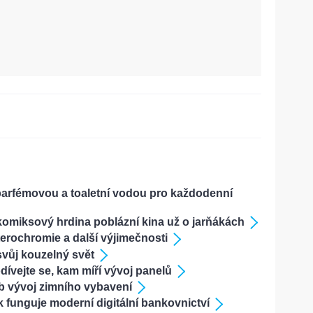
parfémovou a toaletní vodou pro každodenní
 komiksový hrdina poblázní kina už o jarňákách
eterochromie a další výjimečnosti
svůj kouzelný svět
ívejte se, kam míří vývoj panelů
b vývoj zimního vybavení
 funguje moderní digitální bankovnictví