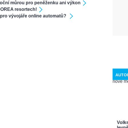
 noční můrou pro peněženku ani výkon
v OREA resortech!
u pro vývojáře online automatů?
AUTO
Volk
levně