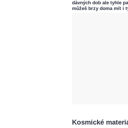
dávných dob ale tyhle pa
můžeš brzy doma mít i t
Kosmické materiá