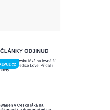
ČLÁNKY ODJINUD
REVUE.CZ
swagen v Česku láká na
jší operák a doprodej edice