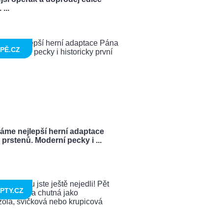
...
PĚ.CZ
ráme nejlepší herní adaptace
prstenů. Moderní pecky i ...
PTY.CZ