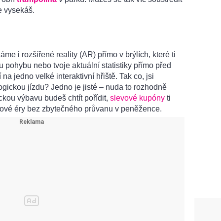
e vysekáš.
 i rozšířené reality (AR) přímo v brýlích, které ti
u pohybu nebo tvoje aktuální statistiky přímo před
na jedno velké interaktivní hřiště. Tak co, jsi
ogickou jízdu? Jedno je jisté – nuda to rozhodně
ickou výbavu budeš chtít pořídit,
slevové kupóny
ti
nové éry bez zbytečného průvanu v peněžence.