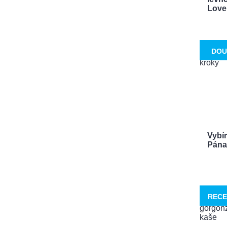
Love. 
DOU
Vybí
Pána 
RECE