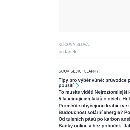
KLÍČOVÁ SLOVA:
prclanek
SOUVISEJÍCÍ ČLÁNKY:
Tipy pro výběr vůně: průvodce 
použití
To musíte vidět! Nejroztomilejší
5 fascinujících faktů o očích: H
Proměňte obyčejnou krabici ve 
Budoucnost solární energie? Pod
Od tuleních pásů po karbon ane
Banky online a bez poboček: Jak