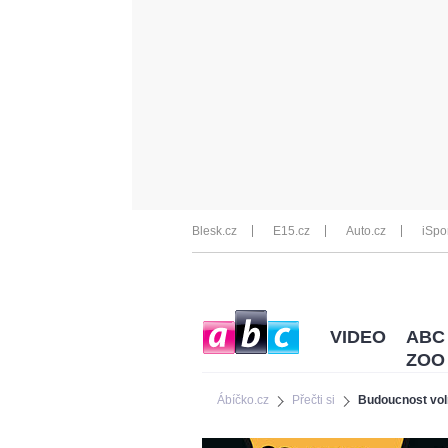
Blesk.cz
E15.cz
Auto.cz
iSpo
VIDEO
ABC
ZOO
Ábíčko.cz
Přečti si
Budoucnost voln