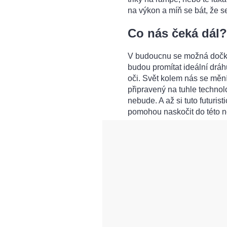
na výkon a míň se bát, že s
Co nás čeká dál?
V budoucnu se možná dočkáme
budou promítat ideální dráh
oči. Svět kolem nás se mění 
připravený na tuhle technol
nebude. A až si tuto futurist
pomohou naskočit do této 