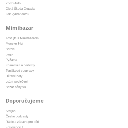
Zboží Auto
Ojetá Škoda Octavia
Jak vybrat auto?
Mimibazar
Testujte s Mimibazarem
Monster High
Barbie
Lego
Pyžama
Kosmetika a parfémy
Teplákové soupravy
Dětské boty
Ložní povlečení
Bazar nábytku
Doporučujeme
Starjob
České podcasty
Rádio a zábava pro děti
Frekvence 1