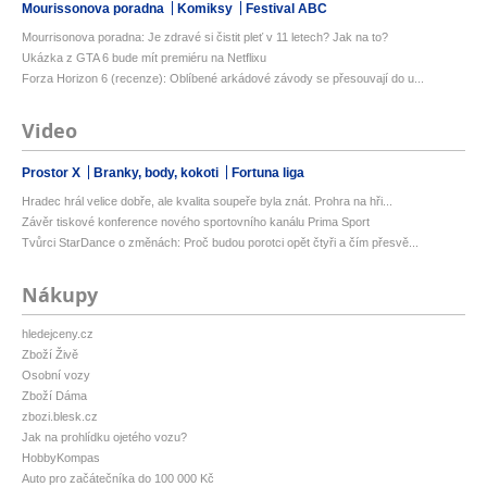
Mourissonova poradna
Komiksy
Festival ABC
Mourrisonova poradna: Je zdravé si čistit pleť v 11 letech? Jak na to?
Ukázka z GTA 6 bude mít premiéru na Netflixu
Forza Horizon 6 (recenze): Oblíbené arkádové závody se přesouvají do u...
Video
Prostor X
Branky, body, kokoti
Fortuna liga
Hradec hrál velice dobře, ale kvalita soupeře byla znát. Prohra na hři...
Závěr tiskové konference nového sportovního kanálu Prima Sport
Tvůrci StarDance o změnách: Proč budou porotci opět čtyři a čím přesvě...
Nákupy
hledejceny.cz
Zboží Živě
Osobní vozy
Zboží Dáma
zbozi.blesk.cz
Jak na prohlídku ojetého vozu?
HobbyKompas
Auto pro začátečníka do 100 000 Kč