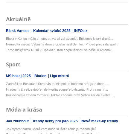
Aktuálně
Blesk Vánoce
Kalendář svátků 2025
INFO.cz
Ebola v Kongu může zmutovat, varují zdravotníci. Epidemie je prý druhá...
Německá média: Výbušný dron v Lipsku nesl Semtex. Případ převzala spol...
Teroristický útok Rusů v Lipsku!? Dron s výbušninou se našel u Antonov...
Sport
MS hokej 2025
Biatlon
Liga mistrů
Zadražil po Besiktasi: Štve nás to. Ale pokud budeme hrát jako dnes......
Hradec hrál velice dobře, ale kvalita soupeře byla znát. Prohra na hři...
Kozlovi vyšla změna formace: Takhle chceme hrát! Výhru zařídili sváteč...
Móda a krása
Jak zhubnout
Trendy nehty pro jaro 2025
Nové make-up trendy
Jak vybrat barvu, která vám bude slušet? Tohle je rozhodující