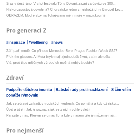
Sraz v šest ráno. Vrchol festivalu Tóny Dolomit zazní za úsvitu ve 300...
Nízkorozpočtová dovolená? Chorvatsko jedno z nejdražších v Evropě! Lev...
OBRAZEM: Modré slzy na Tchaj-wanu mění moře v magickou říši
Pro generaci Z
#inspirace
#wellbeing
#news
Září patří módě: Co přinese Mercedes-Benz Prague Fashion Week SS27
F*ck the glasses: AI Meta brýle mají zjednodušit život, zatím ale děla...
Víš, proč ti po mléčných výrobcích možná nebývá dobře?
Zdraví
Podpořte dětskou imunitu
Babské rady proti nachlazení
S čím vším
pomůže rýmovník
Jak se zdravě zchladit v tropických vedrech: Co pomáhá a kdy už riskuj...
Úpal a úžeh: Jak je poznat a jak se z nich rychle vyléčit
Parazité v nás: Kterým se u nás líbí a kde v našem těle je můžeme nají...
Pro nejmenší