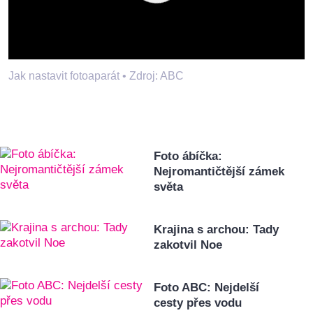
Jak nastavit fotoaparát •
Zdroj: ABC
Foto ábíčka:
Nejromantičtější zámek
světa
Krajina s archou: Tady
zakotvil Noe
Foto ABC: Nejdelší
cesty přes vodu