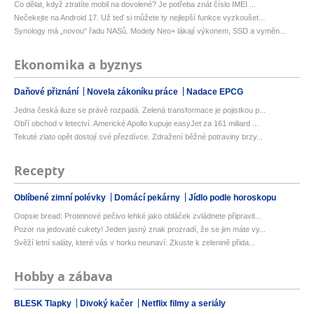
Co dělat, když ztratíte mobil na dovolené? Je potřeba znát číslo IMEI ...
Nečekejte na Android 17. Už teď si můžete ty nejlepší funkce vyzkoušet...
Synology má „novou“ řadu NASů. Modely Neo+ lákají výkonem, SSD a vyměn...
Ekonomika a byznys
Daňové přiznání
Novela zákoníku práce
Nadace EPCG
Jedna česká iluze se právě rozpadá. Zelená transformace je pojistkou p...
Obří obchod v letectví. Americké Apollo kupuje easyJet za 161 miliard ...
Tekuté zlato opět dostojí své přezdívce. Zdražení běžné potraviny brzy...
Recepty
Oblíbené zimní polévky
Domácí pekárny
Jídlo podle horoskopu
Oopsie bread: Proteinové pečivo lehké jako obláček zvládnete připravit...
Pozor na jedovaté cukety! Jeden jasný znak prozradí, že se jim máte vy...
Svěží letní saláty, které vás v horku neunaví: Zkuste k zelenině přida...
Hobby a zábava
BLESK Tlapky
Divoký kačer
Netflix filmy a seriály