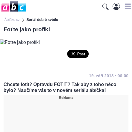
Ábíčko.cz
Seriál dobré světlo
Foťte jako profík!
19. září 2013 • 06:00
Chcete fotit? Opravdu FOTIT? Tak aby z toho něco
bylo? Naučíme vás to v novém seriálu ábíčka!