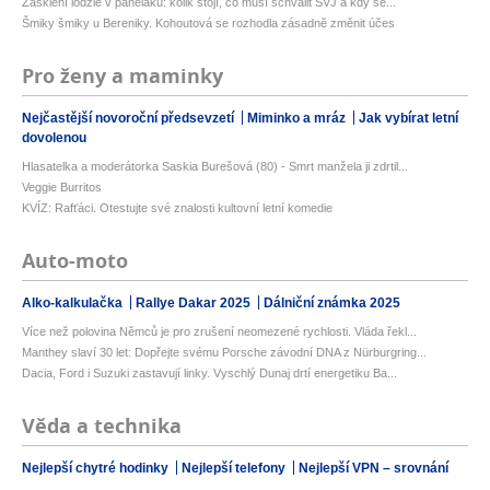
Zasklení lodžie v paneláku: kolik stojí, co musí schválit SVJ a kdy se...
Šmiky šmiky u Bereniky. Kohoutová se rozhodla zásadně změnit účes
Pro ženy a maminky
Nejčastější novoroční předsevzetí
Miminko a mráz
Jak vybírat letní
dovolenou
Hlasatelka a moderátorka Saskia Burešová (80) - Smrt manžela ji zdrtil...
Veggie Burritos
KVÍZ: Rafťáci. Otestujte své znalosti kultovní letní komedie
Auto-moto
Alko-kalkulačka
Rallye Dakar 2025
Dálniční známka 2025
Více než polovina Němců je pro zrušení neomezené rychlosti. Vláda řekl...
Manthey slaví 30 let: Dopřejte svému Porsche závodní DNA z Nürburgring...
Dacia, Ford i Suzuki zastavují linky. Vyschlý Dunaj drtí energetiku Ba...
Věda a technika
Nejlepší chytré hodinky
Nejlepší telefony
Nejlepší VPN – srovnání