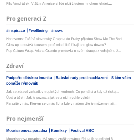
Filip Vondrášek: V Jižní Americe si lidé plují životem mnohem lehčeji,...
Pro generaci Z
#inspirace
#wellbeing
#news
Hot events: Začíná slovenský Grape a do Prahy přijedou Show Me The Bod...
Glow up se stává luxusem, proč mladí lidé říkají ano glow downu?
Pop Culture Wrap: Ariana Grande promluvila o svém ústupu z veřejného ž...
Zdraví
Podpořte dětskou imunitu
Babské rady proti nachlazení
S čím vším
pomůže rýmovník
Jak se zdravě zchladit v tropických vedrech: Co pomáhá a kdy už riskuj...
Úpal a úžeh: Jak je poznat a jak se z nich rychle vyléčit
Parazité v nás: Kterým se u nás líbí a kde v našem těle je můžeme nají...
Pro nejmenší
Mourissonova poradna
Komiksy
Festival ABC
Mourrisonova poradna: Má smysl zrušit devátou třídu a jít na střední š...