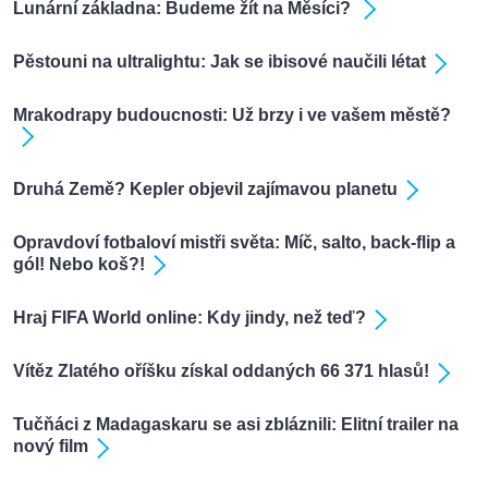
Lunární základna: Budeme žít na Měsíci?
Pěstouni na ultralightu: Jak se ibisové naučili létat
Mrakodrapy budoucnosti: Už brzy i ve vašem městě?
Druhá Země? Kepler objevil zajímavou planetu
Opravdoví fotbaloví mistři světa: Míč, salto, back-flip a
gól! Nebo koš?!
Hraj FIFA World online: Kdy jindy, než teď?
Vítěz Zlatého oříšku získal oddaných 66 371 hlasů!
Tučňáci z Madagaskaru se asi zbláznili: Elitní trailer na
nový film