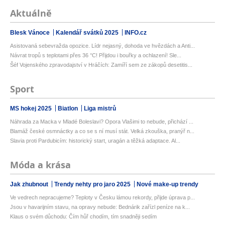
Aktuálně
Blesk Vánoce
Kalendář svátků 2025
INFO.cz
Asistovaná sebevražda opozice. Lídr nejasný, dohoda ve hvězdách a Anti...
Návrat tropů s teplotami přes 36 °C! Přijdou i bouřky a ochlazení! Sle...
Šéf Vojenského zpravodajství v Hráčích: Zamíří sem ze zákopů desetitis...
Sport
MS hokej 2025
Biatlon
Liga mistrů
Náhrada za Macka v Mladé Boleslavi? Opora Vlašimi to nebude, přichází ...
Blamáž české osmnáctky a co se s ní musí stát. Velká zkouška, pranýř n...
Slavia proti Pardubicím: historický start, uragán a těžká adaptace. Al...
Móda a krása
Jak zhubnout
Trendy nehty pro jaro 2025
Nové make-up trendy
Ve vedrech nepracujeme? Teploty v Česku lámou rekordy, přijde úprava p...
Jsou v havarijním stavu, na opravy nebude: Bednárik zařízl peníze na k...
Klaus o svém důchodu: Čím hůř chodím, tím snadněji sedím