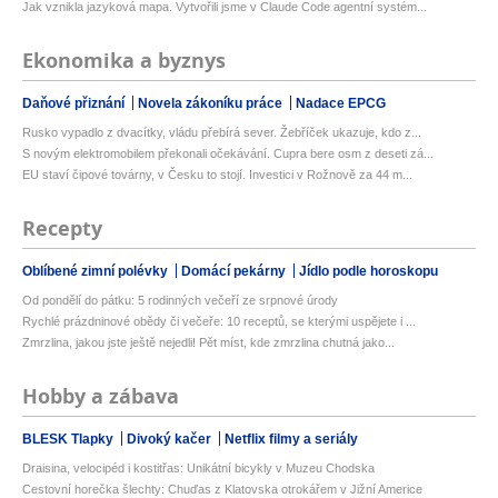
Jak vznikla jazyková mapa. Vytvořili jsme v Claude Code agentní systém...
Ekonomika a byznys
Daňové přiznání
Novela zákoníku práce
Nadace EPCG
Rusko vypadlo z dvacítky, vládu přebírá sever. Žebříček ukazuje, kdo z...
S novým elektromobilem překonali očekávání. Cupra bere osm z deseti zá...
EU staví čipové továrny, v Česku to stojí. Investici v Rožnově za 44 m...
Recepty
Oblíbené zimní polévky
Domácí pekárny
Jídlo podle horoskopu
Od pondělí do pátku: 5 rodinných večeří ze srpnové úrody
Rychlé prázdninové obědy či večeře: 10 receptů, se kterými uspějete i ...
Zmrzlina, jakou jste ještě nejedli! Pět míst, kde zmrzlina chutná jako...
Hobby a zábava
BLESK Tlapky
Divoký kačer
Netflix filmy a seriály
Draisina, velocipéd i kostitřas: Unikátní bicykly v Muzeu Chodska
Cestovní horečka šlechty: Chuďas z Klatovska otrokářem v Jižní Americe