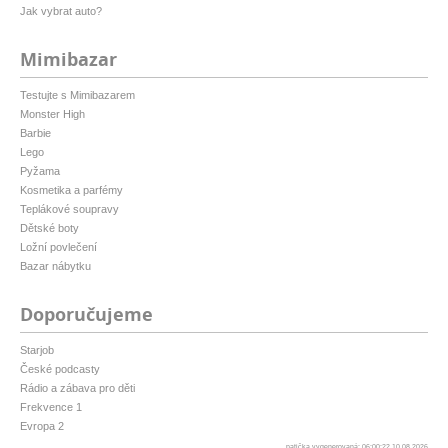
Jak vybrat auto?
Mimibazar
Testujte s Mimibazarem
Monster High
Barbie
Lego
Pyžama
Kosmetika a parfémy
Teplákové soupravy
Dětské boty
Ložní povlečení
Bazar nábytku
Doporučujeme
Starjob
České podcasty
Rádio a zábava pro děti
Frekvence 1
Evropa 2
patička vygenerovaná: 06:00:22 10.08.2026