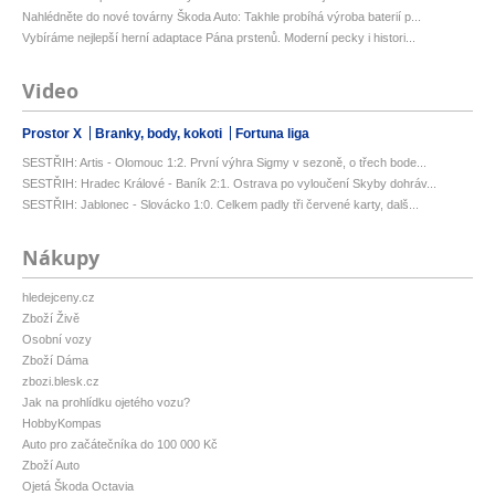
Nahlédněte do nové továrny Škoda Auto: Takhle probíhá výroba baterií p...
Vybíráme nejlepší herní adaptace Pána prstenů. Moderní pecky i histori...
Video
Prostor X
Branky, body, kokoti
Fortuna liga
SESTŘIH: Artis - Olomouc 1:2. První výhra Sigmy v sezoně, o třech bode...
SESTŘIH: Hradec Králové - Baník 2:1. Ostrava po vyloučení Skyby dohráv...
SESTŘIH: Jablonec - Slovácko 1:0. Celkem padly tři červené karty, dalš...
Nákupy
hledejceny.cz
Zboží Živě
Osobní vozy
Zboží Dáma
zbozi.blesk.cz
Jak na prohlídku ojetého vozu?
HobbyKompas
Auto pro začátečníka do 100 000 Kč
Zboží Auto
Ojetá Škoda Octavia