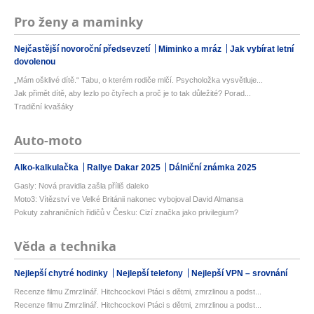
Pro ženy a maminky
Nejčastější novoroční předsevzetí
Miminko a mráz
Jak vybírat letní
dovolenou
„Mám ošklivé dítě.“ Tabu, o kterém rodiče mlčí. Psycholožka vysvětluje...
Jak přimět dítě, aby lezlo po čtyřech a proč je to tak důležité? Porad...
Tradiční kvašáky
Auto-moto
Alko-kalkulačka
Rallye Dakar 2025
Dálniční známka 2025
Gasly: Nová pravidla zašla příliš daleko
Moto3: Vítězství ve Velké Británii nakonec vybojoval David Almansa
Pokuty zahraničních řidičů v Česku: Cizí značka jako privilegium?
Věda a technika
Nejlepší chytré hodinky
Nejlepší telefony
Nejlepší VPN – srovnání
Recenze filmu Zmrzlinář. Hitchcockovi Ptáci s dětmi, zmrzlinou a podst...
Recenze filmu Zmrzlinář. Hitchcockovi Ptáci s dětmi, zmrzlinou a podst...