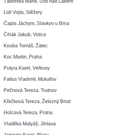
Táborská Marie, Ústí nad Labem
Lidl Vojta, Stěžery
Čapla Jáchym, Slavkov u Brna
Čihák Jakub, Votice
Kouba Tomáš, Žatec
Koc Martin, Praha
Putyra Karel, Veltrusy
Faltus Vladimír, Mukařov
Pečnová Tereza, Trutnov
Křečková Tereza, Železný Brod
Holcová Tereza, Praha
Vladěka Matyáš, Jihlava
Janovec Karel, Plasy