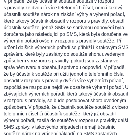
V případě, že by účastník soutěže soutěžil v rozporu
s pravidly ze dvou či více telefonních čísel, nemá takový
účastník soutěže nárok na získání výhry a výherní pořadí,
které takový účastník obsadil v rozporu s pravidly, obsadí
účastník soutěže, jehož SMS se správnou odpovědí byla
doručena jako následující po SMS, která byla doručena ve
výherním pořadí ovšem v rozporu s pravidly soutěže. Při
určení dalších výherních pořadí se přihlíží i k takovým SMS
zprávám, které byly zaslány do soutěže shora uvedeným
způsobem v rozporu s pravidly, pokud jsou zaslány ve
správném tvaru a obsahují správnou odpověď. V případě,
že by účastník soutěže při užití jednoho telefonního čísla
obsadil v rozporu s pravidly dvě či více výherních pořadí,
započítá se mu pouze nejdříve dosažené výherní pořadí. U
zbývajících výherních pořadí, která takový účastník obsadil
v rozporu s pravidly, se bude postupovat shora uvedeným
způsobem. V případě, že účastník soutěže soutěží z vícero
telefonních čísel či účastník soutěže, který již obsadil
výherní pořadí, zasílá do soutěže v rozporu s pravidly další
SMS zprávy, v takovýchto případech nemají účastníci
soutěže nárok na vrácení nákladů na SMS zaslaných