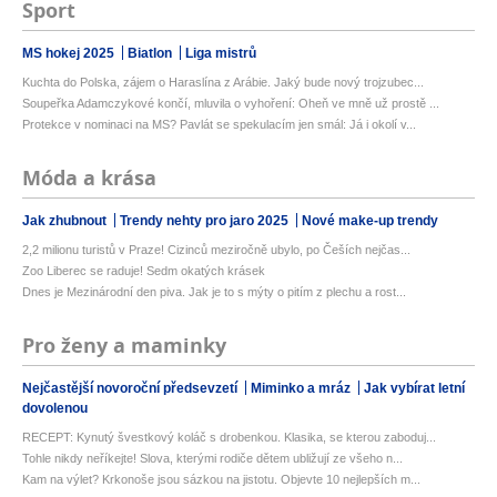
Sport
MS hokej 2025
Biatlon
Liga mistrů
Kuchta do Polska, zájem o Haraslína z Arábie. Jaký bude nový trojzubec...
Soupeřka Adamczykové končí, mluvila o vyhoření: Oheň ve mně už prostě ...
Protekce v nominaci na MS? Pavlát se spekulacím jen smál: Já i okolí v...
Móda a krása
Jak zhubnout
Trendy nehty pro jaro 2025
Nové make-up trendy
2,2 milionu turistů v Praze! Cizinců meziročně ubylo, po Češích nejčas...
Zoo Liberec se raduje! Sedm okatých krásek
Dnes je Mezinárodní den piva. Jak je to s mýty o pitím z plechu a rost...
Pro ženy a maminky
Nejčastější novoroční předsevzetí
Miminko a mráz
Jak vybírat letní
dovolenou
RECEPT: Kynutý švestkový koláč s drobenkou. Klasika, se kterou zaboduj...
Tohle nikdy neříkejte! Slova, kterými rodiče dětem ubližují ze všeho n...
Kam na výlet? Krkonoše jsou sázkou na jistotu. Objevte 10 nejlepších m...