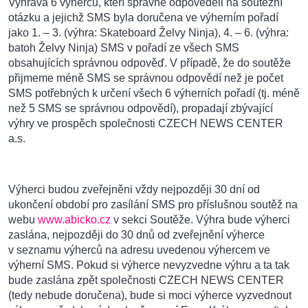
Vyhrává 6 výherců, kteří správně odpověděli na soutěžní
otázku a jejichž SMS byla doručena ve výherním pořadí
jako 1. – 3. (výhra: Skateboard Želvy Ninja), 4. – 6. (výhra:
batoh Želvy Ninja) SMS v pořadí ze všech SMS
obsahujících správnou odpověď. V případě, že do soutěže
přijmeme méně SMS se správnou odpovědí než je počet
SMS potřebných k určení všech 6 výherních pořadí (tj. méně
než 5 SMS se správnou odpovědí), propadají zbývající
výhry ve prospěch společnosti CZECH NEWS CENTER
a.s.
Výherci budou zveřejněni vždy nejpozději 30 dní od
ukončení období pro zasílání SMS pro příslušnou soutěž na
webu
www.abicko.cz
v sekci Soutěže. Výhra bude výherci
zaslána, nejpozději do 30 dnů od zveřejnění výherce
v seznamu výherců na adresu uvedenou výhercem ve
výherní SMS. Pokud si výherce nevyzvedne výhru a ta tak
bude zaslána zpět společnosti CZECH NEWS CENTER
(tedy nebude doručena), bude si moci výherce vyzvednout