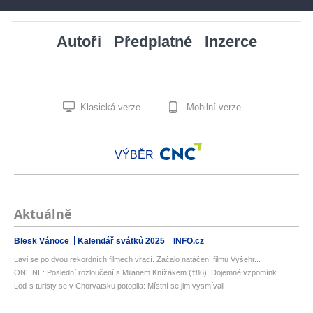
Autoři
Předplatné
Inzerce
Klasická verze
Mobilní verze
VÝBĚR
Aktuálně
Blesk Vánoce
Kalendář svátků 2025
INFO.cz
Lavi se po dvou rekordních filmech vrací. Začalo natáčení filmu Vyšehr...
ONLINE: Poslední rozloučení s Milanem Knížákem (†86): Dojemné vzpomínk...
Loď s turisty se v Chorvatsku potopila: Místní se jim vysmívali