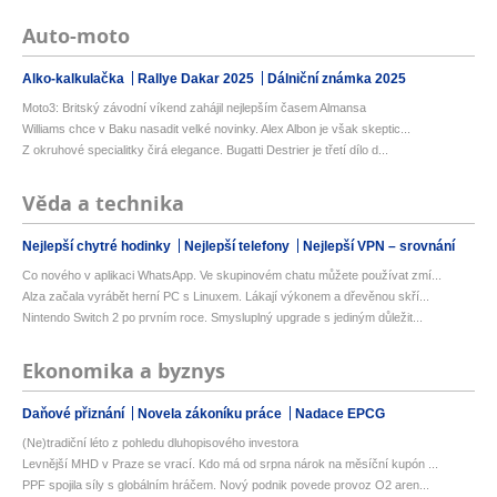
Auto-moto
Alko-kalkulačka
Rallye Dakar 2025
Dálniční známka 2025
Moto3: Britský závodní víkend zahájil nejlepším časem Almansa
Williams chce v Baku nasadit velké novinky. Alex Albon je však skeptic...
Z okruhové specialitky čirá elegance. Bugatti Destrier je třetí dílo d...
Věda a technika
Nejlepší chytré hodinky
Nejlepší telefony
Nejlepší VPN – srovnání
Co nového v aplikaci WhatsApp. Ve skupinovém chatu můžete používat zmí...
Alza začala vyrábět herní PC s Linuxem. Lákají výkonem a dřevěnou skří...
Nintendo Switch 2 po prvním roce. Smysluplný upgrade s jediným důležit...
Ekonomika a byznys
Daňové přiznání
Novela zákoníku práce
Nadace EPCG
(Ne)tradiční léto z pohledu dluhopisového investora
Levnější MHD v Praze se vrací. Kdo má od srpna nárok na měsíční kupón ...
PPF spojila síly s globálním hráčem. Nový podnik povede provoz O2 aren...