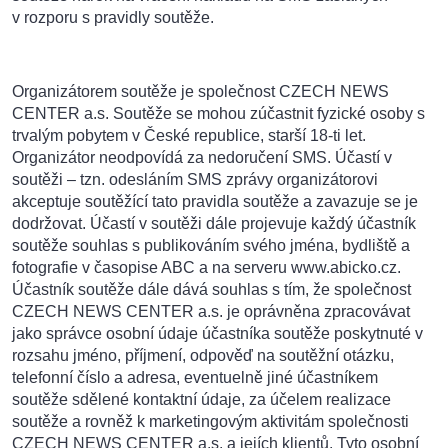
v rozporu s pravidly soutěže.
Organizátorem soutěže je společnost CZECH NEWS
CENTER a.s. Soutěže se mohou zúčastnit fyzické osoby s
trvalým pobytem v České republice, starší 18-ti let.
Organizátor neodpovídá za nedoručení SMS. Účastí v
soutěži – tzn. odesláním SMS zprávy organizátorovi
akceptuje soutěžící tato pravidla soutěže a zavazuje se je
dodržovat. Účastí v soutěži dále projevuje každý účastník
soutěže souhlas s publikováním svého jména, bydliště a
fotografie v časopise ABC a na serveru www.abicko.cz.
Účastník soutěže dále dává souhlas s tím, že společnost
CZECH NEWS CENTER a.s. je oprávněna zpracovávat
jako správce osobní údaje účastníka soutěže poskytnuté v
rozsahu jméno, příjmení, odpověď na soutěžní otázku,
telefonní číslo a adresa, eventuelně jiné účastníkem
soutěže sdělené kontaktní údaje, za účelem realizace
soutěže a rovněž k marketingovým aktivitám společnosti
CZECH NEWS CENTER a.s. a jejích klientů. Tyto osobní