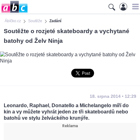
Ábíčko.cz
Soutěže
Zadání
Soutěžte o rozjeté skateboardy a vychytané
batohy od Želv Ninja
18. srpna 2014 • 12:29
Leonardo, Raphael, Donatello a Michelangelo míří do
kin a vy můžete vyhrát jeden ze tři skateboardů nebo
batohů ve stylu želváckého krunýře.