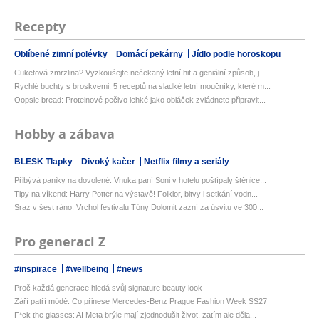
Recepty
Oblíbené zimní polévky
Domácí pekárny
Jídlo podle horoskopu
Cuketová zmrzlina? Vyzkoušejte nečekaný letní hit a geniální způsob, j...
Rychlé buchty s broskvemi: 5 receptů na sladké letní moučníky, které m...
Oopsie bread: Proteinové pečivo lehké jako obláček zvládnete připravit...
Hobby a zábava
BLESK Tlapky
Divoký kačer
Netflix filmy a seriály
Přibývá paniky na dovolené: Vnuka paní Soni v hotelu poštípaly štěnice...
Tipy na víkend: Harry Potter na výstavě! Folklor, bitvy i setkání vodn...
Sraz v šest ráno. Vrchol festivalu Tóny Dolomit zazní za úsvitu ve 300...
Pro generaci Z
#inspirace
#wellbeing
#news
Proč každá generace hledá svůj signature beauty look
Září patří módě: Co přinese Mercedes-Benz Prague Fashion Week SS27
F*ck the glasses: AI Meta brýle mají zjednodušit život, zatím ale děla...