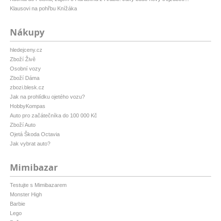
Klausovi na pohřbu Knížáka
Nákupy
hledejceny.cz
Zboží Živě
Osobní vozy
Zboží Dáma
zbozi.blesk.cz
Jak na prohlídku ojetého vozu?
HobbyKompas
Auto pro začátečníka do 100 000 Kč
Zboží Auto
Ojetá Škoda Octavia
Jak vybrat auto?
Mimibazar
Testujte s Mimibazarem
Monster High
Barbie
Lego