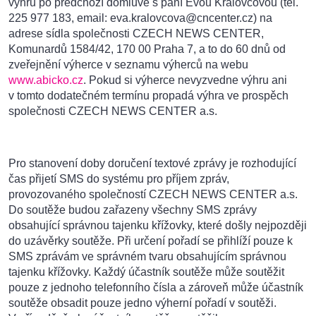
výhru po předchozí domluvě s paní Evou Královcovou (tel.
225 977 183, email: eva.kralovcova@cncenter.cz) na
adrese sídla společnosti CZECH NEWS CENTER,
Komunardů 1584/42, 170 00 Praha 7, a to do 60 dnů od
zveřejnění výherce v seznamu výherců na webu
www.abicko.cz
. Pokud si výherce nevyzvedne výhru ani
v tomto dodatečném termínu propadá výhra ve prospěch
společnosti CZECH NEWS CENTER a.s.
Pro stanovení doby doručení textové zprávy je rozhodující
čas přijetí SMS do systému pro příjem zpráv,
provozovaného společností CZECH NEWS CENTER a.s.
Do soutěže budou zařazeny všechny SMS zprávy
obsahující správnou tajenku křížovky, které došly nejpozději
do uzávěrky soutěže. Při určení pořadí se přihlíží pouze k
SMS zprávám ve správném tvaru obsahujícím správnou
tajenku křížovky. Každý účastník soutěže může soutěžit
pouze z jednoho telefonního čísla a zároveň může účastník
soutěže obsadit pouze jedno výherní pořadí v soutěži.