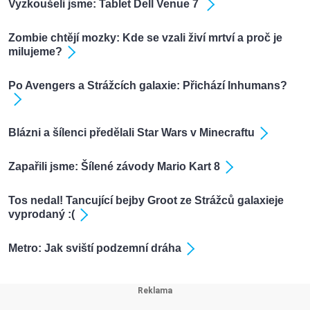
Vyzkoušeli jsme: Tablet Dell Venue 7
Zombie chtějí mozky: Kde se vzali živí mrtví a proč je
milujeme?
Po Avengers a Strážcích galaxie: Přichází Inhumans?
Blázni a šílenci předělali Star Wars v Minecraftu
Zapařili jsme: Šílené závody Mario Kart 8
Tos nedal! Tancující bejby Groot ze Strážců galaxieje
vyprodaný :(
Metro: Jak sviští podzemní dráha