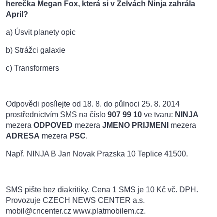
herečka Megan Fox, která si v Želvách Ninja zahrála
April?
a) Úsvit planety opic
b) Strážci galaxie
c) Transformers
Odpovědi posílejte od 18. 8. do půlnoci 25. 8. 2014
prostřednictvím SMS na číslo
907 99 10
ve tvaru:
NINJA
mezera
ODPOVED
mezera
JMENO PRIJMENI
mezera
ADRESA
mezera
PSC
.
Např. NINJA B Jan Novak Prazska 10 Teplice 41500.
SMS pište bez diakritiky. Cena 1 SMS je 10 Kč vč. DPH.
Provozuje CZECH NEWS CENTER a.s.
mobil@cncenter.cz www.platmobilem.cz.