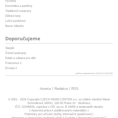
Pyžama
Kosmetika a parfémy
Teplákové soupravy
Dětské boty
Ložní povlečení
Bazar nábytku
Doporučujeme
Starjob
České podcasty
Rádio a zábava pro děti
Frekvence 1
Evropa 2
patička vygenerovaná: 11:50:18 07.08.2026
Inzerce
Redakce
RSS
© 2001 - 2026 Copyright
CZECH NEWS CENTER a.s.
se sídlem náměstí Marie
Schmolkové 3493/1, 100 00 Praha 10 - Strašnice,
IČO: 02346826, zapsána v OR, sp.zn. B 19490 a dodavatelé obsahu
Autorská práva k publikovaným materiálům
Podmínky pro užívání služby informační společnosti
Informace o zpracování osobních údajů
Cookies
Nastavení soukromí