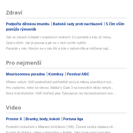
Zdraví
Podpořte dětskou imunitu
Babské rady proti nachlazení
S čím vším
pomůže rýmovník
Jak se zdravě zchladit v tropických vedrech: Co pomáhá a kdy už riskuj...
Úpal a úžeh: Jak je poznat a jak se z nich rychle vyléčit
Parazité v nás: Kterým se u nás líbí a kde v našem těle je můžeme nají...
Pro nejmenší
Mourissonova poradna
Komiksy
Festival ABC
Hřbitov velryb: Obří podmořské pohřebiště skrývá miliony pravěkých kyt...
Hry zadarmo, nebo se slevou: Baldur's Gate 3 na konzolích nikdy nebylo...
Nový král druhohor: Obří mořský plaz Tylosaurus rex byl postrachem oce...
Video
Prostor X
Branky, body, kokoti
Fortuna liga
Poslední rozloučení s Milanem Knížákem (†86): Čestná stráža záplava vě...
Kuchta do Polska, zájem o Haraslína z Arábie. Jaký bude nový trojzubec...