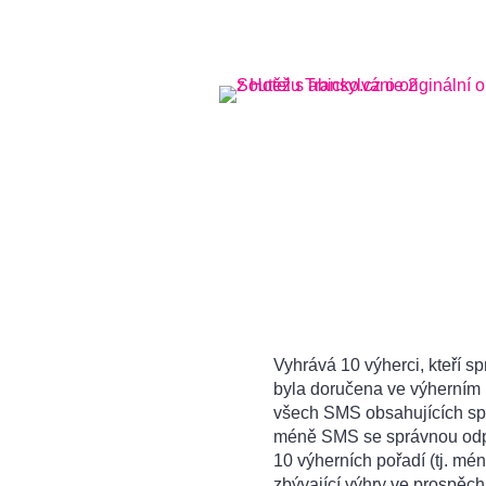
Vyhrává 10 výherci, kteří s
byla doručena ve výherním p
všech SMS obsahujících sp
méně SMS se správnou odpo
10 výherních pořadí (tj. m
zbývající výhry ve prosp