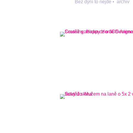
Bez dýní to nejde
•
archiv