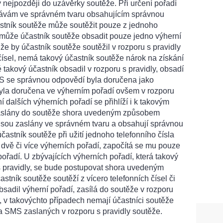
y nejpozději do uzávěrky soutěže. Při určení pořadí
rávám ve správném tvaru obsahujícím správnou
astník soutěže může soutěžit pouze z jednoho
ň může účastník soutěže obsadit pouze jedno výherní
 že by účastník soutěže soutěžil v rozporu s pravidly
 čísel, nemá takový účastník soutěže nárok na získání
é takový účastník obsadil v rozporu s pravidly, obsadí
S se správnou odpovědí byla doručena jako
byla doručena ve výherním pořadí ovšem v rozporu
ní dalších výherních pořadí se přihlíží i k takovým
aslány do soutěže shora uvedeným způsobem
 jsou zaslány ve správném tvaru a obsahují správnou
astník soutěže při užití jednoho telefonního čísla
y dvě či více výherních pořadí, započítá se mu pouze
ořadí. U zbývajících výherních pořadí, která takový
 s pravidly, se bude postupovat shora uvedeným
stník soutěže soutěží z vícero telefonních čísel či
obsadil výherní pořadí, zasílá do soutěže v rozporu
, v takovýchto případech nemají účastníci soutěže
a SMS zaslaných v rozporu s pravidly soutěže.