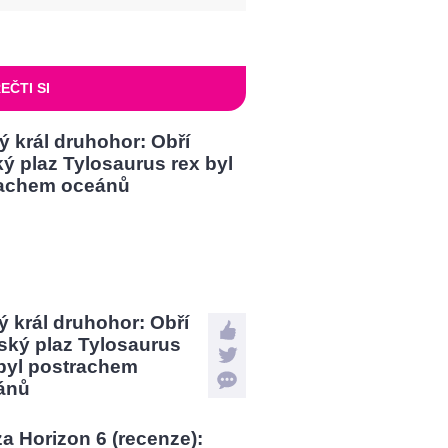
EČTI SI
 král druhohor: Obří
ský plaz Tylosaurus
 byl postrachem
ánů