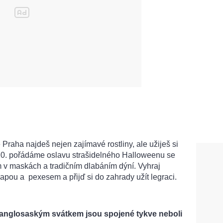
 Praha najdeš nejen zajímavé rostliny, ale užiješ si
10. pořádáme oslavu strašidelného Halloweenu se
 v maskách a tradičním dlabáním dýní. Vyhraj
pou a pexesem a přijď si do zahrady užít legraci.
 anglosaským svátkem jsou spojené tykve neboli