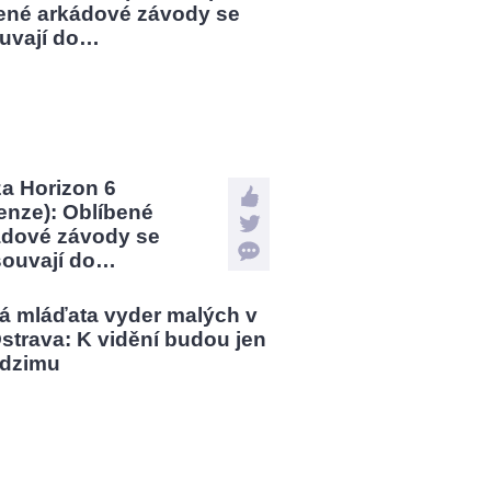
a Horizon 6
enze): Oblíbené
ádové závody se
souvají do…