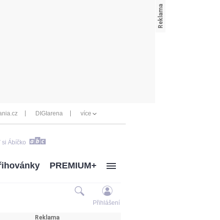
nia.cz
DIGIarena
více
 si Ábíčko
řihovánky
PREMIUM+
Přihlášení