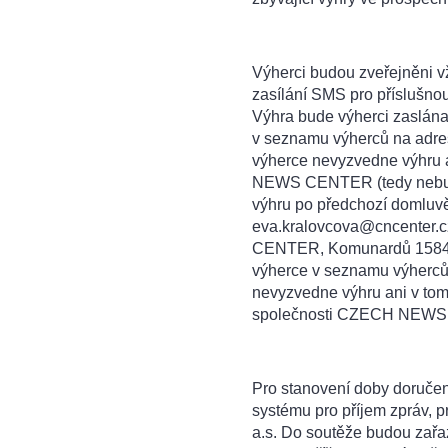
Výherci budou zveřejněni v
zasílání SMS pro příslušn
Výhra bude výherci zaslána
v seznamu výherců na adre
výherce nevyzvedne výhru 
NEWS CENTER (tedy nebude
výhru po předchozí domluvě
eva.kralovcova@cncenter.
CENTER, Komunardů 1584/42
výherce v seznamu výherc
nevyzvedne výhru ani v to
společnosti CZECH NEWS
Pro stanovení doby doručení
systému pro příjem zprá
a.s. Do soutěže budou zař