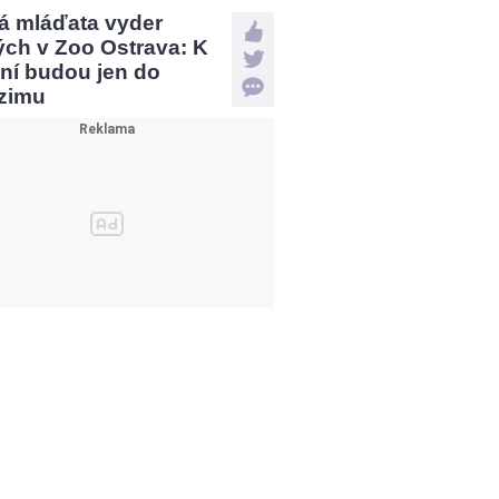
á mláďata vyder
ých v Zoo Ostrava: K
ní budou jen do
zimu