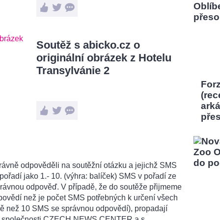
Soutěž s abicko.cz o
originální obrázek z Hotelu
Transylvánie 2
Forz
(rec
ark
pře
právně odpověděli na soutěžní otázku a jejichž SMS
ořadí jako 1.- 10. (výhra: balíček) SMS v pořadí ze
rávnou odpověď. V případě, že do soutěže přijmeme
vědí než je počet SMS potřebných k určení všech
éně než 10 SMS se správnou odpovědí), propadají
ěch společnosti CZECH NEWS CENTER a.s.