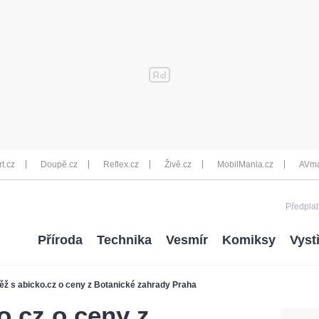
rt.cz
Doupě.cz
Reflex.cz
Živě.cz
MobilMania.cz
AVma
Předplať
Příroda
Technika
Vesmír
Komiksy
Vyst
ěž s abicko.cz o ceny z Botanické zahrady Praha
o.cz o ceny z