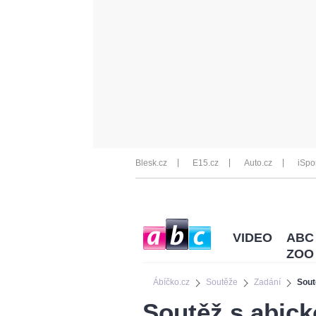
Blesk.cz
E15.cz
Auto.cz
iSpo
VIDEO
ABC
ZOO
Ábíčko.cz
Soutěže
Zadání
Sout
Soutěž s abick