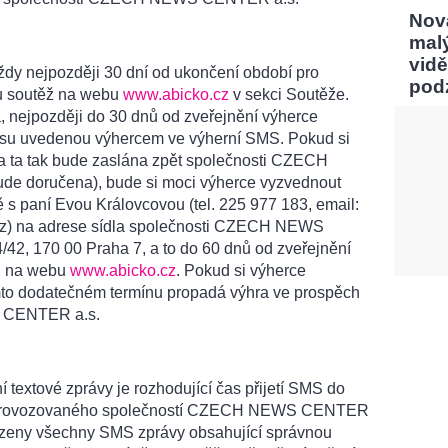
Nov
mal
vidě
ždy nejpozději 30 dní od ukončení období pro
pod
ou soutěž na webu
www.abicko.cz
v sekci Soutěže.
, nejpozději do 30 dnů od zveřejnění výherce
su uvedenou výhercem ve výherní SMS. Pokud si
a ta tak bude zaslána zpět společnosti CZECH
 doručena), bude si moci výherce vyzvednout
 s paní Evou Královcovou (tel. 225 977 183, email:
cz) na adrese sídla společnosti CZECH NEWS
, 170 00 Praha 7, a to do 60 dnů od zveřejnění
ů na webu
www.abicko.cz
. Pokud si výherce
mto dodatečném termínu propadá výhra ve prospěch
 CENTER a.s.
 textové zprávy je rozhodující čas přijetí SMS do
v, provozovaného společností CZECH NEWS CENTER
azeny všechny SMS zprávy obsahující správnou