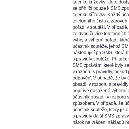
tajenku křížovky, které došl
se přihlíží pouze k SMS zp
tajenku křížovky. Každý úč
telefonního čísla a zárove
pořadí v soutěži. V případě,
ze dvou či více telefonních
výhry a výherní pořadí, kter
účastník soutěže, jehož SM
následující po SMS, která 
s pravidly soutěže. Při urče
SMS zprávám, které byly z
v rozporu s pravidly, pokud
odpověď. V případě, že by úč
obsadil v rozporu s pravidl
nejdříve dosažené výherní p
účastník obsadil v rozporu
způsobem. V případě, že úča
účastník soutěže, který již 
s pravidly další SMS zprávy
nárok na vrácení nákladů n