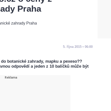
rady Praha
5. října 2015 • 06:00
 do botanické zahrady, mapku a pexeso??
ávnou odpovědí a jeden z 10 balíčků může být