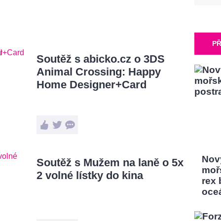
PŘ
Soutěž s abicko.cz o 3DS
Animal Crossing: Happy
Home Designer+Card
Nový
Soutěž s Mužem na laně o 5x
moř
2 volné lístky do kina
rex
oce