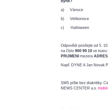
dýně?
a) Vánoce
b) Velikonoce
c) Halloween
Odpovědi posílejte od 5. 10
na číslo
900 99 10
ve tvaru
PRIJMENI
mezera
ADRES
Např. DYNE A Jan Novak Pr
SMS pište bez diakritiky.
NEWS CENTER a.s.
mobil