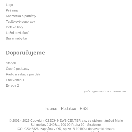
Lego
Pyžama
Kosmetika a parfémy
Teplákové soupravy
Dětské boty
Ložní povlečení
Bazar nábytku
Doporučujeme
Starjob
České podcasty
Rádio a zábava pro děti
Frekvence 1
Evropa 2
patička vygenerovaná: 13:30:13 08.08.2026
Inzerce
Redakce
RSS
© 2001 - 2026 Copyright
CZECH NEWS CENTER a.s.
se sídlem náměstí Marie
Schmolkové 3493/1, 100 00 Praha 10 - Strašnice,
IČO: 02346826, zapsána v OR, sp.zn. B 19490 a dodavatelé obsahu