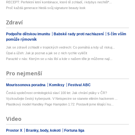
RECEPT: Perfektní letní kombinace, které tě zchladí, i kdybys nechtěl*...
Proč každá generace hledá svůj signature beauty look
Zdraví
Podpořte dětskou imunitu
Babské rady proti nachlazení
S čím vším
pomůže rýmovník
Jak se zdravě zchladit v tropických vedrech: Co pomáhá a kdy už riskuj...
Úpal a úžeh: Jak je poznat a jak se z nich rychle vyléčit
Parazité v nás: Kterým se u nás líbí a kde v našem těle je můžeme nají...
Pro nejmenší
Mourissonova poradna
Komiksy
Festival ABC
Česká společnost ornitologická slaví 100 let: Jak chrání ptáky v ČR?
Vyzkoušejte český kyberpunk. V Netspectre se stanete elitním hackerem ...
Plastikový model Handley Page Hampden 1:72: Postavili jsme létající ku...
Video
Prostor X
Branky, body, kokoti
Fortuna liga