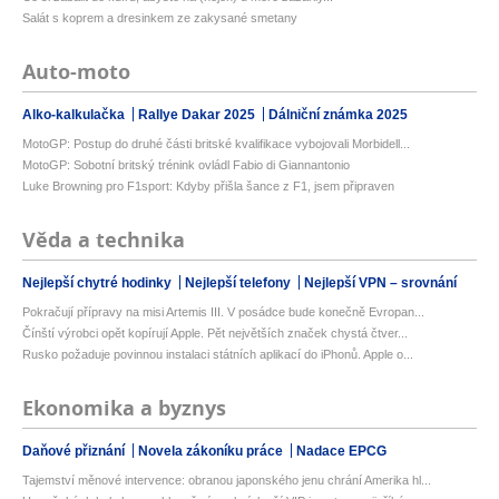
Salát s koprem a dresinkem ze zakysané smetany
Auto-moto
Alko-kalkulačka
Rallye Dakar 2025
Dálniční známka 2025
MotoGP: Postup do druhé části britské kvalifikace vybojovali Morbidell...
MotoGP: Sobotní britský trénink ovládl Fabio di Giannantonio
Luke Browning pro F1sport: Kdyby přišla šance z F1, jsem připraven
Věda a technika
Nejlepší chytré hodinky
Nejlepší telefony
Nejlepší VPN – srovnání
Pokračují přípravy na misi Artemis III. V posádce bude konečně Evropan...
Čínští výrobci opět kopírují Apple. Pět největších značek chystá čtver...
Rusko požaduje povinnou instalaci státních aplikací do iPhonů. Apple o...
Ekonomika a byznys
Daňové přiznání
Novela zákoníku práce
Nadace EPCG
Tajemství měnové intervence: obranou japonského jenu chrání Amerika hl...