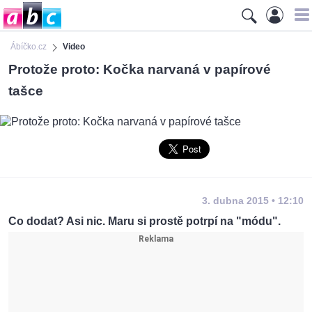
Ábíčko.cz
Video
Protože proto: Kočka narvaná v papírové
tašce
3. dubna 2015 • 12:10
Co dodat? Asi nic. Maru si prostě potrpí na "módu".