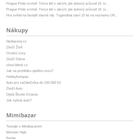
Prague Pride vrcholí: Tisíce lidí v ulicích, jde duhový průvod! (8. sr...
Prague Pride vrcholí: Tisíce lidí v ulicích, jde duhový průvod! (8. sr...
Hra světel na fasádě slavné vily: Tugendhat slaví 25 let na seznamu UN...
Nákupy
hledejceny.cz
Zboží Živě
Osobní vozy
Zboží Dáma
zbozi.blesk.cz
Jak na prohlídku ojetého vozu?
HobbyKompas
Auto pro začátečníka do 100 000 Kč
Zboží Auto
Ojetá Škoda Octavia
Jak vybrat auto?
Mimibazar
Testujte s Mimibazarem
Monster High
Barbie