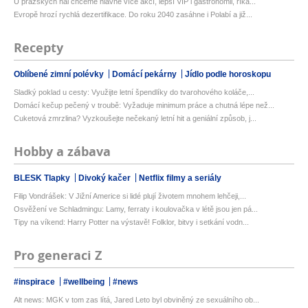
U pražských hal chceme hlavně více akcí, lepší VIP i gastronomii, říká...
Evropě hrozí rychlá dezertifikace. Do roku 2040 zasáhne i Polabí a již...
Recepty
Oblíbené zimní polévky
Domácí pekárny
Jídlo podle horoskopu
Sladký poklad u cesty: Využijte letní špendlíky do tvarohového koláče,...
Domácí kečup pečený v troubě: Vyžaduje minimum práce a chutná lépe než...
Cuketová zmrzlina? Vyzkoušejte nečekaný letní hit a geniální způsob, j...
Hobby a zábava
BLESK Tlapky
Divoký kačer
Netflix filmy a seriály
Filip Vondrášek: V Jižní Americe si lidé plují životem mnohem lehčeji,...
Osvěžení ve Schladmingu: Lamy, ferraty i koulovačka v létě jsou jen pá...
Tipy na víkend: Harry Potter na výstavě! Folklor, bitvy i setkání vodn...
Pro generaci Z
#inspirace
#wellbeing
#news
Alt news: MGK v tom zas lítá, Jared Leto byl obviněný ze sexuálního ob...