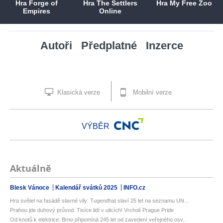
Hra Forge of
Hra The Settlers
Hra My Free Zoo
Empires
Online
Autoři
Předplatné
Inzerce
Klasická verze
Mobilní verze
VÝBĚR
Aktuálně
Blesk Vánoce
Kalendář svátků 2025
INFO.cz
Hra světel na fasádě slavné vily: Tugendhat slaví 25 let na seznamu UN...
Prahou jde duhový průvod: Tisíce lidí v ulicích! Vrcholí Prague Pride
Od knotů k elektrice: Brno připomíná 245 let od zavedení veřejného osv...