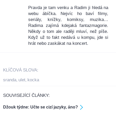
Pravda je tam venku a Radim ji hledá na
webu ábíčka. Nejvíc ho baví filmy,
seriály, knížky, komiksy, muzika…
Radima zajímá kdejaká fantazmagorie.
Někdy o tom ale raději mluví, než píše.
Když už to fakt nedává u kompu, jde si
hrát nebo zaskákat na koncert.
KLÍČOVÁ SLOVA:
sranda
ulet
kocka
,
,
SOUVISEJÍCÍ ČLÁNKY:
Džouk týdne: Učte se cizí jazyky, áno?