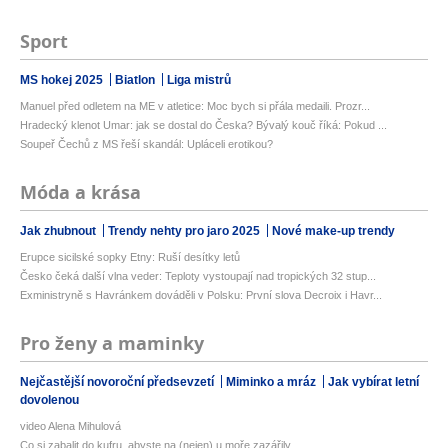
Sport
MS hokej 2025
Biatlon
Liga mistrů
Manuel před odletem na ME v atletice: Moc bych si přála medaili. Prozr...
Hradecký klenot Umar: jak se dostal do Česka? Bývalý kouč říká: Pokud ...
Soupeř Čechů z MS řeší skandál: Upláceli erotikou?
Móda a krása
Jak zhubnout
Trendy nehty pro jaro 2025
Nové make-up trendy
Erupce sicilské sopky Etny: Ruší desítky letů
Česko čeká další vlna veder: Teploty vystoupají nad tropických 32 stup...
Exministryně s Havránkem dováděli v Polsku: První slova Decroix i Havr...
Pro ženy a maminky
Nejčastější novoroční předsevzetí
Miminko a mráz
Jak vybírat letní
dovolenou
video Alena Mihulová
Co si zabalit do kufru, abyste na (nejen) u moře zazářily...