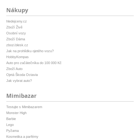
Nákupy
hledejceny.cz
Zboží Živě
Osobní vozy
Zboží Dáma
zbozi.blesk.cz
Jak na prohlídku ojetého vozu?
HobbyKompas
Auto pro začátečníka do 100 000 Kč
Zboží Auto
Ojetá Škoda Octavia
Jak vybrat auto?
Mimibazar
Testujte s Mimibazarem
Monster High
Barbie
Lego
Pyžama
Kosmetika a parfémy