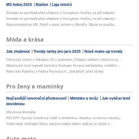
MS hokej 2025
Biatlon
Liga mistrů
Ronaldo se pochlubil před sňatkem s Georginou: Hračky za půl miliardy!
Ronaldo se pochlubil před sňatkem s Georginou: Hračky za půl miliardy!...
Reprezentanti po MS: Plzeň v pasti, extrém u Memiče. Slavia se poučila...
Móda a krása
Jak zhubnout
Trendy nehty pro jaro 2025
Nové make-up trendy
Obrovský strach o Nikolase (9) s autismem: Chlapec odešel z domova na ...
Maskovaní muži napadli Jaromíra Soukupa: Krvavá nakládačka, zmlátili h...
Retro foto Kateřiny a Petera Pechových: „Smraďoši“ před 16 lety
Pro ženy a maminky
Nejčastější novoroční předsevzetí
Miminko a mráz
Jak vybírat letní
dovolenou
Okurková limonáda
RECEPT: Kynutý švestkový koláč s drobenkou. Klasika, se kterou zaboduj...
Tohle nikdy neříkejte! Slova, kterými rodiče dětem ubližují ze všeho n...
Auto-moto