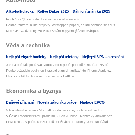
Alko-kalkulačka
Rallye Dakar 2025
Dálniční známka 2025
Příští Audi Q8 se bude držet osvědčeného receptu
Domácí zázemí a jiné projekty. Verstappen popsal, co mu pomáhá se sous...
MotoGP: Na úvod byl ve Velké Británii nejrychlejší Alex Márquez
Věda a technika
Nejlepší chytré hodinky
Nejlepší telefony
Nejlepší VPN – srovnání
Jak na počítači používat Netflix v co nejlepší podobě? Rozlišení 4K bě...
Rusko požaduje povinnou instalaci státních aplikací do iPhonů. Apple o...
Ukázka z GTA 6 bude mít premiéru na Netflixu
Ekonomika a byznys
Daňové přiznání
Novela zákoníku práce
Nadace EPCG
V bratislavské rafinerii Slovnaft hořela nádrž, výbuch otřásl okolím
V Česku otevřel třicátou prodejnu, v Polsku končí. Německý diskont nez...
Finvox roste v počtu konzultantů i službách pro klienty. Jeho součástí...