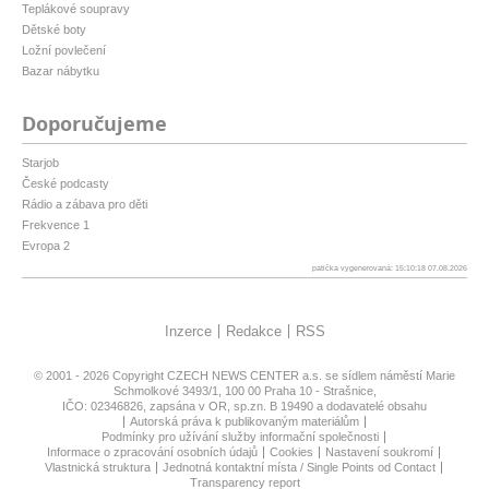
Teplákové soupravy
Dětské boty
Ložní povlečení
Bazar nábytku
Doporučujeme
Starjob
České podcasty
Rádio a zábava pro děti
Frekvence 1
Evropa 2
patička vygenerovaná: 15:10:18 07.08.2026
Inzerce
Redakce
RSS
© 2001 - 2026 Copyright
CZECH NEWS CENTER a.s.
se sídlem náměstí Marie
Schmolkové 3493/1, 100 00 Praha 10 - Strašnice,
IČO: 02346826, zapsána v OR, sp.zn. B 19490 a dodavatelé obsahu
Autorská práva k publikovaným materiálům
Podmínky pro užívání služby informační společnosti
Informace o zpracování osobních údajů
Cookies
Nastavení soukromí
Vlastnická struktura
Jednotná kontaktní místa / Single Points od Contact
Transparency report