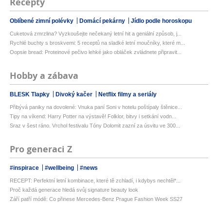
Recepty
Oblíbené zimní polévky
Domácí pekárny
Jídlo podle horoskopu
Cuketová zmrzlina? Vyzkoušejte nečekaný letní hit a geniální způsob, j...
Rychlé buchty s broskvemi: 5 receptů na sladké letní moučníky, které m...
Oopsie bread: Proteinové pečivo lehké jako obláček zvládnete připravit...
Hobby a zábava
BLESK Tlapky
Divoký kačer
Netflix filmy a seriály
Přibývá paniky na dovolené: Vnuka paní Soni v hotelu poštípaly štěnice...
Tipy na víkend: Harry Potter na výstavě! Folklor, bitvy i setkání vodn...
Sraz v šest ráno. Vrchol festivalu Tóny Dolomit zazní za úsvitu ve 300...
Pro generaci Z
#inspirace
#wellbeing
#news
RECEPT: Perfektní letní kombinace, které tě zchladí, i kdybys nechtěl*...
Proč každá generace hledá svůj signature beauty look
Září patří módě: Co přinese Mercedes-Benz Prague Fashion Week SS27