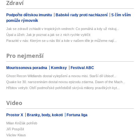
Zdraví
Podpořte dětskou imunitu
Babské rady proti nachlazení
S čím vším
pomůže rýmovník
Jak se zdravě zchladit v tropických vedrech: Co pomáhá a kdy už riskuj...
Úpal a úžeh: Jak je poznat a jak se z nich rychle vyléčit
Parazité v nás: Kterým se u nás líbí a kde v našem těle je můžeme nají...
Pro nejmenší
Mourissonova poradna
Komiksy
Festival ABC
Ghost Recon Wildlands dostal vylepšení a novou misi. Starší díl Ubisof...
Quake ke 30. narozeninám dostal novou epizodu zdarma. Dawn of the Mach...
Hřbitov velryb: Obří podmořské pohřebiště skrývá miliony pravěkých kyt...
Video
Prostor X
Branky, body, kokoti
Fortuna liga
Milan Knížák pohřeb
Jiří Pospíšil
Václav Klaus