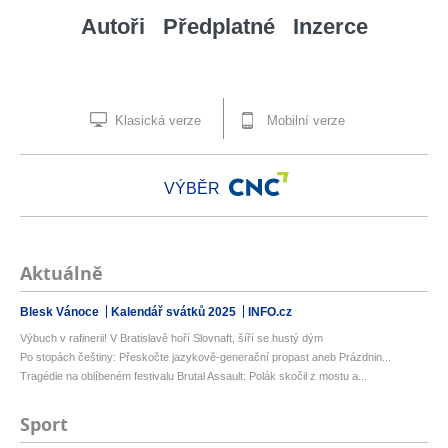
Autoři
Předplatné
Inzerce
Klasická verze
Mobilní verze
VÝBĚR
Aktuálně
Blesk Vánoce
Kalendář svátků 2025
INFO.cz
Výbuch v rafinerii! V Bratislavě hoří Slovnaft, šíří se hustý dým
Po stopách češtiny: Přeskočte jazykově-generační propast aneb Prázdnin...
Tragédie na oblíbeném festivalu Brutal Assault: Polák skočil z mostu a...
Sport