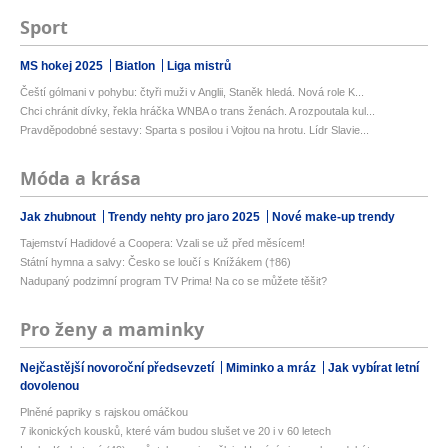
Sport
MS hokej 2025
Biatlon
Liga mistrů
Čeští gólmani v pohybu: čtyři muži v Anglii, Staněk hledá. Nová role K...
Chci chránit dívky, řekla hráčka WNBA o trans ženách. A rozpoutala kul...
Pravděpodobné sestavy: Sparta s posilou i Vojtou na hrotu. Lídr Slavie...
Móda a krása
Jak zhubnout
Trendy nehty pro jaro 2025
Nové make-up trendy
Tajemství Hadidové a Coopera: Vzali se už před měsícem!
Státní hymna a salvy: Česko se loučí s Knížákem (†86)
Nadupaný podzimní program TV Prima! Na co se můžete těšit?
Pro ženy a maminky
Nejčastější novoroční předsevzetí
Miminko a mráz
Jak vybírat letní
dovolenou
Plněné papriky s rajskou omáčkou
7 ikonických kousků, které vám budou slušet ve 20 i v 60 letech