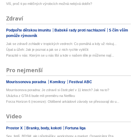
Víš, proč ti po mléčných výrobcích možná nebývá dobře?
Zdraví
Podpořte dětskou imunitu
Babské rady proti nachlazení
S čím vším
pomůže rýmovník
Jak se zdravě zchladit v tropických vedrech: Co pomáhá a kdy už riskuj...
Úpal a úžeh: Jak je poznat a jak se z nich rychle vyléčit
Parazité v nás: Kterým se u nás líbí a kde v našem těle je můžeme nají...
Pro nejmenší
Mourissonova poradna
Komiksy
Festival ABC
Mourrisonova poradna: Je zdravé si čistit pleť v 11 letech? Jak na to?
Ukázka z GTA 6 bude mít premiéru na Netflixu
Forza Horizon 6 (recenze): Oblíbené arkádové závody se přesouvají do u...
Video
Prostor X
Branky, body, kokoti
Fortuna liga
Sex, fetiš, BDSM, ale i přednášky, workshopy a market. Organizátor Pra...