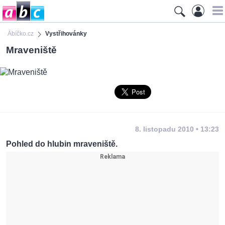
Ábíčko.cz
Vystřihovánky
Mraveniště
8. listopadu 2010 • 13:23
Pohled do hlubin mraveniště.