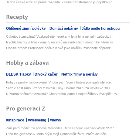
Jedna česká iluze se právě rozpadá. Zelená transformace je pojistkou p...
Recepty
Oblíbené zimní polévky
Domácí pekárny
Jídlo podle horoskopu
Cuketová zmrzlina? Vyzkoušejte nečekaný letní hit a geniální způsob, j...
Rychlé buchty s broskvemi: 5 receptů na sladké letní moučníky, které m...
Oopsie bread: Proteinové pečivo lehké jako obláček zvládnete připravit...
Hobby a zábava
BLESK Tlapky
Divoký kačer
Netflix filmy a seriály
Přibývá paniky na dovolené: Vnuka paní Soni v hotelu poštípaly štěnice...
Sraz v šest ráno. Vrchol festivalu Tóny Dolomit zazní za úsvitu ve 300...
Nízkorozpočtová dovolená? Chorvatsko jedno z nejdražších v Evropě! Lev...
Pro generaci Z
#inspirace
#wellbeing
#news
Září patří módě: Co přinese Mercedes-Benz Prague Fashion Week SS27
F*ck the glasses: AI Meta brýle mají zjednodušit život, zatím ale děla...