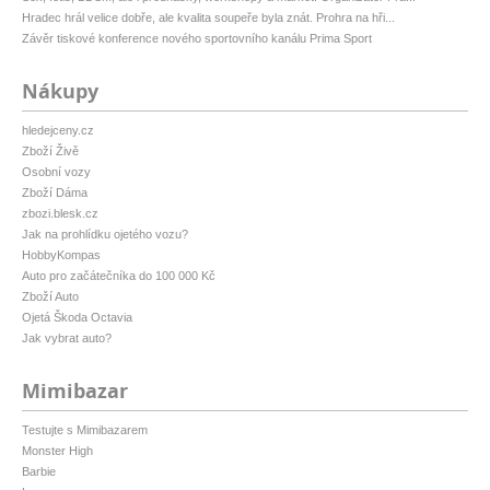
Hradec hrál velice dobře, ale kvalita soupeře byla znát. Prohra na hři...
Závěr tiskové konference nového sportovního kanálu Prima Sport
Nákupy
hledejceny.cz
Zboží Živě
Osobní vozy
Zboží Dáma
zbozi.blesk.cz
Jak na prohlídku ojetého vozu?
HobbyKompas
Auto pro začátečníka do 100 000 Kč
Zboží Auto
Ojetá Škoda Octavia
Jak vybrat auto?
Mimibazar
Testujte s Mimibazarem
Monster High
Barbie