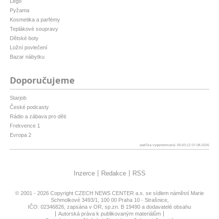
Lego
Pyžama
Kosmetika a parfémy
Teplákové soupravy
Dětské boty
Ložní povlečení
Bazar nábytku
Doporučujeme
Starjob
České podcasty
Rádio a zábava pro děti
Frekvence 1
Evropa 2
patička vygenerovaná: 05:50:12 07.08.2026
Inzerce
Redakce
RSS
© 2001 - 2026 Copyright
CZECH NEWS CENTER a.s.
se sídlem náměstí Marie
Schmolkové 3493/1, 100 00 Praha 10 - Strašnice,
IČO: 02346826, zapsána v OR, sp.zn. B 19490 a dodavatelé obsahu
Autorská práva k publikovaným materiálům