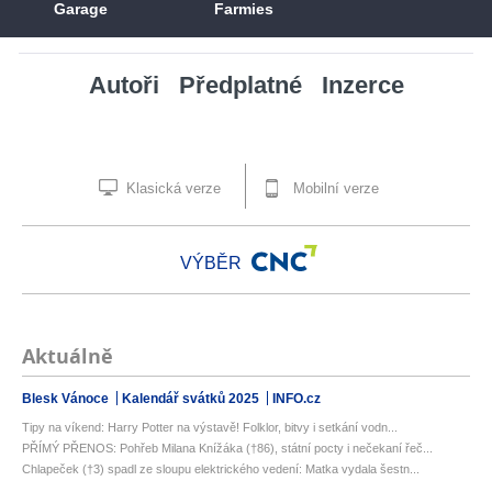
Garage
Farmies
Autoři
Předplatné
Inzerce
Klasická verze
Mobilní verze
VÝBĚR
Aktuálně
Blesk Vánoce
Kalendář svátků 2025
INFO.cz
Tipy na víkend: Harry Potter na výstavě! Folklor, bitvy i setkání vodn...
PŘÍMÝ PŘENOS: Pohřeb Milana Knížáka (†86), státní pocty i nečekaní řeč...
Chlapeček (†3) spadl ze sloupu elektrického vedení: Matka vydala šestn...