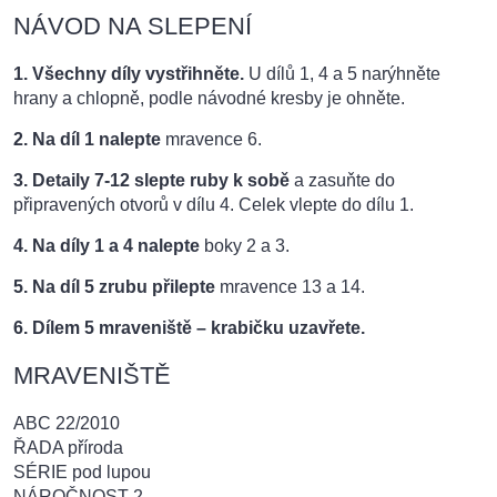
NÁVOD NA SLEPENÍ
1. Všechny díly vystřihněte.
U dílů 1, 4 a 5 narýhněte
hrany a chlopně, podle návodné kresby je ohněte.
2. Na díl 1 nalepte
mravence 6.
3. Detaily 7-12 slepte ruby k sobě
a zasuňte do
připravených otvorů v dílu 4. Celek vlepte do dílu 1.
4. Na díly 1 a 4 nalepte
boky 2 a 3.
5. Na díl 5 zrubu přilepte
mravence 13 a 14.
6. Dílem 5 mraveniště – krabičku uzavřete.
MRAVENIŠTĚ
ABC 22/2010
ŘADA příroda
SÉRIE pod lupou
NÁROČNOST 2