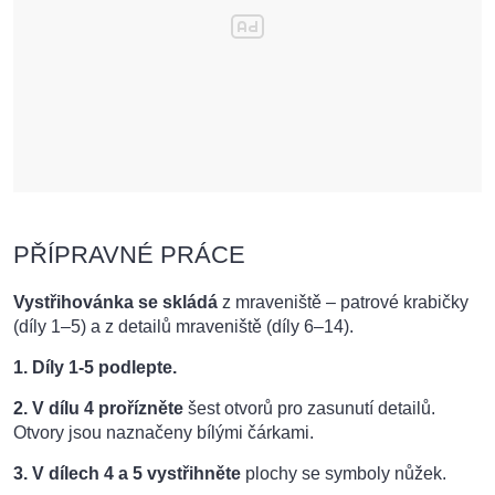
PŘÍPRAVNÉ PRÁCE
Vystřihovánka se skládá
z mraveniště – patrové krabičky
(díly 1–5) a z detailů mraveniště (díly 6–14).
1.
Díly 1-5 podlepte.
2.
V dílu 4 prořízněte
šest otvorů pro zasunutí detailů.
Otvory jsou naznačeny bílými čárkami.
3.
V dílech 4 a 5 vystřihněte
plochy se symboly nůžek.