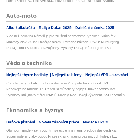
Lenka Krobotová (49) vyrůstala mezi umělci - Uznání si musela vydobýt....
Auto-moto
Alko-kalkulačka
Rallye Dakar 2025
Dálniční známka 2025
Více než polovina Němců je pro zrušení neomezené rychlosti. Vláda řekl...
Manthey slaví 30 let: Dopřejte svému Porsche závodní DNA z Nürburgring...
Dacia, Ford i Suzuki zastavují linky. Vyschlý Dunaj drtí energetiku Ba...
Věda a technika
Nejlepší chytré hodinky
Nejlepší telefony
Nejlepší VPN – srovnání
Co dělat, když ztratíte mobil na dovolené? Je potřeba znát číslo IMEI ...
Nečekejte na Android 17. Už teď si můžete ty nejlepší funkce vyzkoušet...
Synology má „novou“ řadu NASů. Modely Neo+ lákají výkonem, SSD a vyměn...
Ekonomika a byznys
Daňové přiznání
Novela zákoníku práce
Nadace EPCG
Obchodní modely se hroutí, trh se extrémně mění, předpovídají čeští ka...
Supermoderní vlaky budou Praze i kraji k ničemu bez nových kolejí, řík...